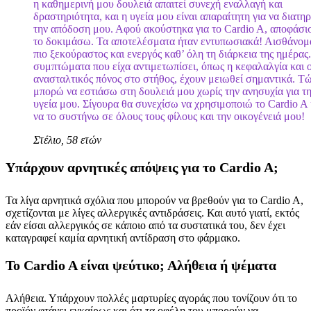
η καθημερινή μου δουλειά απαιτεί συνεχή εναλλαγή και
δραστηριότητα, και η υγεία μου είναι απαραίτητη για να διατ
την απόδοση μου. Αφού ακούστηκα για το Cardio A, αποφάσι
το δοκιμάσω. Τα αποτελέσματα ήταν εντυπωσιακά! Αισθάνομ
πιο ξεκούραστος και ενεργός καθ’ όλη τη διάρκεια της ημέρας
συμπτώματα που είχα αντιμετωπίσει, όπως η κεφαλαλγία και 
ανασταλτικός πόνος στο στήθος, έχουν μειωθεί σημαντικά. Τ
μπορώ να εστιάσω στη δουλειά μου χωρίς την ανησυχία για τ
υγεία μου. Σίγουρα θα συνεχίσω να χρησιμοποιώ το Cardio A 
να το συστήνω σε όλους τους φίλους και την οικογένειά μου!
Στέλιο, 58 ετών
Υπάρχουν αρνητικές απόψεις για το Cardio A;
Τα λίγα αρνητικά σχόλια που μπορούν να βρεθούν για το Cardio A,
σχετίζονται με λίγες αλλεργικές αντιδράσεις. Και αυτό γιατί, εκτός
εάν είσαι αλλεργικός σε κάποιο από τα συστατικά του, δεν έχει
καταγραφεί καμία αρνητική αντίδραση στο φάρμακο.
Το Cardio A είναι ψεύτικο; Αλήθεια ή ψέματα
Αλήθεια. Υπάρχουν πολλές μαρτυρίες αγοράς που τονίζουν ότι το
προϊόν φτάνει εγκαίρως και ότι τα οφέλη του μπορούν να