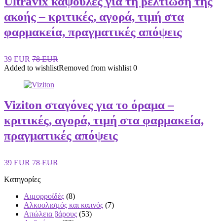
Ultravix κάψουλες για τη βελτίωση της
ακοής – κριτικές, αγορά, τιμή στα
φαρμακεία, πραγματικές απόψεις
39 EUR
78 EUR
Added to wishlist
Removed from wishlist
0
Viziton σταγόνες για το όραμα –
κριτικές, αγορά, τιμή στα φαρμακεία,
πραγματικές απόψεις
39 EUR
78 EUR
Kατηγορίες
Αιμορροϊδές
(8)
Αλκοολισμός και καπνός
(7)
Απώλεια βάρους
(53)