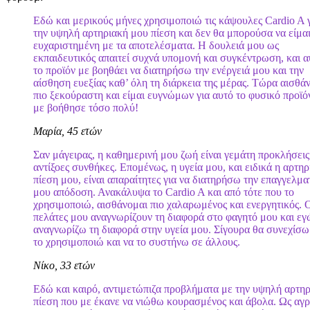
Εδώ και μερικούς μήνες χρησιμοποιώ τις κάψουλες Cardio A 
την υψηλή αρτηριακή μου πίεση και δεν θα μπορούσα να είμαι
ευχαριστημένη με τα αποτελέσματα. Η δουλειά μου ως
εκπαιδευτικός απαιτεί συχνά υπομονή και συγκέντρωση, και α
το προϊόν με βοηθάει να διατηρήσω την ενέργειά μου και την
αίσθηση ευεξίας καθ’ όλη τη διάρκεια της μέρας. Τώρα αισθά
πιο ξεκούραστη και είμαι ευγνώμων για αυτό το φυσικό προϊό
με βοήθησε τόσο πολύ!
Μαρία, 45 ετών
Σαν μάγειρας, η καθημερινή μου ζωή είναι γεμάτη προκλήσεις
αντίξοες συνθήκες. Επομένως, η υγεία μου, και ειδικά η αρτη
πίεση μου, είναι απαραίτητες για να διατηρήσω την επαγγελμα
μου απόδοση. Ανακάλυψα το Cardio A και από τότε που το
χρησιμοποιώ, αισθάνομαι πιο χαλαρωμένος και ενεργητικός. 
πελάτες μου αναγνωρίζουν τη διαφορά στο φαγητό μου και εγ
αναγνωρίζω τη διαφορά στην υγεία μου. Σίγουρα θα συνεχίσω
το χρησιμοποιώ και να το συστήνω σε άλλους.
Νίκο, 33 ετών
Εδώ και καιρό, αντιμετώπιζα προβλήματα με την υψηλή αρτη
πίεση που με έκανε να νιώθω κουρασμένος και άβολα. Ως αγρ