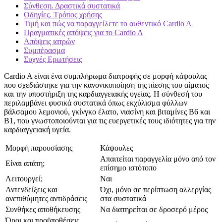
Σύνθεση. Δραστικά συστατικά
Οδηγίες. Τρόπος χρήσης
Τιμή και πώς να παραγγείλετε το αυθεντικό Cardio A
Πραγματικές απόψεις για το Cardio A
Απόψεις ιατρών
Συμπέρασμα
Συχνές Ερωτήσεις
Cardio A είναι ένα συμπλήρωμα διατροφής σε μορφή κάψουλας
που σχεδιάστηκε για την κανονικοποίηση της πίεσης του αίματος
και την υποστήριξη της καρδιαγγειακής υγείας. Η σύνθεσή του
περιλαμβάνει φυσικά συστατικά όπως εκχύλισμα φύλλων
βάλσαμου λεμονιού, γκίνγκο έλατο, νιασίνη και βιταμίνες Β6 και
Β1, που γνωστοποιούνται για τις ευεργετικές τους ιδιότητες για την
καρδιαγγειακή υγεία.
Μορφή παρουσίασης
Κάψουλες
Απαιτείται παραγγελία μόνο από τον
Είναι απάτη;
επίσημο ιστότοπο
Λειτουργεί;
Ναι
Αντενδείξεις και
Όχι, μόνο σε περίπτωση αλλεργίας
ανεπιθύμητες αντιδράσεις
στα συστατικά
Συνθήκες αποθήκευσης
Να διατηρείται σε δροσερό μέρος
Όροι και προϋποθέσεις