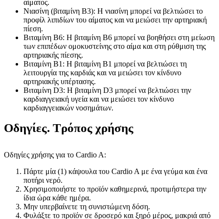
αίματος.
Νιασίνη (βιταμίνη B3): Η νιασίνη μπορεί να βελτιώσει το
προφίλ λιπιδίων του αίματος και να μειώσει την αρτηριακή
πίεση.
Βιταμίνη Β6: Η βιταμίνη Β6 μπορεί να βοηθήσει στη μείωση
των επιπέδων ομοκυστείνης στο αίμα και στη ρύθμιση της
αρτηριακής πίεσης.
Βιταμίνη Β1: Η βιταμίνη Β1 μπορεί να βελτιώσει τη
λειτουργία της καρδιάς και να μειώσει τον κίνδυνο
αρτηριακής υπέρτασης.
Βιταμίνη D3: Η βιταμίνη D3 μπορεί να βελτιώσει την
καρδιαγγειακή υγεία και να μειώσει τον κίνδυνο
καρδιαγγειακών νοσημάτων.
Οδηγίες. Τρόπος χρήσης
Οδηγίες χρήσης για το Cardio A:
Πάρτε μία (1) κάψουλα του Cardio A με ένα γεύμα και ένα
ποτήρι νερό.
Χρησιμοποιήστε το προϊόν καθημερινά, προτιμήστερα την
ίδια ώρα κάθε ημέρα.
Μην υπερβαίνετε τη συνιστώμενη δόση.
Φυλάξτε το προϊόν σε δροσερό και ξηρό μέρος, μακριά από