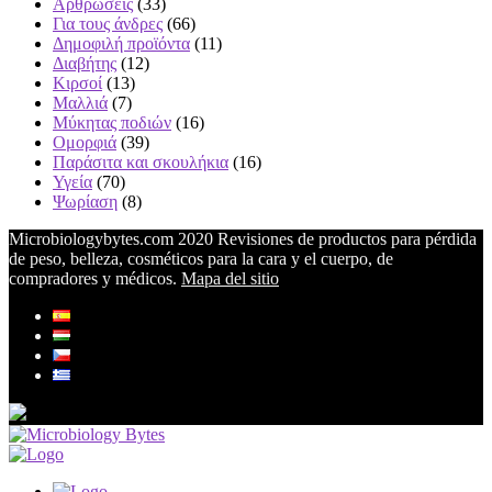
Αρθρώσεις
(33)
Για τους άνδρες
(66)
Δημοφιλή προϊόντα
(11)
Διαβήτης
(12)
Κιρσοί
(13)
Μαλλιά
(7)
Μύκητας ποδιών
(16)
Ομορφιά
(39)
Παράσιτα και σκουλήκια
(16)
Υγεία
(70)
Ψωρίαση
(8)
Microbiologybytes.com 2020 Revisiones de productos para pérdida
de peso, belleza, cosméticos para la cara y el cuerpo, de
compradores y médicos.
Mapa del sitio