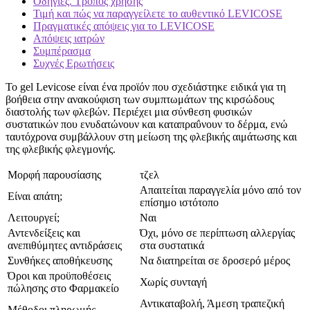
Οδηγίες. Τρόπος χρήσης
Τιμή και πώς να παραγγείλετε το αυθεντικό LEVICOSE
Πραγματικές απόψεις για το LEVICOSE
Απόψεις ιατρών
Συμπέρασμα
Συχνές Ερωτήσεις
Το gel Levicose είναι ένα προϊόν που σχεδιάστηκε ειδικά για τη
βοήθεια στην ανακούφιση των συμπτωμάτων της κιρσώδους
διαστολής των φλεβών. Περιέχει μια σύνθεση φυσικών
συστατικών που ενυδατώνουν και καταπραΰνουν το δέρμα, ενώ
ταυτόχρονα συμβάλλουν στη μείωση της φλεβικής αιμάτωσης και
της φλεβικής φλεγμονής.
Μορφή παρουσίασης
τζελ
Απαιτείται παραγγελία μόνο από τον
Είναι απάτη;
επίσημο ιστότοπο
Λειτουργεί;
Ναι
Αντενδείξεις και
Όχι, μόνο σε περίπτωση αλλεργίας
ανεπιθύμητες αντιδράσεις
στα συστατικά
Συνθήκες αποθήκευσης
Να διατηρείται σε δροσερό μέρος
Όροι και προϋποθέσεις
Χωρίς συνταγή
πώλησης στο Φαρμακείο
Αντικαταβολή, Άμεση τραπεζική
Μέθοδοι πληρωμής