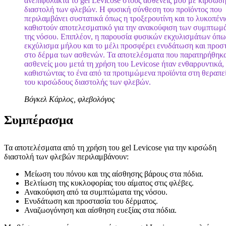
ανεπιφύλακτα το gel Levicose στους ασθενείς μου με κιρσώδ
διαστολή των φλεβών. Η φυσική σύνθεση του προϊόντος που
περιλαμβάνει συστατικά όπως η τροξερουτίνη και το λυκοπένι
καθιστούν αποτελεσματικό για την ανακούφιση των συμπτωμ
της νόσου. Επιπλέον, η παρουσία φυσικών εκχυλισμάτων όπω
εκχύλισμα μήλου και το μέλι προσφέρει ενυδάτωση και προσ
στο δέρμα των ασθενών. Τα αποτελέσματα που παρατηρήθηκ
ασθενείς μου μετά τη χρήση του Levicose ήταν ενθαρρυντικά,
καθιστώντας το ένα από τα προτιμώμενα προϊόντα στη θεραπε
του κιρσώδους διαστολής των φλεβών.
Βόγκελ Κάρλος, φλεβολόγος
Συμπέρασμα
Τα αποτελέσματα από τη χρήση του gel Levicose για την κιρσώδη
διαστολή των φλεβών περιλαμβάνουν:
Μείωση του πόνου και της αίσθησης βάρους στα πόδια.
Βελτίωση της κυκλοφορίας του αίματος στις φλέβες.
Ανακούφιση από τα συμπτώματα της νόσου.
Ενυδάτωση και προστασία του δέρματος.
Αναζωογόνηση και αίσθηση ευεξίας στα πόδια.