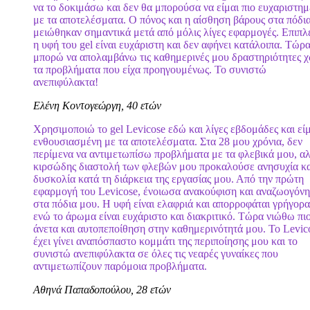
να το δοκιμάσω και δεν θα μπορούσα να είμαι πιο ευχαριστη
με τα αποτελέσματα. Ο πόνος και η αίσθηση βάρους στα πόδι
μειώθηκαν σημαντικά μετά από μόλις λίγες εφαρμογές. Επιπλ
η υφή του gel είναι ευχάριστη και δεν αφήνει κατάλοιπα. Τώρα
μπορώ να απολαμβάνω τις καθημερινές μου δραστηριότητες χ
τα προβλήματα που είχα προηγουμένως. Το συνιστώ
ανεπιφύλακτα!
Ελένη Κοντογεώργη, 40 ετών
Χρησιμοποιώ το gel Levicose εδώ και λίγες εβδομάδες και εί
ενθουσιασμένη με τα αποτελέσματα. Στα 28 μου χρόνια, δεν
περίμενα να αντιμετωπίσω προβλήματα με τα φλεβικά μου, α
κιρσώδης διαστολή των φλεβών μου προκαλούσε ανησυχία κα
δυσκολία κατά τη διάρκεια της εργασίας μου. Από την πρώτη
εφαρμογή του Levicose, ένοιωσα ανακούφιση και αναζωογόν
στα πόδια μου. Η υφή είναι ελαφριά και απορροφάται γρήγορα
ενώ το άρωμα είναι ευχάριστο και διακριτικό. Τώρα νιώθω πι
άνετα και αυτοπεποίθηση στην καθημερινότητά μου. Το Levic
έχει γίνει αναπόσπαστο κομμάτι της περιποίησης μου και το
συνιστώ ανεπιφύλακτα σε όλες τις νεαρές γυναίκες που
αντιμετωπίζουν παρόμοια προβλήματα.
Αθηνά Παπαδοπούλου, 28 ετών