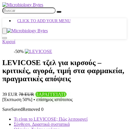
CLICK TO ADD YOUR MENU
Κιρσοί
-50%
LEVICOSE τζελ για κιρσούς –
κριτικές, αγορά, τιμή στα φαρμακεία,
πραγματικές απόψεις
39 EUR
78 EUR
ΠΑΡΑΓΓΕΊΛΤΕ
[Έκπτωση 50%] • επίσημος ιστότοπος
Save
Saved
Removed
0
Τι είναι το LEVICOSE; Πώς λειτουργεί
Σύνθεση. Δραστικά συστατικά