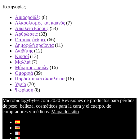
Kατηγορίες
Αιμορροϊδές
(8)
Αλκοολισμός και καπνός
(7)
Απώλεια βάρους
(53)
Αρθρώσεις
(33)
Για τους άνδρες
(66)
Δημοφιλή προϊόντα
(11)
Διαβήτης
(12)
Κιρσοί
(13)
Μαλλιά
(7)
Μύκητας ποδιών
(16)
Ομορφιά
(39)
Παράσιτα και σκουλήκια
(16)
Υγεία
(70)
Ψωρίαση
(8)
Microbiologybytes.com 2020 Revisiones de productos para pérdida
de peso, belleza, cosméticos para la cara y el cuerpo, de
compradores y médicos.
Mapa del sitio