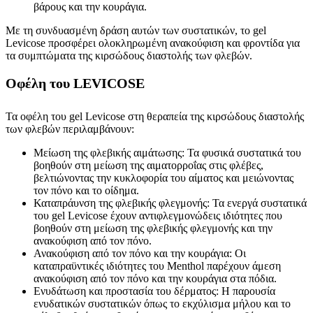
βάρους και την κουράγια.
Με τη συνδυασμένη δράση αυτών των συστατικών, το gel
Levicose προσφέρει ολοκληρωμένη ανακούφιση και φροντίδα για
τα συμπτώματα της κιρσώδους διαστολής των φλεβών.
Οφέλη του LEVICOSE
Τα οφέλη του gel Levicose στη θεραπεία της κιρσώδους διαστολής
των φλεβών περιλαμβάνουν:
Μείωση της φλεβικής αιμάτωσης: Τα φυσικά συστατικά του
βοηθούν στη μείωση της αιματορροΐας στις φλέβες,
βελτιώνοντας την κυκλοφορία του αίματος και μειώνοντας
τον πόνο και το οίδημα.
Καταπράυνση της φλεβικής φλεγμονής: Τα ενεργά συστατικά
του gel Levicose έχουν αντιφλεγμονώδεις ιδιότητες που
βοηθούν στη μείωση της φλεβικής φλεγμονής και την
ανακούφιση από τον πόνο.
Ανακούφιση από τον πόνο και την κουράγια: Οι
καταπραϋντικές ιδιότητες του Menthol παρέχουν άμεση
ανακούφιση από τον πόνο και την κουράγια στα πόδια.
Ενυδάτωση και προστασία του δέρματος: Η παρουσία
ενυδατικών συστατικών όπως το εκχύλισμα μήλου και το