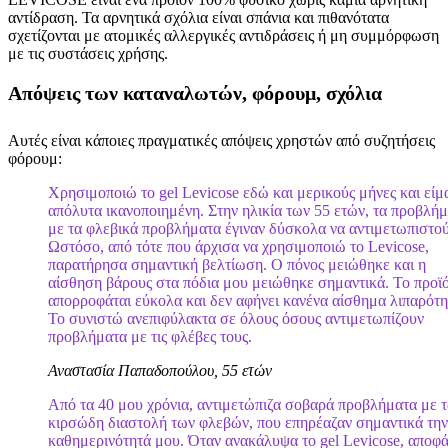
αντίδραση. Τα αρνητικά σχόλια είναι σπάνια και πιθανότατα
σχετίζονται με ατομικές αλλεργικές αντιδράσεις ή μη συμμόρφωση
με τις συστάσεις χρήσης.
Απόψεις των καταναλωτών, φόρουμ, σχόλια
Αυτές είναι κάποιες πραγματικές απόψεις χρηστών από συζητήσεις
φόρουμ:
Χρησιμοποιώ το gel Levicose εδώ και μερικούς μήνες και είμ
απόλυτα ικανοποιημένη. Στην ηλικία των 55 ετών, τα προβλή
με τα φλεβικά προβλήματα έγιναν δύσκολα να αντιμετωπιστού
Ωστόσο, από τότε που άρχισα να χρησιμοποιώ το Levicose,
παρατήρησα σημαντική βελτίωση. Ο πόνος μειώθηκε και η
αίσθηση βάρους στα πόδια μου μειώθηκε σημαντικά. Το προϊ
απορροφάται εύκολα και δεν αφήνει κανένα αίσθημα λιπαρότη
Το συνιστώ ανεπιφύλακτα σε όλους όσους αντιμετωπίζουν
προβλήματα με τις φλέβες τους.
Αναστασία Παπαδοπούλου, 55 ετών
Από τα 40 μου χρόνια, αντιμετώπιζα σοβαρά προβλήματα με τ
κιρσώδη διαστολή των φλεβών, που επηρέαζαν σημαντικά την
καθημερινότητά μου. Όταν ανακάλυψα το gel Levicose, αποφ