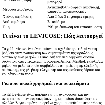
μεταφορά
Αντικαταβολή (δωρεάν αποστολή),
Μέθοδοι αποστολής
υπηρεσία ταχυμεταφορών
Χρόνος παράδοσης
Από 2 έως 5 εργάσιμες ημέρες
Διαθεσιμότητα
Σε απόθεμα
Τιμή
39€ με έκπτωση του κατασκευαστή
Τι είναι το LEVICOSE; Πώς λειτουργεί
Το gel Levicose είναι ένα προϊόν που σχεδιάστηκε ειδικά για τη
βοήθεια στην ανακούφιση των συμπτωμάτων της κιρσώδους
διαστολής των φλεβών. Η σύνθεσή του περιλαμβάνει φυσικά
συστατικά όπως Troxerutin, Lycopene, Arnica, Menthol, εκχύλισμα
μήλου και μέλι, τα οποία συμβάλλουν στη μείωση της φλεβικής
αιμάτωσης, της φλεβικής φλεγμονής και της αίσθησης βάρους και
κουράγιου στα πόδια.
Για ποιο σκοπό χρησιμεύει και συμπτώματα
Το gel Levicose είναι χρήσιμο για την ανακούφιση και την
αντιμετώπιση των συμπτωμάτων της κιρσώδους διαστολής των
φλεβών. Συγκεκριμένα, μπορεί να χρησιμοποιηθεί σε περιπτώσεις