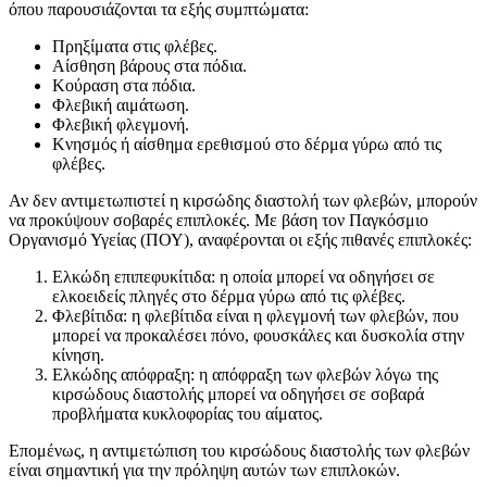
όπου παρουσιάζονται τα εξής συμπτώματα:
Πρηξίματα στις φλέβες.
Αίσθηση βάρους στα πόδια.
Κούραση στα πόδια.
Φλεβική αιμάτωση.
Φλεβική φλεγμονή.
Κνησμός ή αίσθημα ερεθισμού στο δέρμα γύρω από τις
φλέβες.
Αν δεν αντιμετωπιστεί η κιρσώδης διαστολή των φλεβών, μπορούν
να προκύψουν σοβαρές επιπλοκές. Με βάση τον Παγκόσμιο
Οργανισμό Υγείας (ΠΟΥ), αναφέρονται οι εξής πιθανές επιπλοκές:
Ελκώδη επιπεφυκίτιδα: η οποία μπορεί να οδηγήσει σε
ελκοειδείς πληγές στο δέρμα γύρω από τις φλέβες.
Φλεβίτιδα: η φλεβίτιδα είναι η φλεγμονή των φλεβών, που
μπορεί να προκαλέσει πόνο, φουσκάλες και δυσκολία στην
κίνηση.
Ελκώδης απόφραξη: η απόφραξη των φλεβών λόγω της
κιρσώδους διαστολής μπορεί να οδηγήσει σε σοβαρά
προβλήματα κυκλοφορίας του αίματος.
Επομένως, η αντιμετώπιση του κιρσώδους διαστολής των φλεβών
είναι σημαντική για την πρόληψη αυτών των επιπλοκών.