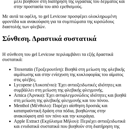
μέλι βοηθούν στη διατήρηση της υγρασίας του δέρματος και
στην προστασία του από ερεθισμούς.
Με αυτά τα οφέλη, το gel Levicose προσφέρει ολοκληρωμένη
φροντίδα και ανακούφιση για τα συμπτώματα της κιρσώδους
διαστολής των φλεβών.
Σύνθεση. Δραστικά συστατικά
Η σύνθεση του gel Levicose περιλαμβάνει τα εξής δραστικά
συστατικά:
Troxerutin (Τροξερουτίνη): Βοηθά στη μείωση της φλεβικής
αιμάτωσης και στην ενίσχυση της κυκλοφορίας του αίματος
στις φλέβες.
Lycopene (Λυκοπένιο): Έχει αντιοξειδωτικές ιδιότητες και
συμβάλλει στη μείωση της φλεβικής φλεγμονής.
Arnica (Άρνικα): Έχει αντιφλεγμονώδεις ιδιότητες και βοηθά
στη μείωση της φλεβικής φλεγμονής και του πόνου.
Menthol (Μένθολο): Παρέχει αίσθηση δροσιάς και
καταπραϋντική δράση στα πόδια, βοηθώντας στην
ανακούφιση από τον πόνο και την κουράγια.
Apple Extract (Εκχύλισμα Μήλου): Περιέχει αντιοξειδωτικά
και ενυδατικά συστατικά που βοηθούν στη διατήρηση της