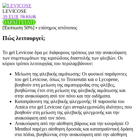
LEVICOSE
39 EUR
78 EUR
ΠΑΡΑΓΓΕΊΛΤΕ
[Έκπτωση 50%] • επίσημος ιστότοπος
Πώς λειτουργεί;
Το gel Levicose δρα με διάφορους τρόπους για την ανακούφιση
των συμπτωμάτων της κιρσώδους διαστολής των φλεβών. Οι
κύριοι τρόποι λειτουργίας του περιλαμβάνουν:
Μείωση της φλεβικής αιμάτωσης: Οι φυσικοί παράγοντες
του gel Levicose, όπως το Troxerutin και ο Lycopene,
βοηθούν στη μείωση της αιματορροΐας στις φλέβες,
βοηθώντας έτσι στη μείωση της φλεβικής αιμάτωσης και
στην ανακούφιση από τον πόνο και την οιδήματα.
Καταπράυνση της φλεβικής φλεγμονής: Η παρουσία του
Arnica στο gel Levicose έχει αντιφλεγμονώδη ιδιότητες που
βοηθούν στη μείωση της φλεβικής φλεγμονής και την
ανακούφιση από τον πόνο.
Ανακούφιση από την αίσθηση βάρους και την κουράγια: Ο
Menthol παρέχει αίσθηση δροσιάς και καταπραϋντική δράση
στα πόδια, βοηθώντας στην ανακούφιση από την αίσθηση