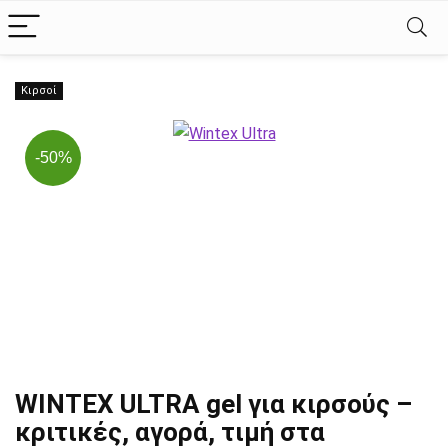
Κιρσοί
-50%
WINTEX ULTRA gel για κιρσούς –
κριτικές, αγορά, τιμή στα