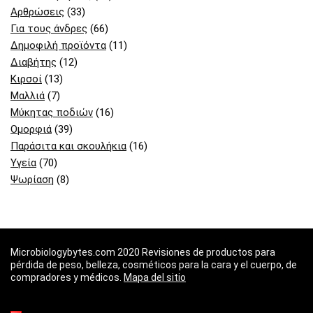
Αρθρώσεις
(33)
Για τους άνδρες
(66)
Δημοφιλή προϊόντα
(11)
Διαβήτης
(12)
Κιρσοί
(13)
Μαλλιά
(7)
Μύκητας ποδιών
(16)
Ομορφιά
(39)
Παράσιτα και σκουλήκια
(16)
Υγεία
(70)
Ψωρίαση
(8)
Microbiologybytes.com 2020 Revisiones de productos para
pérdida de peso, belleza, cosméticos para la cara y el cuerpo, de
compradores y médicos.
Mapa del sitio