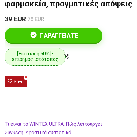
φαρμακεία, πραγματικές απόψεις
39 EUR
78 EUR
ΠΑΡΑΓΓΕΊΛΤΕ
[Έκπτωση 50%] •
επίσημος ιστότοπος
0
Save
Τι είναι το WINTEX ULTRA; Πώς λειτουργεί
Σύνθεση. Δραστικά συστατικά