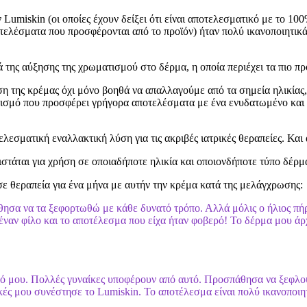
Lumiskin (οι οποίες έχουν δείξει ότι είναι αποτελεσματικό με το 1
οτελέσματα που προσφέρονται από το προϊόν) ήταν πολύ ικανοποιητικά,
της αύξησης της χρωματισμού στο δέρμα, η οποία περιέχει τα πιο πρ
η της κρέμας όχι μόνο βοηθά να απαλλαγούμε από τα σημεία ηλικίας,
τισμό που προσφέρει γρήγορα αποτελέσματα με ένα ενυδατωμένο και ά
τελεσματική εναλλακτική λύση για τις ακριβές ιατρικές θεραπείες. Κα
υνιστάται για χρήση σε οποιαδήποτε ηλικία και οποιονδήποτε τύπο δέ
σε θεραπεία για ένα μήνα με αυτήν την κρέμα κατά της μελάγχρωσης:
θησα να τα ξεφορτωθώ με κάθε δυνατό τρόπο. Αλλά μόλις ο ήλιος πήρ
ναν φίλο και το αποτέλεσμα που είχα ήταν φοβερό! Το δέρμα μου άρχ
μου. Πολλές γυναίκες υποφέρουν από αυτό. Προσπάθησα να ξεφλουδ
ικές μου συνέστησε το Lumiskin. Το αποτέλεσμα είναι πολύ ικανοποιητ