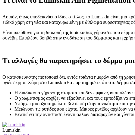
Τι είναι το Lumiskin Anti Pigmentation
Λοιπόν, όπως υποδεικνύει ο ίδιος ο τίτλος, το Lumiskin είναι μια
ειδικά χάρη στη νέα και κατοχυρωμένη με δίπλωμα ευρεσιτεχνίας φό
Είναι υπεύθυνη για τη διακοπή της διαδικασίας γήρανσης του δέρμα
συνέβη. Επιπλέον, βοηθά στην ενυδάτωση του δέρματος και η χρήση τ
Τι αλλαγές θα παρατηρήσει το δέρμα μο
Ο κατασκευαστής πιστοποιεί ότι, εντός τριάντα ημερών από τη χρήση
υγιές δέρμα. Χάρη στο Lumiskin θα παρατηρήσετε ότι στο δέρμα σα
Η διαδικασία γήρανσης σταματά και δεν εμφανίζονται πλέον π
Ο χρωματισμός αρχίζει να εξασθενεί και τους εμποδίζει να ε
Υπάρχει μια αξιοσημείωτη βελτίωση στην τονικότητα και την 
Μειώνουν τις ρυτίδες που είχατε. Μικρές ρυτίδες αρχίζουν να ε
Βελτιώνει την αντίσταση έναντι άλλων διαταραχών και γίνετα
Lumiskin