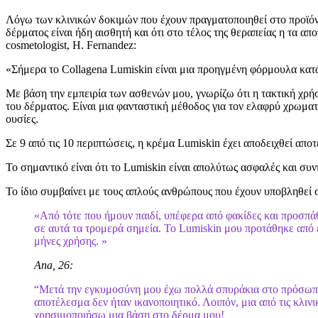
Λόγω των κλινικών δοκιμών που έχουν πραγματοποιηθεί στο προϊόν 
δέρματος είναι ήδη αισθητή και ότι στο τέλος της θεραπείας η τα απ
cosmetologist, H. Fernandez:
«Σήμερα το Collagena Lumiskin είναι μια προηγμένη φόρμουλα κατά 
Με βάση την εμπειρία των ασθενών μου, γνωρίζω ότι η τακτική χρήσ
του δέρματος. Είναι μια φανταστική μέθοδος για τον ελαφρύ χρωμα
ουσίες.
Σε 9 από τις 10 περιπτώσεις, η κρέμα Lumiskin έχει αποδειχθεί απο
Το σημαντικό είναι ότι το Lumiskin είναι απολύτως ασφαλές και σ
Το ίδιο συμβαίνει με τους απλούς ανθρώπους που έχουν υποβληθεί 
«Από τότε που ήμουν παιδί, υπέφερα από φακίδες και προσπά
σε αυτά τα τρομερά σημεία. Το Lumiskin μου προτάθηκε από έ
μήνες χρήσης. »
Ana, 26:
“Μετά την εγκυμοσύνη μου έχω πολλά σπυράκια στο πρόσωπό 
αποτέλεσμα δεν ήταν ικανοποιητικό. Λοιπόν, μια από τις κλιν
χρησιμοποιήσω μια βάση στο δέρμα μου!