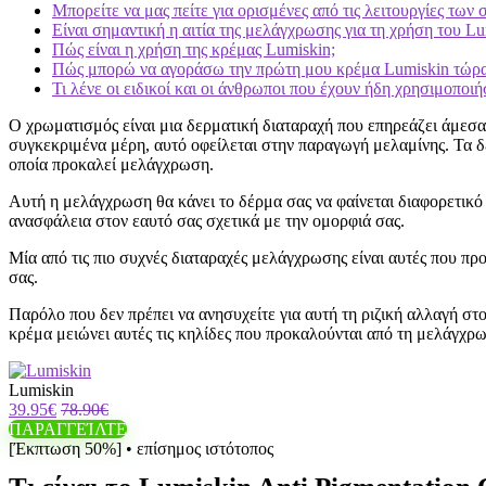
Μπορείτε να μας πείτε για ορισμένες από τις λειτουργίες των
Είναι σημαντική η αιτία της μελάγχρωσης για τη χρήση του Lu
Πώς είναι η χρήση της κρέμας Lumiskin;
Πώς μπορώ να αγοράσω την πρώτη μου κρέμα Lumiskin τώρα
Τι λένε οι ειδικοί και οι άνθρωποι που έχουν ήδη χρησιμοποιή
Ο χρωματισμός είναι μια δερματική διαταραχή που επηρεάζει άμεσα 
συγκεκριμένα μέρη, αυτό οφείλεται στην παραγωγή μελαμίνης. Τα δ
οποία προκαλεί μελάγχρωση.
Αυτή η μελάγχρωση θα κάνει το δέρμα σας να φαίνεται διαφορετικό
ανασφάλεια στον εαυτό σας σχετικά με την ομορφιά σας.
Μία από τις πιο συχνές διαταραχές μελάγχρωσης είναι αυτές που π
σας.
Παρόλο που δεν πρέπει να ανησυχείτε για αυτή τη ριζική αλλαγή στ
κρέμα μειώνει αυτές τις κηλίδες που προκαλούνται από τη μελάγχρω
Lumiskin
39.95€
78.90€
ΠΑΡΑΓΓΕΊΛΤΕ
[Έκπτωση 50%] • επίσημος ιστότοπος