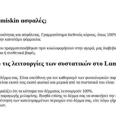
umiskin ασφαλές;
ποιότητας και ασφάλειας. Γραμματόσημα διεθνούς κύρους, όπως 100% 
την καινοτόμο φόρμουλα.
 που πραγματοποιήθηκαν πριν κυκλοφορήσουν στην αγορά, μας διαβεβαι
ια ή συνθετικά βαφές.
ό τις λειτουργίες των συστατικών στο Lum
 δέρμα σας. Είναι υπεύθυνη για τον καθορισμό των φυσιολογικών πα
ίναι εκατό τοις εκατό φυσικό και μερικά από τα συστατικά του είναι:
φαλίζει ότι τα κύτταρα του δέρματος λειτουργούν 100%.
ς παραγωγής μελαμίνης. Βοηθά επίσης το δέρμα σας να ανακτήσει την
ναγέννηση των κατεστραμμένων περιοχών στο δέρμα σας, είτε λόγω γήρ
εων.