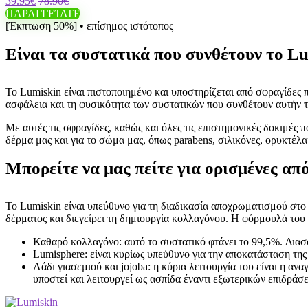
39.95€
78.90€
ΠΑΡΑΓΓΕΊΛΤΕ
[Έκπτωση 50%] • επίσημος ιστότοπος
Είναι τα συστατικά που συνθέτουν το L
Το Lumiskin είναι πιστοποιημένο και υποστηρίζεται από σφραγίδες 
ασφάλεια και τη φυσικότητα των συστατικών που συνθέτουν αυτήν 
Με αυτές τις σφραγίδες, καθώς και όλες τις επιστημονικές δοκιμές
δέρμα μας και για το σώμα μας, όπως parabens, σιλικόνες, ορυκτέλα
Μπορείτε να μας πείτε για ορισμένες απ
Το Lumiskin είναι υπεύθυνο για τη διαδικασία αποχρωματισμού στο
δέρματος και διεγείρει τη δημιουργία κολλαγόνου. Η φόρμουλά του ε
Καθαρό κολλαγόνο: αυτό το συστατικό φτάνει το 99,5%. Διασ
Lumisphere: είναι κυρίως υπεύθυνο για την αποκατάσταση τη
Λάδι γιασεμιού και jojoba: η κύρια λειτουργία του είναι η α
υποστεί και λειτουργεί ως ασπίδα έναντι εξωτερικών επιδράσ