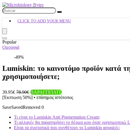
CLICK TO ADD YOUR MENU
Popular
Ομορφιά
-49%
Lumiskin: το καινοτόμο προϊόν κατά τ
χρησιμοποιήσετε;
39.95€
78.90€
ΠΑΡΑΓΓΕΊΛΤΕ
[Έκπτωση 50%] • επίσημος ιστότοπος
Save
Saved
Removed
0
Τι είναι το Lumiskin Anti Pigmentation Cream;
Τι αλλαγές θα παρατηρήσει το δέρμα μου όταν χρησιμοποιώ L
Είναι τα συστατικά που συνθέτουν το Lumiskin ασφαλές;