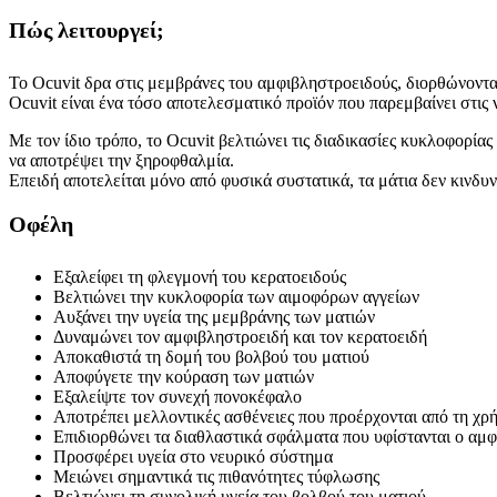
Πώς λειτουργεί;
Το Ocuvit δρα στις μεμβράνες του αμφιβληστροειδούς, διορθώνοντας
Ocuvit είναι ένα τόσο αποτελεσματικό προϊόν που παρεμβαίνει στις 
Με τον ίδιο τρόπο, το Ocuvit βελτιώνει τις διαδικασίες κυκλοφορία
να αποτρέψει την ξηροφθαλμία.
Επειδή αποτελείται μόνο από φυσικά συστατικά, τα μάτια δεν κινδ
Οφέλη
Εξαλείφει τη φλεγμονή του κερατοειδούς
Βελτιώνει την κυκλοφορία των αιμοφόρων αγγείων
Αυξάνει την υγεία της μεμβράνης των ματιών
Δυναμώνει τον αμφιβληστροειδή και τον κερατοειδή
Αποκαθιστά τη δομή του βολβού του ματιού
Αποφύγετε την κούραση των ματιών
Εξαλείψτε τον συνεχή πονοκέφαλο
Αποτρέπει μελλοντικές ασθένειες που προέρχονται από τη χ
Επιδιορθώνει τα διαθλαστικά σφάλματα που υφίστανται ο αμ
Προσφέρει υγεία στο νευρικό σύστημα
Μειώνει σημαντικά τις πιθανότητες τύφλωσης
Βελτιώνει τη συνολική υγεία του βολβού του ματιού