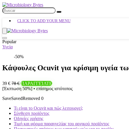
CLICK TO ADD YOUR MENU
Popular
Υγεία
-50%
Κάψουλες Ocuvit για κρίσιμη υγεία τω
39 €
78 €
ΠΑΡΑΓΓΕΊΛΤΕ
[Έκπτωση 50%] • επίσημος ιστότοπος
Save
Saved
Removed
0
Τι είναι το Ocuvit και πώς λειτουργεί;
Σύνθεση προϊόντος
Οδηγίες χρήσης
Τιμή και φόρμα παραγγελίας του αρχικού προϊόντος
Πραγματικές απόψεις των καταναλωτών για το προϊόν