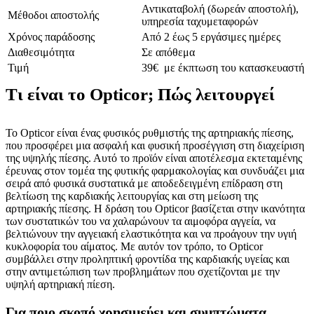
Αντικαταβολή (δωρεάν αποστολή),
Μέθοδοι αποστολής
υπηρεσία ταχυμεταφορών
Χρόνος παράδοσης
Από 2 έως 5 εργάσιμες ημέρες
Διαθεσιμότητα
Σε απόθεμα
Τιμή
39€ με έκπτωση του κατασκευαστή
Τι είναι το Opticor; Πώς λειτουργεί
Το Opticor είναι ένας φυσικός ρυθμιστής της αρτηριακής πίεσης,
που προσφέρει μια ασφαλή και φυσική προσέγγιση στη διαχείριση
της υψηλής πίεσης. Αυτό το προϊόν είναι αποτέλεσμα εκτεταμένης
έρευνας στον τομέα της φυτικής φαρμακολογίας και συνδυάζει μια
σειρά από φυσικά συστατικά με αποδεδειγμένη επίδραση στη
βελτίωση της καρδιακής λειτουργίας και στη μείωση της
αρτηριακής πίεσης. Η δράση του Opticor βασίζεται στην ικανότητα
των συστατικών του να χαλαρώνουν τα αιμοφόρα αγγεία, να
βελτιώνουν την αγγειακή ελαστικότητα και να προάγουν την υγιή
κυκλοφορία του αίματος. Με αυτόν τον τρόπο, το Opticor
συμβάλλει στην προληπτική φροντίδα της καρδιακής υγείας και
στην αντιμετώπιση των προβλημάτων που σχετίζονται με την
υψηλή αρτηριακή πίεση.
Για ποιο σκοπό χρησιμεύει και συμπτώματα