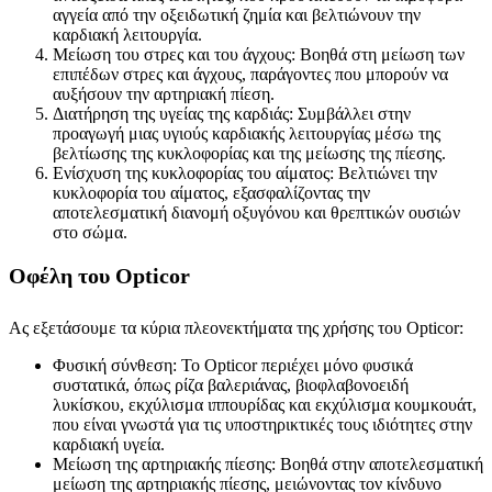
αγγεία από την οξειδωτική ζημία και βελτιώνουν την
καρδιακή λειτουργία.
Μείωση του στρες και του άγχους: Βοηθά στη μείωση των
επιπέδων στρες και άγχους, παράγοντες που μπορούν να
αυξήσουν την αρτηριακή πίεση.
Διατήρηση της υγείας της καρδιάς: Συμβάλλει στην
προαγωγή μιας υγιούς καρδιακής λειτουργίας μέσω της
βελτίωσης της κυκλοφορίας και της μείωσης της πίεσης.
Ενίσχυση της κυκλοφορίας του αίματος: Βελτιώνει την
κυκλοφορία του αίματος, εξασφαλίζοντας την
αποτελεσματική διανομή οξυγόνου και θρεπτικών ουσιών
στο σώμα.
Οφέλη του Opticor
Ας εξετάσουμε τα κύρια πλεονεκτήματα της χρήσης του Opticor:
Φυσική σύνθεση: Το Opticor περιέχει μόνο φυσικά
συστατικά, όπως ρίζα βαλεριάνας, βιοφλαβονοειδή
λυκίσκου, εκχύλισμα ιππουρίδας και εκχύλισμα κουμκουάτ,
που είναι γνωστά για τις υποστηρικτικές τους ιδιότητες στην
καρδιακή υγεία.
Μείωση της αρτηριακής πίεσης: Βοηθά στην αποτελεσματική
μείωση της αρτηριακής πίεσης, μειώνοντας τον κίνδυνο