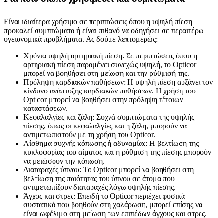
Είναι ιδιαίτερα χρήσιμο σε περιπτώσεις όπου η υψηλή πίεση
προκαλεί συμπτώματα ή είναι πιθανό να οδηγήσει σε περαιτέρω
υγειονομικά προβλήματα. Ας δούμε λεπτομερώς:
Χρόνια υψηλή αρτηριακή πίεση: Σε περιπτώσεις όπου η
αρτηριακή πίεση παραμένει συνεχώς υψηλή, το Opticor
μπορεί να βοηθήσει στη μείωση και την ρύθμισή της.
Πρόληψη καρδιακών παθήσεων: Η υψηλή πίεση αυξάνει τον
κίνδυνο ανάπτυξης καρδιακών παθήσεων. Η χρήση του
Opticor μπορεί να βοηθήσει στην πρόληψη τέτοιων
καταστάσεων.
Κεφαλαλγίες και ζάλη: Συχνά συμπτώματα της υψηλής
πίεσης, όπως οι κεφαλαλγίες και η ζάλη, μπορούν να
αντιμετωπιστούν με τη χρήση του Opticor.
Αίσθημα συχνής κόπωσης ή αδυναμίας: Η βελτίωση της
κυκλοφορίας του αίματος και η ρύθμιση της πίεσης μπορούν
να μειώσουν την κόπωση.
Διαταραχές ύπνου: Το Opticor μπορεί να βοηθήσει στη
βελτίωση της ποιότητας του ύπνου σε άτομα που
αντιμετωπίζουν διαταραχές λόγω υψηλής πίεσης.
Άγχος και στρες: Επειδή το Opticor περιέχει φυσικά
συστατικά που βοηθούν στη χαλάρωση, μπορεί επίσης να
είναι ωφέλιμο στη μείωση των επιπέδων άγχους και στρες.