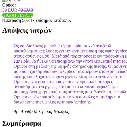
Opticor
39 EUR
78 EUR
ΠΑΡΑΓΓΕΊΛΤΕ
[Έκπτωση 50%] • επίσημος ιστότοπος
Απόψεις ιατρών
Ως καρδιολόγος με πολυετή εμπειρία, συχνά αναζητώ
αποτελεσματικές λύσεις για την αντιμετώπιση της υψηλής πίε
στους ασθενείς μου. Μετά από παρατηρήσεις και προσωπική 
εμπειρία, θα ήθελα να επισημάνω την αποτελεσματικότητα το
Opticor στη μείωση της υψηλής αρτηριακής πίεσης. Οι ασθενε
μου που χρησιμοποιούν το Opticor αναφέρουν σταθερή μείωσ
πίεσης και ελάχιστες παρενέργειες. Εκτιμώ το γεγονός ότι το
Opticor είναι φυσικό προϊόν και δεν προκαλεί σοβαρές
ανεπιθύμητες ενέργειες, κάτι που το καθιστά ασφαλές για
μακροχρόνια χρήση από τους ασθενείς μου. Συνολικά, θεωρώ
Opticor ως ένα αποτελεσματικό και ασφαλές συμπλήρωμα
διαχείρισης της υψηλής αρτηριακής πίεσης.
Δρ. Λουίζα Μίλερ, καρδιολόγος
Συμπέρασμα