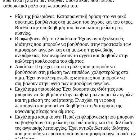
Εδώ είναι η λίστα των ενεργών συστατικών που παίζουν
καθοριστικό ρόλο στη λειτουργία του.
Ρίζα της βαλεριάνας: Καταπραϋντική δράση στο νευρικό
σύστημα, βοηθώντας στη μείωση του άγχους και του στρες.
Βοηθά στην υποβοήθηση του ύπνου και τη μείωση της
αϋπνίας.
Βιοφλαβονοειδή του λυκίσκου: Έχουν αντιοξειδωτικές
ιδιότητες που μπορούν να βοηθήσουν στην προστασία των
αιμοφόρων αγγείων και στη μείωση της φλεβικής
ανεπάρκειας. Ενδυναμώνουν τα αγγεία και βοηθούν στην
καλύτερη κυκλοφορία του αίματος.
Λυκίσκο: Περιέχει φυτοστερόλες που μπορούν να
βοηθήσουν στη μείωση των επιπέδων χοληστερόλης στο
αίμα. Έχει αντιφλεγμονώδεις ιδιότητες που μπορούν να
συμβάλουν στην υγεία των αιμοφόρων αγγείων.
Εκχύλισμα ιππουρίδας: Έχει διουρητικές ιδιότητες που
μπορούν να βοηθήσουν στην αποβολή των περιττών υγρών
και τη μείωση της υπέρτασης. Ενισχύει τη νεφρική
λειτουργία και μπορεί να βοηθήσει στη διατήρηση της
κανονικής πίεσης του αίματος.
Εκχύλισμα κουμκουάτ: Περιέχει φλαβονοειδή που μπορούν
να βοηθήσουν στη μείωση της υπέρτασης και στη βελτίωση
της αγγειακής λειτουργίας. Έχει αντιοξειδωτικές ιδιότητες
που μπορούν να προστατεύσουν τα αιμοφόρα αγγεία από την