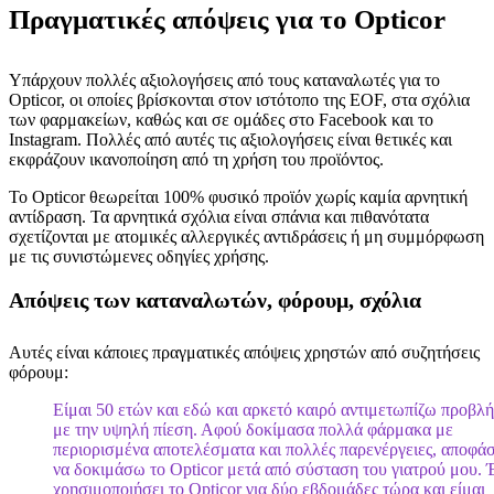
Πραγματικές απόψεις για το Opticor
Υπάρχουν πολλές αξιολογήσεις από τους καταναλωτές για το
Opticor, οι οποίες βρίσκονται στον ιστότοπο της EOF, στα σχόλια
των φαρμακείων, καθώς και σε ομάδες στο Facebook και το
Instagram. Πολλές από αυτές τις αξιολογήσεις είναι θετικές και
εκφράζουν ικανοποίηση από τη χρήση του προϊόντος.
Το Opticor θεωρείται 100% φυσικό προϊόν χωρίς καμία αρνητική
αντίδραση. Τα αρνητικά σχόλια είναι σπάνια και πιθανότατα
σχετίζονται με ατομικές αλλεργικές αντιδράσεις ή μη συμμόρφωση
με τις συνιστώμενες οδηγίες χρήσης.
Απόψεις των καταναλωτών, φόρουμ, σχόλια
Αυτές είναι κάποιες πραγματικές απόψεις χρηστών από συζητήσεις
φόρουμ:
Είμαι 50 ετών και εδώ και αρκετό καιρό αντιμετωπίζω προβλ
με την υψηλή πίεση. Αφού δοκίμασα πολλά φάρμακα με
περιορισμένα αποτελέσματα και πολλές παρενέργειες, αποφά
να δοκιμάσω το Opticor μετά από σύσταση του γιατρού μου.
χρησιμοποιήσει το Opticor για δύο εβδομάδες τώρα και είμαι