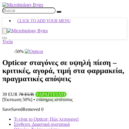
CLICK TO ADD YOUR MENU
Υγεία
-50%
Opticor σταγόνες σε υψηλή πίεση –
κριτικές, αγορά, τιμή στα φαρμακεία,
πραγματικές απόψεις
39 EUR
78 EUR
ΠΑΡΑΓΓΕΊΛΤΕ
[Έκπτωση 50%] • επίσημος ιστότοπος
Save
Saved
Removed
0
Τι είναι το Opticor; Πώς λειτουργεί
Σύνθεση. Δραστικά συστατικά