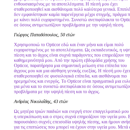
ενθουσιασμένος με τα αποτελέσματα. Η πίεσή μου έχει
σταθεροποιηθεί και αισθάνομαι πολύ καλύτερα γενικά. Επιπλέ
δεν εμφανίστηκαν καμία παρενέργεια μέχρι στιγμής, πράγμα 
με κάνει πολύ ευχαριστημένο. Συνιστώ ανεπιφύλακτα το Opti
σε όσους αντιμετωπίζουν προβλήματα με την υψηλή πίεση.
Γιώργος Παπαδόπουλος, 50 ετών
Χρησιμοποιώ το Opticor εδώ και έναν μήνα και είμαι πολύ
ευχαριστημένος με τα αποτελέσματα. Ως εκπαιδευτικός, η υψ
πίεση και το άγχος είναι συχνά παράγοντες που επηρεάζουν τη
καθημερινότητά μου. Από την πρώτη εβδομάδα χρήσης του
Opticor, παρατήρησα μια σημαντική μείωση στα επίπεδα του
άγχους μου και μια αίσθηση γενικής ευεξίας. Η πίεσή μου έχει
σταθεροποιηθεί σε φυσιολογικά επίπεδα, και αισθάνομαι πιο
ηρεμημένος και ενεργός. Το Opticor είναι πραγματικά μια ευλ
για μένα και το συνιστώ ανεπιφύλακτα σε όσους αντιμετωπίζο
προβλήματα με την υψηλή πίεση και το άγχος.
Ανδρέας Νικολαΐδης, 43 ετών
Ως μητέρα τριών παιδιών και ενεργή στον επαγγελματικό μου 
η υπερκόπωση και ο στρες συχνά επηρεάζουν την υγεία μου. 
παρουσιάσει συχνές επεισοδία υψηλής πίεσης, και ήμουν ανή
για τις επιπτώσεις που μπορεί να έχουν στην υγεία μου. Μετά