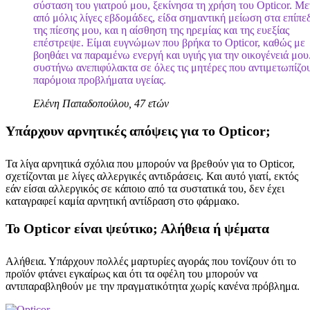
σύσταση του γιατρού μου, ξεκίνησα τη χρήση του Opticor. Με
από μόλις λίγες εβδομάδες, είδα σημαντική μείωση στα επίπε
της πίεσης μου, και η αίσθηση της ηρεμίας και της ευεξίας
επέστρεψε. Είμαι ευγνώμων που βρήκα το Opticor, καθώς με
βοηθάει να παραμένω ενεργή και υγιής για την οικογένειά μου
συστήνω ανεπιφύλακτα σε όλες τις μητέρες που αντιμετωπίζο
παρόμοια προβλήματα υγείας.
Ελένη Παπαδοπούλου, 47 ετών
Υπάρχουν αρνητικές απόψεις για το Opticor;
Τα λίγα αρνητικά σχόλια που μπορούν να βρεθούν για το Opticor,
σχετίζονται με λίγες αλλεργικές αντιδράσεις. Και αυτό γιατί, εκτός
εάν είσαι αλλεργικός σε κάποιο από τα συστατικά του, δεν έχει
καταγραφεί καμία αρνητική αντίδραση στο φάρμακο.
Το Opticor είναι ψεύτικο; Αλήθεια ή ψέματα
Αλήθεια. Υπάρχουν πολλές μαρτυρίες αγοράς που τονίζουν ότι το
προϊόν φτάνει εγκαίρως και ότι τα οφέλη του μπορούν να
αντιπαραβληθούν με την πραγματικότητα χωρίς κανένα πρόβλημα.