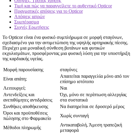
Οδηγίες. Τρόπος χρήσης
Τιμή και πώς να παραγγείλετε το αυθεντικό Opticor
Πραγματικές απόψεις για το Opticor
Απόψεις ιατρών
Συμπέρασμα
Συχνές Ερωτήσεις
Το Opticor είναι ένα φυσικό συμπλήρωμα σε μορφή σταγόνων,
σχεδιασμένο για την αντιμετώπιση της υψηλής αρτηριακής πίεσης.
Περιέχει μια μοναδική σύνθεση βοτάνων και φυτικών
εκχυλισμάτων, προσφέροντας μια φυσική λύση για την υποστήριξη
της καρδιακής υγείας.
Μορφή παρουσίασης
σταγόνες
Απαιτείται παραγγελία μόνο από τον
Είναι απάτη;
επίσημο ιστότοπο
Λειτουργεί;
Ναι
Αντενδείξεις και
Όχι, μόνο σε περίπτωση αλλεργίας
ανεπιθύμητες αντιδράσεις
στα συστατικά
Συνθήκες αποθήκευσης
Να διατηρείται σε δροσερό μέρος
Όροι και προϋποθέσεις
Χωρίς συνταγή
πώλησης στο Φαρμακείο
Αντικαταβολή, Άμεση τραπεζική
Μέθοδοι πληρωμής
μεταφορά