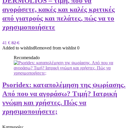
DERMOLIOS – τιμή, πού να
αγοράσετε, κακές και καλές κριτικές
από γιατρούς και πελάτες, πώς να το
χρησιμοποιήσετε
41 €
82 €
Added to wishlist
Removed from wishlist
0
Recomendado
Psoridex: καταπολέμηση της ψωρίασης.
Από που να αγοράσω? Τιμή? Ιατρική
γνώμη και χρήστες. Πώς να
χρησιμοποιήσετε;
Kατηγορίες