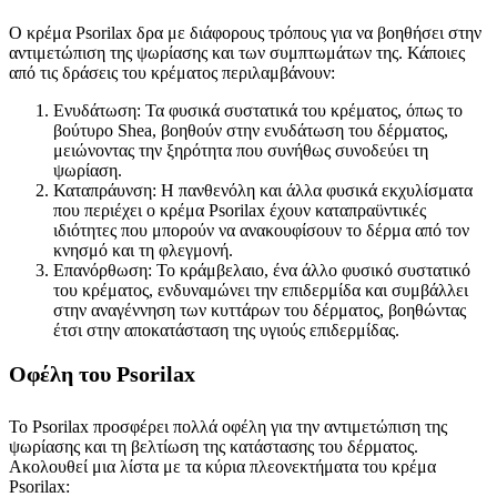
Ο κρέμα Psorilax δρα με διάφορους τρόπους για να βοηθήσει στην
αντιμετώπιση της ψωρίασης και των συμπτωμάτων της. Κάποιες
από τις δράσεις του κρέματος περιλαμβάνουν:
Ενυδάτωση: Τα φυσικά συστατικά του κρέματος, όπως το
βούτυρο Shea, βοηθούν στην ενυδάτωση του δέρματος,
μειώνοντας την ξηρότητα που συνήθως συνοδεύει τη
ψωρίαση.
Καταπράυνση: Η πανθενόλη και άλλα φυσικά εκχυλίσματα
που περιέχει ο κρέμα Psorilax έχουν καταπραϋντικές
ιδιότητες που μπορούν να ανακουφίσουν το δέρμα από τον
κνησμό και τη φλεγμονή.
Επανόρθωση: Το κράμβελαιο, ένα άλλο φυσικό συστατικό
του κρέματος, ενδυναμώνει την επιδερμίδα και συμβάλλει
στην αναγέννηση των κυττάρων του δέρματος, βοηθώντας
έτσι στην αποκατάσταση της υγιούς επιδερμίδας.
Οφέλη του Psorilax
Το Psorilax προσφέρει πολλά οφέλη για την αντιμετώπιση της
ψωρίασης και τη βελτίωση της κατάστασης του δέρματος.
Ακολουθεί μια λίστα με τα κύρια πλεονεκτήματα του κρέμα
Psorilax: