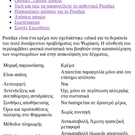
Οδηγίες. Τρόπος χρήσης
Τιμή και πώς να παραγγείλετε το αυθεντικό Psorilax
Πραγματικές απόψεις για το Psorilax
Απόψεις ιατρών
Συμπέρασμα
Συχνές Ερωτήσεις
Psorilax είναι ένα κρέμα που σχεδιάστηκε ειδικά για τη θεραπεία
του πολύ δυσάρεστου προβλήματος του Ψωρίαση. Η σύνθεσή του
περιλαμβάνει φυσικά συστατικά που βοηθούν στην καταπολέμηση
των συμπτωμάτων και στην ανακούφιση του δέρματος.
Μορφή παρουσίασης
Κρέμα
Απαιτείται παραγγελία μόνο από τον
Είναι απάτη;
επίσημο ιστότοπο
Λειτουργεί;
Ναι
Αντενδείξεις και
Όχι, μόνο σε περίπτωση αλλεργίας
ανεπιθύμητες αντιδράσεις
στα συστατικά
Συνθήκες αποθήκευσης
Να διατηρείται σε δροσερό μέρος
Όροι και προϋποθέσεις
Χωρίς συνταγή
πώλησης στο Φαρμακείο
Αντικαταβολή, Άμεση τραπεζική
Μέθοδοι πληρωμής
μεταφορά
Αντικαταβολή (δωρεάν αποστολή),