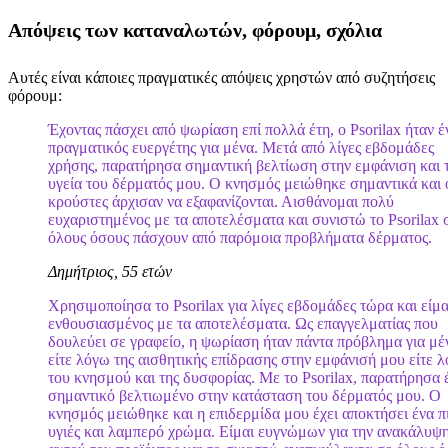
Απόψεις των καταναλωτών, φόρουμ, σχόλια
Αυτές είναι κάποιες πραγματικές απόψεις χρηστών από συζητήσεις
φόρουμ:
Έχοντας πάσχει από ψωρίαση επί πολλά έτη, ο Psorilax ήταν έ
πραγματικός ευεργέτης για μένα. Μετά από λίγες εβδομάδες
χρήσης, παρατήρησα σημαντική βελτίωση στην εμφάνιση και 
υγεία του δέρματός μου. Ο κνησμός μειώθηκε σημαντικά και 
κρούστες άρχισαν να εξαφανίζονται. Αισθάνομαι πολύ
ευχαριστημένος με τα αποτελέσματα και συνιστώ το Psorilax 
όλους όσους πάσχουν από παρόμοια προβλήματα δέρματος.
Δημήτριος, 55 ετών
Χρησιμοποίησα το Psorilax για λίγες εβδομάδες τώρα και είμα
ενθουσιασμένος με τα αποτελέσματα. Ως επαγγελματίας που
δουλεύει σε γραφείο, η ψωρίαση ήταν πάντα πρόβλημα για μέ
είτε λόγω της αισθητικής επίδρασης στην εμφάνισή μου είτε 
του κνησμού και της δυσφορίας. Με το Psorilax, παρατήρησα 
σημαντικό βελτιωμένο στην κατάσταση του δέρματός μου. Ο
κνησμός μειώθηκε και η επιδερμίδα μου έχει αποκτήσει ένα π
υγιές και λαμπερό χρώμα. Είμαι ευγνώμων για την ανακάλυψ