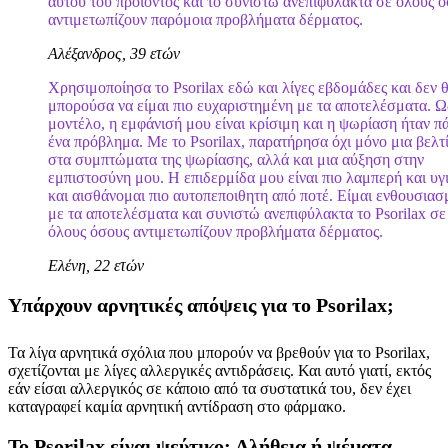
αυτού του προϊόντος και το συνιστώ ανεπιφύλακτα σε όλους 
αντιμετωπίζουν παρόμοια προβλήματα δέρματος.
Αλέξανδρος, 39 ετών
Χρησιμοποίησα το Psorilax εδώ και λίγες εβδομάδες και δεν 
μπορούσα να είμαι πιο ευχαριστημένη με τα αποτελέσματα. Ω
μοντέλο, η εμφάνισή μου είναι κρίσιμη και η ψωρίαση ήταν π
ένα πρόβλημα. Με το Psorilax, παρατήρησα όχι μόνο μια βελ
στα συμπτώματα της ψωρίασης, αλλά και μια αύξηση στην
εμπιστοσύνη μου. Η επιδερμίδα μου είναι πιο λαμπερή και υγ
και αισθάνομαι πιο αυτοπεποιθητη από ποτέ. Είμαι ενθουσιασ
με τα αποτελέσματα και συνιστώ ανεπιφύλακτα το Psorilax σε
όλους όσους αντιμετωπίζουν προβλήματα δέρματος.
Ελένη, 22 ετών
Υπάρχουν αρνητικές απόψεις για το Psorilax;
Τα λίγα αρνητικά σχόλια που μπορούν να βρεθούν για το Psorilax,
σχετίζονται με λίγες αλλεργικές αντιδράσεις. Και αυτό γιατί, εκτός
εάν είσαι αλλεργικός σε κάποιο από τα συστατικά του, δεν έχει
καταγραφεί καμία αρνητική αντίδραση στο φάρμακο.
Το Psorilax είναι ψεύτικο; Αλήθεια ή ψέματα