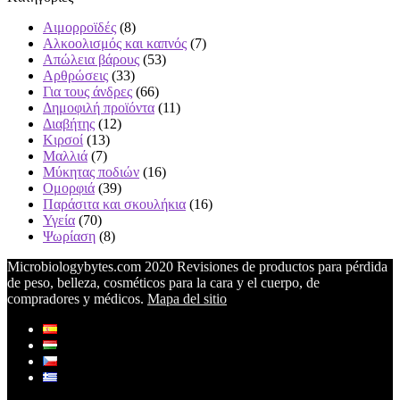
Αιμορροϊδές
(8)
Αλκοολισμός και καπνός
(7)
Απώλεια βάρους
(53)
Αρθρώσεις
(33)
Για τους άνδρες
(66)
Δημοφιλή προϊόντα
(11)
Διαβήτης
(12)
Κιρσοί
(13)
Μαλλιά
(7)
Μύκητας ποδιών
(16)
Ομορφιά
(39)
Παράσιτα και σκουλήκια
(16)
Υγεία
(70)
Ψωρίαση
(8)
Microbiologybytes.com 2020 Revisiones de productos para pérdida
de peso, belleza, cosméticos para la cara y el cuerpo, de
compradores y médicos.
Mapa del sitio