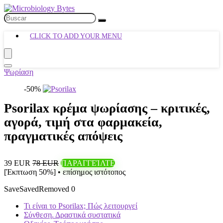
CLICK TO ADD YOUR MENU
Ψωρίαση
-50%
Psorilax κρέμα ψωρίασης – κριτικές,
αγορά, τιμή στα φαρμακεία,
πραγματικές απόψεις
39 EUR
78 EUR
ΠΑΡΑΓΓΕΊΛΤΕ
[Έκπτωση 50%] • επίσημος ιστότοπος
Save
Saved
Removed
0
Τι είναι το Psorilax; Πώς λειτουργεί
Σύνθεση. Δραστικά συστατικά