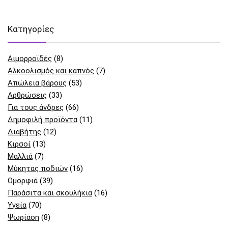
Kατηγορίες
Αιμορροϊδές
(8)
Αλκοολισμός και καπνός
(7)
Απώλεια βάρους
(53)
Αρθρώσεις
(33)
Για τους άνδρες
(66)
Δημοφιλή προϊόντα
(11)
Διαβήτης
(12)
Κιρσοί
(13)
Μαλλιά
(7)
Μύκητας ποδιών
(16)
Ομορφιά
(39)
Παράσιτα και σκουλήκια
(16)
Υγεία
(70)
Ψωρίαση
(8)