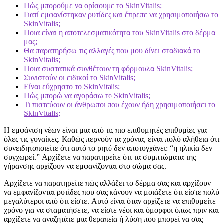
Πώς μπορούμε να ορίσουμε το SkinVitalis;
Γιατί εμφανίστηκαν ρυτίδες και έπρεπε να χρησιμοποιήσω το
SkinVitalis;
Ποια είναι η αποτελεσματικότητα του SkinVitalis στο δέρμα
μας;
Θα παρατηρήσω τις αλλαγές που μου δίνει σταδιακά το
SkinVitalis;
Ποια συστατικά συνθέτουν τη φόρμουλα SkinVitalis;
Συνιστούν οι ειδικοί το SkinVitalis;
Είναι εύχρηστο το SkinVitalis;
Πώς μπορώ να αγοράσω το SkinVitalis;
Τι πιστεύουν οι άνθρωποι που έχουν ήδη χρησιμοποιήσει το
SkinVitalis;
Η εμφάνιση νέων είναι μια από τις πιο επιθυμητές επιθυμίες για
όλες τις γυναίκες. Καθώς περνούν τα χρόνια, είναι πολύ αλήθεια ότι
συνειδητοποιείτε ότι αυτό το ρητό δεν αποτυγχάνει: “η ηλικία δεν
συγχωρεί.” Αρχίζετε να παρατηρείτε ότι τα συμπτώματα της
γήρανσης αρχίζουν να εμφανίζονται στο σώμα σας.
Αρχίζετε να παρατηρείτε πώς αλλάζει το δέρμα σας και αρχίζουν
να εμφανίζονται ρυτίδες που σας κάνουν να μοιάζετε ότι είστε πολύ
μεγαλύτεροι από ότι είστε. Αυτό είναι όταν αρχίζετε να επιθυμείτε
χρόνο για να σταματήσετε, να είστε νέοι και όμορφοι όπως πριν και
αρχίζετε να αναζητάτε μια θεραπεία ή λύση που μπορεί να σας