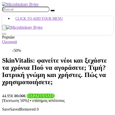
CLICK TO ADD YOUR MENU
Popular
Ομορφιά
-50%
SkinVitalis: φανείτε νέοι και ξεχάστε
τα χρόνια Πού να αγοράσετε; Τιμή?
Ιατρική γνώμη και χρήστες. Πώς να
χρησιμοποιήσετε;
44.95€
89.90€
ΠΑΡΑΓΓΕΊΛΤΕ
[Έκπτωση 50%] • επίσημος ιστότοπος
Save
Saved
Removed
0