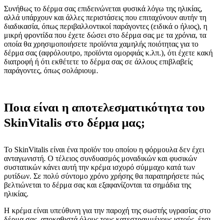
Συνήθως το δέρμα σας επιδεινώνεται φυσικά λόγω της ηλικίας,
αλλά υπάρχουν και άλλες περιστάσεις που επιταχύνουν αυτήν τη
διαδικασία, όπως περιβαλλοντικοί παράγοντες (ειδικά ο ήλιος), η
μικρή φροντίδα που έχετε δώσει στο δέρμα σας με τα χρόνια, τα
οποία θα χρησιμοποιήσετε προϊόντα χαμηλής ποιότητας για το
δέρμα σας (αφρόλουτρο, προϊόντα ομορφιάς κ.λπ.), ότι έχετε κακή
διατροφή ή ότι εκθέτετε το δέρμα σας σε άλλους επιβλαβείς
παράγοντες, όπως σολάριουμ.
Ποια είναι η αποτελεσματικότητα του
SkinVitalis στο δέρμα μας;
Το SkinVitalis είναι ένα προϊόν του οποίου η φόρμουλα δεν έχει
ανταγωνιστή. Ο τέλειος συνδυασμός μοναδικών και φυσικών
συστατικών κάνει αυτή την κρέμα ισχυρό σύμμαχο κατά των
ρυτίδων. Σε πολύ σύντομο χρόνο χρήσης θα παρατηρήσετε πώς
βελτιώνεται το δέρμα σας και εξαφανίζονται τα σημάδια της
ηλικίας.
Η κρέμα είναι υπεύθυνη για την παροχή της σωστής υγρασίας στο
δέρμα σας, αποκαθιστά όλους τους κατεστραμμένους ιστούς, έτσι