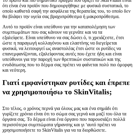
Το πρώτο και πιο σημαντικό πράγμα που ορίζει το SkinVitalis είναι
ότι είναι ένα προϊόν που δημιουργήθηκε με φυσικά συστατικά, το
οποίο καθιστά σαφή την ασφάλεια της θεραπείας του, το οποίο δεν
θα βλάψει την υγεία σας βραχυπρόθεσμα ή μακροπρόθεσμα.
Αυτό το προϊόν είναι υπεύθυνο για την καταπολέμηση των
συμπτωμάτων που σας κάνουν να γερνάτε και να τα
εξαλείφετε. Είναι υπεύθυνο να σας δώσει ό, τι χρειάζεστε, έτσι
ώστε η παραγωγή κολλαγόνου και ελαστίνης να διεγείρεται
φυσικά, να λειτουργεί ως αναστολέας έτσι ώστε οι ρυτίδες να
επανεμφανίζονται, εξαλείφοντας αυτές που έχετε ήδη και είναι
υπεύθυνοι για τ
ην παροχή των θρεπτικών συστατικών και της
ενυδάτωσης που το δέρμα σας πρέπει να φαίνεται πολύ πιο όμορφη
και νεότερη.
Γιατί εμφανίστηκαν ρυτίδες και έπρεπε
να χρησιμοποιήσω το SkinVitalis;
Στο τέλος, ο χρόνος περνά για όλους μας και ένα σημάδι ότι
γυρίζετε χρόνια είναι ότι το σώμα σας γερνά και μαζί του όλα τα
όργανα σας. Το δέρμα είναι ένα όργανο που παρουσιάζει πολλά
περισσότερα συμπτώματα γήρανσης και γι ‘αυτό πρέπει να
χρησιμοποιήσετε το SkinVitalis για να τα διορθώσετε.