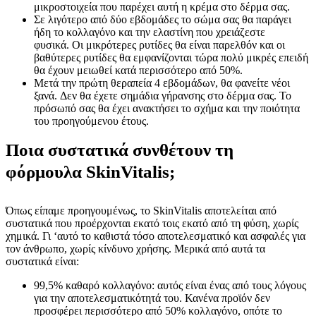
μικροστοιχεία που παρέχει αυτή η κρέμα στο δέρμα σας.
Σε λιγότερο από δύο εβδομάδες το σώμα σας θα παράγει
ήδη το κολλαγόνο και την ελαστίνη που χρειάζεστε
φυσικά. Οι μικρότερες ρυτίδες θα είναι παρελθόν και οι
βαθύτερες ρυτίδες θα εμφανίζονται τώρα πολύ μικρές επειδή
θα έχουν μειωθεί κατά περισσότερο από 50%.
Μετά την πρώτη θεραπεία 4 εβδομάδων, θα φανείτε νέοι
ξανά. Δεν θα έχετε σημάδια γήρανσης στο δέρμα σας. Το
πρόσωπό σας θα έχει ανακτήσει το σχήμα και την ποιότητα
του προηγούμενου έτους.
Ποια συστατικά συνθέτουν τη
φόρμουλα SkinVitalis;
Όπως είπαμε προηγουμένως, το SkinVitalis αποτελείται από
συστατικά που προέρχονται εκατό τοις εκατό από τη φύση, χωρίς
χημικά. Γι ‘αυτό το καθιστά τόσο αποτελεσματικό και ασφαλές για
τον άνθρωπο, χωρίς κίνδυνο χρήσης. Μερικά από αυτά τα
συστατικά είναι:
99,5% καθαρό κολλαγόνο: αυτός είναι ένας από τους λόγους
για την αποτελεσματικότητά του. Κανένα προϊόν δεν
προσφέρει περισσότερο από 50% κολλαγόνο, οπότε το