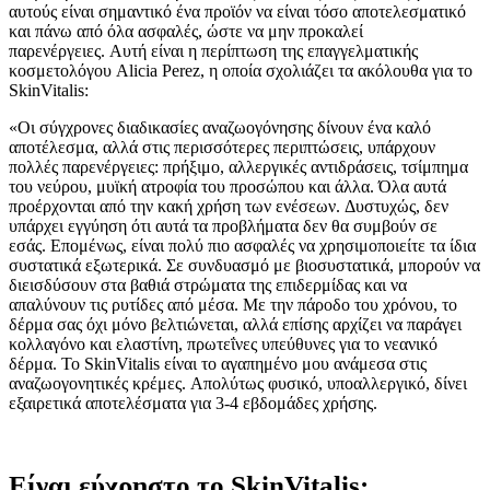
αυτούς είναι σημαντικό ένα προϊόν να είναι τόσο αποτελεσματικό
και πάνω από όλα ασφαλές, ώστε να μην προκαλεί
παρενέργειες. Αυτή είναι η περίπτωση της επαγγελματικής
κοσμετολόγου Alicia Perez, η οποία σχολιάζει τα ακόλουθα για το
SkinVitalis:
«Οι σύγχρονες διαδικασίες αναζωογόνησης δίνουν ένα καλό
αποτέλεσμα, αλλά στις περισσότερες περιπτώσεις, υπάρχουν
πολλές παρενέργειες: πρήξιμο, αλλεργικές αντιδράσεις, τσίμπημα
του νεύρου, μυϊκή ατροφία του προσώπου και άλλα. Όλα αυτά
προέρχονται από την κακή χρήση των ενέσεων. Δυστυχώς, δεν
υπάρχει εγγύηση ότι αυτά τα προβλήματα δεν θα συμβούν σε
εσάς. Επομένως, είναι πολύ πιο ασφαλές να χρησιμοποιείτε τα ίδια
συστατικά εξωτερικά. Σε συνδυασμό με βιοσυστατικά, μπορούν να
διεισδύσουν στα βαθιά στρώματα της επιδερμίδας και να
απαλύνουν τις ρυτίδες από μέσα. Με την πάροδο του χρόνου, το
δέρμα σας όχι μόνο βελτιώνεται, αλλά επίσης αρχίζει να παράγει
κολλαγόνο και ελαστίνη, πρωτεΐνες υπεύθυνες για το νεανικό
δέρμα. Το SkinVitalis είναι το αγαπημένο μου ανάμεσα στις
αναζωογονητικές κρέμες. Απολύτως φυσικό, υποαλλεργικό, δίνει
εξαιρετικά αποτελέσματα για 3-4 εβδομάδες χρήσης.
Είναι εύχρηστο το SkinVitalis;