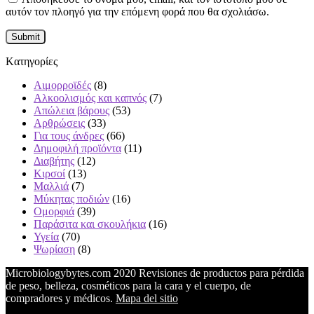
αυτόν τον πλοηγό για την επόμενη φορά που θα σχολιάσω.
Kατηγορίες
Αιμορροϊδές
(8)
Αλκοολισμός και καπνός
(7)
Απώλεια βάρους
(53)
Αρθρώσεις
(33)
Για τους άνδρες
(66)
Δημοφιλή προϊόντα
(11)
Διαβήτης
(12)
Κιρσοί
(13)
Μαλλιά
(7)
Μύκητας ποδιών
(16)
Ομορφιά
(39)
Παράσιτα και σκουλήκια
(16)
Υγεία
(70)
Ψωρίαση
(8)
Microbiologybytes.com 2020 Revisiones de productos para pérdida
de peso, belleza, cosméticos para la cara y el cuerpo, de
compradores y médicos.
Mapa del sitio