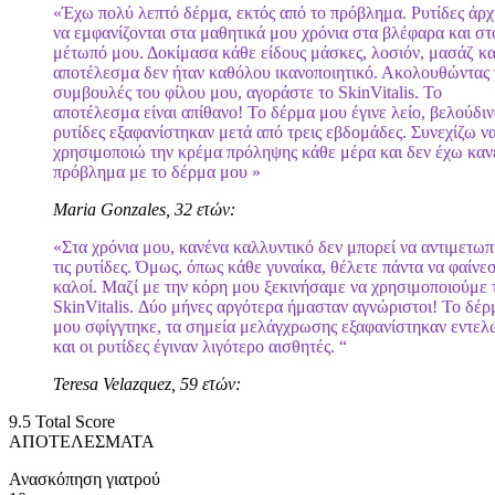
«Έχω πολύ λεπτό δέρμα, εκτός από το πρόβλημα. Ρυτίδες άρχ
να εμφανίζονται στα μαθητικά μου χρόνια στα βλέφαρα και στ
μέτωπό μου. Δοκίμασα κάθε είδους μάσκες, λοσιόν, μασάζ κα
αποτέλεσμα δεν ήταν καθόλου ικανοποιητικό. Ακολουθώντας 
συμβουλές του φίλου μου, αγοράστε το SkinVitalis. Το
αποτέλεσμα είναι απίθανο! Το δέρμα μου έγινε λείο, βελούδιν
ρυτίδες εξαφανίστηκαν μετά από τρεις εβδομάδες. Συνεχίζω ν
χρησιμοποιώ την κρέμα πρόληψης κάθε μέρα και δεν έχω καν
πρόβλημα με το δέρμα μου »
Maria Gonzales, 32 ετών:
«Στα χρόνια μου, κανένα καλλυντικό δεν μπορεί να αντιμετωπ
τις ρυτίδες. Όμως, όπως κάθε γυναίκα, θέλετε πάντα να φαίνε
καλοί. Μαζί με την κόρη μου ξεκινήσαμε να χρησιμοποιούμε 
SkinVitalis. Δύο μήνες αργότερα ήμασταν αγνώριστοι! Το δέρ
μου σφίγγτηκε, τα σημεία μελάγχρωσης εξαφανίστηκαν εντελ
και οι ρυτίδες έγιναν λιγότερο αισθητές. “
Teresa Velazquez, 59 ετών:
9.5
Total Score
ΑΠΟΤΕΛΕΣΜΑΤΑ
Ανασκόπηση γιατρού