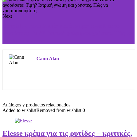
Next
Berryfit: νιώστε λεπτός και όμορφος ξανά Πού να
αγοράσετε; Τιμή? Ιατρική γνώμη και χρήστες. Πώς να
χρησιμοποιήσετε;
Cann Alan
Análogos y productos relacionados
Added to wishlist
Removed from wishlist
0
Elesse κρέμα για τις ρυτίδες – κριτικές,