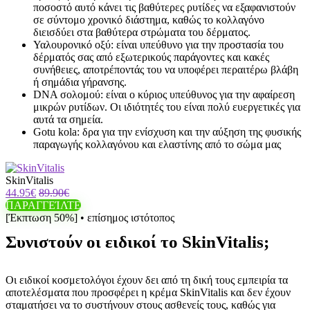
ποσοστό αυτό κάνει τις βαθύτερες ρυτίδες να εξαφανιστούν
σε σύντομο χρονικό διάστημα, καθώς το κολλαγόνο
διεισδύει στα βαθύτερα στρώματα του δέρματος.
Υαλουρονικό οξύ: είναι υπεύθυνο για την προστασία του
δέρματός σας από εξωτερικούς παράγοντες και κακές
συνήθειες, αποτρέποντάς του να υποφέρει περαιτέρω βλάβη
ή σημάδια γήρανσης.
DNA σολομού: είναι ο κύριος υπεύθυνος για την αφαίρεση
μικρών ρυτίδων. Οι ιδιότητές του είναι πολύ ευεργετικές για
αυτά τα σημεία.
Gotu kola: δρα για την ενίσχυση και την αύξηση της φυσικής
παραγωγής κολλαγόνου και ελαστίνης από το σώμα μας
SkinVitalis
44.95€
89.90€
ΠΑΡΑΓΓΕΊΛΤΕ
[Έκπτωση 50%] • επίσημος ιστότοπος
Συνιστούν οι ειδικοί το SkinVitalis;
Οι ειδικοί κοσμετολόγοι έχουν δει από τη δική τους εμπειρία τα
αποτελέσματα που προσφέρει η κρέμα SkinVitalis και δεν έχουν
σταματήσει να το συστήνουν στους ασθενείς τους, καθώς για