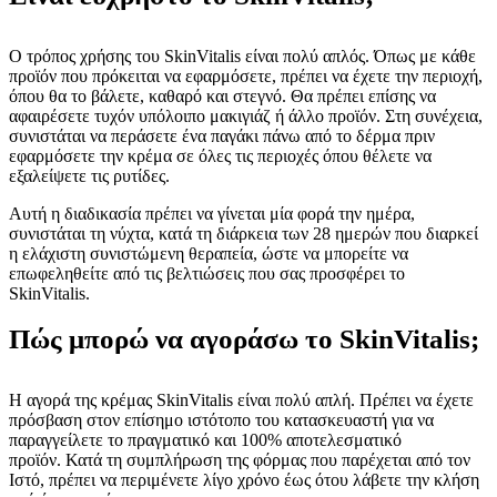
Ο τρόπος χρήσης του SkinVitalis είναι πολύ απλός. Όπως με κάθε
προϊόν που πρόκειται να εφαρμόσετε, πρέπει να έχετε την περιοχή,
όπου θα το βάλετε, καθαρό και στεγνό. Θα πρέπει επίσης να
αφαιρέσετε τυχόν υπόλοιπο μακιγιάζ ή άλλο προϊόν. Στη συνέχεια,
συνιστάται να περάσετε ένα παγάκι πάνω από το δέρμα πριν
εφαρμόσετε την κρέμα σε όλες τις περιοχές όπου θέλετε να
εξαλείψετε τις ρυτίδες.
Αυτή η διαδικασία πρέπει να γίνεται μία φορά την ημέρα,
συνιστάται τη νύχτα, κατά τη διάρκεια των 28 ημερών που διαρκεί
η ελάχιστη συνιστώμενη θεραπεία, ώστε να μπορείτε να
επωφεληθείτε από τις βελτιώσεις που σας προσφέρει το
SkinVitalis.
Πώς μπορώ να αγοράσω το SkinVitalis;
Η αγορά της κρέμας SkinVitalis είναι πολύ απλή. Πρέπει να έχετε
πρόσβαση στον επίσημο ιστότοπο του κατασκευαστή για να
παραγγείλετε το πραγματικό και 100% αποτελεσματικό
προϊόν. Κατά τη συμπλήρωση της φόρμας που παρέχεται από τον
Ιστό, πρέπει να περιμένετε λίγο χρόνο έως ότου λάβετε την κλήση