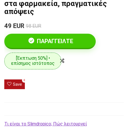
στα φαρμακεία, πραγματικές
απόψεις
49 EUR
98 EUR
ΠΑΡΑΓΓΕΊΛΤΕ
[Έκπτωση 50%] •
επίσημος ιστότοπος
0
Save
Τι είναι το Slimdropico; Πώς λειτουργεί