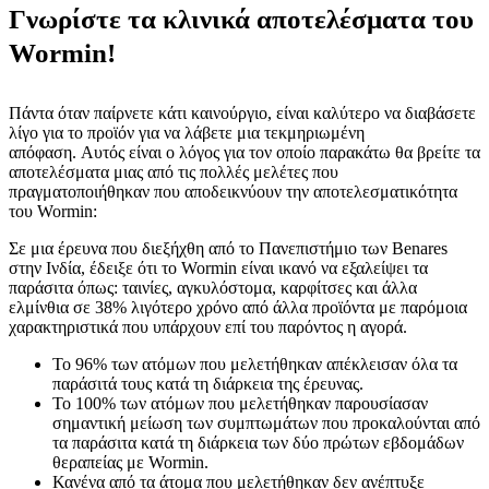
Γνωρίστε τα κλινικά αποτελέσματα του
Wormin!
Πάντα όταν παίρνετε κάτι καινούργιο, είναι καλύτερο να διαβάσετε
λίγο για το προϊόν για να λάβετε μια τεκμηριωμένη
απόφαση. Αυτός είναι ο λόγος για τον οποίο παρακάτω θα βρείτε τα
αποτελέσματα μιας από τις πολλές μελέτες που
πραγματοποιήθηκαν που αποδεικνύουν την αποτελεσματικότητα
του Wormin:
Σε μια έρευνα που διεξήχθη από το Πανεπιστήμιο των Benares
στην Ινδία, έδειξε ότι το Wormin είναι ικανό να εξαλείψει τα
παράσιτα όπως: ταινίες, αγκυλόστομα, καρφίτσες και άλλα
ελμίνθια σε 38% λιγότερο χρόνο από άλλα προϊόντα με παρόμοια
χαρακτηριστικά που υπάρχουν επί του παρόντος η αγορά.
Το 96% των ατόμων που μελετήθηκαν απέκλεισαν όλα τα
παράσιτά τους κατά τη διάρκεια της έρευνας.
Το 100% των ατόμων που μελετήθηκαν παρουσίασαν
σημαντική μείωση των συμπτωμάτων που προκαλούνται από
τα παράσιτα κατά τη διάρκεια των δύο πρώτων εβδομάδων
θεραπείας με Wormin.
Κανένα από τα άτομα που μελετήθηκαν δεν ανέπτυξε