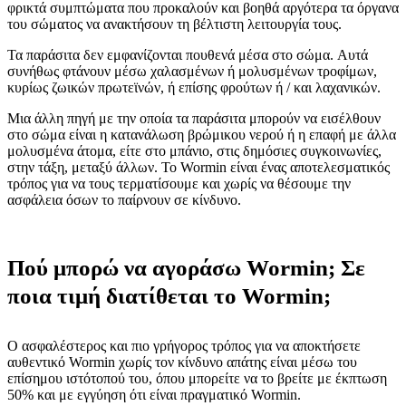
φρικτά συμπτώματα που προκαλούν και βοηθά αργότερα τα όργανα
του σώματος να ανακτήσουν τη βέλτιστη λειτουργία τους.
Τα παράσιτα δεν εμφανίζονται πουθενά μέσα στο σώμα. Αυτά
συνήθως φτάνουν μέσω χαλασμένων ή μολυσμένων τροφίμων,
κυρίως ζωικών πρωτεϊνών, ή επίσης φρούτων ή / και λαχανικών.
Μια άλλη πηγή με την οποία τα παράσιτα μπορούν να εισέλθουν
στο σώμα είναι η κατανάλωση βρώμικου νερού ή η επαφή με άλλα
μολυσμένα άτομα, είτε στο μπάνιο, στις δημόσιες συγκοινωνίες,
στην τάξη, μεταξύ άλλων. Το Wormin είναι ένας αποτελεσματικός
τρόπος για να τους τερματίσουμε και χωρίς να θέσουμε την
ασφάλεια όσων το παίρνουν σε κίνδυνο.
Πού μπορώ να αγοράσω Wormin; Σε
ποια τιμή διατίθεται το Wormin;
Ο ασφαλέστερος και πιο γρήγορος τρόπος για να αποκτήσετε
αυθεντικό Wormin χωρίς τον κίνδυνο απάτης είναι μέσω του
επίσημου ιστότοπού του, όπου μπορείτε να το βρείτε με έκπτωση
50% και με εγγύηση ότι είναι πραγματικό Wormin.