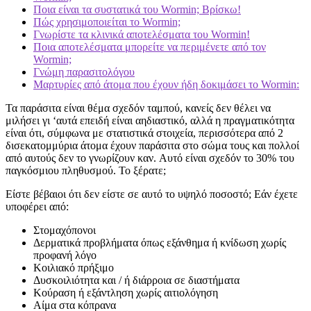
Ποια είναι τα συστατικά του Wormin; Βρίσκω!
Πώς χρησιμοποιείται το Wormin;
Γνωρίστε τα κλινικά αποτελέσματα του Wormin!
Ποια αποτελέσματα μπορείτε να περιμένετε από τον
Wormin;
Γνώμη παρασιτολόγου
Μαρτυρίες από άτομα που έχουν ήδη δοκιμάσει το Wormin:
Τα παράσιτα είναι θέμα σχεδόν ταμπού, κανείς δεν θέλει να
μιλήσει γι ‘αυτά επειδή είναι αηδιαστικό, αλλά η πραγματικότητα
είναι ότι, σύμφωνα με στατιστικά στοιχεία, περισσότερα από 2
δισεκατομμύρια άτομα έχουν παράσιτα στο σώμα τους και πολλοί
από αυτούς δεν το γνωρίζουν καν. Αυτό είναι σχεδόν το 30% του
παγκόσμιου πληθυσμού. Το ξέρατε;
Είστε βέβαιοι ότι δεν είστε σε αυτό το υψηλό ποσοστό; Εάν έχετε
υποφέρει από:
Στομαχόπονοι
Δερματικά προβλήματα όπως εξάνθημα ή κνίδωση χωρίς
προφανή λόγο
Κοιλιακό πρήξιμο
Δυσκοιλιότητα και / ή διάρροια σε διαστήματα
Κούραση ή εξάντληση χωρίς αιτιολόγηση
Αίμα στα κόπρανα