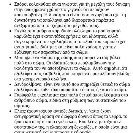
Σπόροι κολοκύθας: είναι γνωστοί για τη μεγάλη τους δύναμη
στην αποξήρανση χάρη στο γεγονός ότι περιέχουν
κουκουρβιτίνη. Η δράση του είναι τόσο ισχυρή που έχει τη
δυνατότητα να απαλλαγεί από διαφορετικά παράσιτα
ανεξάρτητα από το σχήμα ή το μέγεθός τους.
Εκχύλισμα μαύρου καρυδιού: ολόκληρο το μαύρο φυτό
καρυδιάς έχει εκατοντάδες χρήσεις και ιδιότητες, αλλά
συγκεκριμένα το εκχύλισμα από το φλοιό του καρπού έχει
αντισηπτικές ιδιότητες και είναι πολύ χρήσιμο για την
εξάλειψη των παρασίτων από το σώμα.
Moringa: ένα θαύμα της φύσης που μπορεί να συμβάλει
πολύ στο σώμα. Οι ιδιότητές του περιλαμβάνουν την
ικανότητά του να αποτοξινώνει το σώμα. Αυτό σημαίνει ότι
εξαλείφει τους εισβολείς που μπορεί να προκαλέσουν βλάβη
στο γαστρεντερικό σωλήνα.
Δενδρολίβανο: είναι ένα φυτό που επηρεάζει θετικά το σώμα
εξαλείφοντας κάθε τύπο παρασίτου ήπατος ή / και στο αίμα.
Γαρύφαλλο εκχύλισμα: έχει πολύ θετικά αποτελέσματα στο
ανθρώπινο σώμα, ειδικά στη ρύθμιση των συστατικών του
αίματος.
Ελιές: έχουν ισχυρά αντιοξειδωτικά, γι ‘αυτό έχουν
αντιγηραντική δράση σε διάφορα όργανα όπως τα νεφρά, το
ήπαρ και ακόμη και ο εγκέφαλος. Επιπλέον, μεταξύ των
συστατικών της, η ελαιοροπίνη ξεχωρίζει, η οποία είναι μια
αντιμυκητιακή και αντιπαρασιτική ουσία.