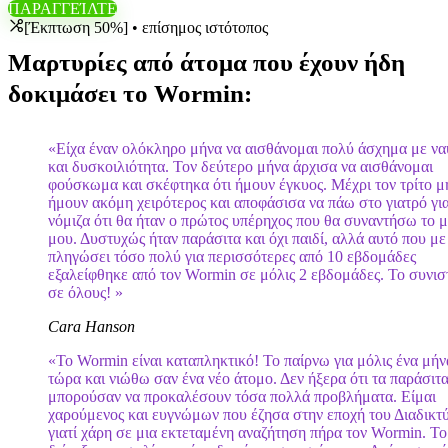
ΠΑΡΑΓΓΕΊΛΤΕ
[Έκπτωση 50%] • επίσημος ιστότοπος
Μαρτυρίες από άτομα που έχουν ήδη
δοκιμάσει το Wormin:
«Είχα έναν ολόκληρο μήνα να αισθάνομαι πολύ άσχημα με να
και δυσκοιλιότητα. Τον δεύτερο μήνα άρχισα να αισθάνομαι
φούσκωμα και σκέφτηκα ότι ήμουν έγκυος. Μέχρι τον τρίτο μ
ήμουν ακόμη χειρότερος και αποφάσισα να πάω στο γιατρό για 
νόμιζα ότι θα ήταν ο πρώτος υπέρηχος που θα συναντήσω το 
μου. Δυστυχώς ήταν παράσιτα και όχι παιδί, αλλά αυτό που με
πληγώσει τόσο πολύ για περισσότερες από 10 εβδομάδες
εξαλείφθηκε από τον Wormin σε μόλις 2 εβδομάδες. Το συνι
σε όλους! »
Cara Hanson
«Το Wormin είναι καταπληκτικό! Το παίρνω για μόλις ένα μήν
τώρα και νιώθω σαν ένα νέο άτομο. Δεν ήξερα ότι τα παράσιτ
μπορούσαν να προκαλέσουν τόσα πολλά προβλήματα. Είμαι
χαρούμενος και ευγνώμων που έζησα στην εποχή του Διαδικτ
γιατί χάρη σε μια εκτεταμένη αναζήτηση πήρα τον Wormin. Το