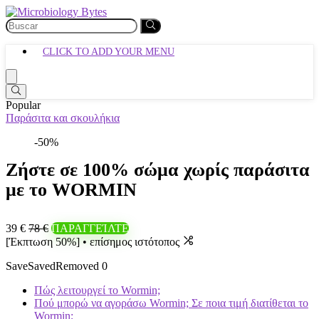
CLICK TO ADD YOUR MENU
Popular
Παράσιτα και σκουλήκια
-50%
Ζήστε σε 100% σώμα χωρίς παράσιτα
με το WORMIN
39 €
78 €
ΠΑΡΑΓΓΕΊΛΤΕ
[Έκπτωση 50%] • επίσημος ιστότοπος
Save
Saved
Removed
0
Πώς λειτουργεί το Wormin;
Πού μπορώ να αγοράσω Wormin; Σε ποια τιμή διατίθεται το
Wormin;