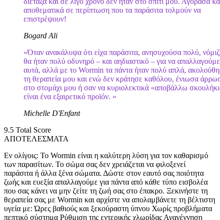
διέταξα και σε λίγο χρόνο δεν ήταν στο σπίτι μου. Αγόρασα κ
αποθεματικά σε περίπτωση που τα παράσιτα τολμούν να
επιστρέψουν!
Bogard Ali
«Όταν ανακάλυψα ότι είχα παράσιτα, ανησυχούσα πολύ, νόμιζ
θα ήταν πολύ οδυνηρό – και αηδιαστικό – για να απαλλαγούμ
αυτά, αλλά με το Wormin τα πάντα ήταν πολύ απλά, ακολούθ
τη θεραπεία μου και ενώ δεν κράτησε καθόλου, ένιωσα άρρω
στο στομάχι μου ή σαν να κυριολεκτικά «αποβάλλω σκουλήκ
είναι ένα εξαιρετικό προϊόν. »
Michelle D'Enfant
9.5
Total Score
ΑΠΟΤΕΛΕΣΜΑΤΑ
Εν ολίγοις: Το Wormin είναι η καλύτερη λύση για τον καθαρισμό
των παρασίτων. Το σώμα σας δεν χρειάζεται να φιλοξενεί
παράσιτα ή άλλα ξένα σώματα. Δώστε στον εαυτό σας ποιότητα
ζωής και ευεξία απαλλαγούμε για πάντα από κάθε τύπο εισβολέα
που σας κάνει να μην ζείτε τη ζωή σας στο έπακρο. Ξεκινήστε τη
θεραπεία σας με Wormin και αρχίστε να απολαμβάνετε τη βέλτιστη
υγεία με: Ώρες βαθιούς και ξεκούραστη ύπνου Χωρίς προβλήματα
πεπτικό σύστημα Ρύθμιση της εντερικής χλωρίδας Αναγέννηση