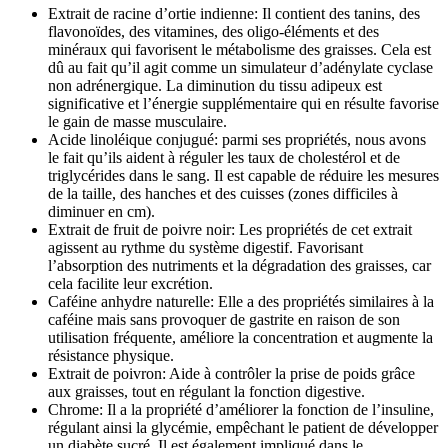
Extrait de racine d’ortie indienne: Il contient des tanins, des
flavonoïdes, des vitamines, des oligo-éléments et des
minéraux qui favorisent le métabolisme des graisses. Cela est
dû au fait qu’il agit comme un simulateur d’adénylate cyclase
non adrénergique. La diminution du tissu adipeux est
significative et l’énergie supplémentaire qui en résulte favorise
le gain de masse musculaire.
Acide linoléique conjugué: parmi ses propriétés, nous avons
le fait qu’ils aident à réguler les taux de cholestérol et de
triglycérides dans le sang. Il est capable de réduire les mesures
de la taille, des hanches et des cuisses (zones difficiles à
diminuer en cm).
Extrait de fruit de poivre noir: Les propriétés de cet extrait
agissent au rythme du système digestif. Favorisant
l’absorption des nutriments et la dégradation des graisses, car
cela facilite leur excrétion.
Caféine anhydre naturelle: Elle a des propriétés similaires à la
caféine mais sans provoquer de gastrite en raison de son
utilisation fréquente, améliore la concentration et augmente la
résistance physique.
Extrait de poivron: Aide à contrôler la prise de poids grâce
aux graisses, tout en régulant la fonction digestive.
Chrome: Il a la propriété d’améliorer la fonction de l’insuline,
régulant ainsi la glycémie, empêchant le patient de développer
un diabète sucré. Il est également impliqué dans le