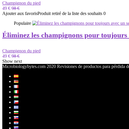
Champignon du pied
49 €
98 €
Ajouter aux favoris
Produit retiré de la liste des souhaits
0
Populaire
Éliminez les champignons pour toujours 
Champignon du pied
49 €
98 €
Show next
Microbiologybytes.com 2020 Revisiones de productos para pérdida de 