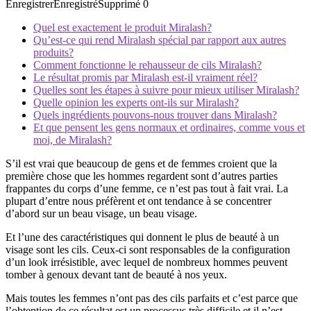
Enregistrer
Enregistré
Supprimé
0
Quel est exactement le produit Miralash?
Qu’est-ce qui rend Miralash spécial par rapport aux autres
produits?
Comment fonctionne le rehausseur de cils Miralash?
Le résultat promis par Miralash est-il vraiment réel?
Quelles sont les étapes à suivre pour mieux utiliser Miralash?
Quelle opinion les experts ont-ils sur Miralash?
Quels ingrédients pouvons-nous trouver dans Miralash?
Et que pensent les gens normaux et ordinaires, comme vous et
moi, de Miralash?
S’il est vrai que beaucoup de gens et de femmes croient que la
première chose que les hommes regardent sont d’autres parties
frappantes du corps d’une femme, ce n’est pas tout à fait vrai. La
plupart d’entre nous préfèrent et ont tendance à se concentrer
d’abord sur un beau visage, un beau visage.
Et l’une des caractéristiques qui donnent le plus de beauté à un
visage sont les cils. Ceux-ci sont responsables de la configuration
d’un look irrésistible, avec lequel de nombreux hommes peuvent
tomber à genoux devant tant de beauté à nos yeux.
Mais toutes les femmes n’ont pas des cils parfaits et c’est parce que
l’obtention de ce résultat est un processus très difficile et il n’est