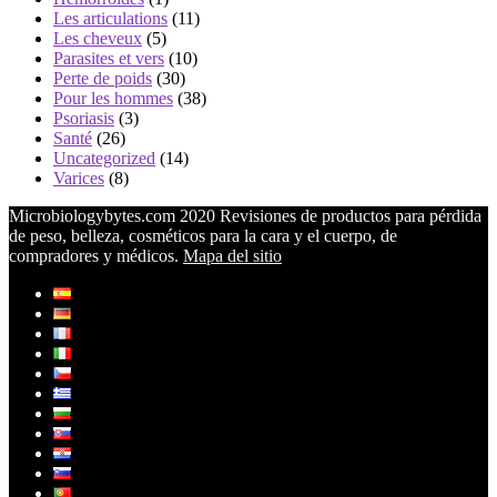
Les articulations
(11)
Les cheveux
(5)
Parasites et vers
(10)
Perte de poids
(30)
Pour les hommes
(38)
Psoriasis
(3)
Santé
(26)
Uncategorized
(14)
Varices
(8)
Microbiologybytes.com 2020 Revisiones de productos para pérdida
de peso, belleza, cosméticos para la cara y el cuerpo, de
compradores y médicos.
Mapa del sitio