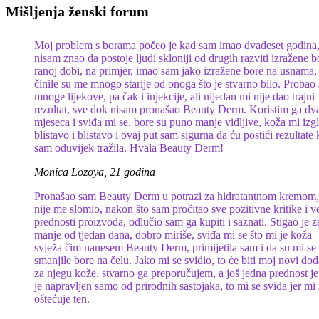
Mišljenja ženski forum
Moj problem s borama počeo je kad sam imao dvadeset godina
nisam znao da postoje ljudi skloniji od drugih razviti izražene b
ranoj dobi, na primjer, imao sam jako izražene bore na usnama,
činile su me mnogo starije od onoga što je stvarno bilo. Probao
mnoge lijekove, pa čak i injekcije, ali nijedan mi nije dao trajni
rezultat, sve dok nisam pronašao Beauty Derm. Koristim ga dv
mjeseca i sviđa mi se, bore su puno manje vidljive, koža mi izg
blistavo i blistavo i ovaj put sam sigurna da ću postići rezultate 
sam oduvijek tražila. Hvala Beauty Derm!
Monica Lozoya, 21 godina
Pronašao sam Beauty Derm u potrazi za hidratantnom kremom, 
nije me slomio, nakon što sam pročitao sve pozitivne kritike i v
prednosti proizvoda, odlučio sam ga kupiti i saznati. Stigao je z
manje od tjedan dana, dobro miriše, sviđa mi se što mi je koža
svježa čim nanesem Beauty Derm, primijetila sam i da su mi se
smanjile bore na čelu. Jako mi se svidio, to će biti moj novi do
za njegu kože, stvarno ga preporučujem, a još jedna prednost je
je napravljen samo od prirodnih sastojaka, to mi se sviđa jer mi
oštećuje ten.