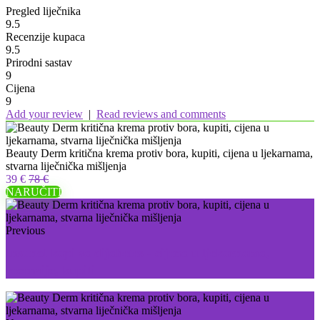
Pregled liječnika
9.5
Recenzije kupaca
9.5
Prirodni sastav
9
Cijena
9
Add your review
|
Read reviews and comments
Beauty Derm kritična krema protiv bora, kupiti, cijena u ljekarnama,
stvarna liječnička mišljenja
39 €
78 €
NARUČITI
Previous
Insunol kapi za dijabetes - cijena u ljekarnama,
recenzije, kupiti