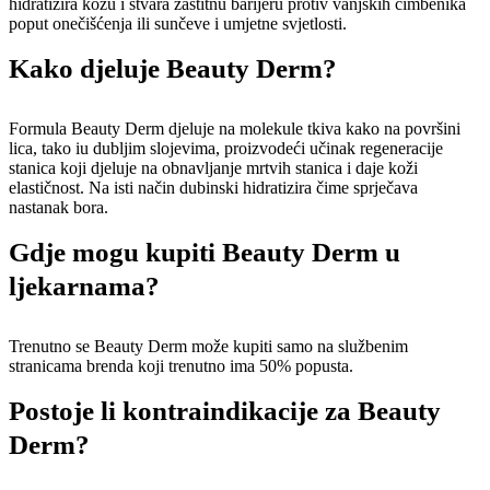
hidratizira kožu i stvara zaštitnu barijeru protiv vanjskih čimbenika
poput onečišćenja ili sunčeve i umjetne svjetlosti.
Kako djeluje Beauty Derm?
Formula Beauty Derm djeluje na molekule tkiva kako na površini
lica, tako iu dubljim slojevima, proizvodeći učinak regeneracije
stanica koji djeluje na obnavljanje mrtvih stanica i daje koži
elastičnost. Na isti način dubinski hidratizira čime sprječava
nastanak bora.
Gdje mogu kupiti Beauty Derm u
ljekarnama?
Trenutno se Beauty Derm može kupiti samo na službenim
stranicama brenda koji trenutno ima 50% popusta.
Postoje li kontraindikacije za Beauty
Derm?