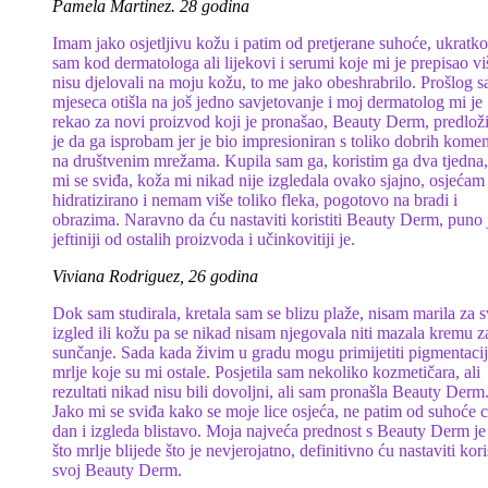
Pamela Martinez. 28 godina
Imam jako osjetljivu kožu i patim od pretjerane suhoće, ukratko,
sam kod dermatologa ali lijekovi i serumi koje mi je prepisao vi
nisu djelovali na moju kožu, to me jako obeshrabrilo. Prošlog 
mjeseca otišla na još jedno savjetovanje i moj dermatolog mi je
rekao za novi proizvod koji je pronašao, Beauty Derm, predlož
je da ga isprobam jer je bio impresioniran s toliko dobrih komen
na društvenim mrežama. Kupila sam ga, koristim ga dva tjedna,
mi se sviđa, koža mi nikad nije izgledala ovako sjajno, osjećam
hidratizirano i nemam više toliko fleka, pogotovo na bradi i
obrazima. Naravno da ću nastaviti koristiti Beauty Derm, puno 
jeftiniji od ostalih proizvoda i učinkovitiji je.
Viviana Rodriguez, 26 godina
Dok sam studirala, kretala sam se blizu plaže, nisam marila za s
izgled ili kožu pa se nikad nisam njegovala niti mazala kremu z
sunčanje. Sada kada živim u gradu mogu primijetiti pigmentaci
mrlje koje su mi ostale. Posjetila sam nekoliko kozmetičara, ali
rezultati nikad nisu bili dovoljni, ali sam pronašla Beauty Derm
Jako mi se sviđa kako se moje lice osjeća, ne patim od suhoće ci
dan i izgleda blistavo. Moja najveća prednost s Beauty Derm je
što mrlje blijede što je nevjerojatno, definitivno ću nastaviti koris
svoj Beauty Derm.