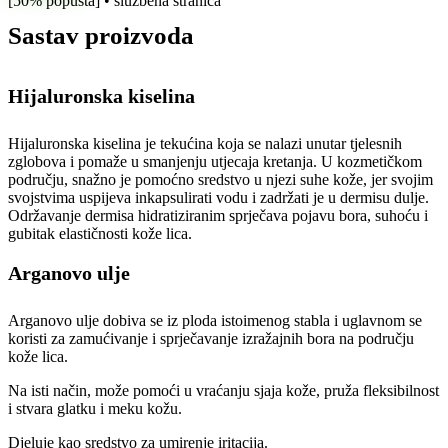
[50% popusta] • službena stranica
Sastav proizvoda
Hijaluronska kiselina
Hijaluronska kiselina je tekućina koja se nalazi unutar tjelesnih
zglobova i pomaže u smanjenju utjecaja kretanja. U kozmetičkom
području, snažno je pomoćno sredstvo u njezi suhe kože, jer svojim
svojstvima uspijeva inkapsulirati vodu i zadržati je u dermisu dulje.
Održavanje dermisa hidratiziranim sprječava pojavu bora, suhoću i
gubitak elastičnosti kože lica.
Arganovo ulje
Arganovo ulje dobiva se iz ploda istoimenog stabla i uglavnom se
koristi za zamućivanje i sprječavanje izražajnih bora na području
kože lica.
Na isti način, može pomoći u vraćanju sjaja kože, pruža fleksibilnost
i stvara glatku i meku kožu.
Djeluje kao sredstvo za umirenje iritacija.