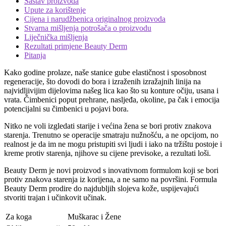
Sastav proizvoda
Upute za korištenje
Cijena i narudžbenica originalnog proizvoda
Stvarna mišljenja potrošača o proizvodu
Liječnička mišljenja
Rezultati primjene Beauty Derm
Pitanja
Kako godine prolaze, naše stanice gube elastičnost i sposobnost
regeneracije, što dovodi do bora i izraženih izražajnih linija na
najvidljivijim dijelovima našeg lica kao što su konture očiju, usana i
vrata. Čimbenici poput prehrane, nasljeđa, okoline, pa čak i emocija
potencijalni su čimbenici u pojavi bora.
Nitko ne voli izgledati starije i većina žena se bori protiv znakova
starenja. Trenutno se operacije smatraju nužnošću, a ne opcijom, no
realnost je da im ne mogu pristupiti svi ljudi i iako na tržištu postoje i
kreme protiv starenja, njihove su cijene previsoke, a rezultati loši.
Beauty Derm je novi proizvod s inovativnom formulom koji se bori
protiv znakova starenja iz korijena, a ne samo na površini. Formula
Beauty Derm prodire do najdubljih slojeva kože, uspijevajući
stvoriti trajan i učinkovit učinak.
Za koga
Muškarac i Žene