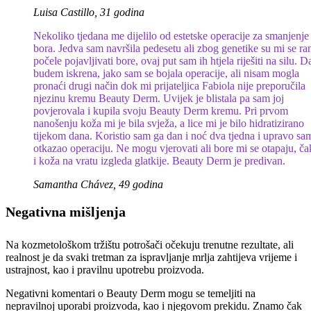
Luisa Castillo, 31 godina
Nekoliko tjedana me dijelilo od estetske operacije za smanjenje
bora. Jedva sam navršila pedesetu ali zbog genetike su mi se ra
počele pojavljivati ​​bore, ovaj put sam ih htjela riješiti na silu. D
budem iskrena, jako sam se bojala operacije, ali nisam mogla
pronaći drugi način dok mi prijateljica Fabiola nije preporučila
njezinu kremu Beauty Derm. Uvijek je blistala pa sam joj
povjerovala i kupila svoju Beauty Derm kremu. Pri prvom
nanošenju koža mi je bila svježa, a lice mi je bilo hidratizirano
tijekom dana. Koristio sam ga dan i noć dva tjedna i upravo sa
otkazao operaciju. Ne mogu vjerovati ali bore mi se otapaju, ča
i koža na vratu izgleda glatkije. Beauty Derm je predivan.
Samantha Chávez, 49 godina
Negativna mišljenja
Na kozmetološkom tržištu potrošači očekuju trenutne rezultate, ali
realnost je da svaki tretman za ispravljanje mrlja zahtijeva vrijeme i
ustrajnost, kao i pravilnu upotrebu proizvoda.
Negativni komentari o Beauty Derm mogu se temeljiti na
nepravilnoj uporabi proizvoda, kao i njegovom prekidu. Znamo čak