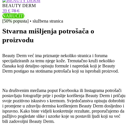
BEAUTY DERM
39 €
78 €
NARUČITI
[50% popusta] • službena stranica
Stvarna mišljenja potrošača o
proizvodu
Beauty Derm već ima priznanje nekoliko stranica i foruma
specijaliziranih za temu njege kože. Trenutačno kruži nekoliko
članaka koji detaljno opisuju formule i napredak koji je Beauty
Derm postigao na stotinama potrošača koji su isprobali proizvod.
Na društvenim mrežama poput Facebooka ili Instagrama potrošači
postavljaju fotografije prije i poslije korištenja Beauty Derm i pričaju
svoje pozitivno iskustvo s kremom. Svjedočanstva opisuju dobrobiti
i promjene u zdravlju dermisa korištenjem Beauty Derm dosljedno i
ispravno. Kako biste vidjeli konkretnije rezultate, preporučujemo da
pažljivo pogledate slike i uzorke koje su postavili ljudi koji su već
bili zadovoljni Beauty Derm.