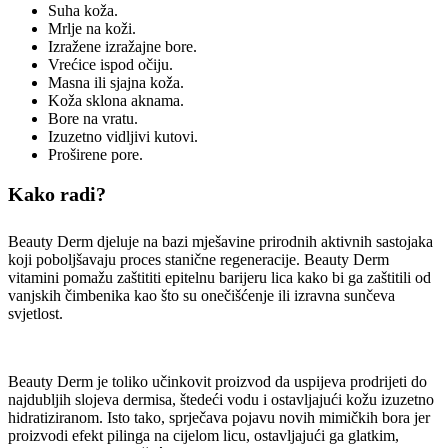
Suha koža.
Mrlje na koži.
Izražene izražajne bore.
Vrećice ispod očiju.
Masna ili sjajna koža.
Koža sklona aknama.
Bore na vratu.
Izuzetno vidljivi kutovi.
Proširene pore.
Kako radi?
Beauty Derm djeluje na bazi mješavine prirodnih aktivnih sastojaka
koji poboljšavaju proces stanične regeneracije. Beauty Derm
vitamini pomažu zaštititi epitelnu barijeru lica kako bi ga zaštitili od
vanjskih čimbenika kao što su onečišćenje ili izravna sunčeva
svjetlost.
Beauty Derm je toliko učinkovit proizvod da uspijeva prodrijeti do
najdubljih slojeva dermisa, štedeći vodu i ostavljajući kožu izuzetno
hidratiziranom. Isto tako, sprječava pojavu novih mimičkih bora jer
proizvodi efekt pilinga na cijelom licu, ostavljajući ga glatkim,