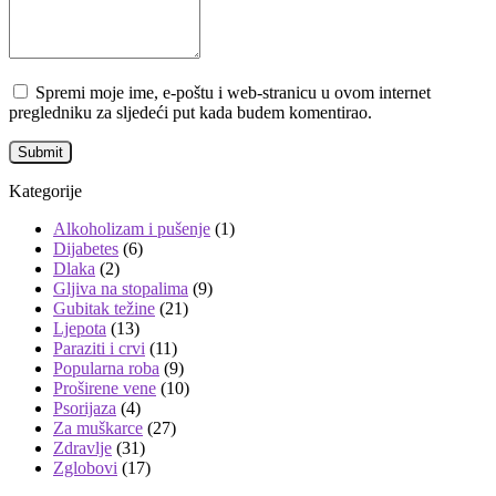
Spremi moje ime, e-poštu i web-stranicu u ovom internet
pregledniku za sljedeći put kada budem komentirao.
Kategorije
Alkoholizam i pušenje
(1)
Dijabetes
(6)
Dlaka
(2)
Gljiva na stopalima
(9)
Gubitak težine
(21)
Ljepota
(13)
Paraziti i crvi
(11)
Popularna roba
(9)
Proširene vene
(10)
Psorijaza
(4)
Za muškarce
(27)
Zdravlje
(31)
Zglobovi
(17)