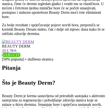
stanica, čime će dermis izgledati glatko i vratiti mu se elastičnost. U
trećem i četvrtom tjednu mimičke bore će se početi smanjivati,
postupno i stalnom upotrebom Beauty Derm moći ćete eliminirati
bore.
Za bolje rezultate i sprječavanje pojave novih bora, preporuča se
koristiti Beauty Dream stalno, čak i dulje od mjesec dana kako bi se
održalo zdravlje dermisa.
BEAUTY DERM
39 €
78 €
NARUČITI
[50% popusta] • službena stranica
Pitanja
Što je Beauty Derm?
Beauty Derm je krema sastavljena od prirodnih sastojaka s aktivnim
sastojcima za regeneraciju i poboljšanje zdravlja stanica koje se
nalaze u tkivu dermisa. Smanjuje bore i sprječava nastanak novih,