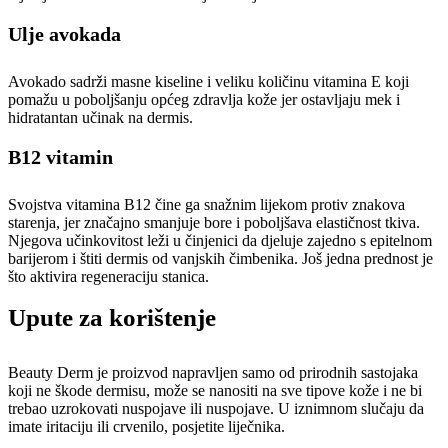
Ulje avokada
Avokado sadrži masne kiseline i veliku količinu vitamina E koji
pomažu u poboljšanju općeg zdravlja kože jer ostavljaju mek i
hidratantan učinak na dermis.
B12 vitamin
Svojstva vitamina B12 čine ga snažnim lijekom protiv znakova
starenja, jer značajno smanjuje bore i poboljšava elastičnost tkiva.
Njegova učinkovitost leži u činjenici da djeluje zajedno s epitelnom
barijerom i štiti dermis od vanjskih čimbenika. Još jedna prednost je
što aktivira regeneraciju stanica.
Upute za korištenje
Beauty Derm je proizvod napravljen samo od prirodnih sastojaka
koji ne škode dermisu, može se nanositi na sve tipove kože i ne bi
trebao uzrokovati nuspojave ili nuspojave. U iznimnom slučaju da
imate iritaciju ili crvenilo, posjetite liječnika.