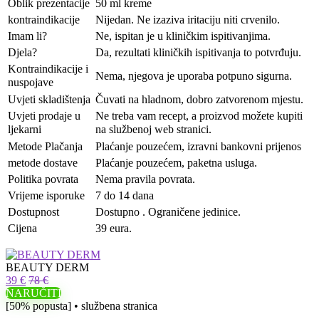
Oblik prezentacije
50 ml kreme
kontraindikacije
Nijedan. Ne izaziva iritaciju niti crvenilo.
Imam li?
Ne, ispitan je u kliničkim ispitivanjima.
Djela?
Da, rezultati kliničkih ispitivanja to potvrđuju.
Kontraindikacije i
Nema, njegova je uporaba potpuno sigurna.
nuspojave
Uvjeti skladištenja
Čuvati na hladnom, dobro zatvorenom mjestu.
Uvjeti prodaje u
Ne treba vam recept, a proizvod možete kupiti
ljekarni
na službenoj web stranici.
Metode Plačanja
Plaćanje pouzećem, izravni bankovni prijenos
metode dostave
Plaćanje pouzećem, paketna usluga.
Politika povrata
Nema pravila povrata.
Vrijeme isporuke
7 do 14 dana
Dostupnost
Dostupno . Ograničene jedinice.
Cijena
39 eura.
BEAUTY DERM
39 €
78 €
NARUČITI
[50% popusta] • službena stranica