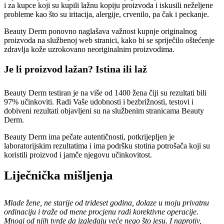
i za kupce koji su kupili lažnu kopiju proizvoda i iskusili neželjene
probleme kao što su iritacija, alergije, crvenilo, pa čak i peckanje.
Beauty Derm ponovno naglašava važnost kupnje originalnog
proizvoda na službenoj web stranici, kako bi se spriječilo oštećenje
zdravlja kože uzrokovano neoriginalnim proizvodima.
Je li proizvod lažan? Istina ili laž
Beauty Derm testiran je na više od 1400 žena čiji su rezultati bili
97% učinkoviti. Radi Vaše udobnosti i bezbrižnosti, testovi i
dobiveni rezultati objavljeni su na službenim stranicama Beauty
Derm.
Beauty Derm ima pečate autentičnosti, potkrijepljen je
laboratorijskim rezultatima i ima podršku stotina potrošača koji su
koristili proizvod i jamče njegovu učinkovitost.
Liječnička mišljenja
Mlade žene, ne starije od trideset godina, dolaze u moju privatnu
ordinaciju i traže od mene procjenu radi korektivne operacije.
Mnogi od njih tvrde da izgledaju veće nego što jesu. I naprotiv,