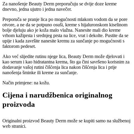
Za nanošenje Beauty Derm preporučuju se dvije doze kreme
dnevno, jedna ujutro i jedna navečer.
Preporuča se pranje lica po mogućnosti mlakom vodom da se pore
otvore, a ne da se potpuno osuši, kreme s hijaluronskom kiselinom
bolje djeluju ako je koža malo vlažna. Nanesite mali dio kreme
vrhom kažiprsta i srednjeg prsta na lice, vrat i dekolte. Pustite da se
upije i kada završite nanesite kremu za sunčanje po mogućnosti s
faktorom pedeset.
Ako već slijedite rutinu njege lica, Beauty Derm može djelovati i
kao serum i kao hidratantna krema, što ga čini savršeno korisnim za
dodavanje vašoj rutini čišćenja lica nakon čišćenja lica i prije
nanošenja šminke ili kreme za sunčanje.
Način primjene: na kožu.
Cijena i narudžbenica originalnog
proizvoda
Originalni proizvod Beauty Derm može se kupiti samo na službenoj
web stranici.