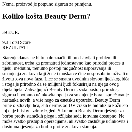
Nema, proizvod je potpuno siguran za primjenu.
Koliko košta Beauty Derm?
39 EUR.
9.3
Total Score
REZULTATI
Starenje danas ne bi trebalo značiti ili predstavljati problem ili
zabrinutost, treba ga promatrati jednostavno kao prirodni proces u
tijelu, međutim, trenutno postoji mogućnost usporavanja ili
smanjenja znakova koji žene i muškarce čine nesposobnim uživati ​​u
životu .ova nova faza. Lice se smatra uvodnim slovom ljudskog bića
i stoga je prirodno da se milijuni ljudi fokusiraju na njegu ovog
dijela tijela. Zahvaljujući Beauty Dermu, sada postoji prirodna,
sigurna i potpuno učinkovita opcija za smanjenje bora i sprječavanje
nastanka novih, a više nego za estetsku upotrebu, Beauty Derm
brine o zdravlju lica, štiti dermis od UV zraka te hidratizira kožu što
joj daje blistav i zdrav izgled. S kremom Beauty Derm rješenje za
borbu protiv staračkih pjega i ožiljaka sada je svima dostupno. Ne
može svatko pristupiti operacijama, ali svatko zaslužuje učinkovita i
dostupna rješenja za borbu protiv znakova starenja.