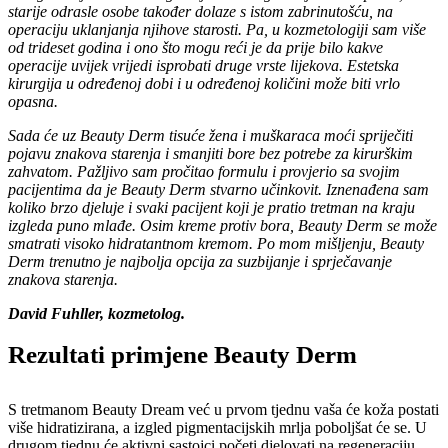
starije odrasle osobe također dolaze s istom zabrinutošću, na
operaciju uklanjanja njihove starosti. Pa, u kozmetologiji sam više
od trideset godina i ono što mogu reći je da prije bilo kakve
operacije uvijek vrijedi isprobati druge vrste lijekova. Estetska
kirurgija u određenoj dobi i u određenoj količini može biti vrlo
opasna.
Sada će uz Beauty Derm tisuće žena i muškaraca moći spriječiti
pojavu znakova starenja i smanjiti bore bez potrebe za kirurškim
zahvatom. Pažljivo sam pročitao formulu i provjerio sa svojim
pacijentima da je Beauty Derm stvarno učinkovit. Iznenađena sam
koliko brzo djeluje i svaki pacijent koji je pratio tretman na kraju
izgleda puno mlađe. Osim kreme protiv bora, Beauty Derm se može
smatrati visoko hidratantnom kremom. Po mom mišljenju, Beauty
Derm trenutno je najbolja opcija za suzbijanje i sprječavanje
znakova starenja.
David Fuhller, kozmetolog.
Rezultati primjene Beauty Derm
S tretmanom Beauty Dream već u prvom tjednu vaša će koža postati
više hidratizirana, a izgled pigmentacijskih mrlja poboljšat će se. U
drugom tjednu će aktivni sastojci početi djelovati na regeneraciju