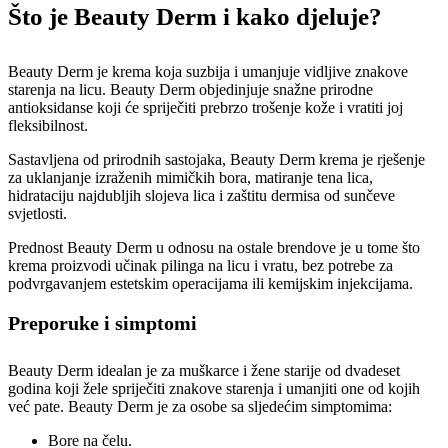
Što je Beauty Derm i kako djeluje?
Beauty Derm je krema koja suzbija i umanjuje vidljive znakove
starenja na licu. Beauty Derm objedinjuje snažne prirodne
antioksidanse koji će spriječiti prebrzo trošenje kože i vratiti joj
fleksibilnost.
Sastavljena od prirodnih sastojaka, Beauty Derm krema je rješenje
za uklanjanje izraženih mimičkih bora, matiranje tena lica,
hidrataciju najdubljih slojeva lica i zaštitu dermisa od sunčeve
svjetlosti.
Prednost Beauty Derm u odnosu na ostale brendove je u tome što
krema proizvodi učinak pilinga na licu i vratu, bez potrebe za
podvrgavanjem estetskim operacijama ili kemijskim injekcijama.
Preporuke i simptomi
Beauty Derm idealan je za muškarce i žene starije od dvadeset
godina koji žele spriječiti znakove starenja i umanjiti one od kojih
već pate. Beauty Derm je za osobe sa sljedećim simptomima:
Bore na čelu.