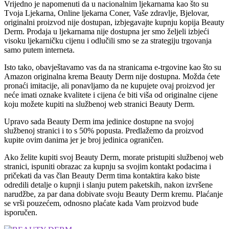
Vrijedno je napomenuti da u nacionalnim ljekarnama kao što su
Tvoja Ljekarna, Online ljekarna Coner, Vaše zdravlje, Bjelovar,
originalni proizvod nije dostupan, izbjegavajte kupnju kopija Beauty
Derm. Prodaja u ljekarnama nije dostupna jer smo željeli izbjeći
visoku ljekarničku cijenu i odlučili smo se za strategiju trgovanja
samo putem interneta.
Isto tako, obavještavamo vas da na stranicama e-trgovine kao što su
Amazon originalna krema Beauty Derm nije dostupna. Možda ćete
pronaći imitacije, ali ponavljamo da ne kupujete ovaj proizvod jer
neće imati oznake kvalitete i cijena će biti viša od originalne cijene
koju možete kupiti na službenoj web stranici Beauty Derm.
Upravo sada Beauty Derm ima jedinice dostupne na svojoj
službenoj stranici i to s 50% popusta. Predlažemo da proizvod
kupite ovim danima jer je broj jedinica ograničen.
Ako želite kupiti svoj Beauty Derm, morate pristupiti službenoj web
stranici, ispuniti obrazac za kupnju sa svojim kontakt podacima i
pričekati da vas član Beauty Derm tima kontaktira kako biste
odredili detalje o kupnji i slanju putem paketskih, nakon izvršene
narudžbe, za par dana dobivate svoju Beauty Derm kremu. Plaćanje
se vrši pouzećem, odnosno plaćate kada Vam proizvod bude
isporučen.