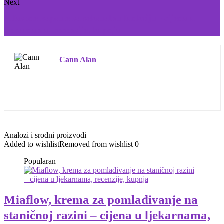
Next
Alfazone kapsule za seksualnu funkciju - cijena u
ljekarnama, recenzije, kupnja
Cann Alan
Analozi i srodni proizvodi
Added to wishlist
Removed from wishlist
0
Popularan
Miaflow, krema za pomlađivanje na
staničnoj razini – cijena u ljekarnama,