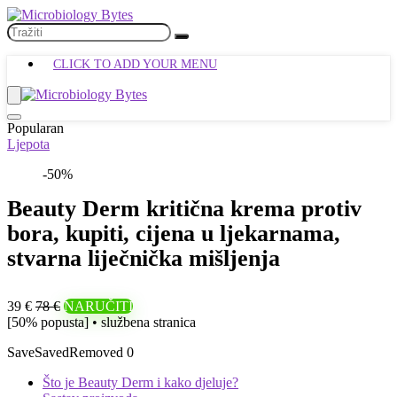
CLICK TO ADD YOUR MENU
Popularan
Ljepota
-50%
Beauty Derm kritična krema protiv
bora, kupiti, cijena u ljekarnama,
stvarna liječnička mišljenja
39 €
78 €
NARUČITI
[50% popusta] • službena stranica
Save
Saved
Removed
0
Što je Beauty Derm i kako djeluje?