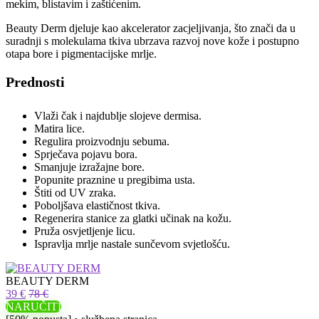
mekim, blistavim i zaštićenim.
Beauty Derm djeluje kao akcelerator zacjeljivanja, što znači da u
suradnji s molekulama tkiva ubrzava razvoj nove kože i postupno
otapa bore i pigmentacijske mrlje.
Prednosti
Vlaži čak i najdublje slojeve dermisa.
Matira lice.
Regulira proizvodnju sebuma.
Sprječava pojavu bora.
Smanjuje izražajne bore.
Popunite praznine u pregibima usta.
Štiti od UV zraka.
Poboljšava elastičnost tkiva.
Regenerira stanice za glatki učinak na kožu.
Pruža osvjetljenje licu.
Ispravlja mrlje nastale sunčevom svjetlošću.
BEAUTY DERM
39 €
78 €
NARUČITI