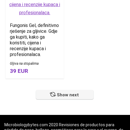
Fungonis Gel, definitivno
rješenje za gljivice. Gdje
ga kupiti, kako ga
koristiti, cijena i
recenzije kupaca i
profesionalaca.
Gljiva na stopalima
39 EUR
Show next
Microbiologybytes.com 2020 Revisiones de productos para
pérdida de peso, belleza, cosméticos para la cara y el cuerpo, de