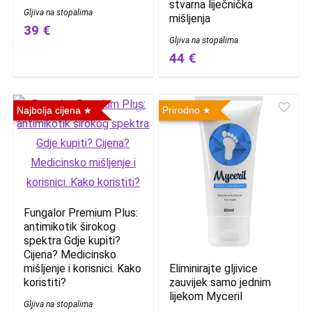
stvarna liječnička
Gljiva na stopalima
mišljenja
39 €
Gljiva na stopalima
44 €
Najbolja cijena
Prirodno
Fungalor Premium Plus:
antimikotik širokog
spektra Gdje kupiti?
Cijena? Medicinsko
Eliminirajte gljivice
mišljenje i korisnici. Kako
zauvijek samo jednim
koristiti?
lijekom Myceril
Gljiva na stopalima