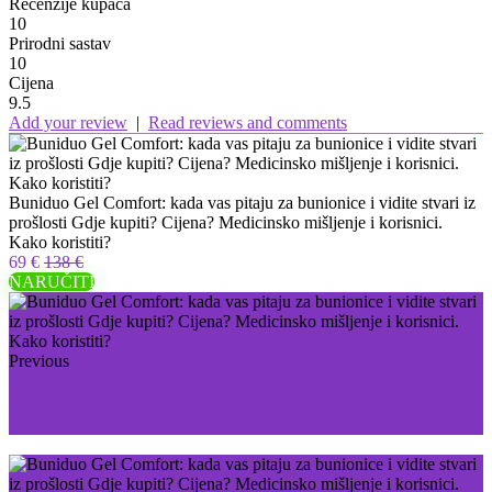
Recenzije kupaca
10
Prirodni sastav
10
Cijena
9.5
Add your review
|
Read reviews and comments
Buniduo Gel Comfort: kada vas pitaju za bunionice i vidite stvari iz
prošlosti Gdje kupiti? Cijena? Medicinsko mišljenje i korisnici.
Kako koristiti?
69 €
138 €
NARUČITI
Previous
Oporavite svoj zdrav vid: koristite naočale Ayur Read
Pro 10 minuta dnevno