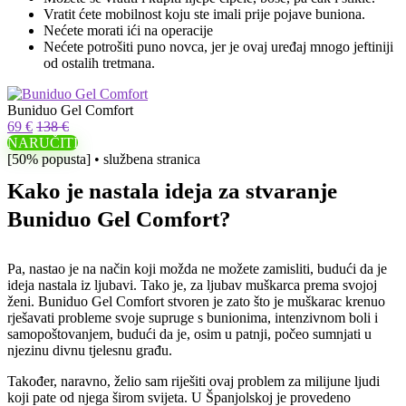
Vratit ćete mobilnost koju ste imali prije pojave buniona.
Nećete morati ići na operacije
Nećete potrošiti puno novca, jer je ovaj uređaj mnogo jeftiniji
od ostalih tretmana.
Buniduo Gel Comfort
69 €
138 €
NARUČITI
[50% popusta] • službena stranica
Kako je nastala ideja za stvaranje
Buniduo Gel Comfort?
Pa, nastao je na način koji možda ne možete zamisliti, budući da je
ideja nastala iz ljubavi. Tako je, za ljubav muškarca prema svojoj
ženi. Buniduo Gel Comfort stvoren je zato što je muškarac krenuo
rješavati probleme svoje supruge s bunionima, intenzivnom boli i
samopoštovanjem, budući da je, osim u patnji, počeo sumnjati u
njezinu divnu tjelesnu građu.
Također, naravno, želio sam riješiti ovaj problem za milijune ljudi
koji pate od njega širom svijeta. U Španjolskoj je provedeno