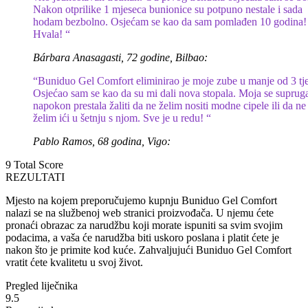
Nakon otprilike 1 mjeseca bunionice su potpuno nestale i sada
hodam bezbolno. Osjećam se kao da sam pomlađen 10 godina!
Hvala! “
Bárbara Anasagasti, 72 godine, Bilbao:
“Buniduo Gel Comfort eliminirao je moje zube u manje od 3 tj
Osjećao sam se kao da su mi dali nova stopala. Moja se suprug
napokon prestala žaliti da ne želim nositi modne cipele ili da ne
želim ići u šetnju s njom. Sve je u redu! “
Pablo Ramos, 68 godina, Vigo:
9
Total Score
REZULTATI
Mjesto na kojem preporučujemo kupnju Buniduo Gel Comfort
nalazi se na službenoj web stranici proizvođača. U njemu ćete
pronaći obrazac za narudžbu koji morate ispuniti sa svim svojim
podacima, a vaša će narudžba biti uskoro poslana i platit ćete je
nakon što je primite kod kuće. Zahvaljujući Buniduo Gel Comfort
vratit ćete kvalitetu u svoj život.
Pregled liječnika
9.5