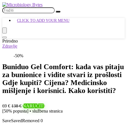
CLICK TO ADD YOUR MENU
Prirodno
Zdravlje
-50%
Buniduo Gel Comfort: kada vas pitaju
za bunionice i vidite stvari iz prošlosti
Gdje kupiti? Cijena? Medicinsko
mišljenje i korisnici. Kako koristiti?
69 €
138 €
NARUČITI
[50% popusta] • službena stranica
Save
Saved
Removed
0