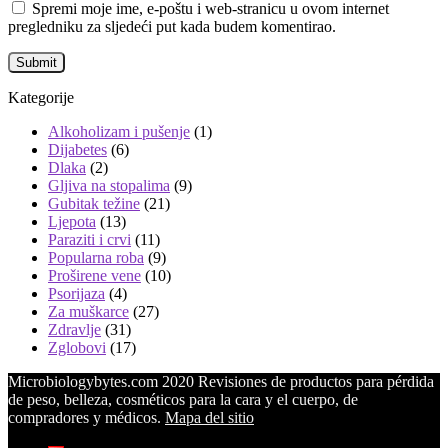
Spremi moje ime, e-poštu i web-stranicu u ovom internet
pregledniku za sljedeći put kada budem komentirao.
Kategorije
Alkoholizam i pušenje
(1)
Dijabetes
(6)
Dlaka
(2)
Gljiva na stopalima
(9)
Gubitak težine
(21)
Ljepota
(13)
Paraziti i crvi
(11)
Popularna roba
(9)
Proširene vene
(10)
Psorijaza
(4)
Za muškarce
(27)
Zdravlje
(31)
Zglobovi
(17)
Microbiologybytes.com 2020 Revisiones de productos para pérdida
de peso, belleza, cosméticos para la cara y el cuerpo, de
compradores y médicos.
Mapa del sitio