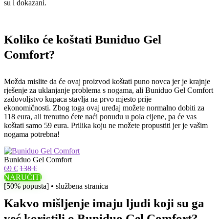
su i dokazani.
Koliko će koštati Buniduo Gel
Comfort?
Možda mislite da će ovaj proizvod koštati puno novca jer je krajnje
rješenje za uklanjanje problema s nogama, ali Buniduo Gel Comfort
zadovoljstvo kupaca stavlja na prvo mjesto prije
ekonomičnosti. Zbog toga ovaj uređaj možete normalno dobiti za
118 eura, ali trenutno ćete naći ponudu u pola cijene, pa će vas
koštati samo 59 eura. Prilika koju ne možete propustiti jer je vašim
nogama potrebna!
Buniduo Gel Comfort
69 €
138 €
NARUČITI
[50% popusta] • službena stranica
Kakvo mišljenje imaju ljudi koji su ga
već koristili o Buniduo Gel Comfort?