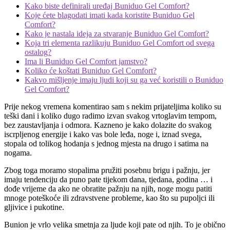
Kako biste definirali uređaj Buniduo Gel Comfort?
Koje ćete blagodati imati kada koristite Buniduo Gel
Comfort?
Kako je nastala ideja za stvaranje Buniduo Gel Comfort?
Koja tri elementa razlikuju Buniduo Gel Comfort od svega
ostalog?
Ima li Buniduo Gel Comfort jamstvo?
Koliko će koštati Buniduo Gel Comfort?
Kakvo mišljenje imaju ljudi koji su ga već koristili o Buniduo
Gel Comfort?
Prije nekog vremena komentirao sam s nekim prijateljima koliko su
teški dani i koliko dugo radimo izvan svakog vrtoglavim tempom,
bez zaustavljanja i odmora. Kazneno je kako dolazite do svakog
iscrpljenog energije i kako vas bole leđa, noge i, iznad svega,
stopala od tolikog hodanja s jednog mjesta na drugo i satima na
nogama.
Zbog toga moramo stopalima pružiti posebnu brigu i pažnju, jer
imaju tendenciju da puno pate tijekom dana, tjedana, godina … i
dođe vrijeme da ako ne obratite pažnju na njih, noge mogu patiti
mnoge poteškoće ili zdravstvene probleme, kao što su pupoljci ili
gljivice i pukotine.
Bunion je vrlo velika smetnja za ljude koji pate od njih. To je obično