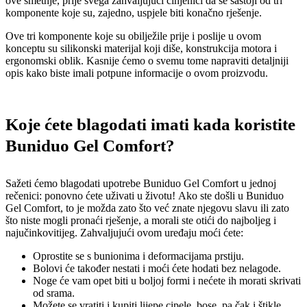
ove smetnje, prije svega zahvaljujući činjenici da se sastoji od tri
komponente koje su, zajedno, uspjele biti konačno rješenje.
Ove tri komponente koje su obilježile prije i poslije u ovom
konceptu su silikonski materijal koji diše, konstrukcija motora i
ergonomski oblik. Kasnije ćemo o svemu tome napraviti detaljniji
opis kako biste imali potpune informacije o ovom proizvodu.
Koje ćete blagodati imati kada koristite
Buniduo Gel Comfort?
Sažeti ćemo blagodati upotrebe Buniduo Gel Comfort u jednoj
rečenici: ponovno ćete uživati ​​u životu! Ako ste došli u Buniduo
Gel Comfort, to je možda zato što već znate njegovu slavu ili zato
što niste mogli pronaći rješenje, a morali ste otići do najboljeg i
najučinkovitijeg. Zahvaljujući ovom uređaju moći ćete:
Oprostite se s bunionima i deformacijama prstiju.
Bolovi će također nestati i moći ćete hodati bez nelagode.
Noge će vam opet biti u boljoj formi i nećete ih morati skrivati
​​od srama.
Možete se vratiti i kupiti lijepe cipele, bose, pa čak i štikle.