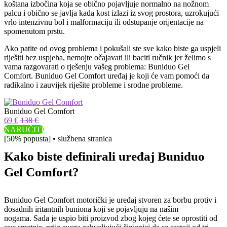
koštana izbočina koja se obično pojavljuje normalno na nožnom
palcu i obično se javlja kada kost izlazi iz svog prostora, uzrokujući
vrlo intenzivnu bol i malformaciju ili odstupanje orijentacije na
spomenutom prstu.
Ako patite od ovog problema i pokušali ste sve kako biste ga uspjeli
riješiti bez uspjeha, nemojte očajavati ili baciti ručnik jer želimo s
vama razgovarati o rješenju vašeg problema: Buniduo Gel
Comfort. Buniduo Gel Comfort uređaj je koji će vam pomoći da
radikalno i zauvijek riješite probleme i srodne probleme.
Buniduo Gel Comfort
69 €
138 €
NARUČITI
[50% popusta] • službena stranica
Kako biste definirali uređaj Buniduo
Gel Comfort?
Buniduo Gel Comfort motorički je uređaj stvoren za borbu protiv i
dosadnih iritantnih buniona koji se pojavljuju na našim
nogama. Sada je uspio biti proizvod zbog kojeg ćete se oprostiti od