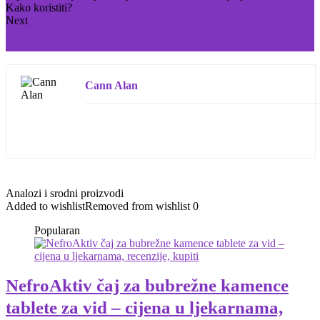
Next
Vaše lice bez bora za mjesec dana s Carattia Cream
Cann Alan
Analozi i srodni proizvodi
Added to wishlist
Removed from wishlist
0
Popularan
NefroAktiv čaj za bubrežne kamence
tablete za vid – cijena u ljekarnama,