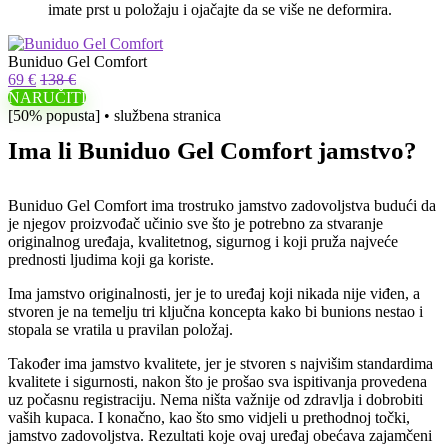
imate prst u položaju i ojačajte da se više ne deformira.
Buniduo Gel Comfort
69 €
138 €
NARUČITI
[50% popusta] • službena stranica
Ima li Buniduo Gel Comfort jamstvo?
Buniduo Gel Comfort ima trostruko jamstvo zadovoljstva budući da
je njegov proizvođač učinio sve što je potrebno za stvaranje
originalnog uređaja, kvalitetnog, sigurnog i koji pruža najveće
prednosti ljudima koji ga koriste.
Ima jamstvo originalnosti, jer je to uređaj koji nikada nije viđen, a
stvoren je na temelju tri ključna koncepta kako bi bunions nestao i
stopala se vratila u pravilan položaj.
Također ima jamstvo kvalitete, jer je stvoren s najvišim standardima
kvalitete i sigurnosti, nakon što je prošao sva ispitivanja provedena
uz počasnu registraciju. Nema ništa važnije od zdravlja i dobrobiti
vaših kupaca. I konačno, kao što smo vidjeli u prethodnoj točki,
jamstvo zadovoljstva. Rezultati koje ovaj uređaj obećava zajamčeni