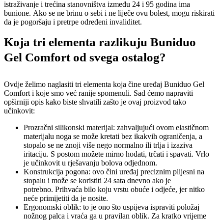
istraživanje i trećina stanovništva između 24 i 95 godina ima
bunione. Ako se ne brinu o sebi i ne liječe ovu bolest, mogu riskirati
da je pogoršaju i pretrpe određeni invaliditet.
Koja tri elementa razlikuju Buniduo
Gel Comfort od svega ostalog?
Ovdje želimo naglasiti tri elementa koja čine uređaj Buniduo Gel
Comfort i koje smo već ranije spomenuli. Sad ćemo napraviti
opširniji opis kako biste shvatili zašto je ovaj proizvod tako
učinkovit:
Prozračni silikonski materijal: zahvaljujući ovom elastičnom
materijalu noga se može kretati bez ikakvih ograničenja, a
stopalo se ne znoji više nego normalno ili trlja i izaziva
iritaciju. S postom možete mirno hodati, trčati i spavati. Vrlo
je učinkovit u rješavanju bolova odjednom.
Konstrukcija pogona: ovo čini uređaj preciznim plijesni na
stopalu i može se koristiti 24 sata dnevno ako je
potrebno. Prihvaća bilo koju vrstu obuće i odjeće, jer nitko
neće primijetiti da je nosite.
Ergonomski oblik: to je ono što uspijeva ispraviti položaj
nožnog palca i vraća ga u pravilan oblik. Za kratko vrijeme