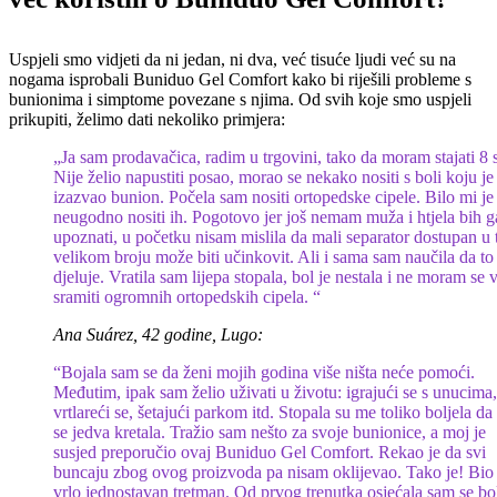
Uspjeli smo vidjeti da ni jedan, ni dva, već tisuće ljudi već su na
nogama isprobali Buniduo Gel Comfort kako bi riješili probleme s
bunionima i simptome povezane s njima. Od svih koje smo uspjeli
prikupiti, želimo dati nekoliko primjera:
„Ja sam prodavačica, radim u trgovini, tako da moram stajati 8 s
Nije želio napustiti posao, morao se nekako nositi s boli koju je
izazvao bunion. Počela sam nositi ortopedske cipele. Bilo mi je
neugodno nositi ih. Pogotovo jer još nemam muža i htjela bih g
upoznati, u početku nisam mislila da mali separator dostupan u 
velikom broju može biti učinkovit. Ali i sama sam naučila da to
djeluje. Vratila sam lijepa stopala, bol je nestala i ne moram se 
sramiti ogromnih ortopedskih cipela. “
Ana Suárez, 42 godine, Lugo:
“Bojala sam se da ženi mojih godina više ništa neće pomoći.
Međutim, ipak sam želio uživati ​​u životu: igrajući se s unucima,
vrtlareći se, šetajući parkom itd. Stopala su me toliko boljela d
se jedva kretala. Tražio sam nešto za svoje bunionice, a moj je
susjed preporučio ovaj Buniduo Gel Comfort. Rekao je da svi
buncaju zbog ovog proizvoda pa nisam oklijevao. Tako je! Bio 
vrlo jednostavan tretman. Od prvog trenutka osjećala sam se bol