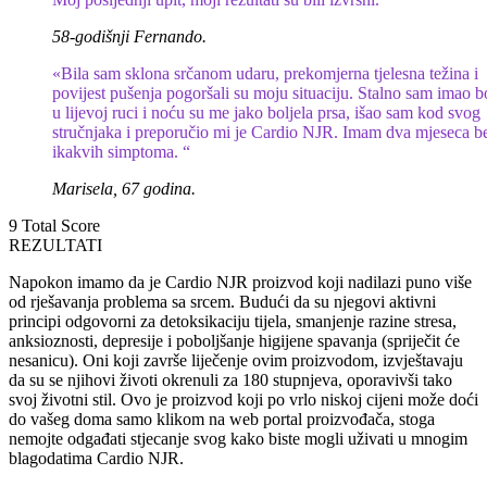
58-godišnji Fernando.
«Bila sam sklona srčanom udaru, prekomjerna tjelesna težina i
povijest pušenja pogoršali su moju situaciju. Stalno sam imao 
u lijevoj ruci i noću su me jako boljela prsa, išao sam kod svog
stručnjaka i preporučio mi je Cardio NJR. Imam dva mjeseca b
ikakvih simptoma. “
Marisela, 67 godina.
9
Total Score
REZULTATI
Napokon imamo da je Cardio NJR proizvod koji nadilazi puno više
od rješavanja problema sa srcem. Budući da su njegovi aktivni
principi odgovorni za detoksikaciju tijela, smanjenje razine stresa,
anksioznosti, depresije i poboljšanje higijene spavanja (spriječit će
nesanicu). Oni koji završe liječenje ovim proizvodom, izvještavaju
da su se njihovi životi okrenuli za 180 stupnjeva, oporavivši tako
svoj životni stil. Ovo je proizvod koji po vrlo niskoj cijeni može doći
do vašeg doma samo klikom na web portal proizvođača, stoga
nemojte odgađati stjecanje svog kako biste mogli uživati ​​u mnogim
blagodatima Cardio NJR.