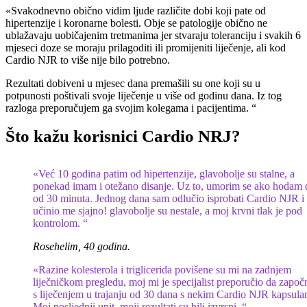
«Svakodnevno obično vidim ljude različite dobi koji pate od
hipertenzije i koronarne bolesti. Obje se patologije obično ne
ublažavaju uobičajenim tretmanima jer stvaraju toleranciju i svakih 6
mjeseci doze se moraju prilagoditi ili promijeniti liječenje, ali kod
Cardio NJR to više nije bilo potrebno.
Rezultati dobiveni u mjesec dana premašili su one koji su u
potpunosti poštivali svoje liječenje u više od godinu dana. Iz tog
razloga preporučujem ga svojim kolegama i pacijentima. “
Što kažu korisnici Cardio NRJ?
«Već 10 godina patim od hipertenzije, glavobolje su stalne, a
ponekad imam i otežano disanje. Uz to, umorim se ako hodam 
od 30 minuta. Jednog dana sam odlučio isprobati Cardio NJR i
učinio me sjajno! glavobolje su nestale, a moj krvni tlak je pod
kontrolom. “
Rosehelim, 40 godina.
«Razine kolesterola i triglicerida povišene su mi na zadnjem
liječničkom pregledu, moj mi je specijalist preporučio da zapo
s liječenjem u trajanju od 30 dana s nekim Cardio NJR kapsula
Moj posljednji upit, moji rezultati su bili izvrsni. “