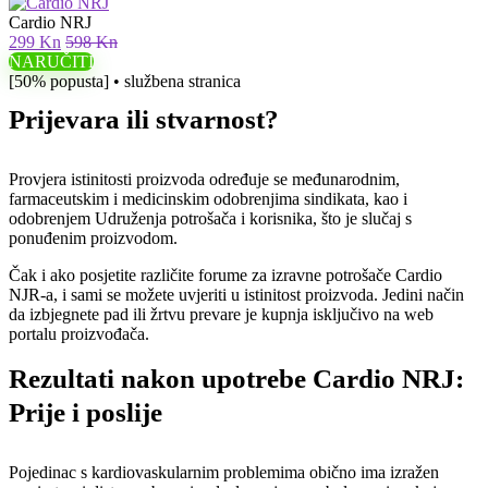
Cardio NRJ
299 Kn
598 Kn
NARUČITI
[50% popusta] • službena stranica
Prijevara ili stvarnost?
Provjera istinitosti proizvoda određuje se međunarodnim,
farmaceutskim i medicinskim odobrenjima sindikata, kao i
odobrenjem Udruženja potrošača i korisnika, što je slučaj s
ponuđenim proizvodom.
Čak i ako posjetite različite forume za izravne potrošače Cardio
NJR-a, i sami se možete uvjeriti u istinitost proizvoda. Jedini način
da izbjegnete pad ili žrtvu prevare je kupnja isključivo na web
portalu proizvođača.
Rezultati nakon upotrebe Cardio NRJ:
Prije i poslije
Pojedinac s kardiovaskularnim problemima obično ima izražen