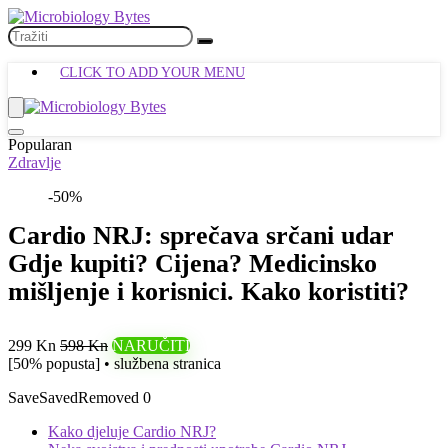
CLICK TO ADD YOUR MENU
Popularan
Zdravlje
-50%
Cardio NRJ: sprečava srčani udar
Gdje kupiti? Cijena? Medicinsko
mišljenje i korisnici. Kako koristiti?
299 Kn
598 Kn
NARUČITI
[50% popusta] • službena stranica
Save
Saved
Removed
0
Kako djeluje Cardio NRJ?