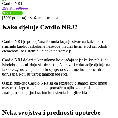
Cardio NRJ
299 Kn
598 Kn
NARUČITI
[50% popusta] • službena stranica
Kako djeluje Cardio NRJ?
Cardio NRJ je poboljšana formula koja je stvorena kako bi se
smanjile kardiovaskularne nezgode, napravljena je od prirodnih
elemenata, bez štetnih učinaka na zdravlje.
Cardio NRJ dolazi u kapsulama koje jačaju stijenke krvnih žila i
istodobno pomlađuju stanice istih; Na razini cirkulacije djeluje na
faktore zgrušavanja kako bi spriječio stvaranje trombotičnih
ugrušaka, koji su uzrok tamponade srca.
Ostale funkcije Cardio NRJ su da razgrađuje stanice koje imaju
masne naslage u tijelu, kao i pomaže u njihovoj detoksikaciji,
značajno smanjujući razinu kolesterola i triglicerida.
Neka svojstva i prednosti upotrebe