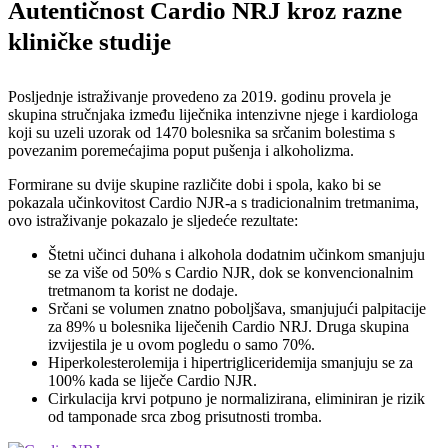
Autentičnost Cardio NRJ kroz razne
kliničke studije
Posljednje istraživanje provedeno za 2019. godinu provela je
skupina stručnjaka između liječnika intenzivne njege i kardiologa
koji su uzeli uzorak od 1470 bolesnika sa srčanim bolestima s
povezanim poremećajima poput pušenja i alkoholizma.
Formirane su dvije skupine različite dobi i spola, kako bi se
pokazala učinkovitost Cardio NJR-a s tradicionalnim tretmanima,
ovo istraživanje pokazalo je sljedeće rezultate:
Štetni učinci duhana i alkohola dodatnim učinkom smanjuju
se za više od 50% s Cardio NJR, dok se konvencionalnim
tretmanom ta korist ne dodaje.
Srčani se volumen znatno poboljšava, smanjujući palpitacije
za 89% u bolesnika liječenih Cardio NRJ. Druga skupina
izvijestila je u ovom pogledu o samo 70%.
Hiperkolesterolemija i hipertrigliceridemija smanjuju se za
100% kada se liječe Cardio NJR.
Cirkulacija krvi potpuno je normalizirana, eliminiran je rizik
od tamponade srca zbog prisutnosti tromba.