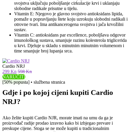
svojstva uključuju poboljšanje cirkulacije krvi i uklanjaju
slobodne radikale prisutne u tijelu.
Vitamin E: Njegovo je glavno svojstvo antioksidans lipida,
pomaže u popravljanju štete koju uzrokuju slobodni radikali i
otrovne tvari. Ima antikancerogena svojstva i jača krvožilni
sustav.
Vitamin C: antioksidans par excellence, poboljšava odgovor
imunološkog sustava, smanjuje razinu kolesterola triglicerida
u krvi. Djeluje u skladu s minutnim minutnim volumenom i
time smanjuje broj lupanja srca.
Cardio NRJ
299 Kn
598 Kn
NARUČITI
[50% popusta] • službena stranica
Gdje i po kojoj cijeni kupiti Cardio
NRJ?
Ako želite kupiti Cardio NJR, morate imati na umu da ga je
proizvođač radije prodao izravno kako bi izbjegao prevare i
preskupe cijene. Stoga se ne može kupiti u tradicionalnim