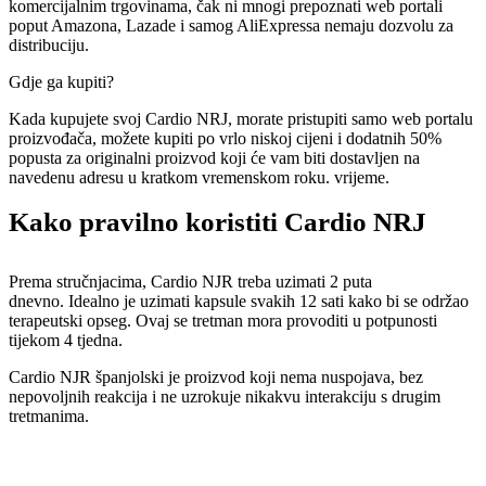
komercijalnim trgovinama, čak ni mnogi prepoznati web portali
poput Amazona, Lazade i samog AliExpressa nemaju dozvolu za
distribuciju.
Gdje ga kupiti?
Kada kupujete svoj Cardio NRJ, morate pristupiti samo web portalu
proizvođača, možete kupiti po vrlo niskoj cijeni i dodatnih 50%
popusta za originalni proizvod koji će vam biti dostavljen na
navedenu adresu u kratkom vremenskom roku. vrijeme.
Kako pravilno koristiti Cardio NRJ
Prema stručnjacima, Cardio NJR treba uzimati 2 puta
dnevno. Idealno je uzimati kapsule svakih 12 sati kako bi se održao
terapeutski opseg. Ovaj se tretman mora provoditi u potpunosti
tijekom 4 tjedna.
Cardio NJR španjolski je proizvod koji nema nuspojava, bez
nepovoljnih reakcija i ne uzrokuje nikakvu interakciju s drugim
tretmanima.