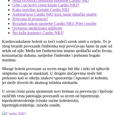
Neka svojstva i prednosti upotrebe Cardio NRJ
Gdje i po kojoj cijeni kupiti Cardio NRJ?
Kako pravilno koristiti Cardio NRJ
Autentičnost Cardio NRJ kroz razne kliničke studije
Prijevara ili stvarnost?
Rezultati nakon upotrebe Cardio NRJ: Prije i poslije
Ovjereno medicinsko mišljenje
Što kažu korisnici Cardio NRJ?
Kardiovaskularne bolesti su treći vodeći uzrok smrti u svijetu. To je
zbog brojnih povezanih čimbenika koji povećavaju šanse da pate od
nekih od njih; Među tim čimbenicima imamo sjedilački način života,
konzumaciju duhana, nasljedne čimbenike i prehranu bogatu
mastima.
Mnoge bolesti povezane sa srcem mogu biti tihe i neki od njihovih
simptoma mogu se maskirati. U drugim slučajevima može biti
prekasno kad se otkriju znakovi upozorenja i ispostavi se kobnim,
jer može dovesti do akutnog infarkta miokarda.
U ovom ćemo postu spomenuti novi tretman za prevenciju i liječenje
različitih vrsta patologija povezanih sa srcem od hipertenzije,
hiperkolesterolemije (visoke razine kolesterola),
hipertrigliceridemije, između ostalih.