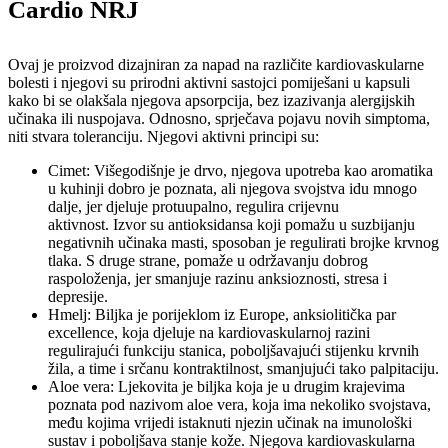
Cardio NRJ
Ovaj je proizvod dizajniran za napad na različite kardiovaskularne
bolesti i njegovi su prirodni aktivni sastojci pomiješani u kapsuli
kako bi se olakšala njegova apsorpcija, bez izazivanja alergijskih
učinaka ili nuspojava. Odnosno, sprječava pojavu novih simptoma,
niti stvara toleranciju. Njegovi aktivni principi su:
Cimet: Višegodišnje je drvo, njegova upotreba kao aromatika
u kuhinji dobro je poznata, ali njegova svojstva idu mnogo
dalje, jer djeluje protuupalno, regulira crijevnu
aktivnost. Izvor su antioksidansa koji pomažu u suzbijanju
negativnih učinaka masti, sposoban je regulirati brojke krvnog
tlaka. S druge strane, pomaže u održavanju dobrog
raspoloženja, jer smanjuje razinu anksioznosti, stresa i
depresije.
Hmelj: Biljka je porijeklom iz Europe, anksiolitička par
excellence, koja djeluje na kardiovaskularnoj razini
regulirajući funkciju stanica, poboljšavajući stijenku krvnih
žila, a time i srčanu kontraktilnost, smanjujući tako palpitaciju.
Aloe vera: Ljekovita je biljka koja je u drugim krajevima
poznata pod nazivom aloe vera, koja ima nekoliko svojstava,
među kojima vrijedi istaknuti njezin učinak na imunološki
sustav i poboljšava stanje kože. Njegova kardiovaskularna