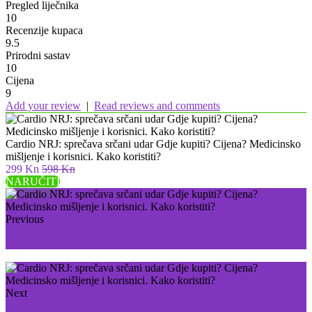
Pregled liječnika
10
Recenzije kupaca
9.5
Prirodni sastav
10
Cijena
9
Add your review
|
Read reviews and comments
Cardio NRJ: sprečava srčani udar Gdje kupiti? Cijena? Medicinsko
mišljenje i korisnici. Kako koristiti?
299 Kn
598 Kn
NARUČITI
Previous
Imosteon: brzo ublažavanje bolova u zglobovima
Next