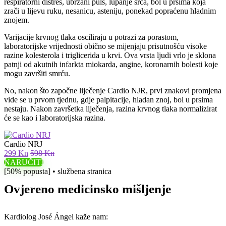
respiratorni distres, ubrzani puls, lupanje srca, bol u prsima koja
zrači u lijevu ruku, nesanicu, asteniju, ponekad popraćenu hladnim
znojem.
Varijacije krvnog tlaka osciliraju u potrazi za porastom,
laboratorijske vrijednosti obično se mijenjaju prisutnošću visoke
razine kolesterola i triglicerida u krvi. Ova vrsta ljudi vrlo je sklona
patnji od akutnih infarkta miokarda, angine, koronarnih bolesti koje
mogu završiti smrću.
No, nakon što započne liječenje Cardio NJR, prvi znakovi promjena
vide se u prvom tjednu, gdje palpitacije, hladan znoj, bol u prsima
nestaju. Nakon završetka liječenja, razina krvnog tlaka normalizirat
će se kao i laboratorijska razina.
Cardio NRJ
299 Kn
598 Kn
NARUČITI
[50% popusta] • službena stranica
Ovjereno medicinsko mišljenje
Kardiolog José Ángel kaže nam: