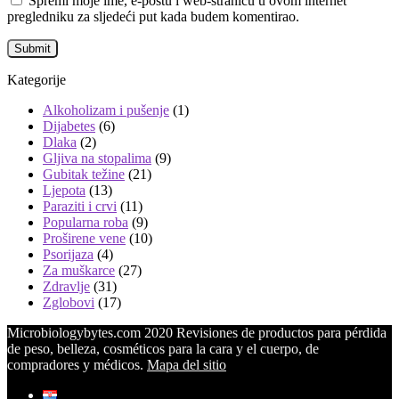
Spremi moje ime, e-poštu i web-stranicu u ovom internet
pregledniku za sljedeći put kada budem komentirao.
Kategorije
Alkoholizam i pušenje
(1)
Dijabetes
(6)
Dlaka
(2)
Gljiva na stopalima
(9)
Gubitak težine
(21)
Ljepota
(13)
Paraziti i crvi
(11)
Popularna roba
(9)
Proširene vene
(10)
Psorijaza
(4)
Za muškarce
(27)
Zdravlje
(31)
Zglobovi
(17)
Microbiologybytes.com 2020 Revisiones de productos para pérdida
de peso, belleza, cosméticos para la cara y el cuerpo, de
compradores y médicos.
Mapa del sitio