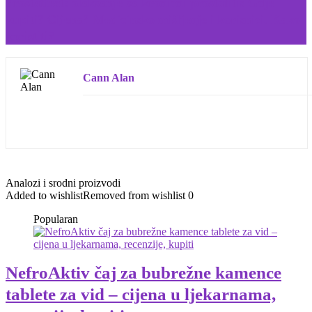
Prostaffect: olakšanje za kronični prostatitis Gdje
kupiti? Cijena? Medicinsko mišljenje i korisnici. Kako
koristiti?
Cann Alan
Analozi i srodni proizvodi
Added to wishlist
Removed from wishlist
0
Popularan
NefroAktiv čaj za bubrežne kamence
tablete za vid – cijena u ljekarnama,