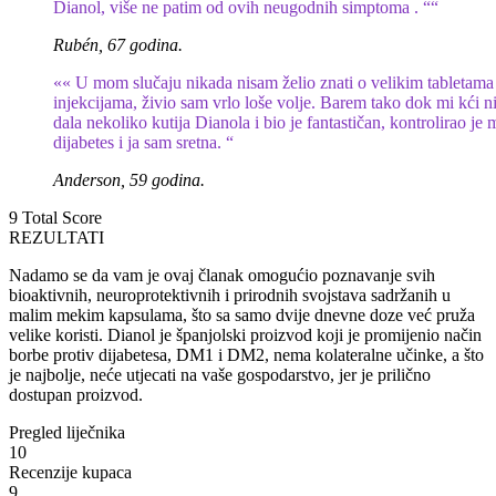
Dianol, više ne patim od ovih neugodnih simptoma . ““
Rubén, 67 godina.
«« U mom slučaju nikada nisam želio znati o velikim tabletama 
injekcijama, živio sam vrlo loše volje. Barem tako dok mi kći ni
dala nekoliko kutija Dianola i bio je fantastičan, kontrolirao je 
dijabetes i ja sam sretna. “
Anderson, 59 godina.
9
Total Score
REZULTATI
Nadamo se da vam je ovaj članak omogućio poznavanje svih
bioaktivnih, neuroprotektivnih i prirodnih svojstava sadržanih u
malim mekim kapsulama, što sa samo dvije dnevne doze već pruža
velike koristi. Dianol je španjolski proizvod koji je promijenio način
borbe protiv dijabetesa, DM1 i DM2, nema kolateralne učinke, a što
je najbolje, neće utjecati na vaše gospodarstvo, jer je prilično
dostupan proizvod.
Pregled liječnika
10
Recenzije kupaca
9