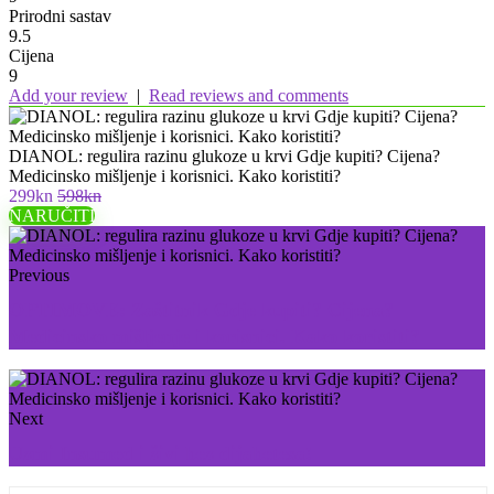
Prirodni sastav
9.5
Cijena
9
Add your review
|
Read reviews and comments
DIANOL: regulira razinu glukoze u krvi Gdje kupiti? Cijena?
Medicinsko mišljenje i korisnici. Kako koristiti?
299kn
598kn
NARUČITI
Previous
OPTIMOVE: Zaštitnik Gdje kupiti? Cijena?
Medicinsko mišljenje i korisnici. Kako koristiti?
Next
Uzmi Insumed i živi bez dijabetesa!