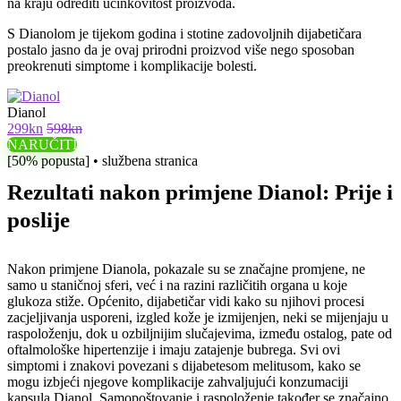
na kraju odrediti učinkovitost proizvoda.
S Dianolom je tijekom godina i stotine zadovoljnih dijabetičara
postalo jasno da je ovaj prirodni proizvod više nego sposoban
preokrenuti simptome i komplikacije bolesti.
Dianol
299kn
598kn
NARUČITI
[50% popusta] • službena stranica
Rezultati nakon primjene Dianol: Prije i
poslije
Nakon primjene Dianola, pokazale su se značajne promjene, ne
samo u staničnoj sferi, već i na razini različitih organa u koje
glukoza stiže. Općenito, dijabetičar vidi kako su njihovi procesi
zacjeljivanja usporeni, izgled kože je izmijenjen, neki se mijenjaju u
raspoloženju, dok u ozbiljnijim slučajevima, između ostalog, pate od
oftalmološke hipertenzije i imaju zatajenje bubrega. Svi ovi
simptomi i znakovi povezani s dijabetesom melitusom, kako se
mogu izbjeći njegove komplikacije zahvaljujući konzumaciji
kapsula Dianol. Samopoštovanje i raspoloženje također se značajno