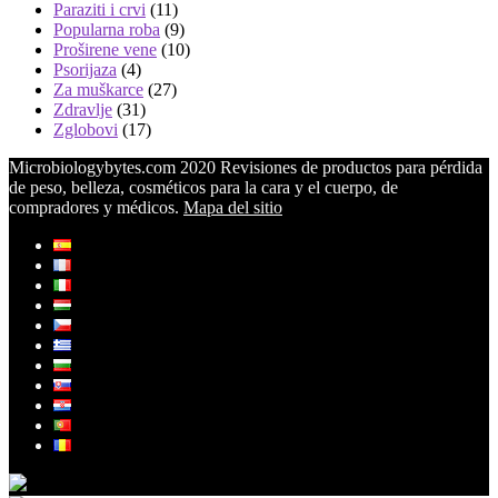
Paraziti i crvi
(11)
Popularna roba
(9)
Proširene vene
(10)
Psorijaza
(4)
Za muškarce
(27)
Zdravlje
(31)
Zglobovi
(17)
Microbiologybytes.com 2020 Revisiones de productos para pérdida
de peso, belleza, cosméticos para la cara y el cuerpo, de
compradores y médicos.
Mapa del sitio