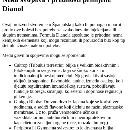
Dianol
Ovaj proizvod stvoren je u Španjolskoj kako bi pomogao u borbi
protiv ove bolesti bez potrebe za svakodnevnim injekcijama ili
skupim tretmanima. Formula Dianola apsolutno je prirodna: nema
kemijskih elemenata koji mogu rezultirati ili prouzročiti bilo koji tip
štetnih učinaka nakon upotrebe.
Među glavnim spojevima mogu se spomenuti:
Caltrop (Tribulus terrestris): biljka s velikim bioaktivnim i
fotokemijskim svojstvima, koja se široko koristi u
tradicionalnoj kineskoj medicini. Njegovi aktivni sastojci
uključuju saponine, flavonoide, tanine, između ostalog; koji
djeluju reguliranjem imunološkog sustava, poboljšavaju
funkcije bubrega, smanjuju kolesterol i doprinose regulaciji
glikemije.
Ginkgo Biloba: Drevno drvo iz Japana koje se koristi već
godinama, a sadrži flavone koji djeluju na razini plazmatske
membrane. Uz to, pruža venotonične učinke s
vazodilatatornim, antidiuretičkim i neuroprotektivnim
kapacitetom za ciljne organe (srce, mozak i bubreg).
Periploca ili Gymnema sylvestre: to je drvenasta biljka