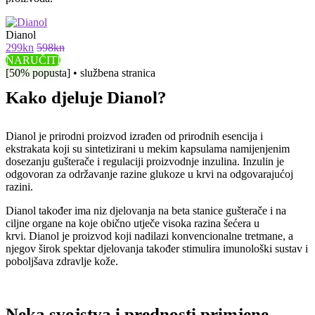
Dianol
299kn
598kn
NARUČITI
[50% popusta] • službena stranica
Kako djeluje Dianol?
Dianol je prirodni proizvod izrađen od prirodnih esencija i
ekstrakata koji su sintetizirani u mekim kapsulama namijenjenim
dosezanju gušterače i regulaciji proizvodnje inzulina. Inzulin je
odgovoran za održavanje razine glukoze u krvi na odgovarajućoj
razini.
Dianol također ima niz djelovanja na beta stanice gušterače i na
ciljne organe na koje obično utječe visoka razina šećera u
krvi. Dianol je proizvod koji nadilazi konvencionalne tretmane, a
njegov širok spektar djelovanja također stimulira imunološki sustav i
poboljšava zdravlje kože.
Neka svojstva i prednosti primjene