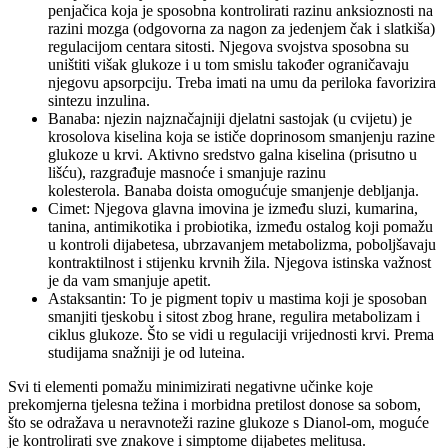
penjačica koja je sposobna kontrolirati razinu anksioznosti na
razini mozga (odgovorna za nagon za jedenjem čak i slatkiša)
regulacijom centara sitosti. Njegova svojstva sposobna su
uništiti višak glukoze i u tom smislu također ograničavaju
njegovu apsorpciju. Treba imati na umu da periloka favorizira
sintezu inzulina.
Banaba: njezin najznačajniji djelatni sastojak (u cvijetu) je
krosolova kiselina koja se ističe doprinosom smanjenju razine
glukoze u krvi. Aktivno sredstvo galna kiselina (prisutno u
lišću), razgrađuje masnoće i smanjuje razinu
kolesterola. Banaba doista omogućuje smanjenje debljanja.
Cimet: Njegova glavna imovina je između sluzi, kumarina,
tanina, antimikotika i probiotika, između ostalog koji pomažu
u kontroli dijabetesa, ubrzavanjem metabolizma, poboljšavaju
kontraktilnost i stijenku krvnih žila. Njegova istinska važnost
je da vam smanjuje apetit.
Astaksantin: To je pigment topiv u mastima koji je sposoban
smanjiti tjeskobu i sitost zbog hrane, regulira metabolizam i
ciklus glukoze. Što se vidi u regulaciji vrijednosti krvi. Prema
studijama snažniji je od luteina.
Svi ti elementi pomažu minimizirati negativne učinke koje
prekomjerna tjelesna težina i morbidna pretilost donose sa sobom,
što se odražava u neravnoteži razine glukoze s Dianol-om, moguće
je kontrolirati sve znakove i simptome dijabetes melitusa.