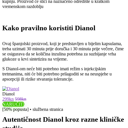
kupnju. Proizvod će stići na naznačeno odredište u kratkom
vremenskom razdoblju
Kako pravilno koristiti Dianol
Ovaj španjolski proizvod, koji je predstavljen u bijelim kapsulama,
treba uzimati 30 minuta prije doručka i 30 minuta prije večere, čime
se osigurava da se količina inzulina potrebna za suzbijanje vrha
glukoze u krvi sintetizira na vrijeme.
S Dianol-om neće biti potrebno imati režim s injekcijskim
tretmanima, niti će biti potrebno prilagoditi se na neuspjehe u
apsorpciji ili rizike stvaranja tolerancije.
Dianol
299kn
598kn
NARUČITI
[50% popusta] • službena stranica
Autentičnost Dianol kroz razne kliničke