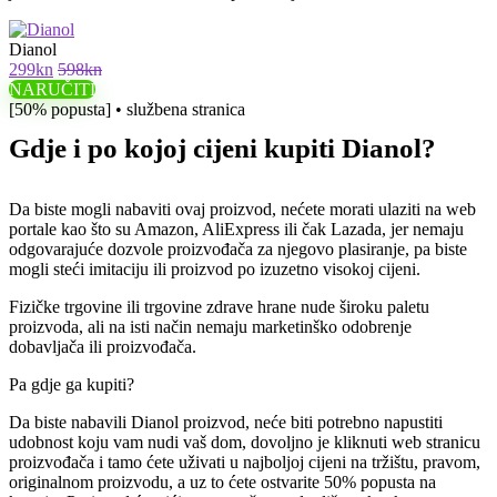
Dianol
299kn
598kn
NARUČITI
[50% popusta] • službena stranica
Gdje i po kojoj cijeni kupiti Dianol?
Da biste mogli nabaviti ovaj proizvod, nećete morati ulaziti na web
portale kao što su Amazon, AliExpress ili čak Lazada, jer nemaju
odgovarajuće dozvole proizvođača za njegovo plasiranje, pa biste
mogli steći imitaciju ili proizvod po izuzetno visokoj cijeni.
Fizičke trgovine ili trgovine zdrave hrane nude široku paletu
proizvoda, ali na isti način nemaju marketinško odobrenje
dobavljača ili proizvođača.
Pa gdje ga kupiti?
Da biste nabavili Dianol proizvod, neće biti potrebno napustiti
udobnost koju vam nudi vaš dom, dovoljno je kliknuti web stranicu
proizvođača i tamo ćete uživati ​​u najboljoj cijeni na tržištu, pravom,
originalnom proizvodu, a uz to ćete ostvarite 50% popusta na