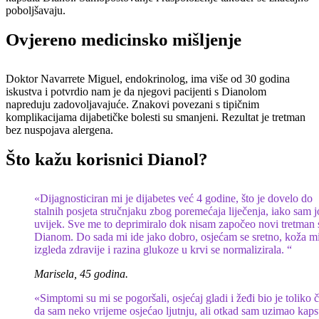
poboljšavaju.
Ovjereno medicinsko mišljenje
Doktor Navarrete Miguel, endokrinolog, ima više od 30 godina
iskustva i potvrdio nam je da njegovi pacijenti s Dianolom
napreduju zadovoljavajuće. Znakovi povezani s tipičnim
komplikacijama dijabetičke bolesti su smanjeni. Rezultat je tretman
bez nuspojava alergena.
Što kažu korisnici Dianol?
«Dijagnosticiran mi je dijabetes već 4 godine, što je dovelo do
stalnih posjeta stručnjaku zbog poremećaja liječenja, iako sam j
uvijek. Sve me to deprimiralo dok nisam započeo novi tretman 
Dianom. Do sada mi ide jako dobro, osjećam se sretno, koža m
izgleda zdravije i razina glukoze u krvi se normalizirala. “
Marisela, 45 godina.
«Simptomi su mi se pogoršali, osjećaj gladi i žeđi bio je toliko č
da sam neko vrijeme osjećao ljutnju, ali otkad sam uzimao kaps