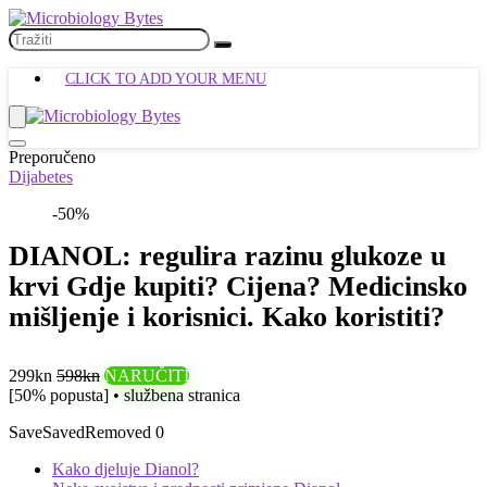
CLICK TO ADD YOUR MENU
Preporučeno
Dijabetes
-50%
DIANOL: regulira razinu glukoze u
krvi Gdje kupiti? Cijena? Medicinsko
mišljenje i korisnici. Kako koristiti?
299kn
598kn
NARUČITI
[50% popusta] • službena stranica
Save
Saved
Removed
0
Kako djeluje Dianol?