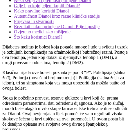
Neka svojstva i prednosti primjene Dianol
Gdje i po kojoj cijeni kupiti Dianol?
Kako pravilno koristiti Dianol
Autentičnost Dianol kroz razne kliničke studije
Prijevara ili stvarnost?
Rezultati nakon primjene Dianol: Prije i poslije
Ovjereno medicinsko mišljenje
Što kažu korisnici Dianol?
Dijabetes melitus je bolest koja pogađa mnoge ljude u svijetu i uzrok
je ozbiljnih komplikacija na oftalmološkoj i bubrežnoj razini. Postoje
dva fenotipa, jedan koji dolazi iz djetinjstva fenotip 1 (DM1), a
drugi povezan s odraslima, fenotip 2 (DM2).
Klasična trijada ove bolesti poznata je pod 3 “P”: Polidipsija (stalna
žeđ), Poliurija (povećani broj mokrenja) i Polifagija (stalna želja za
jelom), tri su simptoma koja vas mogu upozoriti da možda patite od
ovoga bolest.
Stoga je poželjno provesti testove glukoze u krvi koji će, prema
određenim parametrima, dati određenu dijagnozu. Ako je to slučaj,
morali biste ulagati u vrlo skupe farmaceutske tretmane ili se odlučiti
za Dianol. Ovaj nevjerojatan lijek pomoći će vam regulirati visoke
skokove šećera u krvi tipične za ovaj poremećaj. U ovom postu bit
će detaljno opisana sva svojstva ovog divnog španjolskog
proizvoda.