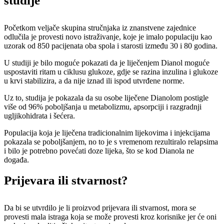
studije
Početkom veljače skupina stručnjaka iz znanstvene zajednice
odlučila je provesti novo istraživanje, koje je imalo populaciju kao
uzorak od 850 pacijenata oba spola i starosti između 30 i 80 godina.
U studiji je bilo moguće pokazati da je liječenjem Dianol moguće
uspostaviti ritam u ciklusu glukoze, gdje se razina inzulina i glukoze
u krvi stabilizira, a da nije iznad ili ispod utvrđene norme.
Uz to, studija je pokazala da su osobe liječene Dianolom postigle
više od 96% poboljšanja u metabolizmu, apsorpciji i razgradnji
ugljikohidrata i šećera.
Populacija koja je liječena tradicionalnim lijekovima i injekcijama
pokazala se poboljšanjem, no to je s vremenom rezultiralo relapsima
i bilo je potrebno povećati doze lijeka, što se kod Dianola ne
događa.
Prijevara ili stvarnost?
Da bi se utvrdilo je li proizvod prijevara ili stvarnost, mora se
provesti mala istraga koja se može provesti kroz korisnike jer će oni