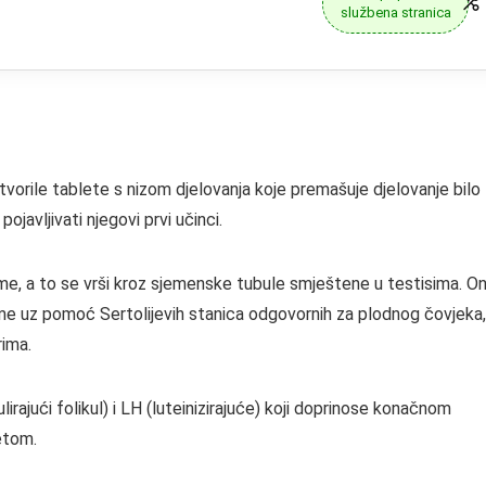
službena stranica
vorile tablete s nizom djelovanja koje premašuje djelovanje bilo
avljivati ​​njegovi prvi učinci.
me, a to se vrši kroz sjemenske tubule smještene u testisima. On
erme uz pomoć Sertolijevih stanica odgovornih za plodnog čovjeka,
rima.
rajući folikul) i LH (luteinizirajuće) koji doprinose konačnom
tetom.