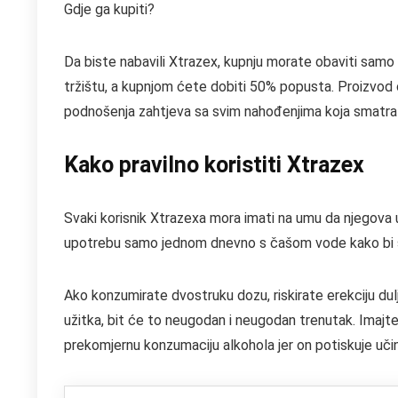
Gdje ga kupiti?
Da biste nabavili Xtrazex, kupnju morate obaviti samo 
tržištu, a kupnjom ćete dobiti 50% popusta. Proizvod
podnošenja zahtjeva sa svim nahođenjima koja smatra
Kako pravilno koristiti Xtrazex
Svaki korisnik Xtrazexa mora imati na umu da njegova u
upotrebu samo jednom dnevno s čašom vode kako bi 
Ako konzumirate dvostruku dozu, riskirate erekciju dul
užitka, bit će to neugodan i neugodan trenutak. Imajte
prekomjernu konzumaciju alkohola jer on potiskuje uči