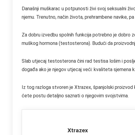
Današnji muškarac u potpunosti živi svoj seksualni živo
njemu. Trenutno, način života, prehrambene navike, pa ča
Za dobru izvedbu spolnih funkcija potrebno je dobro zdr
muškog hormona (testosterona). Budući da proizvodnja s
Slab utjecaj testosterona čini rad testisa lošim i pos
događa ako je njegov utjecaj veći: kvaliteta sjemena k
Iz tog razloga stvoren je Xtrazex, španjolski proizvod 
ćete postu detaljno saznati o njegovim svojstvima.
Xtrazex