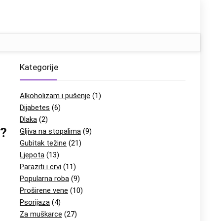
Kategorije
Alkoholizam i pušenje
(1)
Dijabetes
(6)
Dlaka
(2)
i?
Gljiva na stopalima
(9)
Gubitak težine
(21)
Ljepota
(13)
Paraziti i crvi
(11)
Popularna roba
(9)
Proširene vene
(10)
Psorijaza
(4)
Za muškarce
(27)