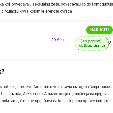
aka koji povećavaju seksualnu želju, povećavaju libido i omogućuju
 cirkulaciju krvi s kojom je erekcija čvršća.
NARUČITI
39 €
78 €
[50% popusta] •
službena stranica
x?
nati da je proizvođač s tim u vezi stavio niz ograničenja, budući
ut La Lazada, AliExpress i Amazon imaju ograničenja na njegov
troškovima, čime se sprječava da korisnik prima njihove imitacije.