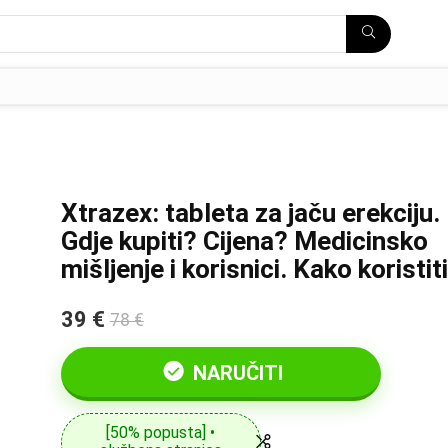
Xtrazex: tableta za jaču erekciju.
Gdje kupiti? Cijena? Medicinsko
mišljenje i korisnici. Kako koristit
39 €
78 €
NARUČITI
[50% popusta] •