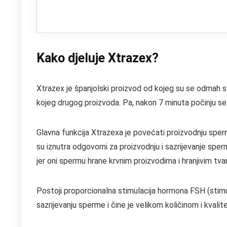
Kako djeluje Xtrazex?
Xtrazex je španjolski proizvod od kojeg su se odmah st
kojeg drugog proizvoda. Pa, nakon 7 minuta počinju se poj
Glavna funkcija Xtrazexa je povećati proizvodnju sper
su iznutra odgovorni za proizvodnju i sazrijevanje sp
jer oni spermu hrane krvnim proizvodima i hranjivim tva
Postoji proporcionalna stimulacija hormona FSH (stimuli
sazrijevanju sperme i čine je velikom količinom i kvali