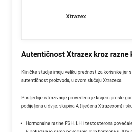
Xtrazex
Autentičnost Xtrazex kroz razne k
Kliničke studije imaju veliku prednost za korisnike jer
autentičnost proizvoda, u ovom slučaju Xtrazexa.
Posljednje istraživanje provedeno je krajem prošle godin
podijeljena u dvije: skupina A (liječena Xtrazexom) i sk
Hormonalne razine FSH, LH i testosterona povećale
B pokazala je samo povećanje ovih hormona u 70% 