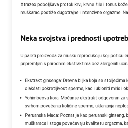
Xtrazex poboljšava protok krvi, krvne žile i tonus kože
muškarac postiže dugotrajne i intenzivne orgazme. Nap
Neka svojstva i prednosti upotre
U paleti proizvoda za mušku reprodukciju koji potiču e
pripremljen s prirodnim ekstraktima bez alergenih uči
Ekstrakt ginsenga: Drevna biljka koja se stoljećima 
olakšati pokretljivost sperme, kao i ukloniti miris i o
Yohimbeova kora: Moćan je ekstrakt odgovoran za sr
svrhom povećanja količine sperme, uklanjanja neplod
Peruanska Maca: Poznat je kao peruanski ginseng, iz
muškaraca i stoga povećavaju kvalitetu orgazma, kao