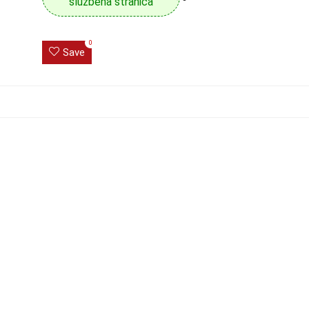
službena stranica
0
Save