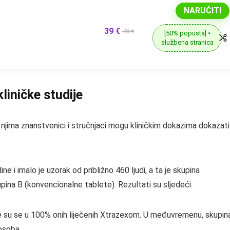
NARUČITI
39 €
78 €
[50% popusta] •
službena stranica
liničke studije
 s njima znanstvenici i stručnjaci mogu kliničkim dokazima dokazati
e i imalo je uzorak od približno 460 ljudi, a ta je skupina
upina B (konvencionalne tablete). Rezultati su sljedeći:
 su se u 100% onih liječenih Xtrazexom. U međuvremenu, skupin
osoba.