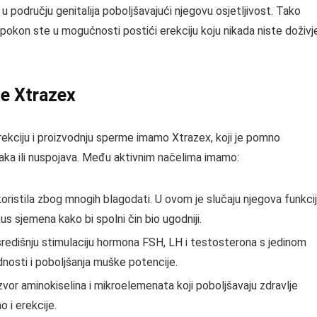
 u području genitalija poboljšavajući njegovu osjetljivost. Tako
okon ste u mogućnosti postići erekciju koju nikada niste doživje
be Xtrazex
rekciju i proizvodnju sperme imamo Xtrazex, koji je pomno
naka ili nuspojava. Među aktivnim načelima imamo:
koristila zbog mnogih blagodati. U ovom je slučaju njegova funkci
kus sjemena kako bi spolni čin bio ugodniji.
edišnju stimulaciju hormona FSH, LH i testosterona s jedinom
nosti i poboljšanja muške potencije.
vor aminokiselina i mikroelemenata koji poboljšavaju zdravlje
 i erekcije.