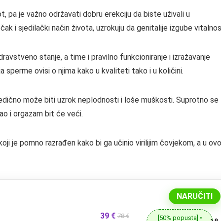
t, pa je važno održavati dobru erekciju da biste uživali u
k i sjedilački način života, uzrokuju da genitalije izgube vitalnos
avstveno stanje, a time i pravilno funkcioniranje i izražavanje
perme ovisi o njima kako u kvaliteti tako i u količini.
ljedično može biti uzrok neplodnosti i loše muškosti. Suprotno se
ao i orgazam bit će veći.
koji je pomno razrađen kako bi ga učinio virilijim čovjekom, a u o
NARUČITI
39 €
78 €
[50% popusta] •