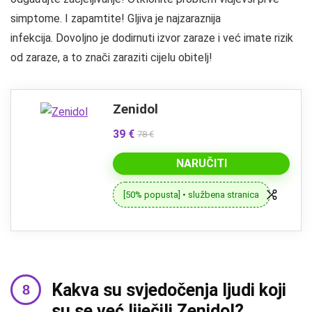
simptome. I zapamtite! Gljiva je najzaraznija
infekcija. Dovoljno je dodirnuti izvor zaraze i već imate rizik
od zaraze, a to znači zaraziti cijelu obitelj!
Zenidol
39 €
78 €
NARUČITI
[50% popusta] • službena stranica
Kakva su svjedočenja ljudi koji
su se već liječili Zenidol?