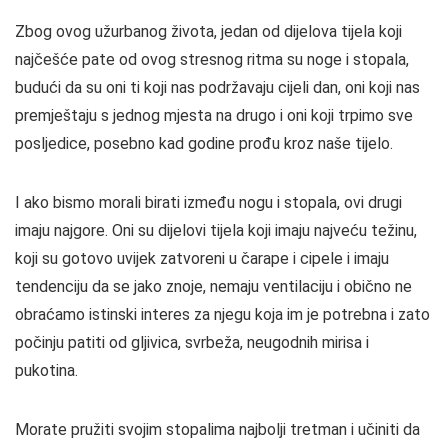
Zbog ovog užurbanog života, jedan od dijelova tijela koji
najčešće pate od ovog stresnog ritma su noge i stopala,
budući da su oni ti koji nas podržavaju cijeli dan, oni koji nas
premještaju s jednog mjesta na drugo i oni koji trpimo sve
posljedice, posebno kad godine prođu kroz naše tijelo.
I ako bismo morali birati između nogu i stopala, ovi drugi
imaju najgore. Oni su dijelovi tijela koji imaju najveću težinu,
koji su gotovo uvijek zatvoreni u čarape i cipele i imaju
tendenciju da se jako znoje, nemaju ventilaciju i obično ne
obraćamo istinski interes za njegu koja im je potrebna i zato
počinju patiti od gljivica, svrbeža, neugodnih mirisa i
pukotina.
Morate pružiti svojim stopalima najbolji tretman i učiniti da