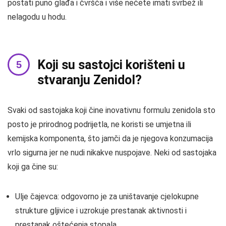
postati puno glađa i čvršća i više nećete imati svrbež ili
nelagodu u hodu.
Koji su sastojci korišteni u
stvaranju Zenidol?
Svaki od sastojaka koji čine inovativnu formulu zenidola sto
posto je prirodnog podrijetla, ne koristi se umjetna ili
kemijska komponenta, što jamči da je njegova konzumacija
vrlo sigurna jer ne nudi nikakve nuspojave. Neki od sastojaka
koji ga čine su:
Ulje čajevca: odgovorno je za uništavanje cjelokupne
strukture gljivice i uzrokuje prestanak aktivnosti i
prestanak oštećenja stopala.