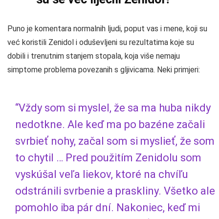
Puno je komentara normalnih ljudi, poput vas i mene, koji su
već koristili Zenidol i oduševljeni su rezultatima koje su
dobili i trenutnim stanjem stopala, koja više nemaju
simptome problema povezanih s gljivicama. Neki primjeri:
“Vždy som si myslel, že sa ma huba nikdy
nedotkne. Ale keď ma po bazéne začali
svrbieť nohy, začal som si myslieť, že som
to chytil … Pred použitím Zenidolu som
vyskúšal veľa liekov, ktoré na chvíľu
odstránili svrbenie a praskliny. Všetko ale
pomohlo iba pár dní. Nakoniec, keď mi