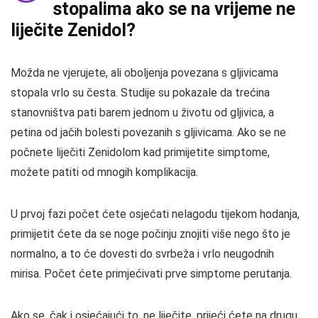
stopalima ako se na vrijeme ne
liječite Zenidol?
Možda ne vjerujete, ali oboljenja povezana s gljivicama
stopala vrlo su česta. Studije su pokazale da trećina
stanovništva pati barem jednom u životu od gljivica, a
petina od jačih bolesti povezanih s gljivicama. Ako se ne
počnete liječiti Zenidolom kad primijetite simptome,
možete patiti od mnogih komplikacija.
U prvoj fazi počet ćete osjećati nelagodu tijekom hodanja,
primijetit ćete da se noge počinju znojiti više nego što je
normalno, a to će dovesti do svrbeža i vrlo neugodnih
mirisa. Počet ćete primjećivati ​​prve simptome perutanja.
Ako se, čak i osjećajući to, ne liječite, prijeći ćete na drugu