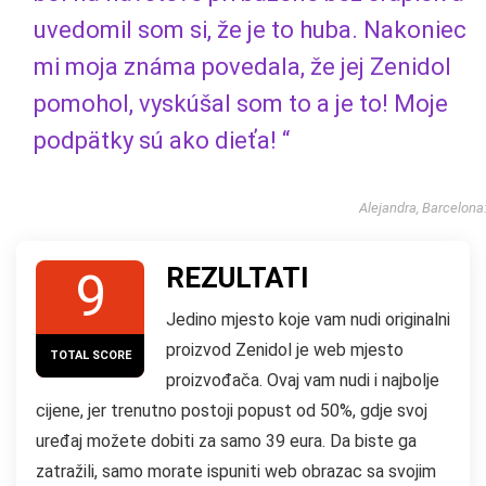
uvedomil som si, že je to huba. Nakoniec
mi moja známa povedala, že jej Zenidol
pomohol, vyskúšal som to a je to! Moje
podpätky sú ako dieťa! “
Alejandra, Barcelona
REZULTATI
9
Jedino mjesto koje vam nudi originalni
proizvod Zenidol je web mjesto
TOTAL SCORE
proizvođača. Ovaj vam nudi i najbolje
cijene, jer trenutno postoji popust od 50%, gdje svoj
uređaj možete dobiti za samo 39 eura. Da biste ga
zatražili, samo morate ispuniti web obrazac sa svojim