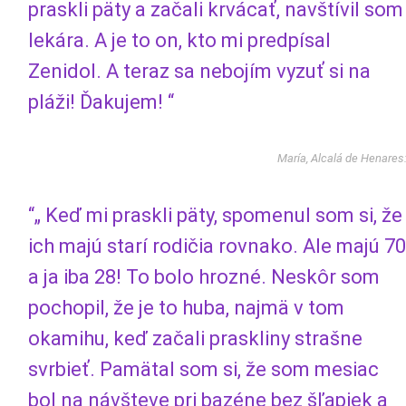
praskli päty a začali krvácať, navštívil som
lekára. A je to on, kto mi predpísal
Zenidol. A teraz sa nebojím vyzuť si na
pláži! Ďakujem! “
María, Alcalá de Henares
“„ Keď mi praskli päty, spomenul som si, že
ich majú starí rodičia rovnako. Ale majú 70
a ja iba 28! To bolo hrozné. Neskôr som
pochopil, že je to huba, najmä v tom
okamihu, keď začali praskliny strašne
svrbieť. Pamätal som si, že som mesiac
bol na návšteve pri bazéne bez šľapiek a