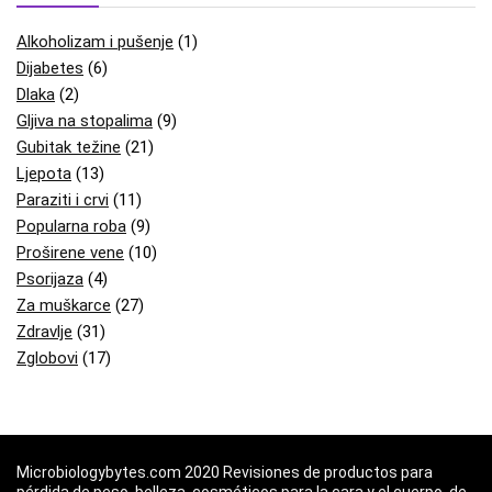
Alkoholizam i pušenje
(1)
Dijabetes
(6)
Dlaka
(2)
Gljiva na stopalima
(9)
Gubitak težine
(21)
Ljepota
(13)
Paraziti i crvi
(11)
Popularna roba
(9)
Proširene vene
(10)
Psorijaza
(4)
Za muškarce
(27)
Zdravlje
(31)
Zglobovi
(17)
Microbiologybytes.com 2020 Revisiones de productos para