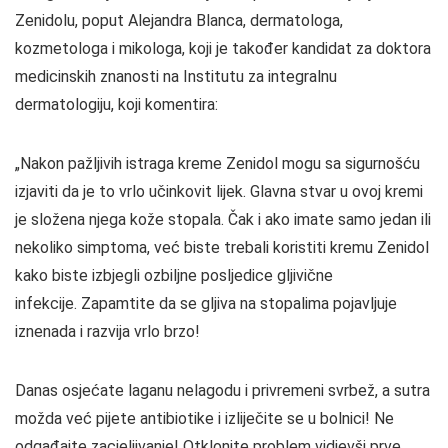
Zenidolu, poput Alejandra Blanca, dermatologa,
kozmetologa i mikologa, koji je također kandidat za doktora
medicinskih znanosti na Institutu za integralnu
dermatologiju, koji komentira:
„Nakon pažljivih istraga kreme Zenidol mogu sa sigurnošću
izjaviti da je to vrlo učinkovit lijek. Glavna stvar u ovoj kremi
je složena njega kože stopala. Čak i ako imate samo jedan ili
nekoliko simptoma, već biste trebali koristiti kremu Zenidol
kako biste izbjegli ozbiljne posljedice gljivične
infekcije. Zapamtite da se gljiva na stopalima pojavljuje
iznenada i razvija vrlo brzo!
Danas osjećate laganu nelagodu i privremeni svrbež, a sutra
možda već pijete antibiotike i izliječite se u bolnici! Ne
odgađajte zacjeljivanje! Otklonite problem vidjevši prve