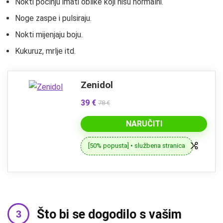
Nokti počinju imati oblike koji nisu normalni.
Noge zaspe i pulsiraju.
Nokti mijenjaju boju.
Kukuruz, mrlje itd.
Zenidol
39 €
78 €
NARUČITI
[50% popusta] • službena stranica
Što bi se dogodilo s vašim