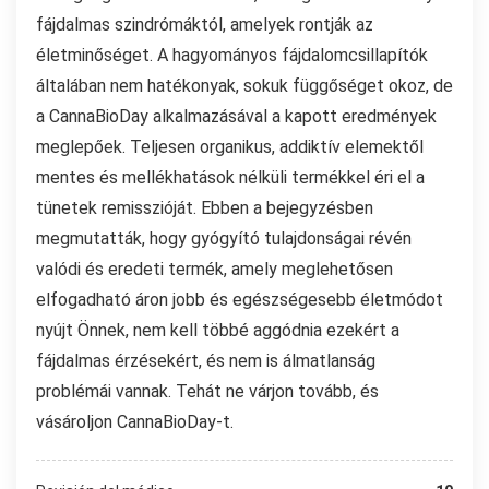
fájdalmas szindrómáktól, amelyek rontják az
életminőséget. A hagyományos fájdalomcsillapítók
általában nem hatékonyak, sokuk függőséget okoz, de
a CannaBioDay alkalmazásával a kapott eredmények
meglepőek. Teljesen organikus, addiktív elemektől
mentes és mellékhatások nélküli termékkel éri el a
tünetek remisszióját. Ebben a bejegyzésben
megmutatták, hogy gyógyító tulajdonságai révén
valódi és eredeti termék, amely meglehetősen
elfogadható áron jobb és egészségesebb életmódot
nyújt Önnek, nem kell többé aggódnia ezekért a
fájdalmas érzésekért, és nem is álmatlanság
problémái vannak. Tehát ne várjon tovább, és
vásároljon CannaBioDay-t.