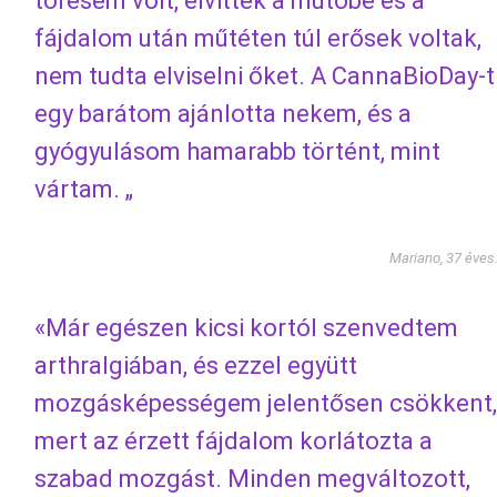
törésem volt, elvittek a műtőbe és a
fájdalom után műtéten túl erősek voltak,
nem tudta elviselni őket. A CannaBioDay-t
egy barátom ajánlotta nekem, és a
gyógyulásom hamarabb történt, mint
vártam. „
Mariano, 37 éves
«Már egészen kicsi kortól szenvedtem
arthralgiában, és ezzel együtt
mozgásképességem jelentősen csökkent,
mert az érzett fájdalom korlátozta a
szabad mozgást. Minden megváltozott,