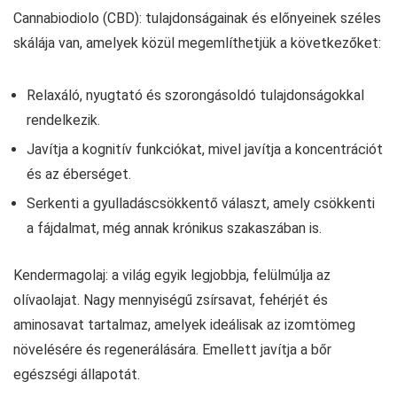
Cannabiodiolo (CBD): tulajdonságainak és előnyeinek széles
skálája van, amelyek közül megemlíthetjük a következőket:
Relaxáló, nyugtató és szorongásoldó tulajdonságokkal
rendelkezik.
Javítja a kognitív funkciókat, mivel javítja a koncentrációt
és az éberséget.
Serkenti a gyulladáscsökkentő választ, amely csökkenti
a fájdalmat, még annak krónikus szakaszában is.
Kendermagolaj: a világ egyik legjobbja, felülmúlja az
olívaolajat. Nagy mennyiségű zsírsavat, fehérjét és
aminosavat tartalmaz, amelyek ideálisak az izomtömeg
növelésére és regenerálására. Emellett javítja a bőr
egészségi állapotát.