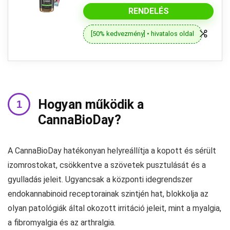
RENDELÉS
[50% kedvezmény] • hivatalos oldal
Hogyan működik a
CannaBioDay?
A CannaBioDay hatékonyan helyreállítja a kopott és sérült
izomrostokat, csökkentve a szövetek pusztulását és a
gyulladás jeleit. Ugyancsak a központi idegrendszer
endokannabinoid receptorainak szintjén hat, blokkolja az
olyan patológiák által okozott irritáció jeleit, mint a myalgia,
a fibromyalgia és az arthralgia.