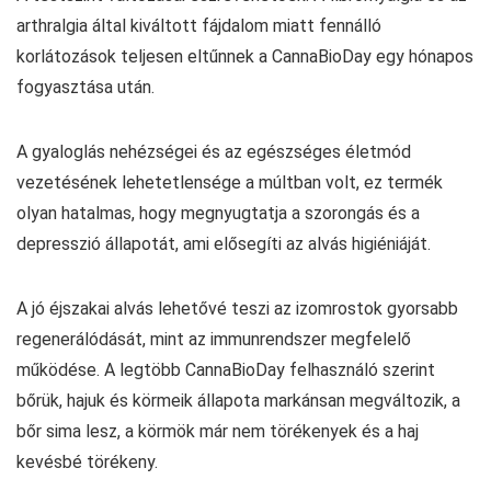
arthralgia által kiváltott fájdalom miatt fennálló
korlátozások teljesen eltűnnek a CannaBioDay egy hónapos
fogyasztása után.
A gyaloglás nehézségei és az egészséges életmód
vezetésének lehetetlensége a múltban volt, ez termék
olyan hatalmas, hogy megnyugtatja a szorongás és a
depresszió állapotát, ami elősegíti az alvás higiéniáját.
A jó éjszakai alvás lehetővé teszi az izomrostok gyorsabb
regenerálódását, mint az immunrendszer megfelelő
működése. A legtöbb CannaBioDay felhasználó szerint
bőrük, hajuk és körmeik állapota markánsan megváltozik, a
bőr sima lesz, a körmök már nem törékenyek és a haj
kevésbé törékeny.