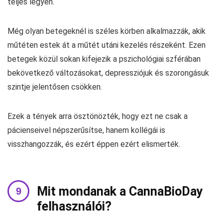
teljes legyen.
Még olyan betegeknél is széles körben alkalmazzák, akik
műtéten estek át a műtét utáni kezelés részeként. Ezen
betegek közül sokan kifejezik a pszichológiai szférában
bekövetkező változásokat, depressziójuk és szorongásuk
szintje jelentősen csökken.
Ezek a tények arra ösztönözték, hogy ezt ne csak a
pácienseivel népszerűsítse, hanem kollégái is
visszhangozzák, és ezért éppen ezért elismerték.
Mit mondanak a CannaBioDay
felhasználói?