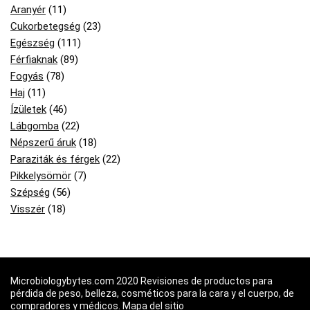
Aranyér
(11)
Cukorbetegség
(23)
Egészség
(111)
Férfiaknak
(89)
Fogyás
(78)
Haj
(11)
Ízületek
(46)
Lábgomba
(22)
Népszerű áruk
(18)
Paraziták és férgek
(22)
Pikkelysömör
(7)
Szépség
(56)
Visszér
(18)
Microbiologybytes.com 2020 Revisiones de productos para
pérdida de peso, belleza, cosméticos para la cara y el cuerpo, de
compradores y médicos.
Mapa del sitio