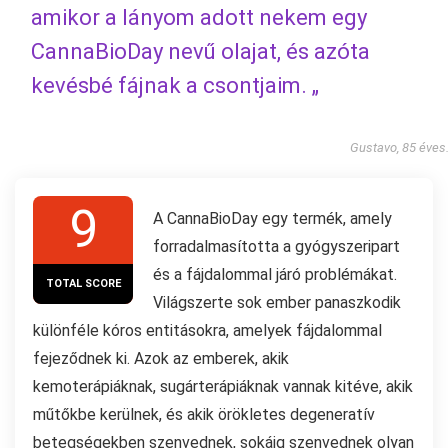
amikor a lányom adott nekem egy
CannaBioDay nevű olajat, és azóta
kevésbé fájnak a csontjaim. „
Gustavo, 85 éves
9
A CannaBioDay egy termék, amely
forradalmasította a gyógyszeripart
és a fájdalommal járó problémákat.
TOTAL SCORE
Világszerte sok ember panaszkodik
különféle kóros entitásokra, amelyek fájdalommal
fejeződnek ki. Azok az emberek, akik
kemoterápiáknak, sugárterápiáknak vannak kitéve, akik
műtőkbe kerülnek, és akik örökletes degeneratív
betegségekben szenvednek, sokáig szenvednek olyan