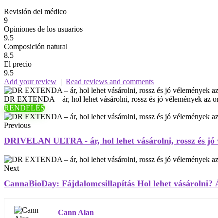
Revisión del médico
9
Opiniones de los usuarios
9.5
Composición natural
8.5
El precio
9.5
Add your review
|
Read reviews and comments
DR EXTENDA – ár, hol lehet vásárolni, rossz és jó vélemények az orv
RENDELÉS
Previous
DRIVELAN ULTRA - ár, hol lehet vásárolni, rossz és jó v
Next
CannaBioDay: Fájdalomcsillapítás Hol lehet vásárolni? 
Cann Alan