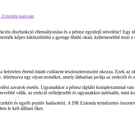
. Extenda kapcsán
kciós diszfunkció ellensúlyozása és a pénisz egyidejű növelése? Egy i
termék képes kiküszöbölni a gyenge libidó okait, kellemesebbé teszi a 
?
 a helytelen étrend miatti csökkent tesztoszteronszint okozza. Ezek az
étrehozva egy olyan terméket, amely láthatóan javítja az erekciót és ene
vedési zavarok esetén. Ugyanakkor a pénisz tápláló komplexummal van 
erevebbé válik, az erekció erőteljesebb és ugyanakkor tartósabb, mint k
 ezekért és egyéb pozitív hatásokért. A DR Extenda természetes összetev
n le kell állítani őket.