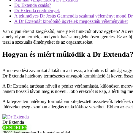
Dr. Extenda csalás?
Dr Extenda eredmények
A tekintélyes Dr Jesús Garmendia szakmai véleményt mond Dr
A Dr Extendát kipróbáló ügyfelek megosztják véleményüket
Van olyan étrend-kiegészítő, amely két funkciót ötvöz egyben? Az ere
amely olyan termék, amelynek hatása meglehetősen ígéretes. Ez az új 
teszi a szexuális élményeket és az orgazmusokat.
Hogyan és miért működik a Dr Extenda
A merevedési zavarokat általában a stressz, a krónikus fáradtság vagy
Dr Extenda hatékony természetes anyagok kombinációját keveri össze, l
A Dr Extenda tartósan növeli a pénisz véráramlását, különösen mere
hanem hosszú távon meg is növeli. Jobb erekciót is kap, a férfi tag m
A kifejezetten hatékony formulában kifejlesztett összetevők felelősek
túlérzékenység azonban allergiás reakciókhoz vezethet. Ebben az esetbe
Dr Extenda
RENDELÉS
[50% kedvezmény] • hivatalos oldal