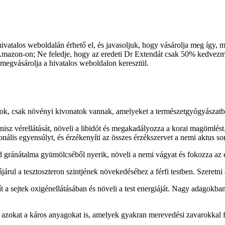
atalos weboldalán érhető el, és javasoljuk, hogy vásárolja meg így, me
mazon-on; Ne feledje, hogy az eredeti Dr Extendát csak 50% kedvezmén
egvásárolja a hivatalos weboldalon keresztül.
agok, csak növényi kivonatok vannak, amelyeket a természetgyógyászatb
isz vérellátását, növeli a libidót és megakadályozza a korai magömlést.
monális egyensúlyt, és érzékenyíti az összes érzékszervet a nemi aktus s
ad gránátalma gyümölcséből nyerik, növeli a nemi vágyat és fokozza az e
ul a tesztoszteron szintjének növekedéséhez a férfi testben. Szeretni 
gít a sejtek oxigénellátásában és növeli a test energiáját. Nagy adagok
eti azokat a káros anyagokat is, amelyek gyakran merevedési zavarokkal 