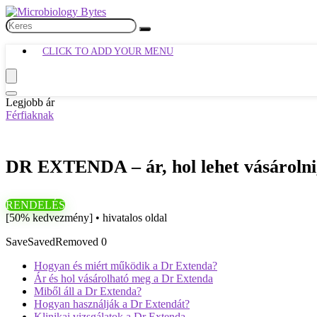
CLICK TO ADD YOUR MENU
Legjobb ár
Férfiaknak
DR EXTENDA – ár, hol lehet vásárolni, 
RENDELÉS
[50% kedvezmény] • hivatalos oldal
Save
Saved
Removed
0
Hogyan és miért működik a Dr Extenda?
Ár és hol vásárolható meg a Dr Extenda
Miből áll a Dr Extenda?
Hogyan használják a Dr Extendát?
Klinikai vizsgálatok a Dr Extenda