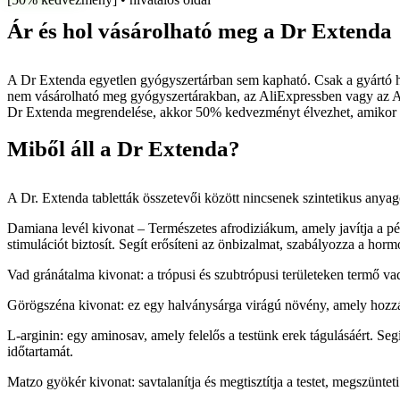
Ár és hol vásárolható meg a Dr Extenda
A Dr Extenda egyetlen gyógyszertárban sem kapható. Csak a gyártó hiv
nem vásárolható meg gyógyszertárakban, az AliExpressben vagy az A
Dr Extenda megrendelése, akkor 50% kedvezményt élvezhet, amikor m
Miből áll a Dr Extenda?
A Dr. Extenda tabletták összetevői között nincsenek szintetikus any
Damiana levél kivonat – Természetes afrodiziákum, amely javítja a pén
stimulációt biztosít. Segít erősíteni az önbizalmat, szabályozza a hor
Vad gránátalma kivonat: a trópusi és szubtrópusi területeken termő v
Görögszéna kivonat: ez egy halványsárga virágú növény, amely hozzájár
L-arginin: egy aminosav, amely felelős a testünk erek tágulásáért. Se
időtartamát.
Matzo gyökér kivonat: savtalanítja és megtisztítja a testet, megszünt