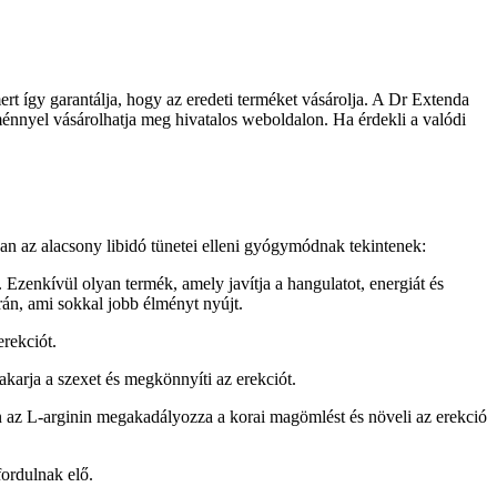
rt így garantálja, hogy az eredeti terméket vásárolja. A Dr Extenda
nyel vásárolhatja meg hivatalos weboldalon. Ha érdekli a valódi
an az alacsony libidó tünetei elleni gyógymódnak tekintenek:
 Ezenkívül olyan termék, amely javítja a hangulatot, energiát és
orán, ami sokkal jobb élményt nyújt.
rekciót.
akarja a szexet és megkönnyíti az erekciót.
ban az L-arginin megakadályozza a korai magömlést és növeli az erekció
fordulnak elő.