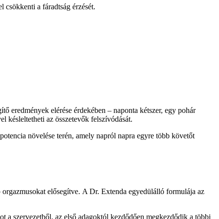
vel csökkenti a fáradtság érzését.
égítő eredmények elérése érdekében – naponta kétszer, egy pohár
vel késleltetheti az összetevők felszívódását.
potencia növelése terén, amely napról napra egyre több követőt
bb orgazmusokat elősegítve. A Dr. Extenda egyedülálló formulája az
agot a szervezetből, az első adagoktól kezdődően megkezdődik a többi