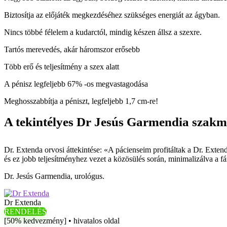
Biztosítja az előjáték megkezdéséhez szükséges energiát az ágyban.
Nincs többé félelem a kudarctól, mindig készen állsz a szexre.
Tartós merevedés, akár háromszor erősebb
Több erő és teljesítmény a szex alatt
A pénisz legfeljebb 67% -os megvastagodása
Meghosszabbítja a péniszt, legfeljebb 1,7 cm-re!
A tekintélyes Dr Jesús Garmendia szak
Dr. Extenda orvosi áttekintése: «A pácienseim profitáltak a Dr. Exten
és ez jobb teljesítményhez vezet a közösülés során, minimalizálva a fá
Dr. Jesús Garmendia, urológus.
Dr Extenda
RENDELÉS
[50% kedvezmény] • hivatalos oldal