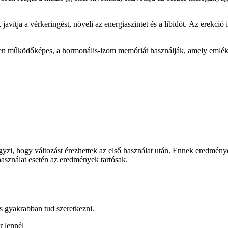
 javítja a vérkeringést, növeli az energiaszintet és a libidót. Az erekci
en működőképes, a hormonális-izom memóriát használják, amely emlékez
gyzi, hogy változást érezhettek az első használat után. Ennek eredmé
asználat esetén az eredmények tartósak.
és gyakrabban tud szeretkezni.
r lennél