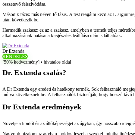
összetevő felszívódása.
Második fázis: más néven fő fázis. A test reagálni kezd az L-argininre,
után következik be.
Harmadik szakasz: ez az a szakasz, amelyben a termék teljes mértékb
alkalmazásának hatásai a kiegészítés leállítása után is láthatóak.
Dr Extenda
RENDELÉS
[50% kedvezmény] • hivatalos oldal
Dr. Extenda csalás?
A Dr Extenda egy eredeti és hatékony termék. Sok felhasználó megje
múlva következnek be. A felhasználók biztosítják, hogy hosszú távú h
Dr Extenda eredmények
Növelje a libidót és az állóképességet az ágyban, így hosszabb ideig 
Nagyobb bizalom az ágyban, boldog leszel a szexkel, mintha tinédzse