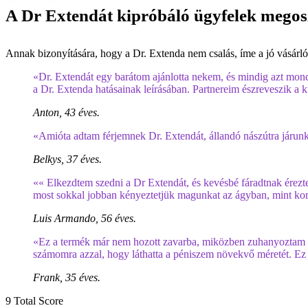
A Dr Extendát kipróbáló ügyfelek megos
Annak bizonyítására, hogy a Dr. Extenda nem csalás, íme a jó vásár
«Dr. Extendát egy barátom ajánlotta nekem, és mindig azt mon
a Dr. Extenda hatásainak leírásában. Partnereim észreveszik a kü
Anton, 43 éves.
«Amióta adtam férjemnek Dr. Extendát, állandó nászútra járunk.
Belkys, 37 éves.
«« Elkezdtem szedni a Dr Extendát, és kevésbé fáradtnak ére
most sokkal jobban kényeztetjük magunkat az ágyban, mint ko
Luis Armando, 56 éves.
«Ez a termék már nem hozott zavarba, miközben zuhanyoztam az
számomra azzal, hogy láthatta a péniszem növekvő méretét. Ez
Frank, 35 éves.
9
Total Score