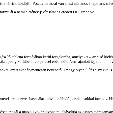
ja a férfiak libidóját. Pozitív hatással van a test általános állapotára, mi
ormulát a nemi életének javítására: az eredeti Dr Extenda-t.
gészítő tabletta formájában kerül forgalomba, amelyeket – az első kiel
sikat pedig körülbelül 20 perccel ebéd előtt. Nem ajánlott tejjel inni, mi
kat, ezért akadálymentesen bevehető. Ez egy olyan újítás a szexuális 
tenda rendszeres használata növeli a libidót, ezáltal sokkal intenzíve
erősen reagál a matzo gyökér kivonatra, eltávolítja az összes méregany