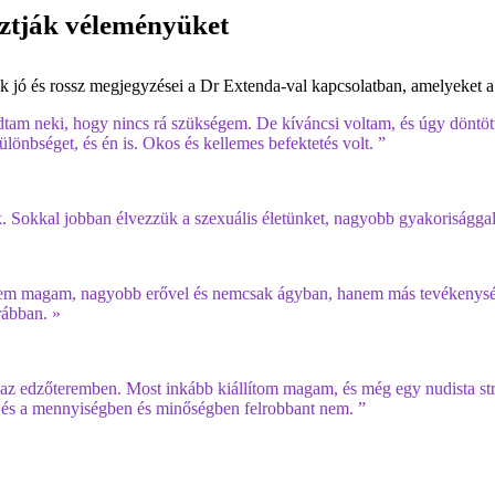
ztják véleményüket
lók jó és rossz megjegyzései a Dr Extenda-val kapcsolatban, amelyeket
dtam neki, hogy nincs rá szükségem. De kíváncsi voltam, és úgy dönt
lönbséget, és én is. Okos és kellemes befektetés volt. ”
 Sokkal jobban élvezzük a szexuális életünket, nagyobb gyakorisággal é
ztem magam, nagyobb erővel és nemcsak ágyban, hanem más tevékenysége
rábban. »
 edzőteremben. Most inkább kiállítom magam, és még egy nudista stra
 és a mennyiségben és minőségben felrobbant nem. ”