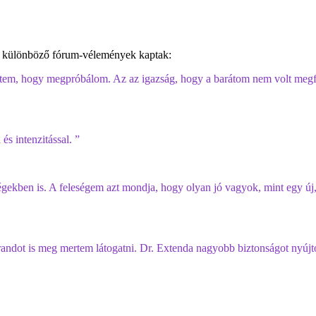
 a különböző fórum-vélemények kaptak:
öttem, hogy megpróbálom. Az az igazság, hogy a barátom nem volt megf
s intenzitással. ”
kben is. A feleségem azt mondja, hogy olyan jó vagyok, mint egy új,
ndot is meg mertem látogatni. Dr. Extenda nagyobb biztonságot nyújto