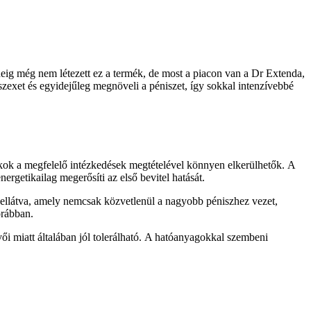
deig még nem létezett ez a termék, de most a piacon van a Dr Extenda,
szexet és egyidejűleg megnöveli a péniszet, így sokkal intenzívebbé
 okok a megfelelő intézkedések megtételével könnyen elkerülhetők. A
rgetikailag megerősíti az első bevitel hatását.
ellátva, amely nemcsak közvetlenül a nagyobb péniszhez vezet,
orábban.
ői miatt általában jól tolerálható. A hatóanyagokkal szembeni