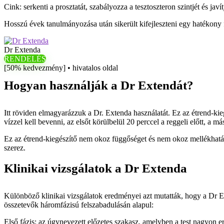
Cink: serkenti a prosztatát, szabályozza a tesztoszteron szintjét és javít
Hosszú évek tanulmányozása után sikerült kifejleszteni egy hatékony f
Dr Extenda
RENDELÉS
[50% kedvezmény] • hivatalos oldal
Hogyan használják a Dr Extendát?
Itt röviden elmagyarázzuk a Dr. Extenda használatát. Ez az étrend-kie
vízzel kell bevenni, az elsőt körülbelül 20 perccel a reggeli előtt, a má
Ez az étrend-kiegészítő nem okoz függőséget és nem okoz mellékhatáso
szerez.
Klinikai vizsgálatok a Dr Extenda
Különböző klinikai vizsgálatok eredményei azt mutatták, hogy a Dr Ex
összetevők háromfázisú felszabadulásán alapul:
Első fázis: az úgynevezett előzetes szakasz, amelyben a test nagyon 