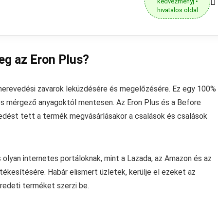
kedvezmény] •
hivatalos oldal
eg az Eron Plus?
merevedési zavarok leküzdésére és megelőzésére. Ez egy 100% 
s mérgező anyagoktól mentesen. Az Eron Plus és a Before
dést tett a termék megvásárlásakor a csalások és csalások
s olyan internetes portáloknak, mint a Lazada, az Amazon és az
tékesítésére. Habár elismert üzletek, kerülje el ezeket az
redeti terméket szerzi be.