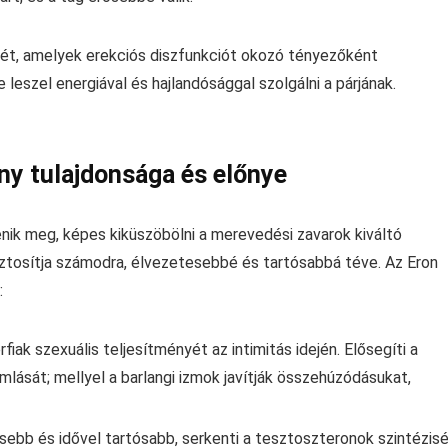
intjét, amelyek erekciós diszfunkciót okozó tényezőként
 leszel energiával és hajlandósággal szolgálni a párjának.
ny tulajdonsága és előnye
enik meg, képes kiküszöbölni a merevedési zavarok kiváltó
iztosítja számodra, élvezetesebbé és tartósabbá téve. Az Eron
:
rfiak szexuális teljesítményét az intimitás idején. Elősegíti a
ását; mellyel a barlangi izmok javítják összehúzódásukat,
ősebb és idővel tartósabb, serkenti a tesztoszteronok szintézisé