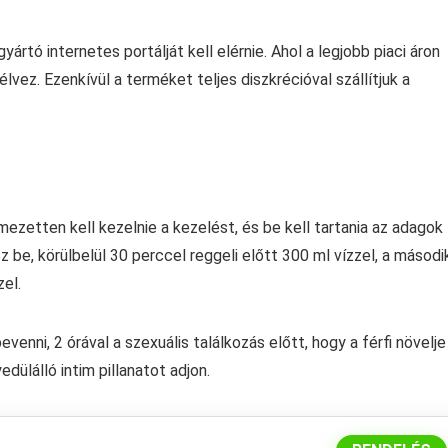
rtó internetes portálját kell elérnie. Ahol a legjobb piaci áron
ez. Ezenkívül a terméket teljes diszkrécióval szállítjuk a
ezetten kell kezelnie a kezelést, és be kell tartania az adagok
 be, körülbelül 30 perccel reggeli előtt 300 ml vízzel, a másodi
zel.
venni, 2 órával a szexuális találkozás előtt, hogy a férfi növelje
edülálló intim pillanatot adjon.