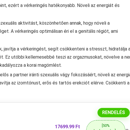
int, ezért a vérkeringés hatékonyabb. Növeli az energiát és
 szexuális aktivitást, köszönhetően annak, hogy növeli a
t. A vérkeringés optimálisan éri el a genitális régiót, ami
 javítja a vérkeringést, segít csökkenteni a stresszt, hidratálja 
ét. Ez utóbbi kellemesebbé teszi az orgazmusokat, növelve a ne
akadályozza a korai magömlést.
lős a partner iránti szexuális vágy fokozásáért, növeli az energi
avítja az izomtónust, erõs és tartós erekciót elérve. Csökkenti a
RENDELÉS
[50%
17699.99 Ft