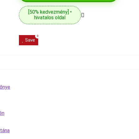
[50% kedvezmény] •
hivatalos oldal
0
Save
lőnye
vén
utána