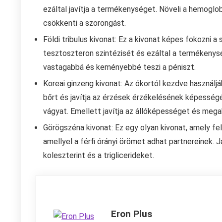
ezáltal javítja a termékenységet. Növeli a hemoglob
csökkenti a szorongást.
Földi tribulus kivonat: Ez a kivonat képes fokozni a
tesztoszteron szintézisét és ezáltal a termékenysége
vastagabbá és keményebbé teszi a péniszt.
Koreai ginzeng kivonat: Az ókortól kezdve használják,
bőrt és javítja az érzések érzékelésének képesség
vágyat. Emellett javítja az állóképességet és meg
Görögszéna kivonat: Ez egy olyan kivonat, amely fele
amellyel a férfi órányi örömet adhat partnereinek. J
koleszterint és a triglicerideket.
Eron Plus