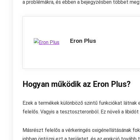
a problémákra, és ebben a bejegyzésben többet megtu
Eron Plus
Hogyan működik az Eron Plus?
Ezek a termékek különböző szintű funkciókat látnak el
felelős. Vagyis a tesztoszteronból. Ez növeli a libidó
Másrészt felelős a vérkeringés oxigénellátásának foko
jobban öntözni ezt a területet, és az erekció tovább t