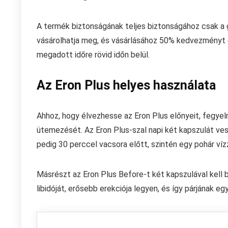
A termék biztonságának teljes biztonságához csak a gyá
vásárolhatja meg, és vásárlásához 50% kedvezményt élv
megadott időre rövid időn belül.
Az Eron Plus helyes használata
Ahhoz, hogy élvezhesse az Eron Plus előnyeit, fegyelm
ütemezését. Az Eron Plus-szal napi két kapszulát vesz
pedig 30 perccel vacsora előtt, szintén egy pohár víz
Másrészt az Eron Plus Before-t két kapszulával kell be
libidóját, erősebb erekciója legyen, és így párjának egy