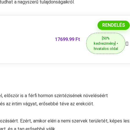
dhat a nagyszerű tulajdonságaikról.
RENDELÉS
[50%
17699.99 Ft
kedvezmény] •
hivatalos oldal
, először is a férfi hormon szintézisének növeléséért
t és az intim vágyat, erősebbé téve az erekciót.
zásáért. Ezért, amikor eléri a nemi szervek területét, képes les
art, és a tag erősebbé válik.