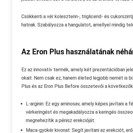
Csökkenti a vér koleszterin-, triglicerid- és cukorsz
hatnak. Szabályozza a hangulatot, amellyel mindig tele
Az Eron Plus használatának néhá
Ez az innovatív termék, amely két prezentációban jel
okait. Nem csak ez, hanem életed legjobb nemét is b
Plus és az Eron Plus Before összetevői a következők
L-arginin: Ez egy aminosav, amely képes javítani a fé
vérkeringést és megakadályozza a keringés összeoml
megnehezítik a pénisz erekcióját.
Maca-gyökér kivonat: Segít javítani az erekciót, er