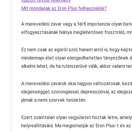
Igazolt orvosi vélemény
Mit mondanak az Eron Plus felhasználók?
A merevedési zavar vagy a férfi impotencia olyan bete
elfogyasztásának hiánya meglehetősen frusztráló, miv
Ez nem csak az egóról szól, hanem arról is, hogy képt
mindennapi élet olyan elengedhetetlen tényezőinek él
alkalmi lehet, de ha rutinszerűvé válik, akkor valami ni
A merevedési zavarok okai nagyon változatosak: kezd
idegességgel, szorongással, depresszióval, az idegsz
járnak a nemi szervek területén.
Ezért számtalan olyan vegyületet hoztak létre, amel
helyreállítására. Ma megismerjük az Eron Plus-t és az