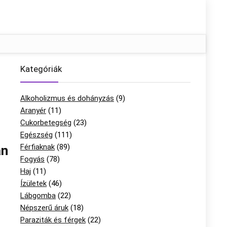
Kategóriák
Alkoholizmus és dohányzás
(9)
Aranyér
(11)
Cukorbetegség
(23)
Egészség
(111)
Férfiaknak
(89)
an
Fogyás
(78)
Haj
(11)
Ízületek
(46)
Lábgomba
(22)
Népszerű áruk
(18)
Paraziták és férgek
(22)