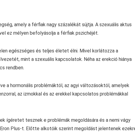
gség, amely a férfiak nagy százalékát sújtja. A szexuális aktus
el ez mélyen befolyásolja a férfiak pszichéjét.
elen egészséges és teljes életet élni. Mivel korlátozza a
vezetét, mint a szexuális kapcsolatok. Néha az erekció hiánya
ncs rendben.
ve a hormonális problémáktól, az agyi változásoktól, amelyek
enzorral, az izmokkal és az erekkel kapcsolatos problémákkal
yek ígéretet tesznek e problémák megoldására és a nemi vágy
 Eron Plus-t. Előtte alkotóik szerint megoldást jelentenek ezekr