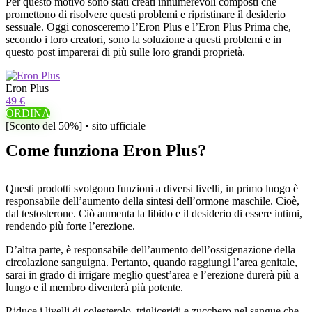
Per questo motivo sono stati creati innumerevoli composti che
promettono di risolvere questi problemi e ripristinare il desiderio
sessuale. Oggi conosceremo l’Eron Plus e l’Eron Plus Prima che,
secondo i loro creatori, sono la soluzione a questi problemi e in
questo post imparerai di più sulle loro grandi proprietà.
Eron Plus
49 €
ORDINA
[Sconto del 50%] • sito ufficiale
Come funziona Eron Plus?
Questi prodotti svolgono funzioni a diversi livelli, in primo luogo è
responsabile dell’aumento della sintesi dell’ormone maschile. Cioè,
dal testosterone. Ciò aumenta la libido e il desiderio di essere intimi,
rendendo più forte l’erezione.
D’altra parte, è responsabile dell’aumento dell’ossigenazione della
circolazione sanguigna. Pertanto, quando raggiungi l’area genitale,
sarai in grado di irrigare meglio quest’area e l’erezione durerà più a
lungo e il membro diventerà più potente.
Riduce i livelli di colesterolo, trigliceridi e zucchero nel sangue che