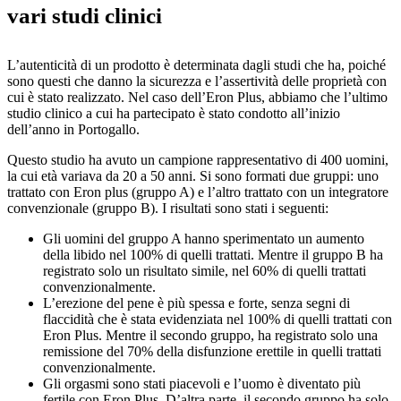
vari studi clinici
L’autenticità di un prodotto è determinata dagli studi che ha, poiché
sono questi che danno la sicurezza e l’assertività delle proprietà con
cui è stato realizzato. Nel caso dell’Eron Plus, abbiamo che l’ultimo
studio clinico a cui ha partecipato è stato condotto all’inizio
dell’anno in Portogallo.
Questo studio ha avuto un campione rappresentativo di 400 uomini,
la cui età variava da 20 a 50 anni. Si sono formati due gruppi: uno
trattato con Eron plus (gruppo A) e l’altro trattato con un integratore
convenzionale (gruppo B). I risultati sono stati i seguenti:
Gli uomini del gruppo A hanno sperimentato un aumento
della libido nel 100% di quelli trattati. Mentre il gruppo B ha
registrato solo un risultato simile, nel 60% di quelli trattati
convenzionalmente.
L’erezione del pene è più spessa e forte, senza segni di
flaccidità che è stata evidenziata nel 100% di quelli trattati con
Eron Plus. Mentre il secondo gruppo, ha registrato solo una
remissione del 70% della disfunzione erettile in quelli trattati
convenzionalmente.
Gli orgasmi sono stati piacevoli e l’uomo è diventato più
fertile con Eron Plus. D’altra parte, il secondo gruppo ha solo