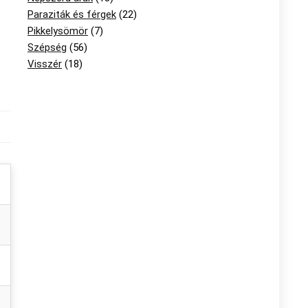
Paraziták és férgek
(22)
Pikkelysömör
(7)
Szépség
(56)
Visszér
(18)