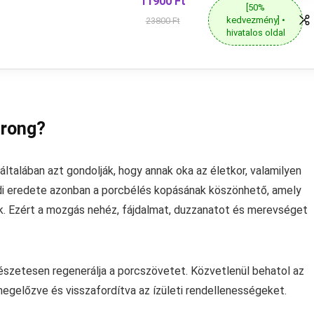
11900 Ft
[50%
kedvezmény] •
23800 Ft
hivatalos oldal
trong?
általában azt gondolják, hogy annak oka az életkor, valamilyen
lódi eredete azonban a porcbélés kopásának köszönhető, amely
k. Ezért a mozgás nehéz, fájdalmat, duzzanatot és merevséget
mészetesen regenerálja a porcszövetet. Közvetlenül behatol az
 megelőzve és visszafordítva az ízületi rendellenességeket.