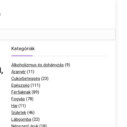
Kategóriák
Alkoholizmus és dohányzás
(9)
,
Aranyér
(11)
Cukorbetegség
(23)
Egészség
(111)
Férfiaknak
(89)
Fogyás
(78)
Haj
(11)
Ízületek
(46)
Lábgomba
(22)
Népszerű áruk
(18)