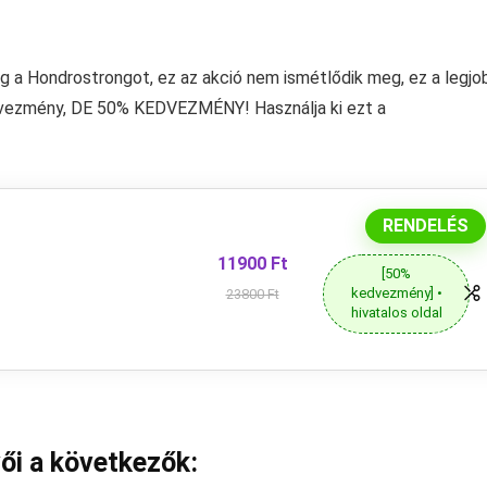
eg a Hondrostrongot, ez az akció nem ismétlődik meg, ez a legjo
vezmény, DE 50% KEDVEZMÉNY! Használja ki ezt a
RENDELÉS
11900 Ft
[50%
kedvezmény] •
23800 Ft
hivatalos oldal
ői a következők: