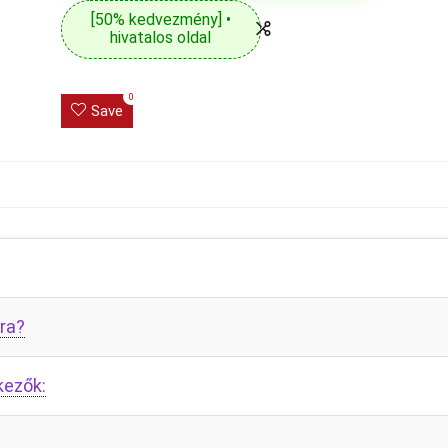
[50% kedvezmény] •
hivatalos oldal
0
Save
ra?
kezők: