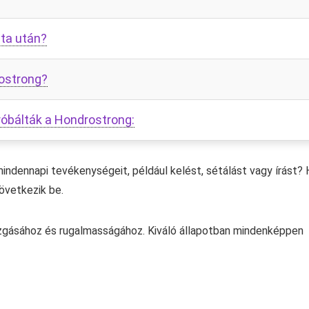
ata után?
ostrong?
róbálták a Hondrostrong:
indennapi tevékenységeit, például kelést, sétálást vagy írást? 
következik be.
zgásához és rugalmasságához. Kiváló állapotban mindenképpen