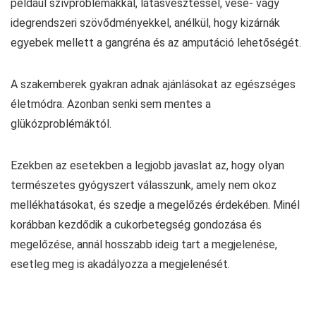
például szívproblémákkal, látásvesztéssel, vese- vagy
idegrendszeri szövődményekkel, anélkül, hogy kizárnák
egyebek mellett a gangréna és az amputáció lehetőségét.
A szakemberek gyakran adnak ajánlásokat az egészséges
életmódra. Azonban senki sem mentes a
glükózproblémáktól.
Ezekben az esetekben a legjobb javaslat az, hogy olyan
természetes gyógyszert válasszunk, amely nem okoz
mellékhatásokat, és szedje a megelőzés érdekében. Minél
korábban kezdődik a cukorbetegség gondozása és
megelőzése, annál hosszabb ideig tart a megjelenése,
esetleg meg is akadályozza a megjelenését.