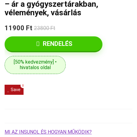
– ár a gyógyszertárakban,
vélemények, vásárlás
11900 Ft
23800 Ft
RENDELÉS
[50% kedvezmény] •
hivatalos oldal
0
Save
MI AZ INSUNOL ÉS HOGYAN MŰKÖDIK?