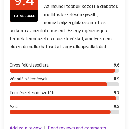
9.4
Az Insunol többek között a diabetes
mellitus kezelésére javallt,
TOTAL SCORE
normalizálja a glükózszintet és
serkenti az inzulintermelést. Ez egy egészséges
termék természetes összetevőkkel, amelyek nem
okoznak mellékhatásokat vagy ellenjavallatokat.
Orvos felülvizsgálata
9.6
Vásárlói vélemények
8.9
Természetes összetétel
9.7
Az ár
9.2
Add your review
|
Read reviews and comments