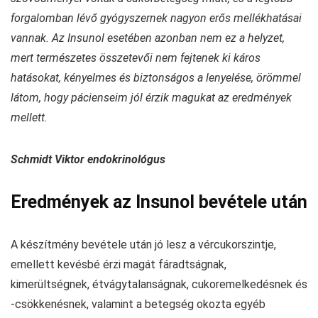
forgalomban lévő gyógyszernek nagyon erős mellékhatásai
vannak. Az Insunol esetében azonban nem ez a helyzet,
mert természetes összetevői nem fejtenek ki káros
hatásokat, kényelmes és biztonságos a lenyelése, örömmel
látom, hogy pácienseim jól érzik magukat az eredmények
mellett.
Schmidt Viktor endokrinológus
Eredmények az Insunol bevétele után
A készítmény bevétele után jó lesz a vércukorszintje,
emellett kevésbé érzi magát fáradtságnak,
kimerültségnek, étvágytalanságnak, cukoremelkedésnek és
-csökkenésnek, valamint a betegség okozta egyéb