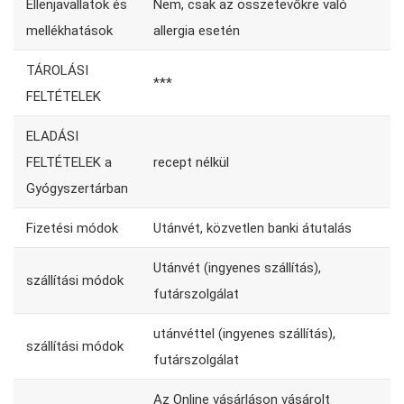
Ellenjavallatok és
Nem, csak az összetevőkre való
mellékhatások
allergia esetén
TÁROLÁSI
***
FELTÉTELEK
ELADÁSI
recept nélkül
FELTÉTELEK a
Gyógyszertárban
Fizetési módok
Utánvét, közvetlen banki átutalás
Utánvét (ingyenes szállítás),
szállítási módok
futárszolgálat
utánvéttel (ingyenes szállítás),
szállítási módok
futárszolgálat
Az Online vásárláson vásárolt