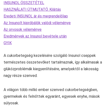
INSUNOL ÖSSZETÉTEL
HASZNÁLATI ÚTMUTATÓ. Kilátás
Eredeti INSUNOL ár és megrendelőlap
Az Insunolt kipróbálók valódi véleménye
Az orvosok véleménye
Eredmények az Insunol bevétele után
GYIK
A cukorbetegség kezelésére szolgáló Insunol cseppek
természetes összetevőket tartalmaznak, így alkalmasak a
glükózproblémák kiegyenlítésére, amelyektől a lakosság
nagy része szenved.
A világon több millió ember szenved cukorbetegségben,
gyermekek és felnőttek egyaránt, egyesek enyhe, mások
súlyosak.