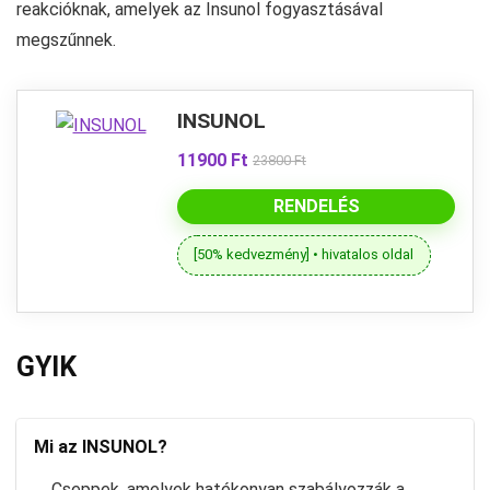
reakcióknak, amelyek az Insunol fogyasztásával
megszűnnek.
INSUNOL
11900 Ft
23800 Ft
RENDELÉS
[50% kedvezmény] • hivatalos oldal
GYIK
Mi az INSUNOL?
Cseppek, amelyek hatékonyan szabályozzák a