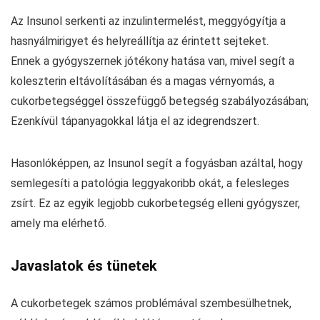
Az Insunol serkenti az inzulintermelést, meggyógyítja a
hasnyálmirigyet és helyreállítja az érintett sejteket.
Ennek a gyógyszernek jótékony hatása van, mivel segít a
koleszterin eltávolításában és a magas vérnyomás, a
cukorbetegséggel összefüggő betegség szabályozásában;
Ezenkívül tápanyagokkal látja el az idegrendszert.
Hasonlóképpen, az Insunol segít a fogyásban azáltal, hogy
semlegesíti a patológia leggyakoribb okát, a felesleges
zsírt. Ez az egyik legjobb cukorbetegség elleni gyógyszer,
amely ma elérhető.
Javaslatok és tünetek
A cukorbetegek számos problémával szembesülhetnek,