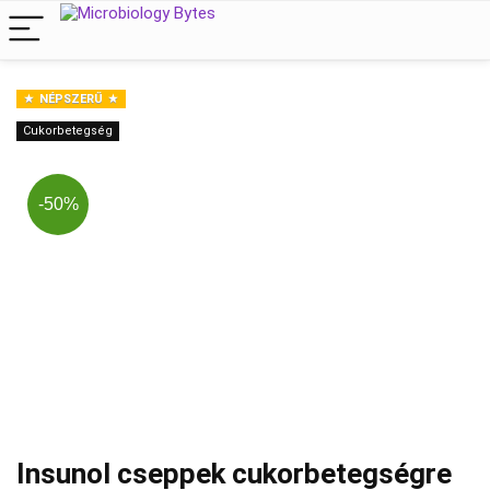
NÉPSZERŰ
Cukorbetegség
-50%
Insunol cseppek cukorbetegségre