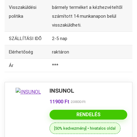
Visszaküldési
bármely terméket a kézhezvételtől
politika
számított 14 munkanapon belül
visszaküldheti.
SZÁLLÍTÁSI IDŐ
2-5 nap
Elérhetőség
raktáron
Ár
***
INSUNOL
11900 Ft
23800 Ft
RENDELÉS
[50% kedvezmény] • hivatalos oldal