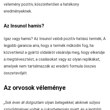
vélemény pozitív, köszönhetően a hatékony
eredményeknek.
Az Insunol hamis?
Igaz vagy hamis? Az Insunol valódi pozitív hatású termék; A
legjobb garancia arra, hogy a termék működni fog, ha
közvetlenül a gyártó oldaláról vásárolja meg, hogy elkerülje
a megtévesztést, a csalásokat vagy az olyan replikákat,
amelyek nem tartalmazzák az eredeti formula összes
összetevőjét.
Az orvosok véleménye
„Sok éven át dolgoztam olyan betegekkel, akiknek súlyos
szövődményei voltak a cukorbetegség miatt, és a legtöbb