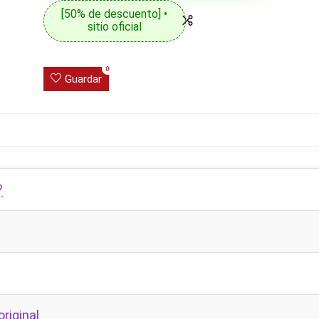
[50% de descuento] •
sitio oficial
0
Guardar
?
riginal