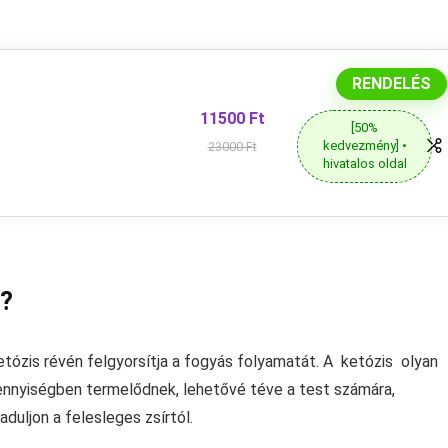
RENDELÉS
11500 Ft
[50%
kedvezmény] •
23000 Ft
hivatalos oldal
t?
ketózis révén felgyorsítja a fogyás folyamatát. A ketózis olyan
nnyiségben termelődnek, lehetővé téve a test számára,
duljon a felesleges zsírtól.