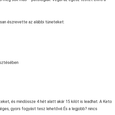
san észrevette az alábbi tüneteket:
esztésében
ket, és mindössze 4 hét alatt akár 15 kilót is leadhat. A Keto
ges, gyors fogyást tesz lehetővé.És a legjobb? nincs