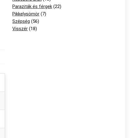
Paraziták és férgek
(22)
Pikkelysömör
(7)
Szépség
(56)
Visszér
(18)