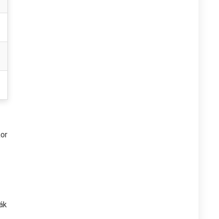
kor
ák