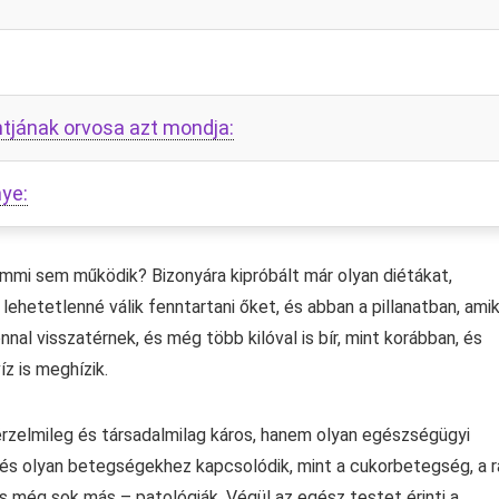
ntjának orvosa azt mondja:
nye:
emmi sem működik? Bizonyára kipróbált már olyan diétákat,
lehetetlenné válik fenntartani őket, és abban a pillanatban, ami
nnal visszatérnek, és még több kilóval is bír, mint korábban, és
z is meghízik.
érzelmileg és társadalmilag káros, hanem olyan egészségügyi
 és olyan betegségekhez kapcsolódik, mint a cukorbetegség, a r
s még sok más – patológiák. Végül az egész testet érinti a