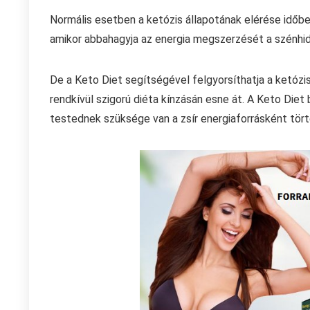
Normális esetben a ketózis állapotának elérése időbe 
amikor abbahagyja az energia megszerzését a szénhid
De a Keto Diet segítségével felgyorsíthatja a ketózi
rendkívül szigorú diéta kínzásán esne át. A Keto Diet
testednek szüksége van a zsír energiaforrásként tör