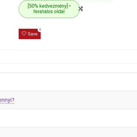
[50% kedvezmény] •
hivatalos oldal
0
Save
ennyi?