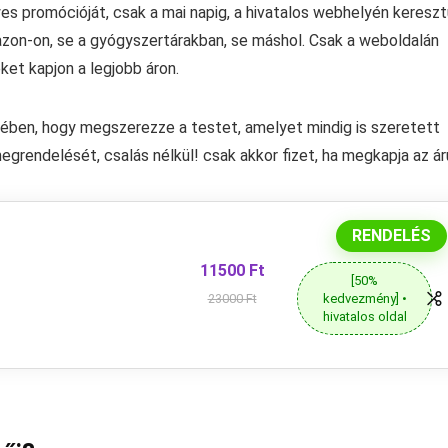
 promócióját, csak a mai napig, a hivatalos webhelyén keresztü
azon-on, se a gyógyszertárakban, se máshol. Csak a weboldalán
ket kapjon a legjobb áron.
ben, hogy megszerezze a testet, amelyet mindig is szeretett
megrendelését, csalás nélkül! csak akkor fizet, ha megkapja az ár
RENDELÉS
11500 Ft
[50%
kedvezmény] •
23000 Ft
hivatalos oldal