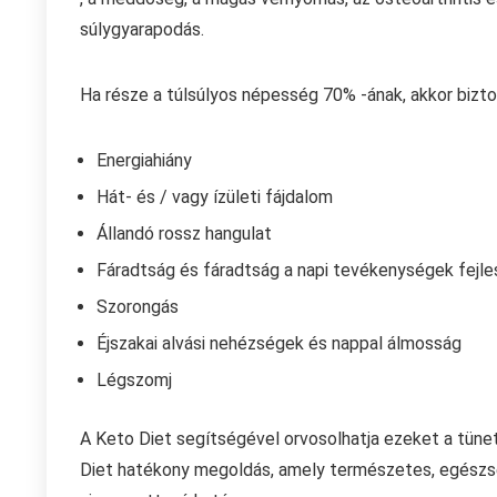
súlygyarapodás.
Ha része a túlsúlyos népesség 70% -ának, akkor bizto
Energiahiány
Hát- és / vagy ízületi fájdalom
Állandó rossz hangulat
Fáradtság és fáradtság a napi tevékenységek fejl
Szorongás
Éjszakai alvási nehézségek és nappal álmosság
Légszomj
A Keto Diet segítségével orvosolhatja ezeket a tünete
Diet hatékony megoldás, amely természetes, egészsé