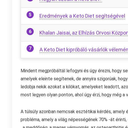
Eredmények a Keto Diet segítségével
Khalan Jaisai, az Elhízás Orvosi Közpo
A Keto Diet kipróbáló vásárlók vélemé
Mindent megpróbáltál lefogyni és úgy érezni, hogy s
amelyek eleinte segítenek, de annyira szigorúak, hogy 
ledobja nekik azokat a kilókat, amelyeket leadott, azo
most legyen olyan ponton, ahol úgy érzi, hogy még a ví
A túlsúly azonban nemcsak esztétikai kérdés, amely 
probléma, amely a világ népességének 70% -át érinti,
, a meddőség, a magas vérnyomás, az osteoarthritis é