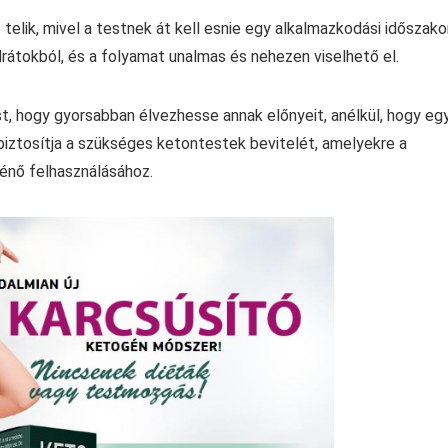
telik, mivel a testnek át kell esnie egy alkalmazkodási időszako
rátokból, és a folyamat unalmas és nehezen viselhető el.
st, hogy gyorsabban élvezhesse annak előnyeit, anélkül, hogy eg
 biztosítja a szükséges ketontestek bevitelét, amelyekre a
ténő felhasználásához.