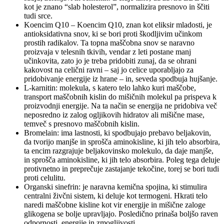
kot je znano “slab holesterol”, normalizira presnovo in ščiti
tudi srce.
Koencim Q10 – Koencim Q10, znan kot eliksir mladosti, je
antioksidativna snov, ki se bori proti škodljivim učinkom
prostih radikalov. Ta topna maščobna snov se naravno
proizvaja v telesnih tkivih, vendar z leti postane manj
učinkovita, zato jo je treba pridobiti zunaj, da se ohrani
kakovost na celični ravni – saj jo celice uporabljajo za
pridobivanje energije iz hrane – in, seveda spodbuja hujšanje.
L-karnitin: molekula, s katero telo lahko kuri maščobe,
transport maščobnih kislin do mišičnih molekul pa prispeva k
proizvodnji energije. Na ta način se energija ne pridobiva več
neposredno iz zalog ogljikovih hidratov ali mišične mase,
temveč s presnovo maščobnih kislin.
Bromelain: ima lastnosti, ki spodbujajo prebavo beljakovin,
da tvorijo manjše in sprošča aminokisline, ki jih telo absorbira,
ta encim razgrajuje beljakovinsko molekulo, da daje manjše,
in sprošča aminokisline, ki jih telo absorbira. Poleg tega deluje
protivnetno in preprečuje zastajanje tekočine, torej se bori tudi
proti celulitu.
Organski sinefrin: je naravna kemična spojina, ki stimulira
centralni živčni sistem, ki deluje kot termogeni. Hkrati telo
naredi maščobne kisline kot vir energije in mišične zaloge
glikogena se bolje upravljajo. Posledično prinaša boljšo raven
odpornosti, energije in zmogljivosti.