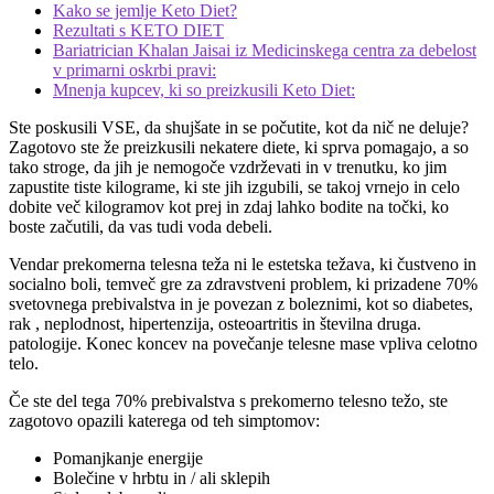
Kako se jemlje Keto Diet?
Rezultati s KETO DIET
Bariatrician Khalan Jaisai iz Medicinskega centra za debelost
v primarni oskrbi pravi:
Mnenja kupcev, ki so preizkusili Keto Diet:
Ste poskusili VSE, da shujšate in se počutite, kot da nič ne deluje?
Zagotovo ste že preizkusili nekatere diete, ki sprva pomagajo, a so
tako stroge, da jih je nemogoče vzdrževati in v trenutku, ko jim
zapustite tiste kilograme, ki ste jih izgubili, se takoj vrnejo in celo
dobite več kilogramov kot prej in zdaj lahko bodite na točki, ko
boste začutili, da vas tudi voda debeli.
Vendar prekomerna telesna teža ni le estetska težava, ki čustveno in
socialno boli, temveč gre za zdravstveni problem, ki prizadene 70%
svetovnega prebivalstva in je povezan z boleznimi, kot so diabetes,
rak , neplodnost, hipertenzija, osteoartritis in številna druga.
patologije. Konec koncev na povečanje telesne mase vpliva celotno
telo.
Če ste del tega 70% prebivalstva s prekomerno telesno težo, ste
zagotovo opazili katerega od teh simptomov:
Pomanjkanje energije
Bolečine v hrbtu in / ali sklepih