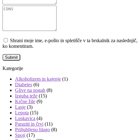
Shrani moje ime, e-pošto in spletišče v ta brskalnik za naslednjič,
ko komentiram.
Kategorije
Alkoholizem in kajenje
(1)
Diabetes
(6)
Glive na nogah
(8)
Izguba teže
(15)
Krčne žile
(9)
Lasje
(3)
Lepota
(15)
Luskavica
(4)
Paraziti in črvi
(11)
Priljubljeno blago
(8)
Spoji
(17)