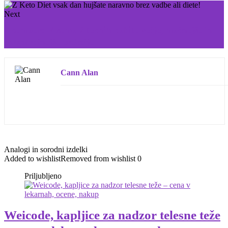
Next
Adamour: V samo 2 tednih dobite večje, močnejše in
dolgotrajnejše erekcije
Cann Alan
Analogi in sorodni izdelki
Added to wishlist
Removed from wishlist
0
Priljubljeno
Weicode, kapljice za nadzor telesne teže