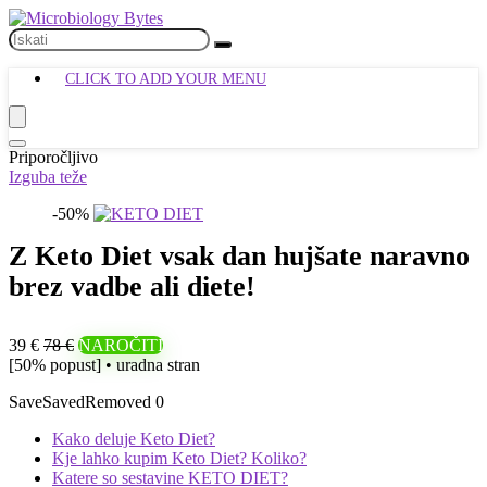
CLICK TO ADD YOUR MENU
Priporočljivo
Izguba teže
-50%
Z Keto Diet vsak dan hujšate naravno
brez vadbe ali diete!
39 €
78 €
NAROČITI
[50% popust] • uradna stran
Save
Saved
Removed
0
Kako deluje Keto Diet?
Kje lahko kupim Keto Diet? Koliko?
Katere so sestavine KETO DIET?