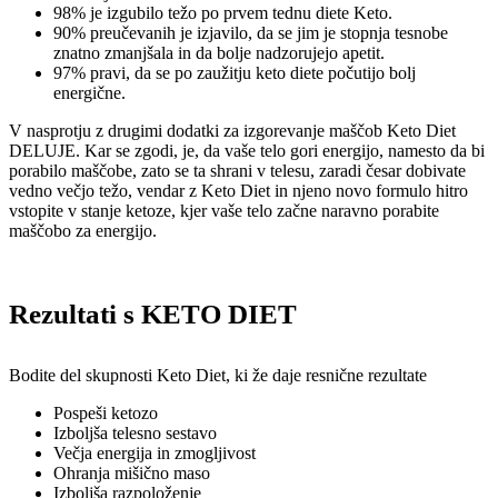
98% je izgubilo težo po prvem tednu diete Keto.
90% preučevanih je izjavilo, da se jim je stopnja tesnobe
znatno zmanjšala in da bolje nadzorujejo apetit.
97% pravi, da se po zaužitju keto diete počutijo bolj
energične.
V nasprotju z drugimi dodatki za izgorevanje maščob Keto Diet
DELUJE. Kar se zgodi, je, da vaše telo gori energijo, namesto da bi
porabilo maščobe, zato se ta shrani v telesu, zaradi česar dobivate
vedno večjo težo, vendar z Keto Diet in njeno novo formulo hitro
vstopite v stanje ketoze, kjer vaše telo začne naravno porabite
maščobo za energijo.
Rezultati s KETO DIET
Bodite del skupnosti Keto Diet, ki že daje resnične rezultate
Pospeši ketozo
Izboljša telesno sestavo
Večja energija in zmogljivost
Ohranja mišično maso
Izboljša razpoloženje