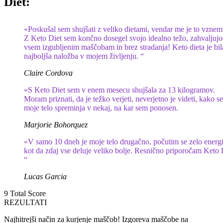
Diet:
«Poskušal sem shujšati z veliko dietami, vendar me je to vznemi
Z Keto Diet sem končno dosegel svojo idealno težo, zahvaljujo
vsem izgubljenim maščobam in brez stradanja! Keto dieta je bil
najboljša naložba v mojem življenju. “
Claire Cordova
«S Keto Diet sem v enem mesecu shujšala za 13 kilogramov.
Moram priznati, da je težko verjeti, neverjetno je videti, kako se
moje telo spreminja v nekaj, na kar sem ponosen.
Marjorie Bohorquez
«V samo 10 dneh je moje telo drugačno, počutim se zelo energ
kot da zdaj vse deluje veliko bolje. Resnično priporočam Keto 
“
Lucas Garcia
9
Total Score
REZULTATI
Najhitrejši način za kurjenje maščob! Izgoreva maščobe na