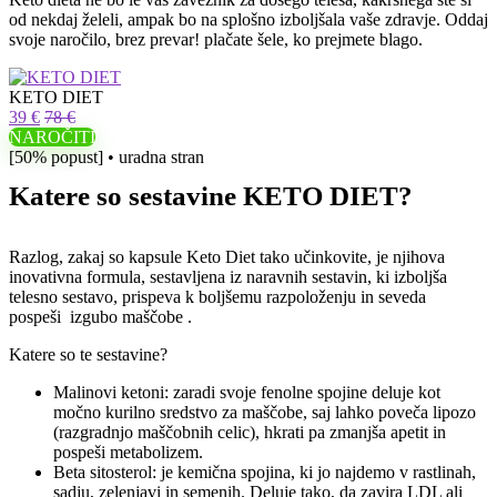
od nekdaj želeli, ampak bo na splošno izboljšala vaše zdravje. Oddaj
svoje naročilo, brez prevar! plačate šele, ko prejmete blago.
KETO DIET
39 €
78 €
NAROČITI
[50% popust] • uradna stran
Katere so sestavine KETO DIET?
Razlog, zakaj so kapsule Keto Diet tako učinkovite, je njihova
inovativna formula, sestavljena iz naravnih sestavin, ki izboljša
telesno sestavo, prispeva k boljšemu razpoloženju in seveda
pospeši izgubo maščobe .
Katere so te sestavine?
Malinovi ketoni: zaradi svoje fenolne spojine deluje kot
močno kurilno sredstvo za maščobe, saj lahko poveča lipozo
(razgradnjo maščobnih celic), hkrati pa zmanjša apetit in
pospeši metabolizem.
Beta sitosterol: je kemična spojina, ki jo najdemo v rastlinah,
sadju, zelenjavi in ​​semenih. Deluje tako, da zavira LDL ali