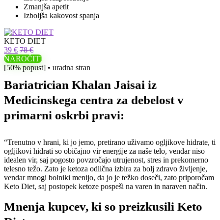
Zmanjša apetit
Izboljša kakovost spanja
KETO DIET
39 €
78 €
NAROČITI
[50% popust] • uradna stran
Bariatrician Khalan Jaisai iz
Medicinskega centra za debelost v
primarni oskrbi pravi:
“Trenutno v hrani, ki jo jemo, pretirano uživamo ogljikove hidrate, ti
ogljikovi hidrati so običajno vir energije za naše telo, vendar niso
idealen vir, saj pogosto povzročajo utrujenost, stres in prekomerno
telesno težo. Zato je ketoza odlična izbira za bolj zdravo življenje,
vendar mnogi bolniki menijo, da jo je težko doseči, zato priporočam
Keto Diet, saj postopek ketoze pospeši na varen in naraven način.
Mnenja kupcev, ki so preizkusili Keto