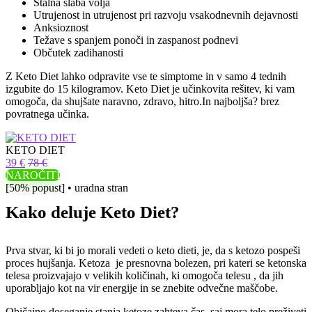
Stalna slaba volja
Utrujenost in utrujenost pri razvoju vsakodnevnih dejavnosti
Anksioznost
Težave s spanjem ponoči in zaspanost podnevi
Občutek zadihanosti
Z Keto Diet lahko odpravite vse te simptome in v samo 4 tednih
izgubite do 15 kilogramov. Keto Diet je učinkovita rešitev, ki vam
omogoča, da shujšate naravno, zdravo, hitro.In najboljša? brez
povratnega učinka.
KETO DIET
39 €
78 €
NAROČITI
[50% popust] • uradna stran
Kako deluje Keto Diet?
Prva stvar, ki bi jo morali vedeti o keto dieti, je, da s ketozo pospeši
proces hujšanja. Ketoza je presnovna bolezen, pri kateri se ketonska
telesa proizvajajo v velikih količinah, ki omogoča telesu , da jih
uporabljajo kot na vir energije in se znebite odvečne maščobe.
Običajno doseganje stanja ketoze zahteva čas, saj mora telo preživeti