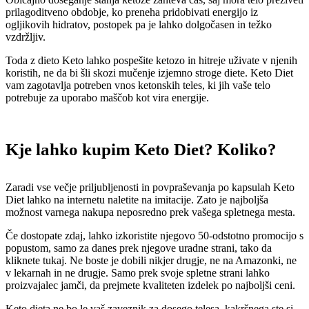
prilagoditveno obdobje, ko preneha pridobivati ​​energijo iz
ogljikovih hidratov, postopek pa je lahko dolgočasen in težko
vzdržljiv.
Toda z dieto Keto lahko pospešite ketozo in hitreje uživate v njenih
koristih, ne da bi šli skozi mučenje izjemno stroge diete. Keto Diet
vam zagotavlja potreben vnos ketonskih teles, ki jih vaše telo
potrebuje za uporabo maščob kot vira energije.
Kje lahko kupim Keto Diet? Koliko?
Zaradi vse večje priljubljenosti in povpraševanja po kapsulah Keto
Diet lahko na internetu naletite na imitacije. Zato je najboljša
možnost varnega nakupa neposredno prek vašega spletnega mesta.
Če dostopate zdaj, lahko izkoristite njegovo 50-odstotno promocijo s
popustom, samo za danes prek njegove uradne strani, tako da
kliknete tukaj. Ne boste je dobili nikjer drugje, ne na Amazonki, ne
v lekarnah in ne drugje. Samo prek svoje spletne strani lahko
proizvajalec jamči, da prejmete kvaliteten izdelek po najboljši ceni.
Keto dieta ne bo le vaš zaveznik za dosego telesa, kakršnega ste si