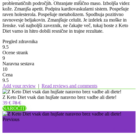
problematičnih področjih. Ohranjate mišično maso. Izboljša videz
kože. Zmanjša apetit. Podpira kardiovaskularni sistem. Pospešuje
raven holesterola. Pospešuje metabolizem. Spodbuja pozitivno
ravnovesje beljakovin. Zmanjšuje celulit. Je izdelek za moške in
ženske. vaš najboljši zaveznik, ne čakajte več, tukaj boste z Keto
Diet varno in hitro dobili resnične in trajne rezultate.
Pregled zdravnika
9.5
Ocene strank
9
Naravna sestava
10
Cena
9.5
Add your review
|
Read reviews and comments
Z Keto Diet vsak dan hujšate naravno brez vadbe ali diete!
39 €
78 €
NAROČITI
Previous
Poslovite se od krčnih žil za vedno z uporabo Nanovein!