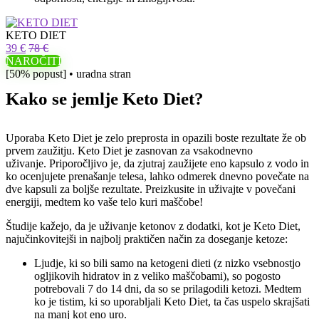
KETO DIET
39 €
78 €
NAROČITI
[50% popust] • uradna stran
Kako se jemlje Keto Diet?
Uporaba Keto Diet je zelo preprosta in opazili boste rezultate že ob
prvem zaužitju. Keto Diet je zasnovan za vsakodnevno
uživanje. Priporočljivo je, da zjutraj zaužijete eno kapsulo z vodo in
ko ocenjujete prenašanje telesa, lahko odmerek dnevno povečate na
dve kapsuli za boljše rezultate. Preizkusite in uživajte v povečani
energiji, medtem ko vaše telo kuri maščobe!
Študije kažejo, da je uživanje ketonov z dodatki, kot je Keto Diet,
najučinkovitejši in najbolj praktičen način za doseganje ketoze:
Ljudje, ki so bili samo na ketogeni dieti (z nizko vsebnostjo
ogljikovih hidratov in z veliko maščobami), so pogosto
potrebovali 7 do 14 dni, da so se prilagodili ketozi. Medtem
ko je tistim, ki so uporabljali Keto Diet, ta čas uspelo skrajšati
na manj kot eno uro.