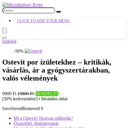
CLICK TO ADD YOUR MENU
Ízületek
-50%
Ostevit por ízületekhez – kritikák,
vásárlás, ár a gyógyszertárakban,
valós vélemények
9900 Ft
19800 Ft
RENDELÉS
[50% kedvezmény] • hivatalos oldal
Save
Saved
Removed
0
Mi a Ostevit? Hogyan működik?
Összetétel. Hatóanyagok