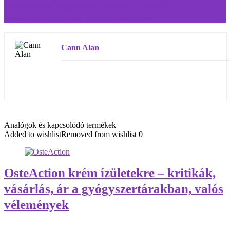
Apolloss tea fogyáshoz – kritikák, vásárlás, ár a
gyógyszertárakban, valós vélemények
Cann Alan
Analógok és kapcsolódó termékek
Added to wishlist
Removed from wishlist
0
OsteAction krém ízületekre – kritikák,
vásárlás, ár a gyógyszertárakban, valós
vélemények