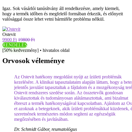
Igaz. Sok vásárlói tanúsítvány áll rendelkezésre, amely kiemeli,
hogy a termék időben és megfelelő formában érkezik, és előnyeit
valósággal össze lehet vetni bármiféle probléma nélkül.
Ostevit
9900 Ft
19800 Ft
RENDELÉS
[50% kedvezmény] • hivatalos oldal
Orvosok véleménye
Az Ostevit hatékony megoldást nyújt az ízületi problémák
kezelésére. A klinikai tapasztalataim alapján láttam, hogy a bet
jelentős javulást tapasztaltak a fájdalom és a mozgékonyság ter
Ostevit rendszeres szedése során. Az összetevők gondosan
kiválasztottak és tudományosan alátámasztottak, ami bizalmat
ébreszt a termék hatékonyságával kapcsolatban. Ajánlom az Ost
et azoknak a betegeknek, akik ízületi problémákkal küzdenek, 
szeretnének természetes módon segíteni az egészségük
megőrzésében és javításában.
Dr. Schmidt Gábor, reumatológus