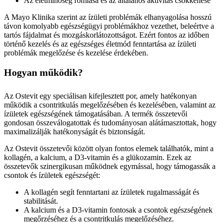
Az életminőség romlása és az általános aktivitás csökkenése
A Mayo Klinika szerint az ízületi problémák elhanyagolása hosszú
távon komolyabb egészségügyi problémákhoz vezethet, beleértve a
tartós fájdalmat és mozgáskorlátozottságot. Ezért fontos az időben
történő kezelés és az egészséges életmód fenntartása az ízületi
problémák megelőzése és kezelése érdekében.
Hogyan működik?
Az Ostevit egy speciálisan kifejlesztett por, amely hatékonyan
működik a csontritkulás megelőzésében és kezelésében, valamint az
ízületek egészségének támogatásában. A termék összetevői
gondosan összeválogatottak és tudományosan alátámasztottak, hogy
maximalizálják hatékonyságát és biztonságát.
Az Ostevit összetevői között olyan fontos elemek találhatók, mint a
kollagén, a kalcium, a D3-vitamin és a glükozamin. Ezek az
összetevők szinergikusan működnek egymással, hogy támogassák a
csontok és ízületek egészségét:
A kollagén segít fenntartani az ízületek rugalmasságát és
stabilitását.
A kalcium és a D3-vitamin fontosak a csontok egészségének
megőrzéséhez és a csontritkulás megelőzéséhez.