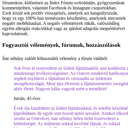
fórumokon, különösen az Index Fórum weboldalán, gyógyszertárak
kommentjeiben, valamint Facebook és Instagram csoportokban.
Ezek közül sok pozitív visszajelzés, amelyek azt hangsúlyozzák,
hogy ez egy 100%-ban természetes készítmény, amelynek nincsenek
negatív mellékhatásai. A negatív vélemények ritkák, valószínűleg
egyéni allergiás reakciókkal vagy az ajánlott adagolás megsértésével
kapcsolatosak.
Fogyasztói vélemények, fórumok, hozzászólások
Íme néhány valódi felhasználói vélemény a fórum vitáiból:
Sok éven át szenvedtem az ízületi fájdalmaktól, ami korlátozta 
mindennapi tevékenységeimet. Az Ostevit rendkívül hatékonya
segített enyhíteni a fájdalmat és visszaadta az ízületeim
mozgékonyságát. Most újra élvezem a fájdalommentes mozgást
aktív életet. Nagyon hálás vagyok ezért a termékért!
István, 45 éves
Évek óta küzdöttem az ízületi fájdalmakkal, és sokféle készítm
kipróbáltam, de egyik sem hozott tartós javulást. Amikor elkez
szedni az Ostevit-et, már néhány héten belül észrevettem a
különbséget. Az ízületeim sokkal kevésbé fájnak, és sokkal