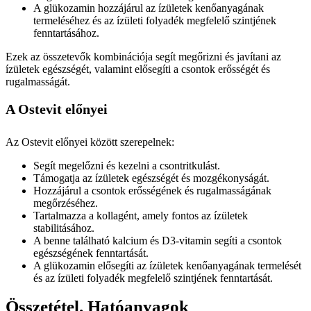
A glükozamin hozzájárul az ízületek kenőanyagának
termeléséhez és az ízületi folyadék megfelelő szintjének
fenntartásához.
Ezek az összetevők kombinációja segít megőrizni és javítani az
ízületek egészségét, valamint elősegíti a csontok erősségét és
rugalmasságát.
A Ostevit előnyei
Az Ostevit előnyei között szerepelnek:
Segít megelőzni és kezelni a csontritkulást.
Támogatja az ízületek egészségét és mozgékonyságát.
Hozzájárul a csontok erősségének és rugalmasságának
megőrzéséhez.
Tartalmazza a kollagént, amely fontos az ízületek
stabilitásához.
A benne található kalcium és D3-vitamin segíti a csontok
egészségének fenntartását.
A glükozamin elősegíti az ízületek kenőanyagának termelését
és az ízületi folyadék megfelelő szintjének fenntartását.
Összetétel. Hatóanyagok