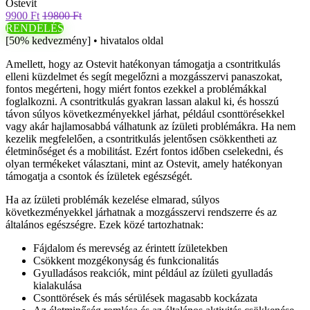
Ostevit
9900 Ft
19800 Ft
RENDELÉS
[50% kedvezmény] • hivatalos oldal
Amellett, hogy az Ostevit hatékonyan támogatja a csontritkulás
elleni küzdelmet és segít megelőzni a mozgásszervi panaszokat,
fontos megérteni, hogy miért fontos ezekkel a problémákkal
foglalkozni. A csontritkulás gyakran lassan alakul ki, és hosszú
távon súlyos következményekkel járhat, például csonttörésekkel
vagy akár hajlamosabbá válhatunk az ízületi problémákra. Ha nem
kezelik megfelelően, a csontritkulás jelentősen csökkentheti az
életminőséget és a mobilitást. Ezért fontos időben cselekedni, és
olyan termékeket választani, mint az Ostevit, amely hatékonyan
támogatja a csontok és ízületek egészségét.
Ha az ízületi problémák kezelése elmarad, súlyos
következményekkel járhatnak a mozgásszervi rendszerre és az
általános egészségre. Ezek közé tartozhatnak:
Fájdalom és merevség az érintett ízületekben
Csökkent mozgékonyság és funkcionalitás
Gyulladásos reakciók, mint például az ízületi gyulladás
kialakulása
Csonttörések és más sérülések magasabb kockázata