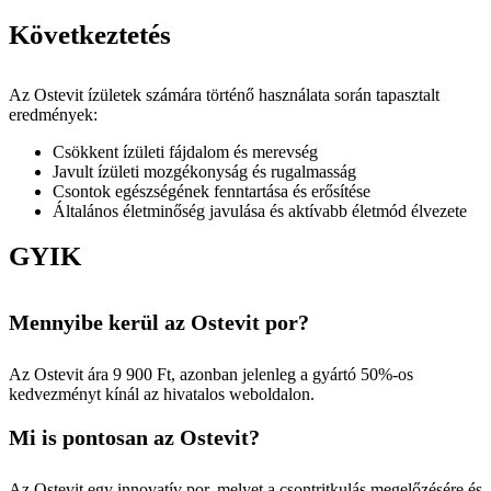
Következtetés
Az Ostevit ízületek számára történő használata során tapasztalt
eredmények:
Csökkent ízületi fájdalom és merevség
Javult ízületi mozgékonyság és rugalmasság
Csontok egészségének fenntartása és erősítése
Általános életminőség javulása és aktívabb életmód élvezete
GYIK
Mennyibe kerül az Ostevit por?
Az Ostevit ára 9 900 Ft, azonban jelenleg a gyártó 50%-os
kedvezményt kínál az hivatalos weboldalon.
Mi is pontosan az Ostevit?
Az Ostevit egy innovatív por, melyet a csontritkulás megelőzésére és