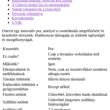
Használati utasítás. Hogyan kell szedni
A Ostevit eredeti ára és megrendelése
Valódi vélemények a Ostevitról
Orvosok véleménye
Következtetés
GYIK
Ostevit egy innovatív por, amelyet a csontritkulás megelőzésére és
kezelésére terveztek. Hatékonyan támogatja az ízületek egészségét
és mozgékonyságát.
Kiszerelés
Por
Csak a hivatalos weboldalon kell
Ez csalás?
rendelni
Működik?
Igen
Ellenjavallatok és
Nem, csak az összetevőkkel szembeni
mellékhatások
allergia esetén
Tárolási feltételek
Hűvös helyen tárolandó
Értékesítési feltételek a
Recept nélkül
gyógyszertárban
Fizetési módok
Utánvéttel, közvetlen banki átutalással
Utánvéttel (ingyenes szállítás),
Szállítási módok
futárszolgálat
Szállítási idő
2-5 munkanap