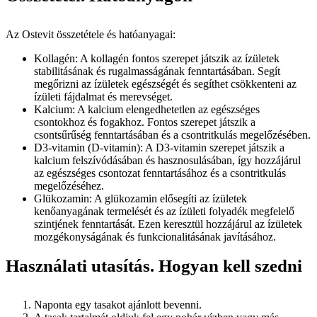
Az Ostevit összetétele és hatóanyagai:
Kollagén: A kollagén fontos szerepet játszik az ízületek
stabilitásának és rugalmasságának fenntartásában. Segít
megőrizni az ízületek egészségét és segíthet csökkenteni az
ízületi fájdalmat és merevséget.
Kalcium: A kalcium elengedhetetlen az egészséges
csontokhoz és fogakhoz. Fontos szerepet játszik a
csontsűrűség fenntartásában és a csontritkulás megelőzésében.
D3-vitamin (D-vitamin): A D3-vitamin szerepet játszik a
kalcium felszívódásában és hasznosulásában, így hozzájárul
az egészséges csontozat fenntartásához és a csontritkulás
megelőzéséhez.
Glükozamin: A glükozamin elősegíti az ízületek
kenőanyagának termelését és az ízületi folyadék megfelelő
szintjének fenntartását. Ezen keresztül hozzájárul az ízületek
mozgékonyságának és funkcionalitásának javításához.
Használati utasítás. Hogyan kell szedni
Naponta egy tasakot ajánlott bevenni.