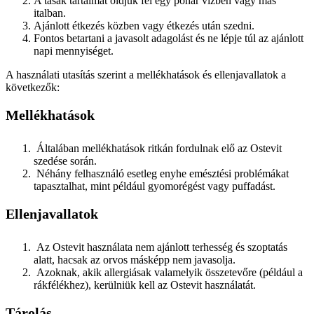
A tasak tartalmát oldjuk fel egy pohár vízben vagy más
italban.
Ajánlott étkezés közben vagy étkezés után szedni.
Fontos betartani a javasolt adagolást és ne lépje túl az ajánlott
napi mennyiséget.
A használati utasítás szerint a mellékhatások és ellenjavallatok a
következők:
Mellékhatások
Általában mellékhatások ritkán fordulnak elő az Ostevit
szedése során.
Néhány felhasználó esetleg enyhe emésztési problémákat
tapasztalhat, mint például gyomorégést vagy puffadást.
Ellenjavallatok
Az Ostevit használata nem ajánlott terhesség és szoptatás
alatt, hacsak az orvos másképp nem javasolja.
Azoknak, akik allergiásak valamelyik összetevőre (például a
rákfélékhez), kerülniük kell az Ostevit használatát.
Tárolás