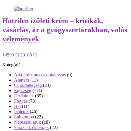
Hotrifen ízületi krém – kritikák,
vásárlás, ár a gyógyszertárakban, valós
vélemények
14590 Ft
29180 Ft
Kategóriák
Alkoholizmus és dohányzás
(9)
Aranyér
(11)
Cukorbetegség
(23)
Egészség
(111)
Férfiaknak
(89)
Fogyás
(78)
Haj
(11)
Ízületek
(46)
Lábgomba
(22)
Népszerű áruk
(18)
Paraziták és férgek
(22)