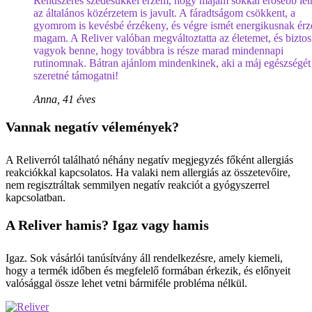
Rendszeres szedésükkel érzem, hogy májam sokkal erősebb lett
az általános közérzetem is javult. A fáradtságom csökkent, a
gyomrom is kevésbé érzékeny, és végre ismét energikusnak ér
magam. A Reliver valóban megváltoztatta az életemet, és biztos
vagyok benne, hogy továbbra is része marad mindennapi
rutinomnak. Bátran ajánlom mindenkinek, aki a máj egészségét
szeretné támogatni!
Anna, 41 éves
Vannak negatív vélemények?
A Reliverról található néhány negatív megjegyzés főként allergiás
reakciókkal kapcsolatos. Ha valaki nem allergiás az összetevőire,
nem regisztráltak semmilyen negatív reakciót a gyógyszerrel
kapcsolatban.
A Reliver hamis? Igaz vagy hamis
Igaz. Sok vásárlói tanúsítvány áll rendelkezésre, amely kiemeli,
hogy a termék időben és megfelelő formában érkezik, és előnyeit
valósággal össze lehet vetni bármiféle probléma nélkül.