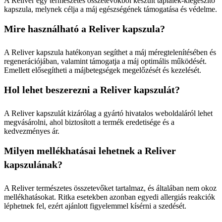
A Reliver egy természetes összetevőkből készült táplálék-kiegészítő
kapszula, melynek célja a máj egészségének támogatása és védelme.
Mire használható a Reliver kapszula?
A Reliver kapszula hatékonyan segíthet a máj méregtelenítésében és
regenerációjában, valamint támogatja a máj optimális működését.
Emellett elősegítheti a májbetegségek megelőzését és kezelését.
Hol lehet beszerezni a Reliver kapszulát?
A Reliver kapszulát kizárólag a gyártó hivatalos weboldaláról lehet
megvásárolni, ahol biztosított a termék eredetisége és a
kedvezményes ár.
Milyen mellékhatásai lehetnek a Reliver
kapszulának?
A Reliver természetes összetevőket tartalmaz, és általában nem okoz
mellékhatásokat. Ritka esetekben azonban egyedi allergiás reakciók
léphetnek fel, ezért ajánlott figyelemmel kísérni a szedését.