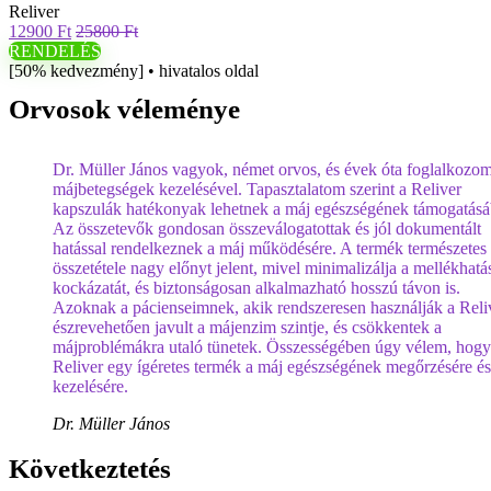
Reliver
12900 Ft
25800 Ft
RENDELÉS
[50% kedvezmény] • hivatalos oldal
Orvosok véleménye
Dr. Müller János vagyok, német orvos, és évek óta foglalkozo
májbetegségek kezelésével. Tapasztalatom szerint a Reliver
kapszulák hatékonyak lehetnek a máj egészségének támogatásá
Az összetevők gondosan összeválogatottak és jól dokumentált
hatással rendelkeznek a máj működésére. A termék természetes
összetétele nagy előnyt jelent, mivel minimalizálja a mellékhat
kockázatát, és biztonságosan alkalmazható hosszú távon is.
Azoknak a pácienseimnek, akik rendszeresen használják a Reliv
észrevehetően javult a májenzim szintje, és csökkentek a
májproblémákra utaló tünetek. Összességében úgy vélem, hogy
Reliver egy ígéretes termék a máj egészségének megőrzésére és
kezelésére.
Dr. Müller János
Következtetés