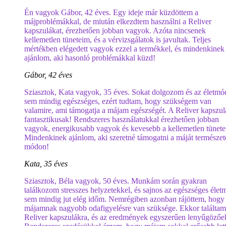
Én vagyok Gábor, 42 éves. Egy ideje már küzdöttem a
májproblémákkal, de miután elkezdtem használni a Reliver
kapszulákat, érezhetően jobban vagyok. Azóta nincsenek
kellemetlen tüneteim, és a vérvizsgálatok is javultak. Teljes
mértékben elégedett vagyok ezzel a termékkel, és mindenkinek
ajánlom, aki hasonló problémákkal küzd!
Gábor, 42 éves
Sziasztok, Kata vagyok, 35 éves. Sokat dolgozom és az életm
sem mindig egészséges, ezért tudtam, hogy szükségem van
valamire, ami támogatja a májam egészségét. A Reliver kapszul
fantasztikusak! Rendszeres használatukkal érezhetően jobban
vagyok, energikusabb vagyok és kevesebb a kellemetlen tünet
Mindenkinek ajánlom, aki szeretné támogatni a máját természet
módon!
Kata, 35 éves
Sziasztok, Béla vagyok, 50 éves. Munkám során gyakran
találkozom stresszes helyzetekkel, és sajnos az egészséges élet
sem mindig jut elég időm. Nemrégiben azonban rájöttem, hogy
májamnak nagyobb odafigyelésre van szüksége. Ekkor találtam
Reliver kapszulákra, és az eredmények egyszerűen lenyűgözőe