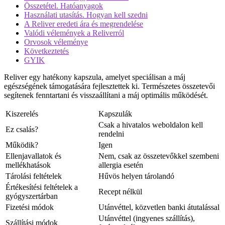
Összetétel. Hatóanyagok
Használati utasítás. Hogyan kell szedni
A Reliver eredeti ára és megrendelése
Valódi vélemények a Reliverról
Orvosok véleménye
Következtetés
GYIK
Reliver egy hatékony kapszula, amelyet speciálisan a máj
egészségének támogatására fejlesztettek ki. Természetes összetevői
segítenek fenntartani és visszaállítani a máj optimális működését.
Kiszerelés
Kapszulák
Csak a hivatalos weboldalon kell
Ez csalás?
rendelni
Működik?
Igen
Ellenjavallatok és
Nem, csak az összetevőkkel szembeni
mellékhatások
allergia esetén
Tárolási feltételek
Hűvös helyen tárolandó
Értékesítési feltételek a
Recept nélkül
gyógyszertárban
Fizetési módok
Utánvéttel, közvetlen banki átutalással
Utánvéttel (ingyenes szállítás),
Szállítási módok