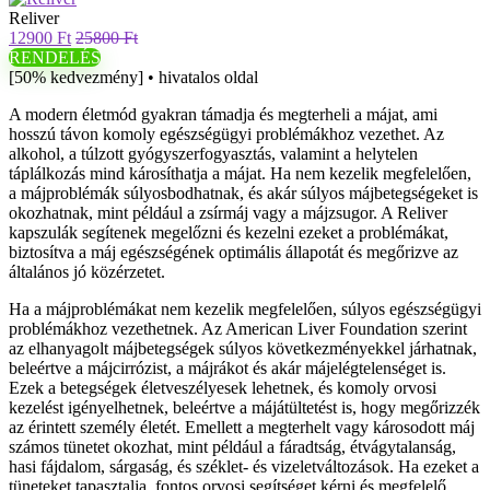
Reliver
12900 Ft
25800 Ft
RENDELÉS
[50% kedvezmény] • hivatalos oldal
A modern életmód gyakran támadja és megterheli a májat, ami
hosszú távon komoly egészségügyi problémákhoz vezethet. Az
alkohol, a túlzott gyógyszerfogyasztás, valamint a helytelen
táplálkozás mind károsíthatja a májat. Ha nem kezelik megfelelően,
a májproblémák súlyosbodhatnak, és akár súlyos májbetegségeket is
okozhatnak, mint például a zsírmáj vagy a májzsugor. A Reliver
kapszulák segítenek megelőzni és kezelni ezeket a problémákat,
biztosítva a máj egészségének optimális állapotát és megőrizve az
általános jó közérzetet.
Ha a májproblémákat nem kezelik megfelelően, súlyos egészségügyi
problémákhoz vezethetnek. Az American Liver Foundation szerint
az elhanyagolt májbetegségek súlyos következményekkel járhatnak,
beleértve a májcirrózist, a májrákot és akár májelégtelenséget is.
Ezek a betegségek életveszélyesek lehetnek, és komoly orvosi
kezelést igényelhetnek, beleértve a májátültetést is, hogy megőrizzék
az érintett személy életét. Emellett a megterhelt vagy károsodott máj
számos tünetet okozhat, mint például a fáradtság, étvágytalanság,
hasi fájdalom, sárgaság, és széklet- és vizeletváltozások. Ha ezeket a
tüneteket tapasztalja, fontos orvosi segítséget kérni és megfelelő