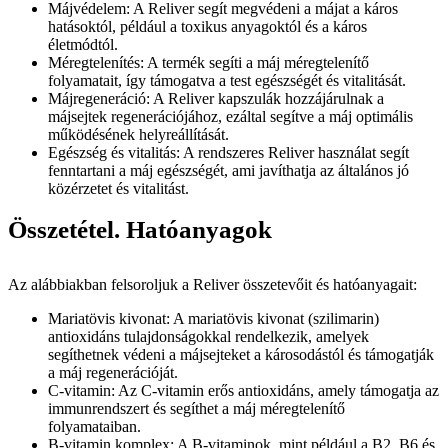
Májvédelem: A Reliver segít megvédeni a májat a káros
hatásoktól, például a toxikus anyagoktól és a káros
életmódtól.
Méregtelenítés: A termék segíti a máj méregtelenítő
folyamatait, így támogatva a test egészségét és vitalitását.
Májregeneráció: A Reliver kapszulák hozzájárulnak a
májsejtek regenerációjához, ezáltal segítve a máj optimális
működésének helyreállítását.
Egészség és vitalitás: A rendszeres Reliver használat segít
fenntartani a máj egészségét, ami javíthatja az általános jó
közérzetet és vitalitást.
Összetétel. Hatóanyagok
Az alábbiakban felsoroljuk a Reliver összetevőit és hatóanyagait:
Mariatövis kivonat: A mariatövis kivonat (szilimarin)
antioxidáns tulajdonságokkal rendelkezik, amelyek
segíthetnek védeni a májsejteket a károsodástól és támogatják
a máj regenerációját.
C-vitamin: Az C-vitamin erős antioxidáns, amely támogatja az
immunrendszert és segíthet a máj méregtelenítő
folyamataiban.
B-vitamin komplex: A B-vitaminok, mint például a B2, B6 és