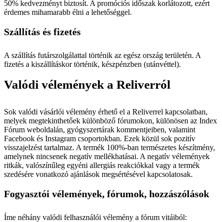
50% kedvezményt biztosít. A promóciós időszak korlátozott, ezért
érdemes mihamarabb élni a lehetőséggel.
Szállítás és fizetés
A szállítás futárszolgálattal történik az egész ország területén. A
fizetés a kiszállításkor történik, készpénzben (utánvéttel).
Valódi vélemények a Reliverról
Sok valódi vásárlói vélemény érhető el a Reliverrel kapcsolatban,
melyek megtekinthetőek különböző fórumokon, különösen az Index
Fórum weboldalán, gyógyszertárak kommentjeiben, valamint
Facebook és Instagram csoportokban. Ezek közül sok pozitív
visszajelzést tartalmaz. A termék 100%-ban természetes készítmény,
amelynek nincsenek negatív mellékhatásai. A negatív vélemények
ritkák, valószínűleg egyéni allergiás reakciókkal vagy a termék
szedésére vonatkozó ajánlások megsértésével kapcsolatosak.
Fogyasztói vélemények, fórumok, hozzászólások
Íme néhány valódi felhasználói vélemény a fórum vitáiból: