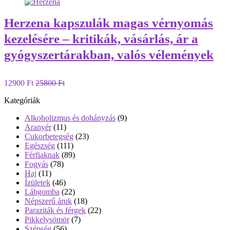
Herzena kapszulák magas vérnyomás
kezelésére – kritikák, vásárlás, ár a
gyógyszertárakban, valós vélemények
12900 Ft
25800 Ft
Kategóriák
Alkoholizmus és dohányzás
(9)
Aranyér
(11)
Cukorbetegség
(23)
Egészség
(111)
Férfiaknak
(89)
Fogyás
(78)
Haj
(11)
Ízületek
(46)
Lábgomba
(22)
Népszerű áruk
(18)
Paraziták és férgek
(22)
Pikkelysömör
(7)
Szépség
(56)