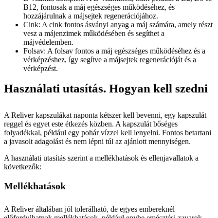
B12, fontosak a máj egészséges működéséhez, és
hozzájárulnak a májsejtek regenerációjához.
Cink: A cink fontos ásványi anyag a máj számára, amely részt
vesz a májenzimek működésében és segíthet a
májvédelemben.
Folsav: A folsav fontos a máj egészséges működéséhez és a
vérképzéshez, így segítve a májsejtek regenerációját és a
vérképzést.
Használati utasítás. Hogyan kell szedni
A Reliver kapszulákat naponta kétszer kell bevenni, egy kapszulát
reggel és egyet este étkezés közben. A kapszulát bőséges
folyadékkal, például egy pohár vízzel kell lenyelni. Fontos betartani
a javasolt adagolást és nem lépni túl az ajánlott mennyiségen.
A használati utasítás szerint a mellékhatások és ellenjavallatok a
következők:
Mellékhatások
A Reliver általában jól tolerálható, de egyes embereknél
előfordulhatnak mellékhatások, például enyhe emésztési zavarok,