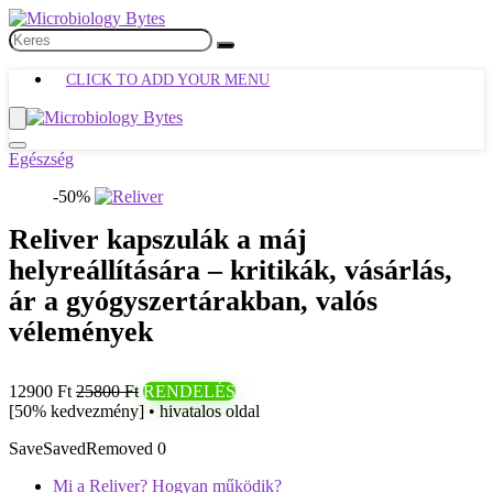
CLICK TO ADD YOUR MENU
Egészség
-50%
Reliver kapszulák a máj
helyreállítására – kritikák, vásárlás,
ár a gyógyszertárakban, valós
vélemények
12900 Ft
25800 Ft
RENDELÉS
[50% kedvezmény] • hivatalos oldal
Save
Saved
Removed
0
Mi a Reliver? Hogyan működik?