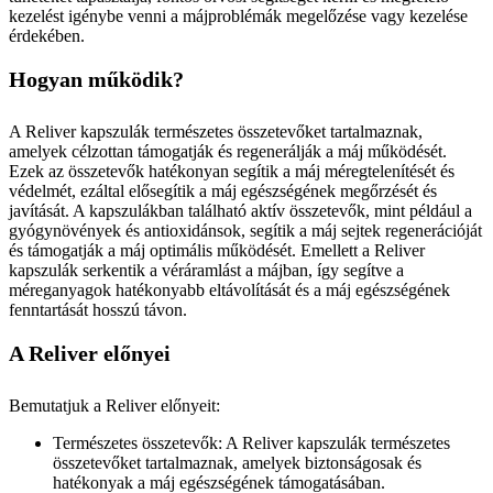
kezelést igénybe venni a májproblémák megelőzése vagy kezelése
érdekében.
Hogyan működik?
A Reliver kapszulák természetes összetevőket tartalmaznak,
amelyek célzottan támogatják és regenerálják a máj működését.
Ezek az összetevők hatékonyan segítik a máj méregtelenítését és
védelmét, ezáltal elősegítik a máj egészségének megőrzését és
javítását. A kapszulákban található aktív összetevők, mint például a
gyógynövények és antioxidánsok, segítik a máj sejtek regenerációját
és támogatják a máj optimális működését. Emellett a Reliver
kapszulák serkentik a véráramlást a májban, így segítve a
méreganyagok hatékonyabb eltávolítását és a máj egészségének
fenntartását hosszú távon.
A Reliver előnyei
Bemutatjuk a Reliver előnyeit:
Természetes összetevők: A Reliver kapszulák természetes
összetevőket tartalmaznak, amelyek biztonságosak és
hatékonyak a máj egészségének támogatásában.