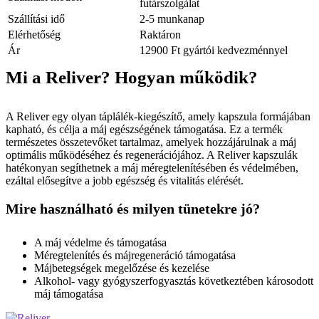
futárszolgálat
Szállítási idő
2-5 munkanap
Elérhetőség
Raktáron
Ár
12900 Ft gyártói kedvezménnyel
Mi a Reliver? Hogyan működik?
A Reliver egy olyan táplálék-kiegészítő, amely kapszula formájában
kapható, és célja a máj egészségének támogatása. Ez a termék
természetes összetevőket tartalmaz, amelyek hozzájárulnak a máj
optimális működéséhez és regenerációjához. A Reliver kapszulák
hatékonyan segíthetnek a máj méregtelenítésében és védelmében,
ezáltal elősegítve a jobb egészség és vitalitás elérését.
Mire használható és milyen tünetekre jó?
A máj védelme és támogatása
Méregtelenítés és májregeneráció támogatása
Májbetegségek megelőzése és kezelése
Alkohol- vagy gyógyszerfogyasztás következtében károsodott
máj támogatása