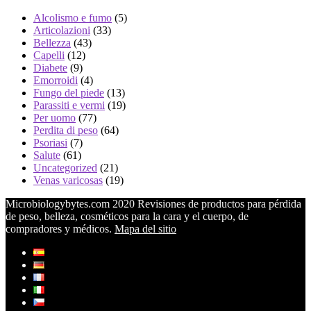
Alcolismo e fumo
(5)
Articolazioni
(33)
Bellezza
(43)
Capelli
(12)
Diabete
(9)
Emorroidi
(4)
Fungo del piede
(13)
Parassiti e vermi
(19)
Per uomo
(77)
Perdita di peso
(64)
Psoriasi
(7)
Salute
(61)
Uncategorized
(21)
Venas varicosas
(19)
Microbiologybytes.com 2020 Revisiones de productos para pérdida
de peso, belleza, cosméticos para la cara y el cuerpo, de
compradores y médicos.
Mapa del sitio