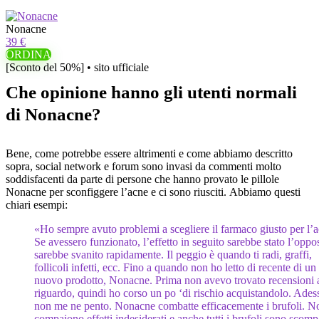
Nonacne
39 €
ORDINA
[Sconto del 50%] • sito ufficiale
Che opinione hanno gli utenti normali
di Nonacne?
Bene, come potrebbe essere altrimenti e come abbiamo descritto
sopra, social network e forum sono invasi da commenti molto
soddisfacenti da parte di persone che hanno provato le pillole
Nonacne per sconfiggere l’acne e ci sono riusciti. Abbiamo questi
chiari esempi:
«Ho sempre avuto problemi a scegliere il farmaco giusto per l’a
Se avessero funzionato, l’effetto in seguito sarebbe stato l’oppo
sarebbe svanito rapidamente. Il peggio è quando ti radi, graffi,
follicoli infetti, ecc. Fino a quando non ho letto di recente di un
nuovo prodotto, Nonacne. Prima non avevo trovato recensioni 
riguardo, quindi ho corso un po ‘di rischio acquistandolo. Ades
non me ne pento. Nonacne combatte efficacemente i brufoli. N
compaiono effetti indesiderati e anche tutti i brufoli sono scomp