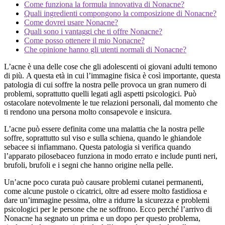
Come funziona la formula innovativa di Nonacne?
Quali ingredienti compongono la composizione di Nonacne?
Come dovrei usare Nonacne?
Quali sono i vantaggi che ti offre Nonacne?
Come posso ottenere il mio Nonacne?
Che opinione hanno gli utenti normali di Nonacne?
L’acne è una delle cose che gli adolescenti oi giovani adulti temono
di più. A questa età in cui l’immagine fisica è così importante, questa
patologia di cui soffre la nostra pelle provoca un gran numero di
problemi, soprattutto quelli legati agli aspetti psicologici. Può
ostacolare notevolmente le tue relazioni personali, dal momento che
ti rendono una persona molto consapevole e insicura.
L’acne può essere definita come una malattia che la nostra pelle
soffre, soprattutto sul viso e sulla schiena, quando le ghiandole
sebacee si infiammano. Questa patologia si verifica quando
l’apparato pilosebaceo funziona in modo errato e include punti neri,
brufoli, brufoli e i segni che hanno origine nella pelle.
Un’acne poco curata può causare problemi cutanei permanenti,
come alcune pustole o cicatrici, oltre ad essere molto fastidiosa e
dare un’immagine pessima, oltre a ridurre la sicurezza e problemi
psicologici per le persone che ne soffrono. Ecco perché l’arrivo di
Nonacne ha segnato un prima e un dopo per questo problema,