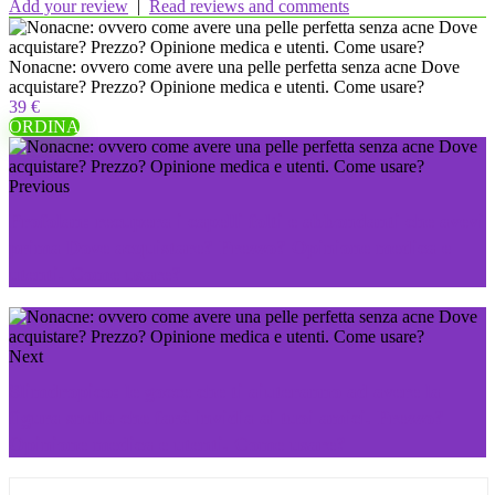
Add your review
|
Read reviews and comments
Nonacne: ovvero come avere una pelle perfetta senza acne Dove
acquistare? Prezzo? Opinione medica e utenti. Come usare?
39 €
ORDINA
Previous
Profolan: recupera i capelli folti e abbondanti che avevi
prima Dove acquistare? Prezzo? Opinione medica e
utenti. Come usare?
Next
Slimdropico: le gocce che ti aiuteranno ad avere la
figura snella che farà invidia ai tuoi amici. Prezzo?
Opinione medica e utenti. Come usare?