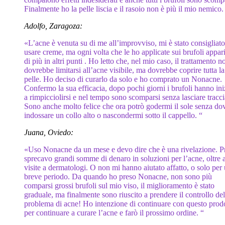
Finalmente ho la pelle liscia e il rasoio non è più il mio nemico.
Adolfo, Zaragoza:
«L’acne è venuta su di me all’improvviso, mi è stato consigliato
usare creme, ma ogni volta che le ho applicate sui brufoli appa
di più in altri punti . Ho letto che, nel mio caso, il trattamento n
dovrebbe limitarsi all’acne visibile, ma dovrebbe coprire tutta la
pelle. Ho deciso di curarlo da solo e ho comprato un Nonacne.
Confermo la sua efficacia, dopo pochi giorni i brufoli hanno ini
a rimpicciolirsi e nel tempo sono scomparsi senza lasciare tracci
Sono anche molto felice che ora potrò godermi il sole senza do
indossare un collo alto o nascondermi sotto il cappello. “
Juana, Oviedo:
«Uso Nonacne da un mese e devo dire che è una rivelazione. P
sprecavo grandi somme di denaro in soluzioni per l’acne, oltre 
visite a dermatologi. O non mi hanno aiutato affatto, o solo per
breve periodo. Da quando ho preso Nonacne, non sono più
comparsi grossi brufoli sul mio viso, il miglioramento è stato
graduale, ma finalmente sono riuscito a prendere il controllo de
problema di acne! Ho intenzione di continuare con questo prod
per continuare a curare l’acne e farò il prossimo ordine. “