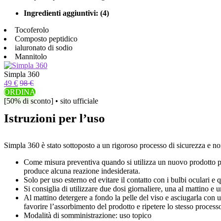
Ingredienti aggiuntivi: (4)
Tocoferolo
Composto peptidico
ialuronato di sodio
Mannitolo
Simpla 360
49 €
98 €
ORDINA
[50% di sconto] • sito ufficiale
Istruzioni per l’uso
Simpla 360 è stato sottoposto a un rigoroso processo di sicurezza e non 
Come misura preventiva quando si utilizza un nuovo prodotto per l
produce alcuna reazione indesiderata.
Solo per uso esterno ed evitare il contatto con i bulbi oculari e 
Si consiglia di utilizzare due dosi giornaliere, una al mattino e u
Al mattino detergere a fondo la pelle del viso e asciugarla con 
favorire l’assorbimento del prodotto e ripetere lo stesso process
Modalità di somministrazione: uso topico