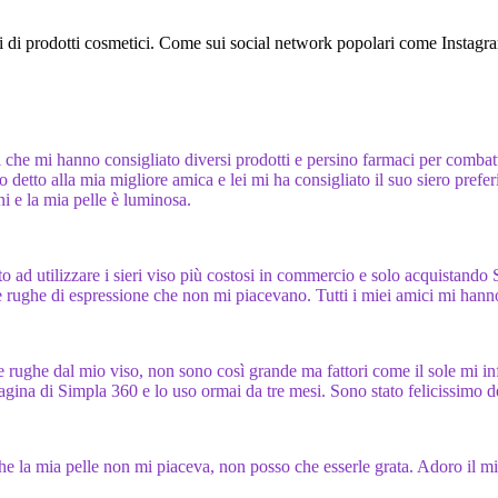
 siti di prodotti cosmetici. Come sui social network popolari come Insta
 che mi hanno consigliato diversi prodotti e persino farmaci per combatte
 l’ho detto alla mia migliore amica e lei mi ha consigliato il suo siero pr
i e la mia pelle è luminosa.
o ad utilizzare i sieri viso più costosi in commercio e solo acquistando
 le rughe di espressione che non mi piacevano. Tutti i miei amici mi hann
e rughe dal mio viso, non sono così grande ma fattori come il sole mi i
pagina di Simpla 360 e lo uso ormai da tre mesi. Sono stato felicissimo d
la mia pelle non mi piaceva, non posso che esserle grata. Adoro il mio 