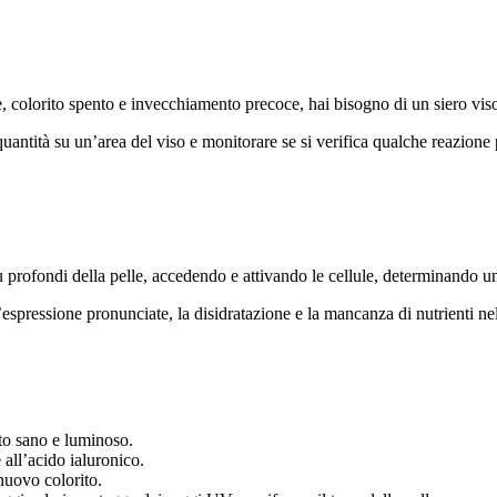
e, colorito spento e invecchiamento precoce, hai bisogno di un siero viso
quantità su un’area del viso e monitorare se si verifica qualche reazione 
iù profondi della pelle, accedendo e attivando le cellule, determinando 
spressione pronunciate, la disidratazione e la mancanza di nutrienti nell
tto sano e luminoso.
 all’acido ialuronico.
 nuovo colorito.