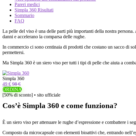
Pareri medici
Simpla 360 Risultati
Sommario
FAQ
La pelle del viso è una delle parti più importanti della nostra persona. 
danni e accelerano la comparsa delle rughe.
In commercio ci sono centinaia di prodotti che costano un sacco di sold
permettersi.
Ma Simpla 360 è un siero viso per tutti i tipi di pelle che aiuta a comba
Simpla 360
49 €
98 €
ORDINA
[50% di sconto] • sito ufficiale
Cos’è Simpla 360 e come funziona?
È un siero viso per attenuare le rughe d’espressione e combattere i segni
Composto da microcapsule con elementi bioattivi che, entrando nell’epi