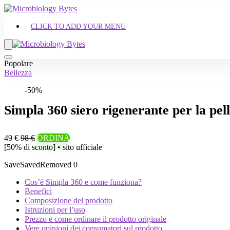
CLICK TO ADD YOUR MENU
Popolare
Bellezza
-50%
Simpla 360 siero rigenerante per la pell
49 €
98 €
ORDINA
[50% di sconto] • sito ufficiale
Save
Saved
Removed
0
Cos’è Simpla 360 e come funziona?
Benefici
Composizione del prodotto
Istruzioni per l’uso
Prezzo e come ordinare il prodotto originale
Vere opinioni dei consumatori sul prodotto