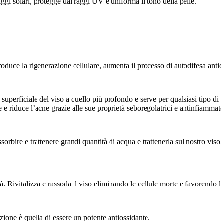
gi solari, protegge dai raggi UV e uniforma il tono della pelle.
oduce la rigenerazione cellulare, aumenta il processo di autodifesa anti
uperficiale del viso a quello più profondo e serve per qualsiasi tipo di 
 e riduce l’acne grazie alle sue proprietà seboregolatrici e antinfiammat
sorbire e trattenere grandi quantità di acqua e trattenerla sul nostro vis
tà. Rivitalizza e rassoda il viso eliminando le cellule morte e favorendo
zione è quella di essere un potente antiossidante.