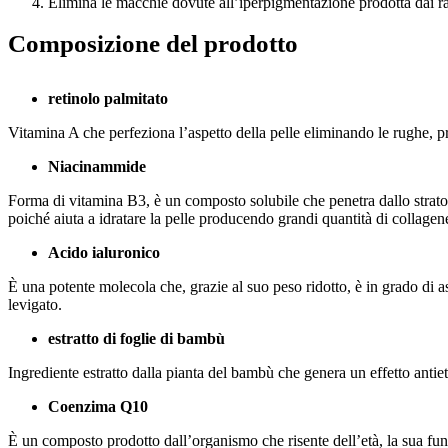
Elimina le macchie dovute all’iperpigmentazione prodotta dai rag
Composizione del prodotto
retinolo palmitato
Vitamina A che perfeziona l’aspetto della pelle eliminando le rughe, pr
Niacinammide
Forma di vitamina B3, è un composto solubile che penetra dallo strato s
poiché aiuta a idratare la pelle producendo grandi quantità di collagene
Acido ialuronico
È una potente molecola che, grazie al suo peso ridotto, è in grado di as
levigato.
estratto di foglie di bambù
Ingrediente estratto dalla pianta del bambù che genera un effetto antie
Coenzima Q10
È un composto prodotto dall’organismo che risente dell’età, la sua fun