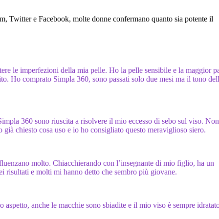
gram, Twitter e Facebook, molte donne confermano quanto sia potente il
re le imperfezioni della mia pelle. Ho la pelle sensibile e la maggior p
eferito. Ho comprato Simpla 360, sono passati solo due mesi ma il tono del
 Simpla 360 sono riuscita a risolvere il mio eccesso di sebo sul viso. No
o già chiesto cosa uso e io ho consigliato questo meraviglioso siero.
nfluenzano molto. Chiacchierando con l’insegnante di mio figlio, ha un
ei risultati e molti mi hanno detto che sembro più giovane.
aspetto, anche le macchie sono sbiadite e il mio viso è sempre idratato