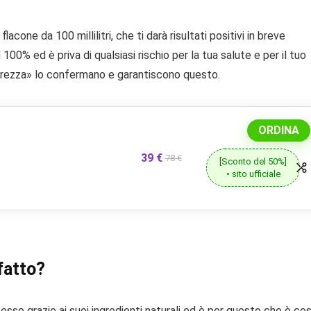
one da 100 millilitri, che ti darà risultati positivi in ​​breve
00% ed è priva di qualsiasi rischio per la tua salute e per il tuo
sicurezza» lo confermano e garantiscono questo.
ORDINA
39 €
78 €
[Sconto del 50%]
• sito ufficiale
fatto?
sso grazie ai suoi ingredienti naturali ed è per questo che è cos