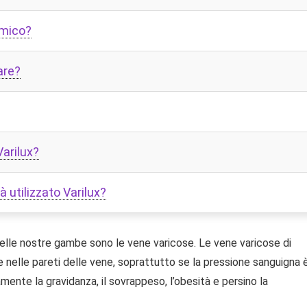
omico?
are?
Varilux?
utilizzato Varilux?
nelle nostre gambe sono le vene varicose. Le vene varicose di
e nelle pareti delle vene, soprattutto se la pressione sanguigna 
amente la gravidanza, il sovrappeso, l’obesità e persino la