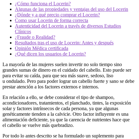
¿Cómo funciona el Locerin?
Algunas de las propiedades y ventajas del uso del Locerin
¿Dónde y a qué precio comprar el Locerin?
Como usar Locerin de forma correcta
Autenticidad del Locerin a través de diversos Estudios
Clínicos
¿Fraude o Realidad?
Resultados tras el uso de Locerin: Antes y después
Opinión Médica certificada
¿Qué dicen los usuarios de Locerin?
La mayoría de las mujeres suelen invertir no solo tiempo sino
grandes sumas de dinero en el cuidado del cabello. Esto puede ser
para evitar su caída, para que sea más suave, sedoso, liso
u ondulado. Pero para poder lograr un cabello fuerte y sano se debe
prestar atención a los factores externos e internos.
En relación a ello, se debe considerar el tipo de shampoo,
acondicionadores, tratamientos, el planchado, tintes, la exposición
solar y factores intrínsecos de cada persona, ya que algunas
genéticamente tienden a la calvicie. Otro factor influyente es una
alimentación deficiente, ya que la carencia de nutrientes hace que
el cabello se vuelve más quebradizo.
Por todo lo antes descrito se ha formulado un suplemento para