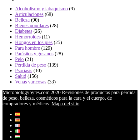
Alcoholismo y tabaquismo
(9)
Articulaciones
(68)
Belleza
(90)
Bienes populares
(28)
Diabetes
(26)
Hemorroides
(11)
Hongos en los pies
(25)
Para hombre
(129)
Parásitos y gusanos
(28)
Pelo
(21)
Pérdida de peso
(139)
Psoriasis
(10)
Salud
(156)
Venas varicosas
(33)
Microbiologybytes.com 2020 Revisiones de productos para pérdida
de peso, belleza, cosméticos para la cara y el cuerpo, de
compradores y médicos.
Mapa del sitio