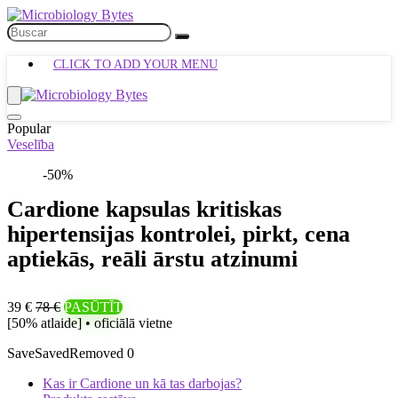
CLICK TO ADD YOUR MENU
Popular
Veselība
-50%
Cardione kapsulas kritiskas
hipertensijas kontrolei, pirkt, cena
aptiekās, reāli ārstu atzinumi
39 €
78 €
PASŪTĪT
[50% atlaide] • oficiālā vietne
Save
Saved
Removed
0
Kas ir Cardione un kā tas darbojas?