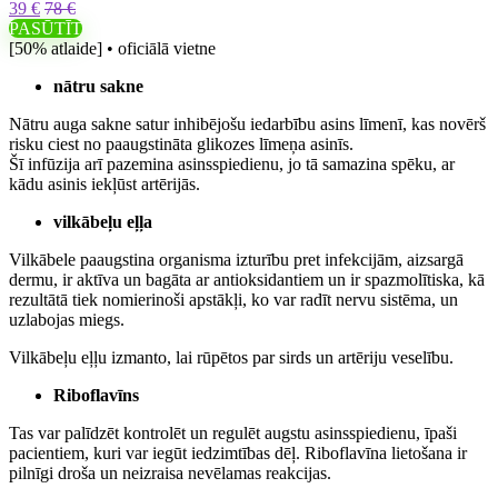
39 €
78 €
PASŪTĪT
[50% atlaide] • oficiālā vietne
nātru sakne
Nātru auga sakne satur inhibējošu iedarbību asins līmenī, kas novērš
risku ciest no paaugstināta glikozes līmeņa asinīs.
Šī infūzija arī pazemina asinsspiedienu, jo tā samazina spēku, ar
kādu asinis iekļūst artērijās.
vilkābeļu eļļa
Vilkābele paaugstina organisma izturību pret infekcijām, aizsargā
dermu, ir aktīva un bagāta ar antioksidantiem un ir spazmolītiska, kā
rezultātā tiek nomierinoši apstākļi, ko var radīt nervu sistēma, un
uzlabojas miegs.
Vilkābeļu eļļu izmanto, lai rūpētos par sirds un artēriju veselību.
Riboflavīns
Tas var palīdzēt kontrolēt un regulēt augstu asinsspiedienu, īpaši
pacientiem, kuri var iegūt iedzimtības dēļ. Riboflavīna lietošana ir
pilnīgi droša un neizraisa nevēlamas reakcijas.