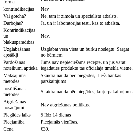
forma
kontrindikācijas
Nav
Vai gotcha?
Nē, tam ir zīmola un speciālistu atbalsts.
Darbojas?
Jā, un ir laboratorijas testi, kas to atbalsta.
Kontrindikācijas
Nav.
un
blakusparādības
Uzglabāšanas
Uzglabāt vēsā vietā un burku noslēgtu. Sargāt
apstākļi
no bērniem
Pārdošanas
Jums nav nepieciešama recepte, un jūs varat
noteikumi aptiekā
iegādāties produktu tās oficiālajā tīmekļa vietnē.
Maksājuma
Skaidra nauda pēc piegādes, Tiešs bankas
metodes
pārskaitījums
nosūtīšanas
Skaidra nauda pēc piegādes, kurjerpakalpojums
metodes
Atgriešanas
Nav atgriešanas politikas.
nosacījumi
Piegādes laiks
5 līdz 14 dienas
Pieejamība
Pieejamās vienības.
Cena
€39.