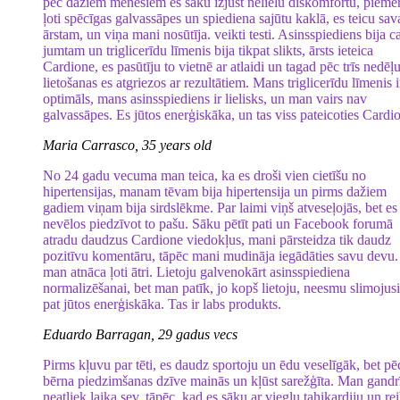
pēc dažiem mēnešiem es sāku izjust nelielu diskomfortu, piemē
ļoti spēcīgas galvassāpes un spiediena sajūtu kaklā, es teicu sa
ārstam, un viņa mani nosūtīja. veikti testi. Asinsspiediens bija c
jumtam un triglicerīdu līmenis bija tikpat slikts, ārsts ieteica
Cardione, es pasūtīju to vietnē ar atlaidi un tagad pēc trīs nedēļ
lietošanas es atgriezos ar rezultātiem. Mans triglicerīdu līmenis i
optimāls, mans asinsspiediens ir lielisks, un man vairs nav
galvassāpes. Es jūtos enerģiskāka, un tas viss pateicoties Cardi
Maria Carrasco, 35 years old
No 24 gadu vecuma man teica, ka es droši vien cietīšu no
hipertensijas, manam tēvam bija hipertensija un pirms dažiem
gadiem viņam bija sirdslēkme. Par laimi viņš atveseļojās, bet es
nevēlos piedzīvot to pašu. Sāku pētīt pati un Facebook forumā
atradu daudzus Cardione viedokļus, mani pārsteidza tik daudz
pozitīvu komentāru, tāpēc mani mudināja iegādāties savu devu.
man atnāca ļoti ātri. Lietoju galvenokārt asinsspiediena
normalizēšanai, bet man patīk, jo kopš lietoju, neesmu slimojus
pat jūtos enerģiskāka. Tas ir labs produkts.
Eduardo Barragan, 29 gadus vecs
Pirms kļuvu par tēti, es daudz sportoju un ēdu veselīgāk, bet pē
bērna piedzimšanas dzīve mainās un kļūst sarežģīta. Man gandr
neatliek laika sev, tāpēc, kad es sāku ar vieglu tahikardiju un re