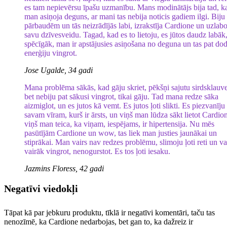
es tam nepievērsu īpašu uzmanību. Mans modinātājs bija tad, k
man asiņoja deguns, ar mani tas nebija noticis gadiem ilgi. Biju
pārbaudēm un tās neizrādījās labi, izrakstīja Cardione un uzlab
savu dzīvesveidu. Tagad, kad es to lietoju, es jūtos daudz labāk
spēcīgāk, man ir apstājusies asiņošana no deguna un tas pat do
enerģiju vingrot.
Jose Ugalde, 34 gadi
Mana problēma sākās, kad gāju skriet, pēkšņi sajutu sirdsklauve
bet nebiju pat sākusi vingrot, tikai gāju. Tad mana redze sāka
aizmiglot, un es jutos kā vemt. Es jutos ļoti slikti. Es piezvanīju
savam vīram, kurš ir ārsts, un viņš man lūdza sākt lietot Cardio
viņš man teica, ka viņam, iespējams, ir hipertensija. Nu mēs
pasūtījām Cardione un wow, tas liek man justies jaunākai un
stiprākai. Man vairs nav redzes problēmu, slimoju ļoti reti un v
vairāk vingrot, nenogurstot. Es tos ļoti iesaku.
Jazmins Floress, 42 gadi
Negatīvi viedokļi
Tāpat kā par jebkuru produktu, tīklā ir negatīvi komentāri, taču tas
nenozīmē, ka Cardione nedarbojas, bet gan to, ka dažreiz ir