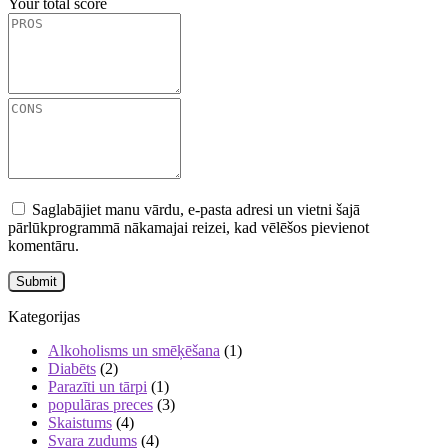
Your total score
Saglabājiet manu vārdu, e-pasta adresi un vietni šajā
pārlūkprogrammā nākamajai reizei, kad vēlēšos pievienot
komentāru.
Kategorijas
Alkoholisms un smēķēšana
(1)
Diabēts
(2)
Parazīti un tārpi
(1)
populāras preces
(3)
Skaistums
(4)
Svara zudums
(4)