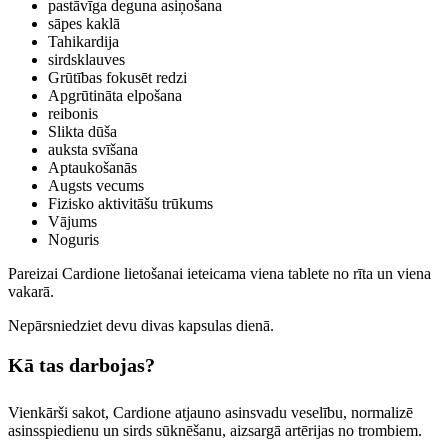
pastāvīga deguna asiņošana
sāpes kaklā
Tahikardija
sirdsklauves
Grūtības fokusēt redzi
Apgrūtināta elpošana
reibonis
Slikta dūša
auksta svīšana
Aptaukošanās
Augsts vecums
Fizisko aktivitāšu trūkums
Vājums
Noguris
Pareizai Cardione lietošanai ieteicama viena tablete no rīta un viena
vakarā.
Nepārsniedziet devu divas kapsulas dienā.
Kā tas darbojas?
Vienkārši sakot, Cardione atjauno asinsvadu veselību, normalizē
asinsspiedienu un sirds sūknēšanu, aizsargā artērijas no trombiem.