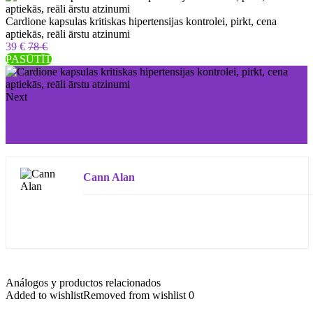
Cardione kapsulas kritiskas hipertensijas kontrolei, pirkt, cena
aptiekās, reāli ārstu atzinumi
39 €
78 €
PASŪTĪT
Next
Ocuvit kapsulas kritiskai acu veselībai, pirkt, cena
aptiekās, reāli ārstu atzinumi
Cann Alan
Análogos y productos relacionados
Added to wishlist
Removed from wishlist
0