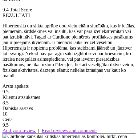
9.4
Total Score
REZULTĀTI
Hipertensija un slikta aprūpe dod vietu citām slimībām, kas ir letālas,
piemēram, sirdslēkmes vai insulti, kas var paralizēt ekstremitāti vai
pat izraisīt nāvi. Tagad ar Cardione piemērots profilakses pasākums
jau ir pieejams ikvienam. Ir pienācis laiks redzēt veselību.
Hipertensija ir nopietna problēma, kas steidzami jāārstē un jāuztver
ļoti svarīgi. Nekad nav par agru sākt izglītot sevi par briesmām, ko
izraisa neregulārs asinsspiediens, vai pat ievērot piesardzības
pasākumus, ne tikai uztura līdzekļus, bet arī veselīgāku dzīvesveidu,
fiziskās aktivitātes, dārzeņu ēšanu; nelielas izmaiņas var kaut ko
mainīt.
Ārstu apskats
9.5
Klientu atsauksmes
8.5
Dabisks sastāvs
10
Cena
9.5
Add your review
|
Read reviews and comments