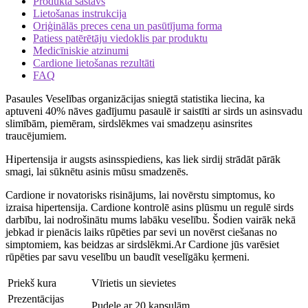
Produkta sastāvs
Lietošanas instrukcija
Oriģinālās preces cena un pasūtījuma forma
Patiess patērētāju viedoklis par produktu
Medicīniskie atzinumi
Cardione lietošanas rezultāti
FAQ
Pasaules Veselības organizācijas sniegtā statistika liecina, ka
aptuveni 40% nāves gadījumu pasaulē ir saistīti ar sirds un asinsvadu
slimībām, piemēram, sirdslēkmes vai smadzeņu asinsrites
traucējumiem.
Hipertensija ir augsts asinsspiediens, kas liek sirdij strādāt pārāk
smagi, lai sūknētu asinis mūsu smadzenēs.
Cardione ir novatorisks risinājums, lai novērstu simptomus, ko
izraisa hipertensija. Cardione kontrolē asins plūsmu un regulē sirds
darbību, lai nodrošinātu mums labāku veselību. Šodien vairāk nekā
jebkad ir pienācis laiks rūpēties par sevi un novērst ciešanas no
simptomiem, kas beidzas ar sirdslēkmi.Ar Cardione jūs varēsiet
rūpēties par savu veselību un baudīt veselīgāku ķermeni.
Priekš kura
Vīrietis un sievietes
Prezentācijas
Pudele ar 20 kapsulām