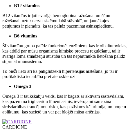
B12 vitamīns
B12 vitamīns ir ļoti svarīgs hemoglobīna ražošanai un šūnu
ražošanai, uztur nervu sistēmu labā stāvoklī, un jaunākajos
pētījumos ir pierādīts, ka tas palīdz pazemināt asinsspiedienu.
B6 vitamīns
Šī vitamīnu grupa palīdz funkcionēt enzīmiem, kas ir olbaltumvielas,
kas atbild par mūsu organisma ķīmisko procesu regulēšanu, tai ir
svarīga loma smadzeņu attīstībā un tās nepārtraukta lietošana palīdz
stiprināt imūnsistēmu.
To bieži lieto arī kā palīglīdzekli hipertensijas ārstēšanā, jo tai ir
profilaktiska iedarbība pret aterosklerozi.
Omega 3
Omega 3 ir taukskābju veids, kas ir bagāts ar aktīvām sastāvdaļām,
kas pazemina triglicerīdu līmeni asinīs, ievērojami samazina
sirdsdarbības traucējumu risku, kas pazīstams kā aritmija, un noņem
aplikumu, kas sacietē un var pat bloķēt mūsu artērijas.
CARDIONE