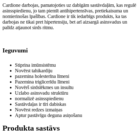
Cardione darbojas, pamatojoties uz dabīgām sastāvdaļām, kas regulē
asinsspiedienu, jo tam piemīt antihipertensīvas, pretiekaisuma un
nomierinošas īpašības. Cardione ir tik iedarbīgs produkts, ka tas
darbojas ne tikai pret hipertensiju, bet arī aizsargā asinsvadus un
palīdz atjaunot sirds ritmu.
Ieguvumi
Stiprina imūnsistēmu
Novērst tahikardiju
pazemina holesterīna līmeni
Pazemina triglicerīdu līmeni
Novērš sirdslēkmes un insultu
Uzlabo asinsvadu struktūru
normalizē asinsspiedienu
Sastāvdaļas ir tīri dabiskas
Novērst redzes izmaiņas
Aptur pastāvīgu deguna asiņošanu
Produkta sastāvs