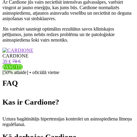
Ar Cardione jūs vairs necietīsit intensīvas galvassāpes, varēsiet
vingrot ar jauno enerģiju, kas jums būs. Cardione normalizēs
asinsspiedienu, atjaunos asinsvadu veselību un necietīsit no deguna
asiņošanas vai sirdsklauves.
Jūs varēsiet sasniegt optimālus rezultātus savos klīniskajos
pētījumos, jums nebūs redzes problēmu un tie patoloģiskie
asinsspiediena šoki vairs nenotiks.
CARDIONE
39 €
78 €
PASŪTĪT
[50% atlaide] • oficiālā vietne
FAQ
Kas ir Cardione?
Uztura bagātinātājs hipertensijas kontrolei un asinsspiediena līmeņa
regulēšanai.
Kā darbojas Cardione