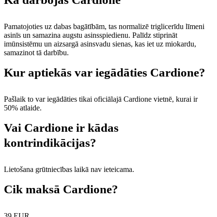
Pamatojoties uz dabas bagātībām, tas normalizē triglicerīdu līmeni
asinīs un samazina augstu asinsspiedienu. Palīdz stiprināt
imūnsistēmu un aizsargā asinsvadu sienas, kas iet uz miokardu,
samazinot tā darbību.
Kur aptiekās var iegādāties Cardione?
Pašlaik to var iegādāties tikai oficiālajā Cardione vietnē, kurai ir
50% atlaide.
Vai Cardione ir kādas
kontrindikācijas?
Lietošana grūtniecības laikā nav ieteicama.
Cik maksā Cardione?
39 EUR.