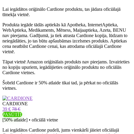
Lai iegādātos oriģinālo Cardione produktu, tas jādara oficiālajā
tīmekļa vietnē.
Produkta iegāde tādās aptiekās kā Apotheka, InternetAptieka,
WebAptieka, Medikaments, Mēness, Maijaaptieka, Azeta, BENU
nav pieejama. Gadījumā, ja tiek atrasta Cardione kopija, lūdzam to
neiegādāties, jo tas būtu apšaubāmas izcelsmes produkts. Aptiekas
cena neatbilst Cardione cenai, kas atrodama oficiālajā Cardione
vietnē.
Tāpat vietnē Amazon oriģinālais produkts nav pieejams. Izvairieties
no kopiju upuriem, iegādājieties oriģinālo produktu no oficiālās
Cardione vietnes.
Šobrīd Cardione ir 50% atlaide tikai tad, ja pērkat no oficiālās
vietnes.
CARDIONE
39 €
78 €
PASŪTĪT
[50% atlaide] • oficiālā vietne
Lai iegādātos Cardione pudeli, jums vienkārši jāieiet oficiālajā