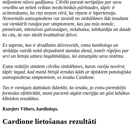
miljoniem nāves gadījumu. Cilvēki parasti nerūpējas par savu
veselību un netiek veiktas medicīniskās pārbaudes, tāpēc ir
acīmredzams, ka viņi neņem vērā, ka viņiem ir hipertensija.
Nenormāls asinsspiediens var izraisīt no sirdslēkmes līdz insultam
vai vienkārši runājot par simptomiem, kas jau mūs nomāc,
piemēram, intensīvas galvassāpes, nelabumu, tahikardiju un daudz
ko citu, tie nav ideāli kvalitatīvai dzīvei.
Es saprotu, kas ir drudžains dzīvesveids, esmu kardiologs un
strādāju vairāk nekā divpadsmit stundas dienā, tomēr rūpējos par
sevi un lietoju uztura bagātinātājus, lai aizsargātu savu sistēmu.
Esmu redzējis simtiem cilvēku sirdslēkmes, kuras varēja novērst,
tāpēc tagad, kad manā birojā ierodas kāds ar tipiskiem patoloģiska
asinsspiediena simptomiem, es iesaku Cardione.
Tas ir vienīgais dabiskais līdzeklis, ko iesaku, jo esmu pieredzējis
formulas efektivitāti, mani pacienti atgūst enerģiju un gūst labākus
klīniskos rezultātus.
Ksavjers Vēbers, kardiologs.
Cardione lietošanas rezultāti