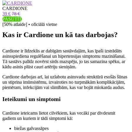
CARDIONE
39 €
78 €
PASŪTĪT
[50% atlaide] • oficiālā vietne
Kas ir Cardione un kā tas darbojas?
Cardione ir līdzeklis ar dabīgām sastāvdaļām, kas īpaši izstrādāts
asinsspiediena regulēšanai un hipertensijas simptomu mazināšanai.
Tā sastāvs palīdz novērst sirds mazspēju, jo tas samazina spēku, ar
kādu asinis plūst cauri artēriju sieniņām.
Cardione darbojas arī, lai uzlabotu asinsvadu struktūrā esošās šūnas
un stiprina imūnsistēmu, izvairoties no turpmākām komplikācijām,
piemēram, infekcijām vai slimībām, kas var bojāt miokarda audus.
Ieteikumi un simptomi
Cardione ieteicams lietot cilvēkiem, kas vecāki par divdesmit
gadiem un kuriem ir tādi simptomi kā:
biežas galvassāpes