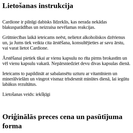
Lietošanas instrukcija
Cardione ir pilnīgi dabisks līdzeklis, kas nerada nekādas
blakusparādības un neizraisa nevēlamas reakcijas.
Grūtniecības laikā ieteicams neēst, nelietot alkoholiskos dzērienus
un, ja Jums tiek veikta cita ārstēšana, konsultējieties ar savu ārstu,
vai varat lietot Cardione.
Ārstēšanai pietiek tikai ar vienu kapsulu no rīta pirms brokastīm un
vēl vienu kapsulu vakarā. Nepārsniedziet devu divas kapsulas dienā.
Ieteicams to papildināt ar sabalansētu uzturu ar vitamīniem un
minerālvielām un vingrot vismaz trīsdesmit minūtes dienā, lai iegūtu
labākus rezultātus.
Lietošanas veids: iekšķīgi
Oriģinālās preces cena un pasūtījuma
forma