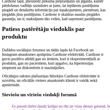
Cardione lapā, jāiesniedz pirkuma pieprasījums un jāgaida, kamēr
pārdošanas vadītājs sazināsies ar jums, lai ieplānotu pasūtījuma
piegādi un detalizētu informāciju par iepakojumiem, piemēram, kas
piegādās jūsu pasūtījumu.
Cardione ir skaidras naudas piegādes
garantija, tas ir, maksājums tiks veikts, kad saņemsiet pasūtījumu.
Patiess patērētāju viedoklis par
produktu
Dažādos sociālajos forumos un tādās lapās kā Facebook un
Instagram atsauksmes apstiprina Cardione efektivitāti. Cardione ir
guvis pozitīvu atbildi gan no ārstiem, kuri ir eksperimentējuši ar
produktu, gan no pacientiem, kuri apgalvo, ka hipertensijas
simptomi un diskomforts ir mazinājušies.
Oficiālajos rakstos plašsaziņas līdzekļos Cardione efektivitāte ir
uzsvērta, un oficiālās vietnes atsauksmēs klienti ir vairāk nekā
apmierināti.
Sieviešu un vīriešu viedokļi forumā
Es parasti dzēru daudz kafijas no rīta un visas dienas garumā, b