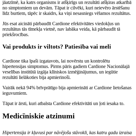
jāatzīmē, ka katrs organisms ir atšķirīgs un rezultāti atšķiras atkarībā
no simptomiem un devām. Tāpat ir cilvēki, kuri neievēro ārstēšanu
līdz burtiem, tāpēc ir skaidrs, ka viņi nesasniegs vēlamos rezultātus.
Jūs esat aicināti pārbaudīt Cardione efektivitātes viedokļus un
rezultātus tās tīmekļa vietnē, nav labāka veida, kā pārbaudīt tā
priekšrocības.
Vai produkts ir viltots? Patiesība vai meli
Cardione tika īpaši izgatavots, lai novērstu un kontrolētu
hipertensijas simptomus. Pirms pāris gadiem Cardione Nacionālajā
veselības institūtā izgāja klīniskos izmēģinājumus, un iegūtie
rezultāti lielākoties bija apmierinoši.
Vairāk nekā 94% brīvprātīgo bija apmierināti ar Cardione lietošanas
ieguvumiem.
Tāpat ir ārsti, kuri atbalsta Cardione efektivitāti un ļoti iesaka to.
Medicīniskie atzinumi
Hipertensija ir kļuvusi par nāvējošu stāvokli, kas katru gadu izraisa