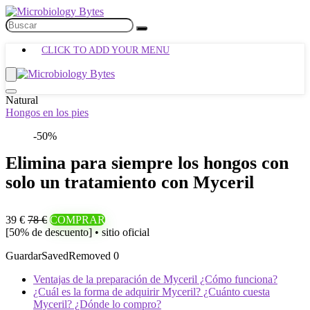
CLICK TO ADD YOUR MENU
Natural
Hongos en los pies
-50%
Elimina para siempre los hongos con
solo un tratamiento con Myceril
39 €
78 €
COMPRAR
[50% de descuento] • sitio oficial
Guardar
Saved
Removed
0
Ventajas de la preparación de Myceril ¿Cómo funciona?
¿Cuál es la forma de adquirir Myceril? ¿Cuánto cuesta
Myceril? ¿Dónde lo compro?