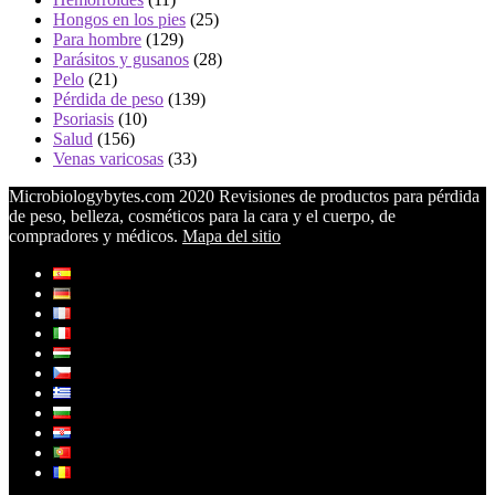
Hongos en los pies
(25)
Para hombre
(129)
Parásitos y gusanos
(28)
Pelo
(21)
Pérdida de peso
(139)
Psoriasis
(10)
Salud
(156)
Venas varicosas
(33)
Microbiologybytes.com 2020 Revisiones de productos para pérdida
de peso, belleza, cosméticos para la cara y el cuerpo, de
compradores y médicos.
Mapa del sitio