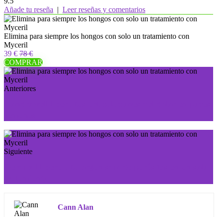
9.5
Añade tu reseña
|
Leer reseñas y comentarios
Elimina para siempre los hongos con solo un tratamiento con
Myceril
39 €
78 €
COMPRAR
Anteriores
Hondrowell libera tus articulaciones del dolor en pocas
semanas
Siguiente
Germixil libera a tu organismo de parásitos en un solo
tratamiento
Cann Alan