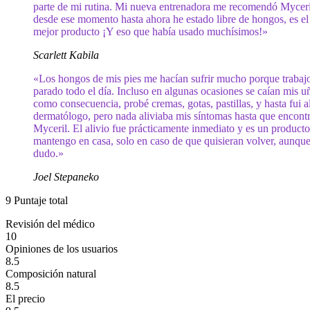
parte de mi rutina. Mi nueva entrenadora me recomendó Myceri
desde ese momento hasta ahora he estado libre de hongos, es el
mejor producto ¡Y eso que había usado muchísimos!»
Scarlett Kabila
«Los hongos de mis pies me hacían sufrir mucho porque trabaj
parado todo el día. Incluso en algunas ocasiones se caían mis u
como consecuencia, probé cremas, gotas, pastillas, y hasta fui a
dermatólogo, pero nada aliviaba mis síntomas hasta que encont
Myceril. El alivio fue prácticamente inmediato y es un product
mantengo en casa, solo en caso de que quisieran volver, aunque
dudo.»
Joel Stepaneko
9
Puntaje total
Revisión del médico
10
Opiniones de los usuarios
8.5
Composición natural
8.5
El precio