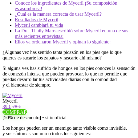
Conoce los ingredientes de Myceril ¡Su composición
es asombrosa!
¿Cuál es la manera correcta de usar Myceril?
Resultados de Myceril
Myceril cambiará tu vida
La Dra. Thaily Marrs escribió sobre Myceril en una de sus
más recientes entrevistas:
Ellos ya ordenaron Myceril y opinan lo siguiente:
¿Algunas vez has sentido tanta picazón en los pies que lo que
quieres es sacarte los zapatos y rascarte ahí mismo?
Si alguna vez has sufrido de hongos en los pies conoces la sensación
de comezón intensa que pueden provocar, lo que no permite que
puedas desarrollar tus actividades diarias con la comodidad
y el bienestar de siempre.
Myceril
39 €
78 €
COMPRAR
[50% de descuento] • sitio oficial
Los hongos pueden ser un enemigo tanto visible como invisible,
y sus síntomas son uno o todos los siguientes: