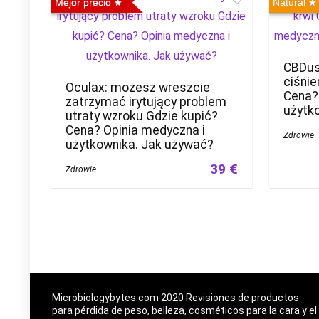
Mejor precio
Natural
CBDus
ciśnie
Oculax: możesz wreszcie
Cena?
zatrzymać irytujący problem
użytk
utraty wzroku Gdzie kupić?
Cena? Opinia medyczna i
Zdrowie
użytkownika. Jak używać?
39 €
Zdrowie
Microbiologybytes.com 2020 Revisiones de productos
para pérdida de peso, belleza, cosméticos para la cara y el