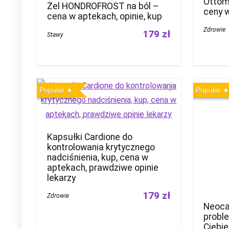
Ottom
Żel HONDROFROST na ból –
ceny w
cena w aptekach, opinie, kup
Zdrowie
179 zł
Stawy
Popular
Popular
Kapsułki Cardione do
kontrolowania krytycznego
nadciśnienia, kup, cena w
aptekach, prawdziwe opinie
lekarzy
179 zł
Zdrowie
Neocar
probl
Ciebie