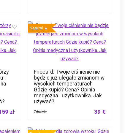
Natural
órzy
Friocard: Twoje ciśnienie nie
u i
będzie już ulegało zmianom w
 na
wysokich temperaturach
Gdzie kupić? Cena? Opinia
medyczna i użytkownika. Jak
ć?
używać?
159 zł
39 €
Zdrowie