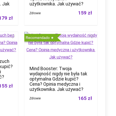
. Jak
użytkownika. Jak używać?
159 zł
Zdrowie
179 zł
Recomendado
rzuch
kupić?
Mind Booster: Twoja
i
wydajność nigdy nie była tak
ć?
optymalna Gdzie kupić?
Cena? Opinia medyczna i
155 zł
użytkownika. Jak używać?
165 zł
Zdrowie