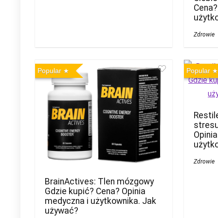
Cena?
użytk
Zdrowie
Popular
Popular
Restil
stres
Opini
użytk
Zdrowie
BrainActives: Tlen mózgowy
Gdzie kupić? Cena? Opinia
medyczna i użytkownika. Jak
używać?