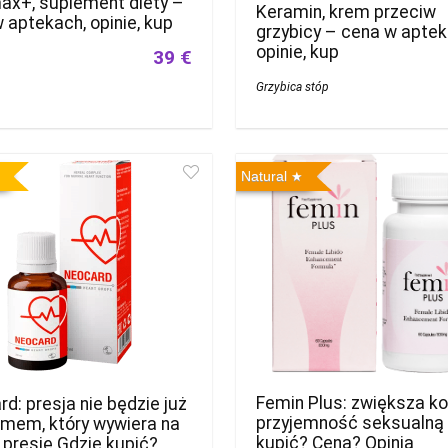
ax+, suplement diety –
Keramin, krem ​​przeciw
 aptekach, opinie, kup
grzybicy – cena w aptek
opinie, kup
39 €
Grzybica stóp
Natural
Femin Plus: zwiększa k
d: presja nie będzie już
przyjemność seksualną
emem, który wywiera na
kupić? Cena? Opinia
 presję Gdzie kupić?