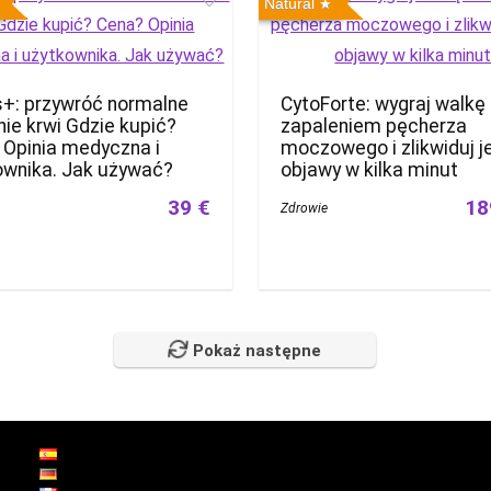
Natural
+: przywróć normalne
CytoForte: wygraj walkę
nie krwi Gdzie kupić?
zapaleniem pęcherza
 Opinia medyczna i
moczowego i zlikwiduj j
ownika. Jak używać?
objawy w kilka minut
39 €
18
Zdrowie
Pokaż następne