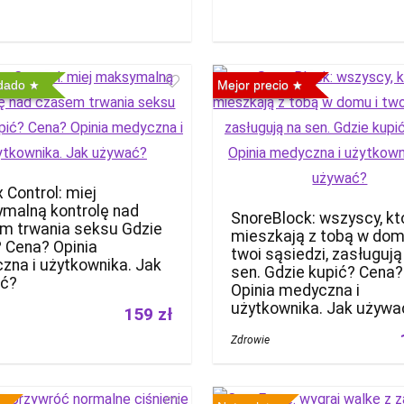
dado
Mejor precio
 Control: miej
malną kontrolę nad
SnoreBlock: wszyscy, kt
m trwania seksu Gdzie
mieszkają z tobą w dom
? Cena? Opinia
twoi sąsiedzi, zasługują
zna i użytkownika. Jak
sen. Gdzie kupić? Cena?
ć?
Opinia medyczna i
użytkownika. Jak używa
159 zł
Zdrowie