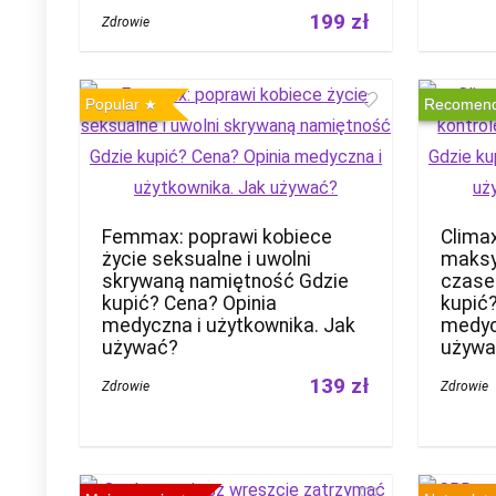
199 zł
Zdrowie
Popular
Recomen
Femmax: poprawi kobiece
Climax
życie seksualne i uwolni
maksy
skrywaną namiętność Gdzie
czase
kupić? Cena? Opinia
kupić
medyczna i użytkownika. Jak
medyc
używać?
używa
139 zł
Zdrowie
Zdrowie