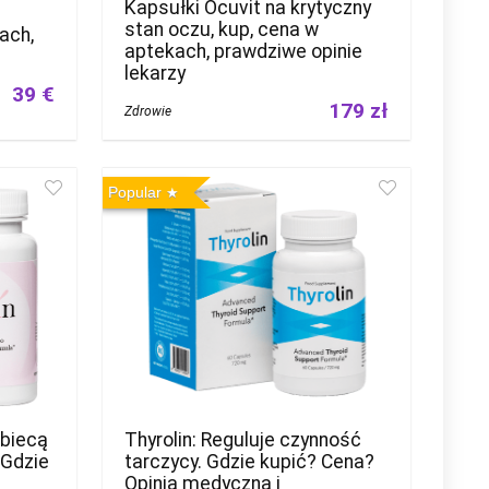
Kapsułki Ocuvit na krytyczny
stan oczu, kup, cena w
ach,
aptekach, prawdziwe opinie
lekarzy
39 €
179 zł
Zdrowie
Popular
obiecą
Thyrolin: Reguluje czynność
 Gdzie
tarczycy. Gdzie kupić? Cena?
Opinia medyczna i