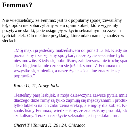
Femmax?
Nie wiedzieliśmy, że Femmax jest tak popularny (podejrzewaliśmy
to), dopóki nie zobaczyliśmy wielu opinii kobiet, które wyjaśniły
pozytywne skutki, jakie osiągnęły w życiu seksualnym po zażyciu
tych tabletek. Oto niektóre przykłady, które udało nam się znaleźć w
sieciach:
„Mój mąż i ja jesteśmy małżeństwem od ponad 13 lat. Kiedy si
poznaliśmy i zaczęliśmy spotykać, nasze życie seksualne było
niesamowite. Kiedy się pobraliśmy, zainteresowanie trochę spa
ale z biegiem lat nie czułem się już tak samo. Z Femmaxem
wszystko się zmieniło, a nasze życie seksualne znacznie się
poprawiło.”
Karen G, 41, Nowy Jork:
„Jesteśmy parą lesbijek, a moja dziewczyna zawsze pytała mnie
dlaczego duże firmy są tylko zajmują się mężczyznami i produ
tylko tabletki na ich zaburzenia erekcji, ale nigdy dla kobiet. K
znaleźliśmy Femmax, wiedzieliśmy, że znaleźliśmy produkt, kt
szukaliśmy. Teraz nasze życie seksualne jest spektakularne.”
Cheryl T i Tamara K, 26 i 24, Chicago: