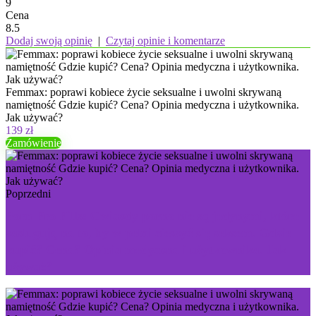
9
Cena
8.5
Dodaj swoją opinię
|
Czytaj opinie i komentarze
Femmax: poprawi kobiece życie seksualne i uwolni skrywaną
namiętność Gdzie kupić? Cena? Opinia medyczna i użytkownika.
Jak używać?
139 zł
Zamówienie
Poprzedni
Porn Pro Pills: Gwiazdy porno nie są jedynymi, które
zasługują na to, by w pełni cieszyć się seksem. Gdzie
kupić? Cena? Opinia medyczna i użytkownika. Jak
używać?