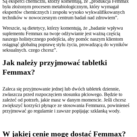
Są eksperci chemiczni, którzy komentują, że „produkcja Femmax
była złożonym procesem metabiologicznym, który wymagał
ekspertów chemicznych i zespołu wysoko wykwalifikowanych
techników w nowoczesnym centrum badań nad zdrowiem”.
Wreszcie, są dietetycy, którzy komentują, że „badanie wpływu
suplementu Femmax na twoje odżywianie jest ważną częścią
naszego holistycznego podejścia, aby pomóc naszym klientom
osiągnąć globalną poprawę stylu życia, prowadzącą do wyników
seksualnych. czego chcesz”.
Jak należy przyjmować tabletki
Femmax?
Zaleca się przyjmowanie jednej lub dwóch tabletek dziennie,
zwłaszcza przed rozpoczęciem stosunku płciowego. Będzie to
zależeć od potrzeb, jakie masz w danym momencie. Jeśli chcesz
zwiększyć korzyści płynące ze stosowania Femmaxu, powinieneś
przyjmować go regularnie i zawsze popijając szklanką wody.
W jakiej cenie mogę dostać Femmax?