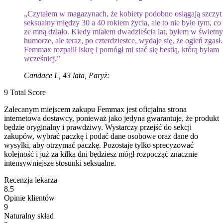
„Czytałem w magazynach, że kobiety podobno osiągają szczyt
seksualny między 30 a 40 rokiem życia, ale to nie było tym, co 
ze mną działo. Kiedy miałem dwadzieścia lat, byłem w świetn
humorze, ale teraz, po czterdziestce, wydaje się, że ogień zgasł.
Femmax rozpalił iskrę i pomógł mi stać się bestią, którą byłam
wcześniej.”
Candace L, 43 lata, Paryż:
9
Total Score
Zalecanym miejscem zakupu Femmax jest oficjalna strona
internetowa dostawcy, ponieważ jako jedyna gwarantuje, że produkt
będzie oryginalny i prawdziwy. Wystarczy przejść do sekcji
zakupów, wybrać paczkę i podać dane osobowe oraz dane do
wysyłki, aby otrzymać paczkę. Pozostaje tylko sprecyzować
kolejność i już za kilka dni będziesz mógł rozpocząć znacznie
intensywniejsze stosunki seksualne.
Recenzja lekarza
8.5
Opinie klientów
9
Naturalny skład