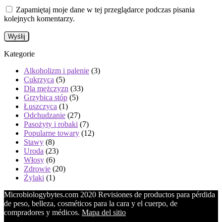
Zapamiętaj moje dane w tej przeglądarce podczas pisania
kolejnych komentarzy.
Kategorie
Alkoholizm i palenie
(3)
Cukrzyca
(5)
Dla mężczyzn
(33)
Grzybica stóp
(5)
Łuszczyca
(1)
Odchudzanie
(27)
Pasożyty i robaki
(7)
Popularne towary
(12)
Stawy
(8)
Uroda
(23)
Włosy
(6)
Zdrowie
(20)
Żylaki
(1)
Microbiologybytes.com 2020 Revisiones de productos para pérdida
de peso, belleza, cosméticos para la cara y el cuerpo, de
compradores y médicos.
Mapa del sitio