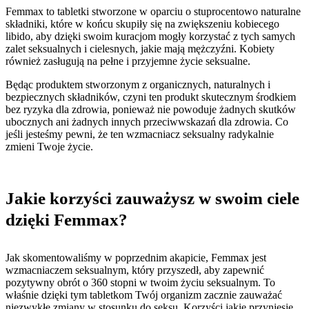
Femmax to tabletki stworzone w oparciu o stuprocentowo naturalne
składniki, które w końcu skupiły się na zwiększeniu kobiecego
libido, aby dzięki swoim kuracjom mogły korzystać z tych samych
zalet seksualnych i cielesnych, jakie mają mężczyźni. Kobiety
również zasługują na pełne i przyjemne życie seksualne.
Będąc produktem stworzonym z organicznych, naturalnych i
bezpiecznych składników, czyni ten produkt skutecznym środkiem
bez ryzyka dla zdrowia, ponieważ nie powoduje żadnych skutków
ubocznych ani żadnych innych przeciwwskazań dla zdrowia. Co
jeśli jesteśmy pewni, że ten wzmacniacz seksualny radykalnie
zmieni Twoje życie.
Jakie korzyści zauważysz w swoim ciele
dzięki Femmax?
Jak skomentowaliśmy w poprzednim akapicie, Femmax jest
wzmacniaczem seksualnym, który przyszedł, aby zapewnić
pozytywny obrót o 360 stopni w twoim życiu seksualnym. To
właśnie dzięki tym tabletkom Twój organizm zacznie zauważać
niezwykłe zmiany w stosunku do seksu. Korzyści jakie przyniesie