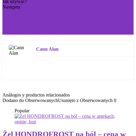
Następny
Pro Long System: kiedy normalny penis staje się
penisem "Don" Gdzie kupić? Cena? Opinia medyczna i
użytkownika. Jak używać?
Cann Alan
Análogos y productos relacionados
Dodano do Obserwowanych
Usunięto z Obserwowanych
0
Popular
Żel HONDROFROST na ból – cena w