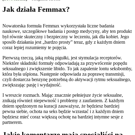
Jak działa Femmax?
Nowatorska formuła Femmax wykorzystała liczne badania
naukowe, szczegółowe badania i postęp medycyny, aby ten produkt
był równie skuteczny i bezpieczny w leczeniu, jak dla kobiet. Jego
sposób działania jest „bardzo prosty” teraz, gdy z każdym dniem
coraz lepiej rozumiemy te pojęcia.
Pierwszą rzeczą, jaką robią pigułki, jest stymulacja receptorów.
Niektóre składniki formuły odpowiadają za przywrócenie popędu
seksualnego i zwiększenie libido. To jak zapalenie lontu seksbomby,
która była uśpiona. Następnie odpowiada za poprawę transmisji,
czyli dostarcza benzynę potrzebną do aktywacji rytmu seksualnego,
zwiększając pasję i wydajność.
I wreszcie rozmach. Mając znacznie pełniejsze życie seksualne,
znikają również niepewność i problemy z zaufaniem. Z każdym
dniem spędzonym na kuracji zauważysz, że będziesz bardziej
pewna siebie, ochota na seks będzie wzrastać i z każdym dniem
będziesz mieć coraz większą ochotę na bardziej intymne sesje z
partnerem.
Jakie komentarze mają specjaliści na