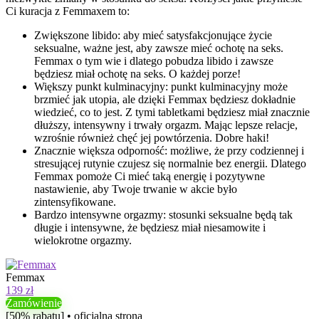
Ci kuracja z Femmaxem to:
Zwiększone libido: aby mieć satysfakcjonujące życie
seksualne, ważne jest, aby zawsze mieć ochotę na seks.
Femmax o tym wie i dlatego pobudza libido i zawsze
będziesz miał ochotę na seks. O każdej porze!
Większy punkt kulminacyjny: punkt kulminacyjny może
brzmieć jak utopia, ale dzięki Femmax będziesz dokładnie
wiedzieć, co to jest. Z tymi tabletkami będziesz miał znacznie
dłuższy, intensywny i trwały orgazm. Mając lepsze relacje,
wzrośnie również chęć jej powtórzenia. Dobre haki!
Znacznie większa odporność: możliwe, że przy codziennej i
stresującej rutynie czujesz się normalnie bez energii. Dlatego
Femmax pomoże Ci mieć taką energię i pozytywne
nastawienie, aby Twoje trwanie w akcie było
zintensyfikowane.
Bardzo intensywne orgazmy: stosunki seksualne będą tak
długie i intensywne, że będziesz miał niesamowite i
wielokrotne orgazmy.
Femmax
139 zł
Zamówienie
[50% rabatu] • oficjalna strona