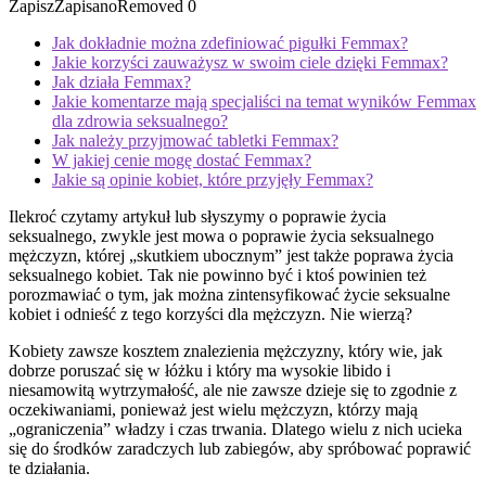
Zapisz
Zapisano
Removed
0
Jak dokładnie można zdefiniować pigułki Femmax?
Jakie korzyści zauważysz w swoim ciele dzięki Femmax?
Jak działa Femmax?
Jakie komentarze mają specjaliści na temat wyników Femmax
dla zdrowia seksualnego?
Jak należy przyjmować tabletki Femmax?
W jakiej cenie mogę dostać Femmax?
Jakie są opinie kobiet, które przyjęły Femmax?
Ilekroć czytamy artykuł lub słyszymy o poprawie życia
seksualnego, zwykle jest mowa o poprawie życia seksualnego
mężczyzn, której „skutkiem ubocznym” jest także poprawa życia
seksualnego kobiet. Tak nie powinno być i ktoś powinien też
porozmawiać o tym, jak można zintensyfikować życie seksualne
kobiet i odnieść z tego korzyści dla mężczyzn. Nie wierzą?
Kobiety zawsze kosztem znalezienia mężczyzny, który wie, jak
dobrze poruszać się w łóżku i który ma wysokie libido i
niesamowitą wytrzymałość, ale nie zawsze dzieje się to zgodnie z
oczekiwaniami, ponieważ jest wielu mężczyzn, którzy mają
„ograniczenia” władzy i czas trwania. Dlatego wielu z nich ucieka
się do środków zaradczych lub zabiegów, aby spróbować poprawić
te działania.