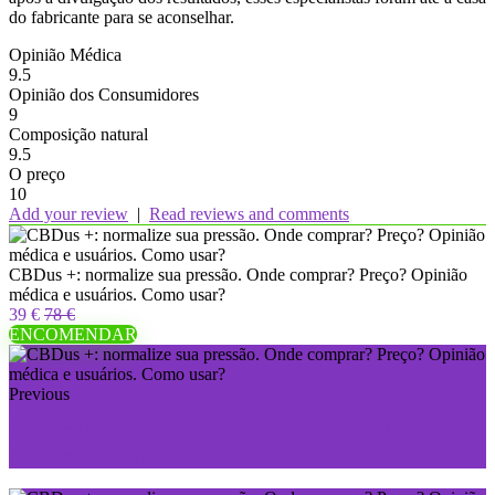
do fabricante para se aconselhar.
Opinião Médica
9.5
Opinião dos Consumidores
9
Composição natural
9.5
O preço
10
Add your review
|
Read reviews and comments
CBDus +: normalize sua pressão. Onde comprar? Preço? Opinião
médica e usuários. Como usar?
39 €
78 €
ENCOMENDAR
Previous
HairActiv oferece um cabelo longo, saudável e bonito
em apenas 3 semanas