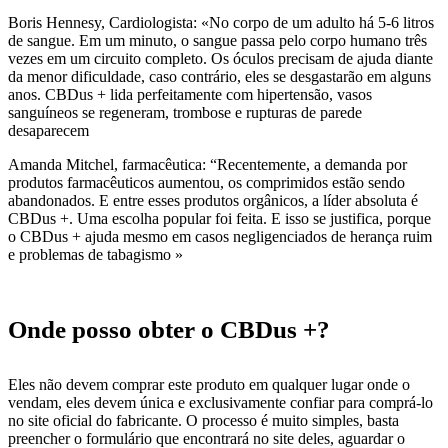
Boris Hennesy, Cardiologista: «No corpo de um adulto há 5-6 litros
de sangue. Em um minuto, o sangue passa pelo corpo humano três
vezes em um circuito completo. Os óculos precisam de ajuda diante
da menor dificuldade, caso contrário, eles se desgastarão em alguns
anos. CBDus + lida perfeitamente com hipertensão, vasos
sanguíneos se regeneram, trombose e rupturas de parede
desaparecem
Amanda Mitchel, farmacêutica: “Recentemente, a demanda por
produtos farmacêuticos aumentou, os comprimidos estão sendo
abandonados. E entre esses produtos orgânicos, a líder absoluta é
CBDus +. Uma escolha popular foi feita. E isso se justifica, porque
o CBDus + ajuda mesmo em casos negligenciados de herança ruim
e problemas de tabagismo »
Onde posso obter o CBDus +?
Eles não devem comprar este produto em qualquer lugar onde o
vendam, eles devem única e exclusivamente confiar para comprá-lo
no site oficial do fabricante. O processo é muito simples, basta
preencher o formulário que encontrará no site deles, aguardar o