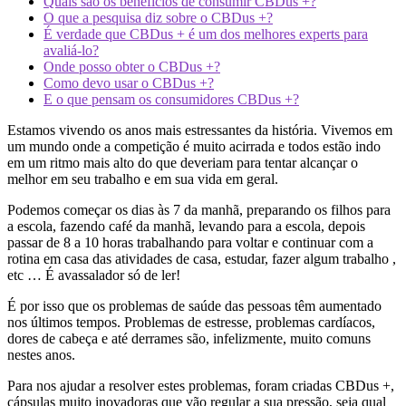
Quais são os benefícios de consumir CBDus +?
O que a pesquisa diz sobre o CBDus +?
É verdade que CBDus + é um dos melhores experts para
avaliá-lo?
Onde posso obter o CBDus +?
Como devo usar o CBDus +?
E o que pensam os consumidores CBDus +?
Estamos vivendo os anos mais estressantes da história. Vivemos em
um mundo onde a competição é muito acirrada e todos estão indo
em um ritmo mais alto do que deveriam para tentar alcançar o
melhor em seu trabalho e em sua vida em geral.
Podemos começar os dias às 7 da manhã, preparando os filhos para
a escola, fazendo café da manhã, levando para a escola, depois
passar de 8 a 10 horas trabalhando para voltar e continuar com a
rotina em casa das atividades de casa, estudar, fazer algum trabalho ,
etc … É avassalador só de ler!
É por isso que os problemas de saúde das pessoas têm aumentado
nos últimos tempos. Problemas de estresse, problemas cardíacos,
dores de cabeça e até derrames são, infelizmente, muito comuns
nestes anos.
Para nos ajudar a resolver estes problemas, foram criadas CBDus +,
cápsulas muito inovadoras que vão regular a sua pressão, seja qual