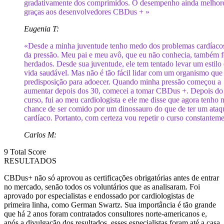
gradativamente dos comprimidos. O desempenho ainda melhor
graças aos desenvolvedores CBDus + »
Eugenia T:
«Desde a minha juventude tenho medo dos problemas cardíaco
da pressão. Meu pai e meu avô, que eu não conhecia, também 
herdados. Desde sua juventude, ele tem tentado levar um estilo
vida saudável. Mas não é tão fácil lidar com um organismo que
predisposição para adoecer. Quando minha pressão começou a
aumentar depois dos 30, comecei a tomar CBDus +. Depois do
curso, fui ao meu cardiologista e ele me disse que agora tenho 
chance de ser comido por um dinossauro do que de ter um ataq
cardíaco. Portanto, com certeza vou repetir o curso constantem
Carlos M:
9
Total Score
RESULTADOS
CBDus+ não só aprovou as certificações obrigatórias antes de entrar
no mercado, senão todos os voluntários que as analisaram. Foi
aprovado por especialistas e endossado por cardiologistas de
primeira linha, como German Swartz. Sua importância é tão grande
que há 2 anos foram contratados consultores norte-americanos e,
após a divulgação dos resultados, esses especialistas foram até a casa