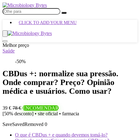
CLICK TO ADD YOUR MENU
Melhor preço
Saúde
-50%
CBDus +: normalize sua pressão.
Onde comprar? Preço? Opinião
médica e usuários. Como usar?
39 €
78 €
ENCOMENDAR
[50% desconto] • site oficial • farmacia
Save
Saved
Removed
0
O que é CBDus + e quando devemos tomá-lo?