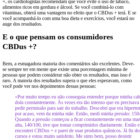
+, os cardiologistas recomendam que você evite o uso de tabaco,
alimentos ricos em gordura e álcool. Se você combiná-lo com
vitaminas, obterá uma vantagem no efeito que o CBDus + terá. E se
você acompanhá-lo com uma boa dieta e exercícios, você estará no
auge dos resultados.
E o que pensam os consumidores
CBDus +?
Bem, a esmagadora maioria dos comentários são excelentes. Deve-
se sempre ter em mente que existe uma porcentagem mínima de
pessoas que podem considerar não obter os resultados, mas isso é
raro. A maioria dos resultados supera o que eles esperavam, como
você pode ver nos depoimentos dessas pessoas:
«Por muito tempo eu não conseguia entender porque minha ca
doía constantemente. Às vezes era tão intenso que eu precisava
pedir permissão para sair do trabalho. Descobri que era hiperte
por acaso, vem da minha mãe. Então, medi minha pressão: 150
Quando a pressão começou a ficar constantemente em uma ma
alta, 140/100, tive que tomar comprimidos diariamente. Então 
encontrei CBDus + e parei de usar produtos químicos. Já fiz do
cursos e estou muito satisfeito. Me sinto bem, posso desistir