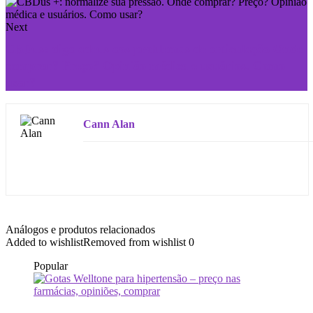
Next
CBDus: diga adeus aos problemas de articulação Onde
comprar? Preço? Opinião médica e usuários. Como
usar?
Cann Alan
Análogos e produtos relacionados
Added to wishlist
Removed from wishlist
0
Popular