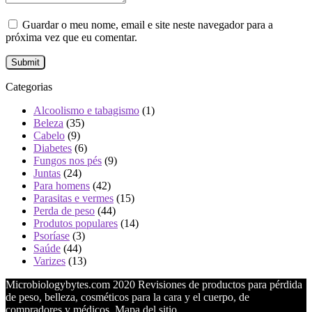
Guardar o meu nome, email e site neste navegador para a
próxima vez que eu comentar.
Categorias
Alcoolismo e tabagismo
(1)
Beleza
(35)
Cabelo
(9)
Diabetes
(6)
Fungos nos pés
(9)
Juntas
(24)
Para homens
(42)
Parasitas e vermes
(15)
Perda de peso
(44)
Produtos populares
(14)
Psoríase
(3)
Saúde
(44)
Varizes
(13)
Microbiologybytes.com 2020 Revisiones de productos para pérdida
de peso, belleza, cosméticos para la cara y el cuerpo, de
compradores y médicos.
Mapa del sitio