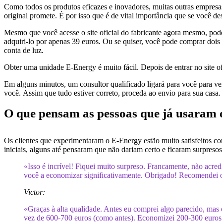
Como todos os produtos eficazes e inovadores, muitas outras empresas
original promete. É por isso que é de vital importância que se você des
Mesmo que você acesse o site oficial do fabricante agora mesmo, pode
adquiri-lo por apenas 39 euros. Ou se quiser, você pode comprar doi
conta de luz.
Obter uma unidade E-Energy é muito fácil. Depois de entrar no site o
Em alguns minutos, um consultor qualificado ligará para você para ver
você. Assim que tudo estiver correto, proceda ao envio para sua casa
O que pensam as pessoas que já usaram
Os clientes que experimentaram o E-Energy estão muito satisfeitos c
iniciais, alguns até pensaram que não dariam certo e ficaram surpresos
«Isso é incrível! Fiquei muito surpreso. Francamente, não acre
você a economizar significativamente. Obrigado! Recomendei o
Victor:
«Graças à alta qualidade. Antes eu comprei algo parecido, mas 
vez de 600-700 euros (como antes). Economizei 200-300 euros.