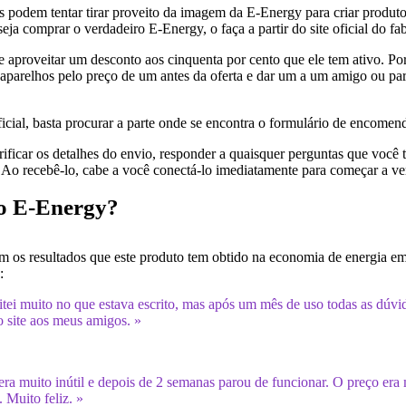
 podem tentar tirar proveito da imagem da E-Energy para criar produto
eja comprar o verdadeiro E-Energy, o faça a partir do site oficial do fab
 aproveitar um desconto aos cinquenta por cento que ele tem ativo. Por
s aparelhos pelo preço de um antes da oferta e dar um a um amigo ou pa
ficial, basta procurar a parte onde se encontra o formulário de encom
ificar os detalhes do envio, responder a quaisquer perguntas que você te
. Ao recebê-lo, cabe a você conectá-lo imediatamente para começar a ve
 o E-Energy?
om os resultados que este produto tem obtido na economia de energia e
:
ditei muito no que estava escrito, mas após um mês de uso todas as dú
 site aos meus amigos. »
era muito inútil e depois de 2 semanas parou de funcionar. O preço era
 Muito feliz. »