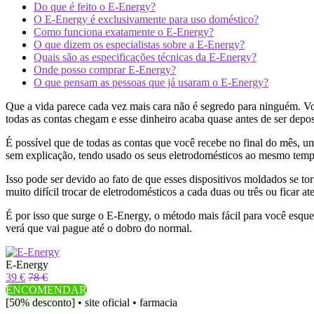
Do que é feito o E-Energy?
O E-Energy é exclusivamente para uso doméstico?
Como funciona exatamente o E-Energy?
O que dizem os especialistas sobre a E-Energy?
Quais são as especificações técnicas da E-Energy?
Onde posso comprar E-Energy?
O que pensam as pessoas que já usaram o E-Energy?
Que a vida parece cada vez mais cara não é segredo para ninguém. Vo
todas as contas chegam e esse dinheiro acaba quase antes de ser depos
É possível que de todas as contas que você recebe no final do mês, um
sem explicação, tendo usado os seus eletrodomésticos ao mesmo temp
Isso pode ser devido ao fato de que esses dispositivos moldados se t
muito difícil trocar de eletrodomésticos a cada duas ou três ou ficar at
É por isso que surge o E-Energy, o método mais fácil para você esqu
verá que vai pague até o dobro do normal.
E-Energy
39 €
78 €
ENCOMENDAR
[50% desconto] • site oficial • farmacia