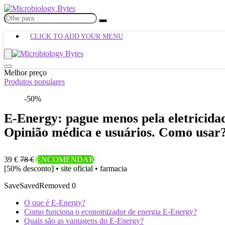
CLICK TO ADD YOUR MENU
Melhor preço
Produtos populares
-50%
E-Energy: pague menos pela eletricid
Opinião médica e usuários. Como usar
39 €
78 €
ENCOMENDAR
[50% desconto] • site oficial • farmacia
Save
Saved
Removed
0
O que é E-Energy?
Como funciona o economizador de energia E-Energy?
Quais são as vantagens do E-Energy?