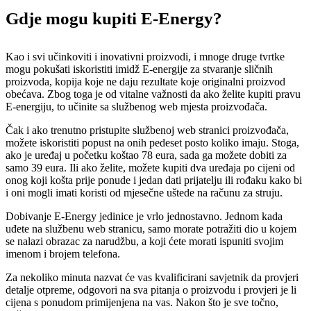
Gdje mogu kupiti E-Energy?
Kao i svi učinkoviti i inovativni proizvodi, i mnoge druge tvrtke
mogu pokušati iskoristiti imidž E-energije za stvaranje sličnih
proizvoda, kopija koje ne daju rezultate koje originalni proizvod
obećava. Zbog toga je od vitalne važnosti da ako želite kupiti pravu
E-energiju, to učinite sa službenog web mjesta proizvođača.
Čak i ako trenutno pristupite službenoj web stranici proizvođača,
možete iskoristiti popust na onih pedeset posto koliko imaju. Stoga,
ako je uređaj u početku koštao 78 eura, sada ga možete dobiti za
samo 39 eura. Ili ako želite, možete kupiti dva uređaja po cijeni od
onog koji košta prije ponude i jedan dati prijatelju ili rođaku kako bi
i oni mogli imati koristi od mjesečne uštede na računu za struju.
Dobivanje E-Energy jedinice je vrlo jednostavno. Jednom kada
uđete na službenu web stranicu, samo morate potražiti dio u kojem
se nalazi obrazac za narudžbu, a koji ćete morati ispuniti svojim
imenom i brojem telefona.
Za nekoliko minuta nazvat će vas kvalificirani savjetnik da provjeri
detalje otpreme, odgovori na sva pitanja o proizvodu i provjeri je li
cijena s ponudom primijenjena na vas. Nakon što je sve točno,