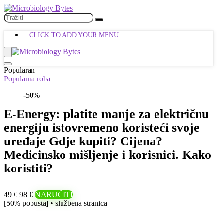
CLICK TO ADD YOUR MENU
Popularan
Popularna roba
-50%
E-Energy: platite manje za električnu
energiju istovremeno koristeći svoje
uređaje Gdje kupiti? Cijena?
Medicinsko mišljenje i korisnici. Kako
koristiti?
49 €
98 €
NARUČITI
[50% popusta] • službena stranica