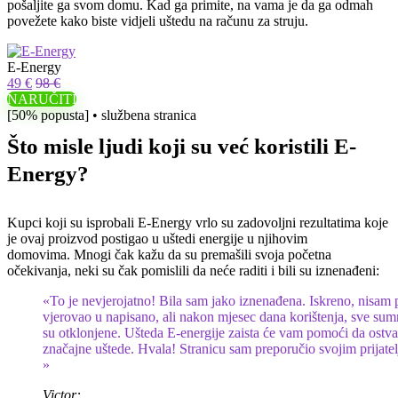
pošaljite ga svom domu. Kad ga primite, na vama je da ga odmah
povežete kako biste vidjeli uštedu na računu za struju.
E-Energy
49 €
98 €
NARUČITI
[50% popusta] • službena stranica
Što misle ljudi koji su već koristili E-
Energy?
Kupci koji su isprobali E-Energy vrlo su zadovoljni rezultatima koje
je ovaj proizvod postigao u uštedi energije u njihovim
domovima. Mnogi čak kažu da su premašili svoja početna
očekivanja, neki su čak pomislili da neće raditi i bili su iznenađeni:
«To je nevjerojatno! Bila sam jako iznenađena. Iskreno, nisam
vjerovao u napisano, ali nakon mjesec dana korištenja, sve sum
su otklonjene. Ušteda E-energije zaista će vam pomoći da ostva
značajne uštede. Hvala! Stranicu sam preporučio svojim prijatel
»
Victor: