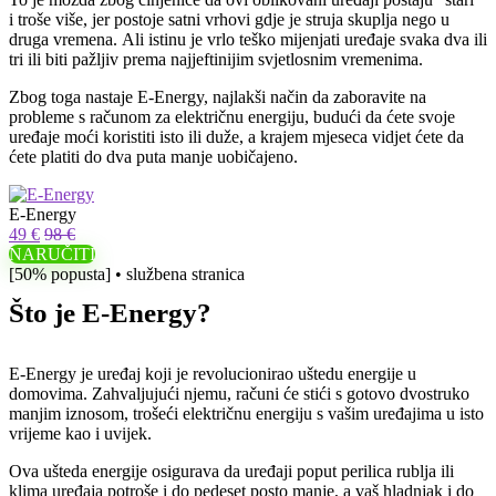
i troše više, jer postoje satni vrhovi gdje je struja skuplja nego u
druga vremena. Ali istinu je vrlo teško mijenjati uređaje svaka dva ili
tri ili biti pažljiv prema najjeftinijim svjetlosnim vremenima.
Zbog toga nastaje E-Energy, najlakši način da zaboravite na
probleme s računom za električnu energiju, budući da ćete svoje
uređaje moći koristiti isto ili duže, a krajem mjeseca vidjet ćete da
ćete platiti do dva puta manje uobičajeno.
E-Energy
49 €
98 €
NARUČITI
[50% popusta] • službena stranica
Što je E-Energy?
E-Energy je uređaj koji je revolucionirao uštedu energije u
domovima. Zahvaljujući njemu, računi će stići s gotovo dvostruko
manjim iznosom, trošeći električnu energiju s vašim uređajima u isto
vrijeme kao i uvijek.
Ova ušteda energije osigurava da uređaji poput perilica rublja ili
klima uređaja potroše i do pedeset posto manje, a vaš hladnjak i do