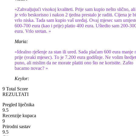
«Zahvaljujući visokoj kvaliteti. Prije sam kupio nešto slično, ali
je vrlo beskorisno i nakon 2 tjedna prestalo je raditi. Cijena je b
vrlo niska. Tada sam kupio vaš uređaj. Ovaj mjesec sam umjest
600-700 eura (kao i prije) platio 400 eura. Uštedio sam 200-30
eura. Vrlo sretan. »
Maria:
«Idealno rješenje za stan ili ured. Sada plaćam 600 eura manje
prije (svaki mjesec). To je 7.200 eura godišnje. Ne volim štedjet
puno, ali mislim da ne morate platiti ono što ne koristite. Zašto
bacamo novac? »
Keylor:
9
Total Score
REZULTATI
Pregled liječnika
9.5
Recenzije kupaca
9
Prirodni sastav
9.5