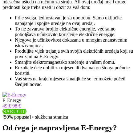
mjesečna ušteda na računu za struju. Ali ovaj uređaj ima i druge
prednosti koje treba uzeti u obzir za vaš dom:
Prije svega, jednostavan je za upotrebu. Samo uključite
napajanje i spojite uređaje na ovaj uređaj.
To ne zavarava brojilo električne energije, već samo
poboljšava učinkovito korištenje električne energije.
Njegova je učinkovitost dokazana u mnogim znanstvenim
istraživanjima.
Produljite vijek trajanja svih svojih električnih uređaja koji su
povezani na E-Energy.
Smanjite elektromagnetsko zračenje u vašem domu.
Rezultate ćete dobiti za mjesec ili dva nakon što ga počnete
koristiti.
Vaš stres na kraju mjeseca smanjit će se jer možete početi
štedjeti novac.
E-Energy
49 €
98 €
NARUČITI
[50% popusta] • službena stranica
Od čega je napravljena E-Energy?