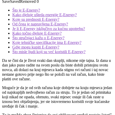
Save
Saved
Removed
0
Što je E-Energy?
Kako djeluje ušteda energije E-Energy?
Koje su prednosti E-Energy?
Od čega je napravljena E-Energy?
Je li E-Energy isključivo za kućnu upotrebu?
Kako točno djeluje E-Energy?
Što stručnjaci kažu o E-Energy?
Koje tehničke specifikacije ima E-Energy?
Gdje mogu kupiti E-Energy?
Što misle ljudi koji su već koristili E-Energy?
Da se čini da je život svaki dan skuplji, nikome nije tajna. Iz dana u
dan jako puno radite na svom poslu da biste dobili pristojnu svotu
novca, ali dolazi na kraj mjeseca kada stignu svi računi i taj novac
nestane gotovo prije nego što se položi na vaš račun, kako biste
platiti ove račune.
Moguće je da je od svih računa koje dobijete na kraju mjeseca jedan
od najskupljih nedvojbeno račun za struju. To je jedan od primitaka
koji nikad ne opada, obrnuto, svaki mjesec ostaje ili čak raste u
iznosu bez objašnjenja, jer ste istovremeno koristili svoje kućanske
uređaje ili čak i manje.
To je možda zbog činjenice da ovi oblikovani uređaji postaju “stari”