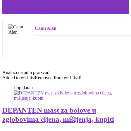
Hondrostrong: Živite bez boli i vratite pokretljivost
zglobova za 14 dana
Cann Alan
Analozi i srodni proizvodi
Added to wishlist
Removed from wishlist
0
Popularan
DEPANTEN mast za bolove u
zglobovima cijena, mišljenja, kupiti