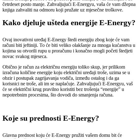
četrdeset posto manje. Zahvaljujući E-Energyu, vaša će vam džepna
knjiga zahvaliti na odmoru koji pružate uz mjesečne troškove.
Kako djeluje ušteda energije E-Energy?
Ovaj inovativni uređaj E-Energy štedi energiju zbog koje će vam
računi biti jeftiniji. To će biti veliko olakšanje za mnoga kućanstva u
kojima su otvorili rupu u proračunu i konačno mogli početi štedjeti
novac svakog mjeseca.
Obično je račun za električnu energiju toliko skup, jer prilikom
izračuna količine energije koju električni uređaji troše, uzima se u
obzir i postupak zagrijavanja vodiča, između ostalog i da ga
korisnici ne troše, ali im se naplaćuje. Zahvaljujući E-Energyu, vaš
će se električni krug pravilno koristiti bez trošenja “energije” u
nepotrebnim procesima, što dovodi do smanjenja računa.
Koje su prednosti E-Energy?
Glavna prednost koju će E-Energy pružiti vašem domu bit će