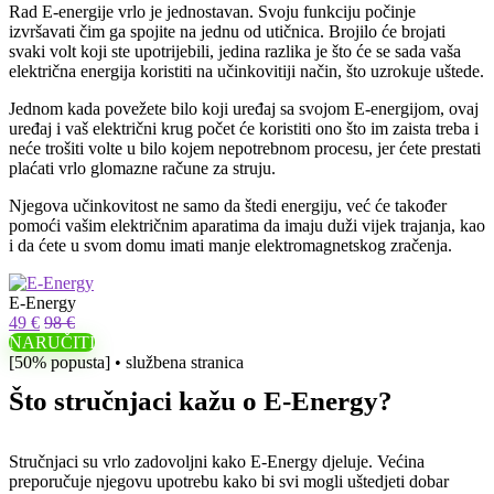
Rad E-energije vrlo je jednostavan. Svoju funkciju počinje
izvršavati čim ga spojite na jednu od utičnica. Brojilo će brojati
svaki volt koji ste upotrijebili, jedina razlika je što će se sada vaša
električna energija koristiti na učinkovitiji način, što uzrokuje uštede.
Jednom kada povežete bilo koji uređaj sa svojom E-energijom, ovaj
uređaj i vaš električni krug počet će koristiti ono što im zaista treba i
neće trošiti volte u bilo kojem nepotrebnom procesu, jer ćete prestati
plaćati vrlo glomazne račune za struju.
Njegova učinkovitost ne samo da štedi energiju, već će također
pomoći vašim električnim aparatima da imaju duži vijek trajanja, kao
i da ćete u svom domu imati manje elektromagnetskog zračenja.
E-Energy
49 €
98 €
NARUČITI
[50% popusta] • službena stranica
Što stručnjaci kažu o E-Energy?
Stručnjaci su vrlo zadovoljni kako E-Energy djeluje. Većina
preporučuje njegovu upotrebu kako bi svi mogli uštedjeti dobar