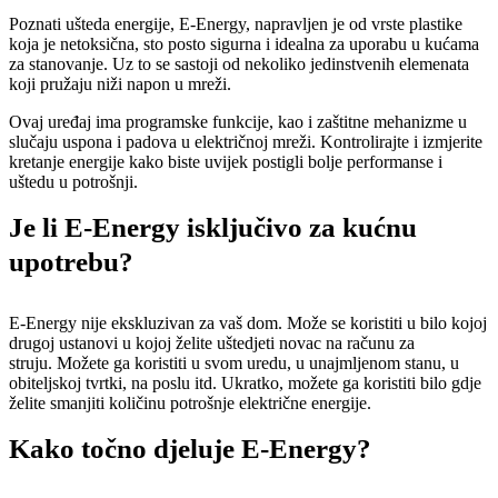
Poznati ušteda energije, E-Energy, napravljen je od vrste plastike
koja je netoksična, sto posto sigurna i idealna za uporabu u kućama
za stanovanje. Uz to se sastoji od nekoliko jedinstvenih elemenata
koji pružaju niži napon u mreži.
Ovaj uređaj ima programske funkcije, kao i zaštitne mehanizme u
slučaju uspona i padova u električnoj mreži. Kontrolirajte i izmjerite
kretanje energije kako biste uvijek postigli bolje performanse i
uštedu u potrošnji.
Je li E-Energy isključivo za kućnu
upotrebu?
E-Energy nije ekskluzivan za vaš dom. Može se koristiti u bilo kojoj
drugoj ustanovi u kojoj želite uštedjeti novac na računu za
struju. Možete ga koristiti u svom uredu, u unajmljenom stanu, u
obiteljskoj tvrtki, na poslu itd. Ukratko, možete ga koristiti bilo gdje
želite smanjiti količinu potrošnje električne energije.
Kako točno djeluje E-Energy?