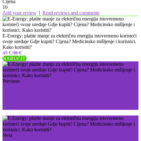
Cijena
10
Add your review
|
Read reviews and comments
E-Energy: platite manje za električnu energiju istovremeno koristeći
svoje uređaje Gdje kupiti? Cijena? Medicinsko mišljenje i korisnici.
Kako koristiti?
49 €
98 €
NARUČITI
Previous
Titanium: penis će prestati biti šteta Gdje kupiti?
Cijena? Medicinsko mišljenje i korisnici. Kako
koristiti?
Next