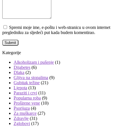
Spremi moje ime, e-poštu i web-stranicu u ovom internet
pregledniku za sljedeći put kada budem komentirao.
Kategorije
Alkoholizam i pušenje
(1)
Dijabetes
(6)
Dlaka
(2)
Gljiva na stopalima
(9)
Gubitak težine
(21)
Ljepota
(13)
Paraziti i crvi
(11)
Popularna roba
(9)
Proširene vene
(10)
Psorijaza
(4)
Za muškarce
(27)
Zdravlje
(31)
Zglobovi
(17)