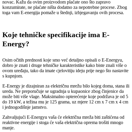
novac. Kažu da ovim proizvodom plaćate ono što zapravo
konzumirate, ne plaćate ništa dodatno za nepotrebne procese. Zbog
toga vam E-energija pomaže u štednji, izbjegavanju ovih procesa.
Koje tehničke specifikacije ima E-
Energy?
Osim očitih prednosti koje smo već detaljno opisali o E-Energyu,
dobro je znati i druge tehničke karakteristike kako biste znali više o
ovom uređaju, tako da imate cjelovitiju ideju prije nego što nastavite
s kupnjom.
E-Energy je dizajniran za električnu mrežu bilo kojeg doma, stana ili
ureda. Ne preporučuje se ugradnja u kupaonice zbog činjenice da
može biti više vlage. Maksimalno opterećenje koje podržava je od 5
do 19 kW, a težina mu je 125 grama, uz mjere 12 cm x 7 cm x 4 cm
i jednogodišnje jamstvo.
Zahvaljujući E-Energyu vaša će električna mreža biti zaštićena od
reaktivne energije i stoga će vaša električna oprema trošiti mnogo
manje.