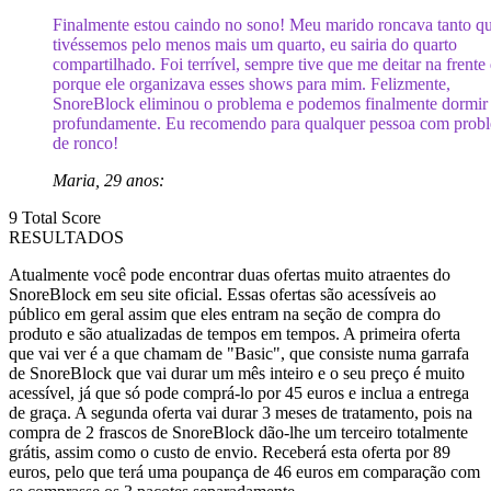
Finalmente estou caindo no sono! Meu marido roncava tanto qu
tivéssemos pelo menos mais um quarto, eu sairia do quarto
compartilhado. Foi terrível, sempre tive que me deitar na frente 
porque ele organizava esses shows para mim. Felizmente,
SnoreBlock eliminou o problema e podemos finalmente dormir
profundamente. Eu recomendo para qualquer pessoa com prob
de ronco!
Maria, 29 anos:
9
Total Score
RESULTADOS
Atualmente você pode encontrar duas ofertas muito atraentes do
SnoreBlock em seu site oficial. Essas ofertas são acessíveis ao
público em geral assim que eles entram na seção de compra do
produto e são atualizadas de tempos em tempos. A primeira oferta
que vai ver é a que chamam de "Basic", que consiste numa garrafa
de SnoreBlock que vai durar um mês inteiro e o seu preço é muito
acessível, já que só pode comprá-lo por 45 euros e inclua a entrega
de graça. A segunda oferta vai durar 3 meses de tratamento, pois na
compra de 2 frascos de SnoreBlock dão-lhe um terceiro totalmente
grátis, assim como o custo de envio. Receberá esta oferta por 89
euros, pelo que terá uma poupança de 46 euros em comparação com