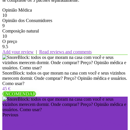
se comprasse os 3 pacotes separadamente.
Opinião Médica
10
Opinião dos Consumidores
9
Composição natural
10
O preço
9.5
Add your review
|
Read reviews and comments
SnoreBlock: todos os que moram na casa com você e seus vizinhos
merecem dormir. Onde comprar? Preço? Opinião médica e usuários.
Como usar?
45 €
ENCOMENDAR
Previous
Miralash: seus cílios vão causar um efeito "uau" nas