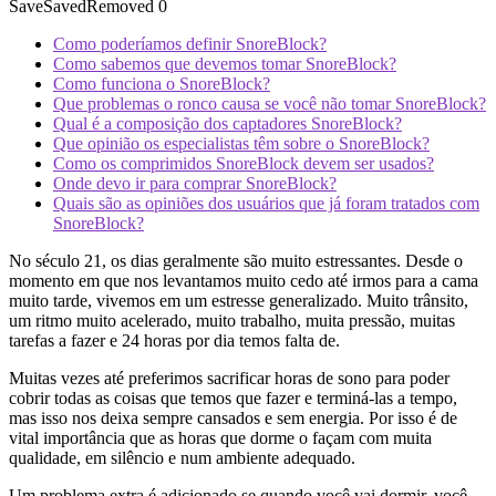
Save
Saved
Removed
0
Como poderíamos definir SnoreBlock?
Como sabemos que devemos tomar SnoreBlock?
Como funciona o SnoreBlock?
Que problemas o ronco causa se você não tomar SnoreBlock?
Qual é a composição dos captadores SnoreBlock?
Que opinião os especialistas têm sobre o SnoreBlock?
Como os comprimidos SnoreBlock devem ser usados?
Onde devo ir para comprar SnoreBlock?
Quais são as opiniões dos usuários que já foram tratados com
SnoreBlock?
No século 21, os dias geralmente são muito estressantes. Desde o
momento em que nos levantamos muito cedo até irmos para a cama
muito tarde, vivemos em um estresse generalizado. Muito trânsito,
um ritmo muito acelerado, muito trabalho, muita pressão, muitas
tarefas a fazer e 24 horas por dia temos falta de.
Muitas vezes até preferimos sacrificar horas de sono para poder
cobrir todas as coisas que temos que fazer e terminá-las a tempo,
mas isso nos deixa sempre cansados ​​e sem energia. Por isso é de
vital importância que as horas que dorme o façam com muita
qualidade, em silêncio e num ambiente adequado.
Um problema extra é adicionado se quando você vai dormir, você