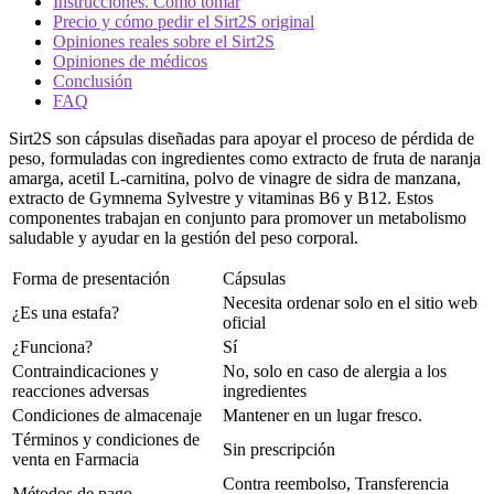
Instrucciones. Cómo tomar
Precio y cómo pedir el Sirt2S original
Opiniones reales sobre el Sirt2S
Opiniones de médicos
Conclusión
FAQ
Sirt2S son cápsulas diseñadas para apoyar el proceso de pérdida de
peso, formuladas con ingredientes como extracto de fruta de naranja
amarga, acetil L-carnitina, polvo de vinagre de sidra de manzana,
extracto de Gymnema Sylvestre y vitaminas B6 y B12. Estos
componentes trabajan en conjunto para promover un metabolismo
saludable y ayudar en la gestión del peso corporal.
Forma de presentación
Cápsulas
Necesita ordenar solo en el sitio web
¿Es una estafa?
oficial
¿Funciona?
Sí
Contraindicaciones y
No, solo en caso de alergia a los
reacciones adversas
ingredientes
Condiciones de almacenaje
Mantener en un lugar fresco.
Términos y condiciones de
Sin prescripción
venta en Farmacia
Contra reembolso, Transferencia
Métodos de pago