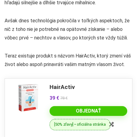
hľadajú silnejšie a dlhšie trvajúce mihalnice.
Avšak dnes technológia pokročila v toľkých aspektoch, že
nič z toho nie je potrebné na opätovné získanie – alebo
vôbec prvé – nechtov a vlasov, po ktorých ste vždy túžili.
Teraz existuje produkt s názvom HairActiv, ktorý zmení váš
život alebo aspoň prinavráti vašim matným vlasom život.
HairActiv
39 €
78 €
OBJEDNAŤ
[50% zľavy] • oficiálna stránka