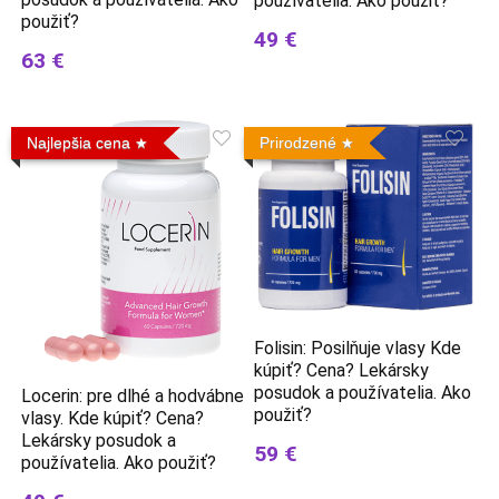
používatelia. Ako použiť?
použiť?
49 €
63 €
Najlepšia cena
Prirodzené
Folisin: Posilňuje vlasy Kde
kúpiť? Cena? Lekársky
posudok a používatelia. Ako
Locerin: pre dlhé a hodvábne
použiť?
vlasy. Kde kúpiť? Cena?
Lekársky posudok a
59 €
používatelia. Ako použiť?