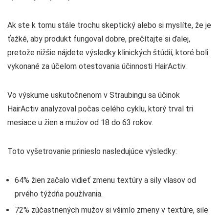
Ak ste k tomu stále trochu skeptický alebo si myslíte, že je
ťažké, aby produkt fungoval dobre, prečítajte si ďalej,
pretože nižšie nájdete výsledky klinických štúdií, ktoré boli
vykonané za účelom otestovania účinnosti HairActiv.
Vo výskume uskutočnenom v Straubingu sa účinok
HairActiv analyzoval počas celého cyklu, ktorý trval tri
mesiace u žien a mužov od 18 do 63 rokov.
Toto vyšetrovanie prinieslo nasledujúce výsledky:
64% žien začalo vidieť zmenu textúry a sily vlasov od
prvého týždňa používania.
72% zúčastnených mužov si všimlo zmeny v textúre, sile