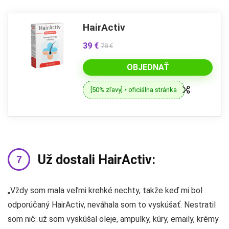
HairActiv
39 €
78 €
OBJEDNAŤ
[50% zľavy] • oficiálna stránka
Už dostali HairActiv:
„Vždy som mala veľmi krehké nechty, takže keď mi bol
odporúčaný HairActiv, neváhala som to vyskúšať. Nestratil
som nič: už som vyskúšal oleje, ampulky, kúry, emaily, krémy