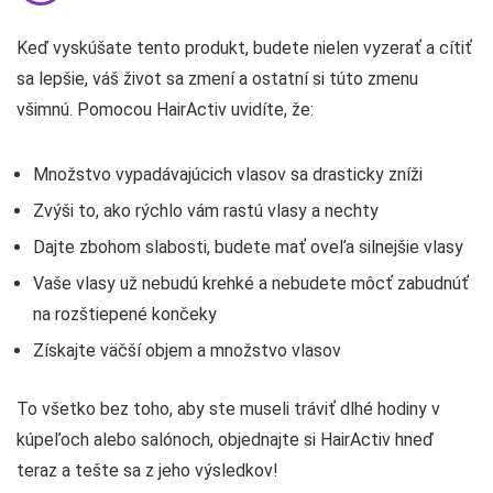
Keď vyskúšate tento produkt, budete nielen vyzerať a cítiť
sa lepšie, váš život sa zmení a ostatní si túto zmenu
všimnú. Pomocou HairActiv uvidíte, že:
Množstvo vypadávajúcich vlasov sa drasticky zníži
Zvýši to, ako rýchlo vám rastú vlasy a nechty
Dajte zbohom slabosti, budete mať oveľa silnejšie vlasy
Vaše vlasy už nebudú krehké a nebudete môcť zabudnúť
na rozštiepené končeky
Získajte väčší objem a množstvo vlasov
To všetko bez toho, aby ste museli tráviť dlhé hodiny v
kúpeľoch alebo salónoch, objednajte si HairActiv hneď
teraz a tešte sa z jeho výsledkov!