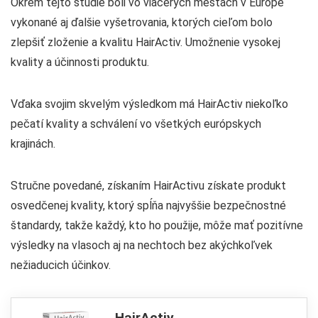
Okrem tejto štúdie boli vo viacerých mestách v Európe
vykonané aj ďalšie vyšetrovania, ktorých cieľom bolo
zlepšiť zloženie a kvalitu HairActiv. Umožnenie vysokej
kvality a účinnosti produktu.
Vďaka svojim skvelým výsledkom má HairActiv niekoľko
pečatí kvality a schválení vo všetkých európskych
krajinách.
Stručne povedané, získaním HairActivu získate produkt
osvedčenej kvality, ktorý spĺňa najvyššie bezpečnostné
štandardy, takže každý, kto ho použije, môže mať pozitívne
výsledky na vlasoch aj na nechtoch bez akýchkoľvek
nežiaducich účinkov.
HairActiv