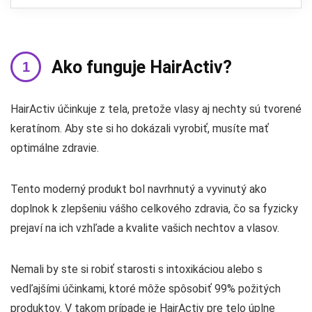
Ako funguje HairActiv?
HairActiv účinkuje z tela, pretože vlasy aj nechty sú tvorené
keratínom. Aby ste si ho dokázali vyrobiť, musíte mať
optimálne zdravie.
Tento moderný produkt bol navrhnutý a vyvinutý ako
doplnok k zlepšeniu vášho celkového zdravia, čo sa fyzicky
prejaví na ich vzhľade a kvalite vašich nechtov a vlasov.
Nemali by ste si robiť starosti s intoxikáciou alebo s
vedľajšími účinkami, ktoré môže spôsobiť 99% požitých
produktov. V takom prípade je HairActiv pre telo úplne