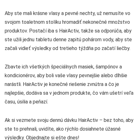
Aby ste mali krásne vlasy a pevné nechty, už nemusíte vo
svojom toaletnom stolíku hromadiť nekonečné množstvo
produktov. Postačí iba s HairActiv, takže sa odporúča, aby
ste užili jednu tabletu denne zapitú pohárom vody, aby ste
začali vidieť výsledky od tretieho týždňa po začatí liečby.
Zbavte ich všetkých špeciálnych masiek, šampónov a
kondicionérov, aby boli vaše vlasy pevnejšie alebo dlhšie
narástli. HairActiv je konečné riešenie zvnútra a čo je
najlepšie, dodáva sa v jednom produkte, čo vám ušetrí veľa
času, úsilia a peňazí.
Ak si vezmete svoju dennú dávku HairActiv – bez toho, aby
ste to prehnali, uvidíte, ako rýchlo dosiahnete úžasné
výsledky. Objednajte si ešte dnes!