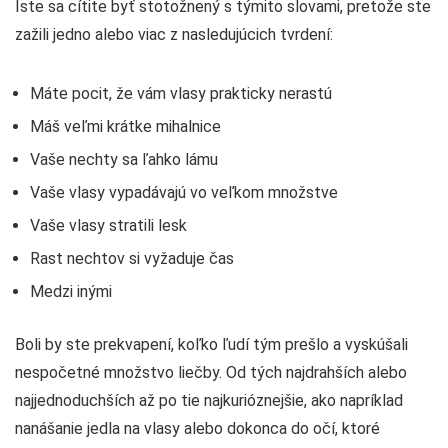
Iste sa cítite byť stotožnený s týmito slovami, pretože ste
zažili jedno alebo viac z nasledujúcich tvrdení:
Máte pocit, že vám vlasy prakticky nerastú
Máš veľmi krátke mihalnice
Vaše nechty sa ľahko lámu
Vaše vlasy vypadávajú vo veľkom množstve
Vaše vlasy stratili lesk
Rast nechtov si vyžaduje čas
Medzi inými
Boli by ste prekvapení, koľko ľudí tým prešlo a vyskúšali
nespočetné množstvo liečby. Od tých najdrahších alebo
najjednoduchších až po tie najkurióznejšie, ako napríklad
nanášanie jedla na vlasy alebo dokonca do očí, ktoré