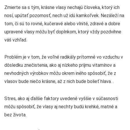
Zmierte sa s tým, krásne vlasy nechajú človeka, ktorý ich
nosí, upútať pozornosť, nech už idú kamkoľvek. Nezáleží na
tom, či sú to rovné, kučeravé alebo vlnité, zdravé a dobre
upravené vlasy môžu byť doplnkom, ktorý vždy pozdvihne
váš vzhľad.
Problém je v tom, že voľné radikály prítomné vo vzduchu v
dôsledku znečistenia, ako aj nízkeho príjmu vitamínov a
nevhodných výrobkov môžu okrem iného spôsobiť, že z
vlasov bude niečo krásne, až z nich bude bolieť hlava. .
Stres, ako aj ďalšie faktory uvedené vyššie v súčasnosti
môžu spôsobiť, že vlasy aj nechty budú krehké, matné a
bez života.