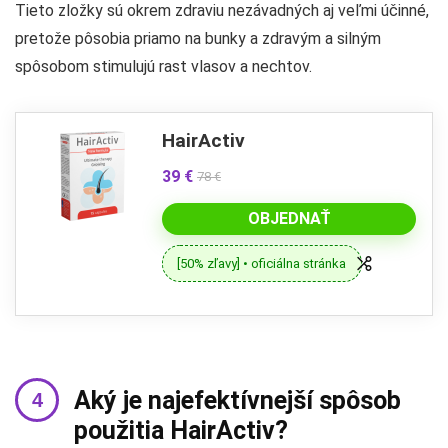
Tieto zložky sú okrem zdraviu nezávadných aj veľmi účinné,
pretože pôsobia priamo na bunky a zdravým a silným
spôsobom stimulujú rast vlasov a nechtov.
HairActiv
39 €
78 €
OBJEDNAŤ
[50% zľavy] • oficiálna stránka
Aký je najefektívnejší spôsob
použitia HairActiv?