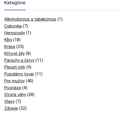
Kategórie
Alkoholizmus a tabakizmus
(1)
Cukrovka
(7)
Hemoroidy
(1)
Kĺby
(18)
Krása
(25)
Kŕčové žily
(8)
Parazity a červy
(11)
Pleseň nôh
(9)
Populárny tovar
(11)
Pre mužov
(40)
Psoriáza
(4)
Strata váhy
(28)
Vlasy
(7)
Zdravie
(32)