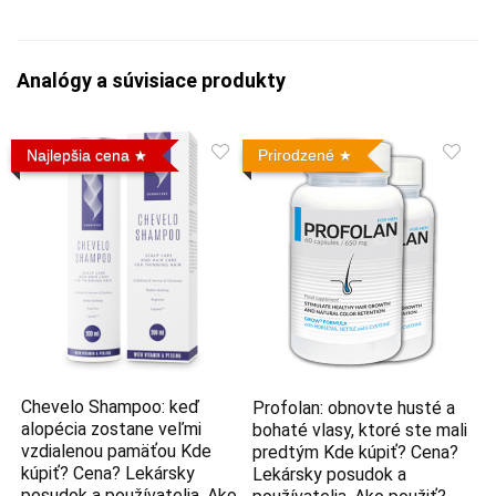
Analógy a súvisiace produkty
Najlepšia cena
Prirodzené
Chevelo Shampoo: keď
Profolan: obnovte husté a
alopécia zostane veľmi
bohaté vlasy, ktoré ste mali
vzdialenou pamäťou Kde
predtým Kde kúpiť? Cena?
kúpiť? Cena? Lekársky
Lekársky posudok a
posudok a používatelia. Ako