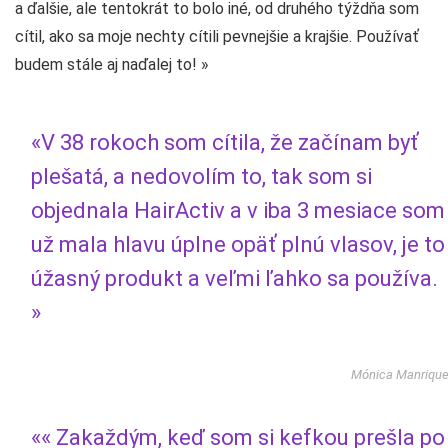
a ďalšie, ale tentokrát to bolo iné, od druhého týždňa som
cítil, ako sa moje nechty cítili pevnejšie a krajšie. Používať
budem stále aj naďalej to! »
«V 38 rokoch som cítila, že začínam byť
plešatá, a nedovolím to, tak som si
objednala HairActiv a v iba 3 mesiace som
už mala hlavu úplne opäť plnú vlasov, je to
úžasný produkt a veľmi ľahko sa používa.
»
Mónica Manriqu
«« Zakaždým, keď som si kefkou prešla po