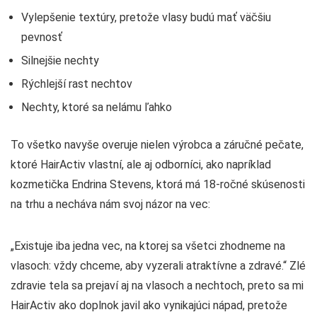
Vylepšenie textúry, pretože vlasy budú mať väčšiu
pevnosť
Silnejšie nechty
Rýchlejší rast nechtov
Nechty, ktoré sa nelámu ľahko
To všetko navyše overuje nielen výrobca a záručné pečate,
ktoré HairActiv vlastní, ale aj odborníci, ako napríklad
kozmetička Endrina Stevens, ktorá má 18-ročné skúsenosti
na trhu a necháva nám svoj názor na vec:
„Existuje iba jedna vec, na ktorej sa všetci zhodneme na
vlasoch: vždy chceme, aby vyzerali atraktívne a zdravé.“ Zlé
zdravie tela sa prejaví aj na vlasoch a nechtoch, preto sa mi
HairActiv ako doplnok javil ako vynikajúci nápad, pretože