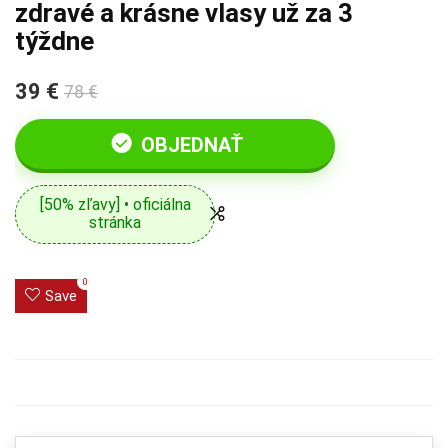
zdravé a krásne vlasy už za 3
týždne
39 €
78 €
OBJEDNAŤ
[50% zľavy] • oficiálna
stránka
0
Save