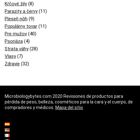
Kŕčové žily
(8)
Parazity a červy
(11)
Pleseň nôh
(9)
Populárny tovar
(11)
Pre mužov
(40)
Psoriáza
(4)
Strata váhy
(28)
Vlasy
(7)
Zdravie
(32)
Microbiologybytes.com 2020 Revisiones de productos para
pérdida de peso, belleza, cosméticos para la cara y el cuerpo, de
compradores y médicos.
Mapa del sitio