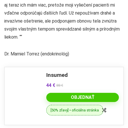
aj teraz ich mám viac, pretože moji vyliečení pacienti mi
vďačne odporúčajú ďalších ľudí. Už nepoužívam drahé a
invazívne ošetrenie, ale podporujem obnovu tela zvnútra
svojím vlastným tempom sprevádzané silným a prírodným
liekom. ““
Dr. Marniel Torrez (endokrinológ)
Insumed
44 €
88 €
OBJEDNAŤ
[50% zľavy] • oficiálna stránka