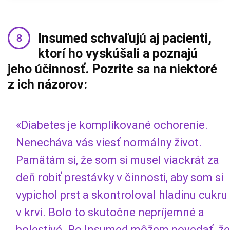
Insumed schvaľujú aj pacienti,
ktorí ho vyskúšali a poznajú
jeho účinnosť. Pozrite sa na niektoré
z ich názorov:
«Diabetes je komplikované ochorenie.
Nenecháva vás viesť normálny život.
Pamätám si, že som si musel viackrát za
deň robiť prestávky v činnosti, aby som si
vypichol prst a skontroloval hladinu cukru
v krvi. Bolo to skutočne nepríjemné a
bolestivé. Po Insumed môžem povedať, že