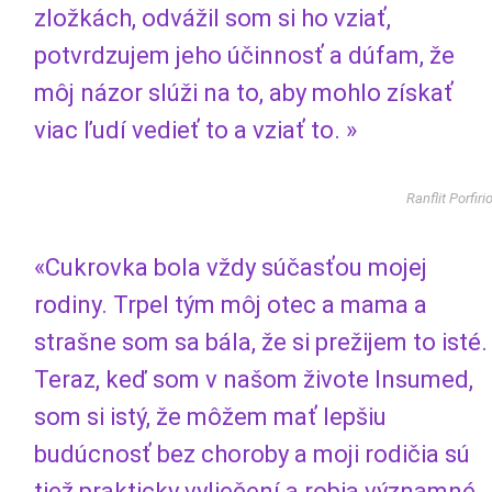
zložkách, odvážil som si ho vziať,
potvrdzujem jeho účinnosť a dúfam, že
môj názor slúži na to, aby mohlo získať
viac ľudí vedieť to a vziať to. »
Ranflit Porfiri
«Cukrovka bola vždy súčasťou mojej
rodiny. Trpel tým môj otec a mama a
strašne som sa bála, že si prežijem to isté.
Teraz, keď som v našom živote Insumed,
som si istý, že môžem mať lepšiu
budúcnosť bez choroby a moji rodičia sú
tiež prakticky vyliečení a robia významné