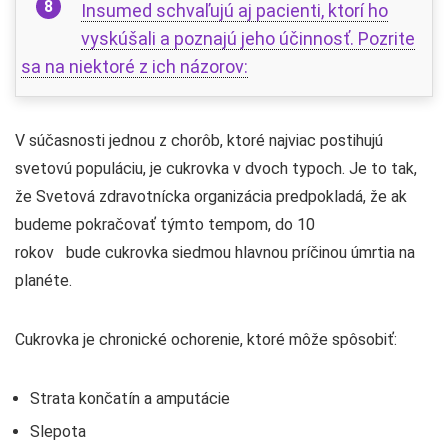
Insumed schvaľujú aj pacienti, ktorí ho
vyskúšali a poznajú jeho účinnosť. Pozrite
sa na niektoré z ich názorov:
V súčasnosti jednou z chorôb, ktoré najviac postihujú
svetovú populáciu, je cukrovka v dvoch typoch. Je to tak,
že Svetová zdravotnícka organizácia predpokladá, že ak
budeme pokračovať týmto tempom, do 10
rokov bude cukrovka siedmou hlavnou príčinou úmrtia na
planéte.
Cukrovka je chronické ochorenie, ktoré môže spôsobiť:
Strata končatín a amputácie
Slepota