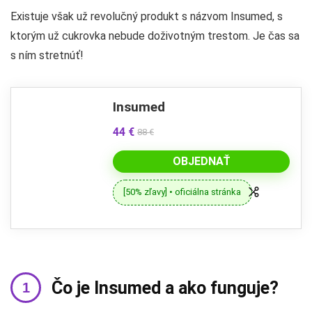
Existuje však už revolučný produkt s názvom Insumed, s
ktorým už cukrovka nebude doživotným trestom. Je čas sa
s ním stretnúť!
Insumed
44 €
88 €
OBJEDNAŤ
[50% zľavy] • oficiálna stránka
Čo je Insumed a ako funguje?