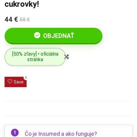
cukrovky!
44 €
88 €
OBJEDNAŤ
[50% zľavy] • oficiálna
stránka
0
Save
Čo je Insumed a ako funguje?