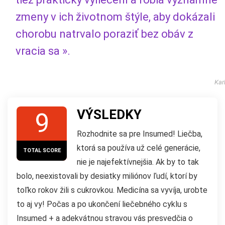
zmeny v ich životnom štýle, aby dokázali
chorobu natrvalo poraziť bez obáv z
vracia sa ».
Kar
VÝSLEDKY
9
Rozhodnite sa pre Insumed! Liečba,
ktorá sa používa už celé generácie,
TOTAL SCORE
nie je najefektívnejšia. Ak by to tak
bolo, neexistovali by desiatky miliónov ľudí, ktorí by
toľko rokov žili s cukrovkou. Medicína sa vyvíja, urobte
to aj vy! Počas a po ukončení liečebného cyklu s
Insumed + a adekvátnou stravou vás presvedčia o