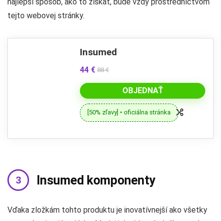
najlepší spôsob, ako to získať, bude vždy prostredníctvom
tejto webovej stránky.
Insumed
44 €
88 €
OBJEDNAŤ
[50% zľavy] • oficiálna stránka
Insumed komponenty
Vďaka zložkám tohto produktu je inovatívnejší ako všetky