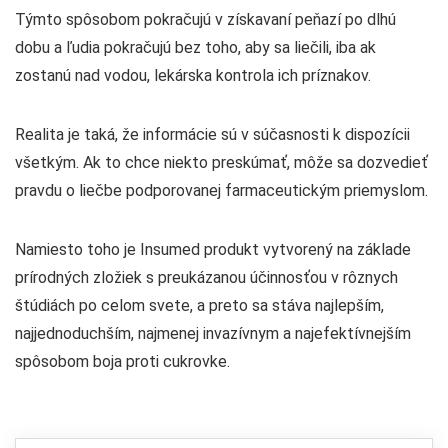
Týmto spôsobom pokračujú v získavaní peňazí po dlhú
dobu a ľudia pokračujú bez toho, aby sa liečili, iba ak
zostanú nad vodou, lekárska kontrola ich príznakov.
Realita je taká, že informácie sú v súčasnosti k dispozícii
všetkým. Ak to chce niekto preskúmať, môže sa dozvedieť
pravdu o liečbe podporovanej farmaceutickým priemyslom.
Namiesto toho je Insumed produkt vytvorený na základe
prírodných zložiek s preukázanou účinnosťou v rôznych
štúdiách po celom svete, a preto sa stáva najlepším,
najjednoduchším, najmenej invazívnym a najefektívnejším
spôsobom boja proti cukrovke.