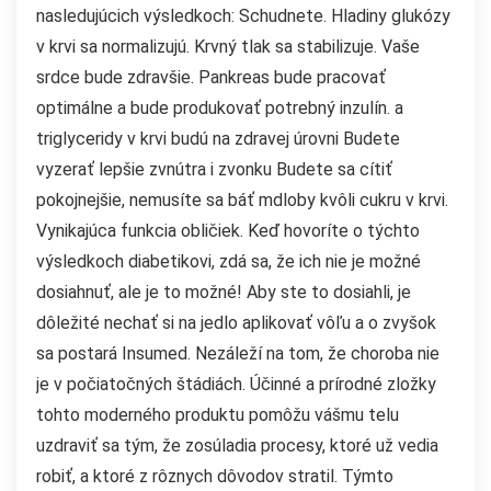
nasledujúcich výsledkoch: Schudnete. Hladiny glukózy
v krvi sa normalizujú. Krvný tlak sa stabilizuje. Vaše
srdce bude zdravšie. Pankreas bude pracovať
optimálne a bude produkovať potrebný inzulín. a
triglyceridy v krvi budú na zdravej úrovni Budete
vyzerať lepšie zvnútra i zvonku Budete sa cítiť
pokojnejšie, nemusíte sa báť mdloby kvôli cukru v krvi.
Vynikajúca funkcia obličiek. Keď hovoríte o týchto
výsledkoch diabetikovi, zdá sa, že ich nie je možné
dosiahnuť, ale je to možné! Aby ste to dosiahli, je
dôležité nechať si na jedlo aplikovať vôľu a o zvyšok
sa postará Insumed. Nezáleží na tom, že choroba nie
je v počiatočných štádiách. Účinné a prírodné zložky
tohto moderného produktu pomôžu vášmu telu
uzdraviť sa tým, že zosúladia procesy, ktoré už vedia
robiť, a ktoré z rôznych dôvodov stratil. Týmto