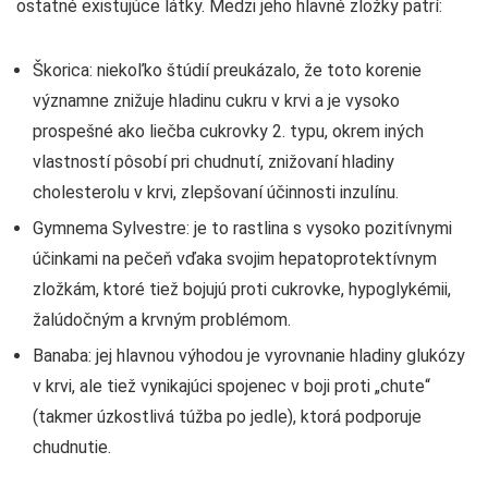
ostatné existujúce látky. Medzi jeho hlavné zložky patrí:
Škorica: niekoľko štúdií preukázalo, že toto korenie
významne znižuje hladinu cukru v krvi a je vysoko
prospešné ako liečba cukrovky 2. typu, okrem iných
vlastností pôsobí pri chudnutí, znižovaní hladiny
cholesterolu v krvi, zlepšovaní účinnosti inzulínu.
Gymnema Sylvestre: je to rastlina s vysoko pozitívnymi
účinkami na pečeň vďaka svojim hepatoprotektívnym
zložkám, ktoré tiež bojujú proti cukrovke, hypoglykémii,
žalúdočným a krvným problémom.
Banaba: jej hlavnou výhodou je vyrovnanie hladiny glukózy
v krvi, ale tiež vynikajúci spojenec v boji proti „chute“
(takmer úzkostlivá túžba po jedle), ktorá podporuje
chudnutie.