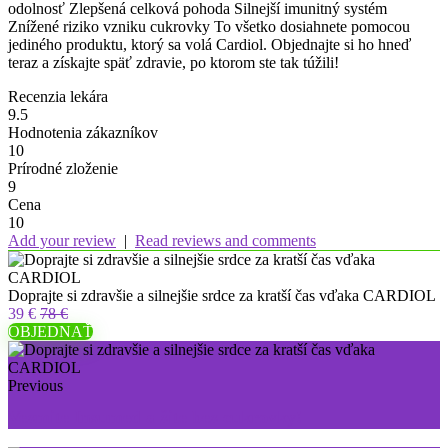
odolnosť Zlepšená celková pohoda Silnejší imunitný systém
Znížené riziko vzniku cukrovky To všetko dosiahnete pomocou
jediného produktu, ktorý sa volá Cardiol. Objednajte si ho hneď
teraz a získajte späť zdravie, po ktorom ste tak túžili!
Recenzia lekára
9.5
Hodnotenia zákazníkov
10
Prírodné zloženie
9
Cena
10
Add your review
|
Read reviews and comments
Doprajte si zdravšie a silnejšie srdce za kratší čas vďaka CARDIOL
39 €
78 €
OBJEDNAŤ
Previous
Vezmite Insumed a žite bez cukrovky!