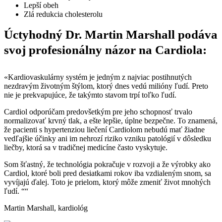
Lepší obeh
Zlá redukcia cholesterolu
Úctyhodný Dr. Martin Marshall podáva
svoj profesionálny názor na Cardiola:
«Kardiovaskulárny systém je jedným z najviac postihnutých
nezdravým životným štýlom, ktorý dnes vedú milióny ľudí. Preto
nie je prekvapujúce, že takýmto stavom trpí toľko ľudí.
Cardiol odporúčam predovšetkým pre jeho schopnosť trvalo
normalizovať krvný tlak, a ešte lepšie, úplne bezpečne. To znamená,
že pacienti s hypertenziou liečení Cardiolom nebudú mať žiadne
vedľajšie účinky ani im nehrozí riziko vzniku patológií v dôsledku
liečby, ktorá sa v tradičnej medicíne často vyskytuje.
Som šťastný, že technológia pokračuje v rozvoji a že výrobky ako
Cardiol, ktoré boli pred desiatkami rokov iba vzdialeným snom, sa
vyvíjajú ďalej. Toto je prielom, ktorý môže zmeniť život mnohých
ľudí. ““
Martin Marshall, kardiológ