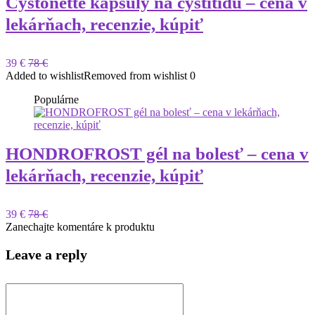
Cystonette kapsuly na cystitídu – cena v
lekárňach, recenzie, kúpiť
39 €
78 €
Added to wishlist
Removed from wishlist
0
Populárne
HONDROFROST gél na bolesť – cena v
lekárňach, recenzie, kúpiť
39 €
78 €
Zanechajte komentáre k produktu
Leave a reply