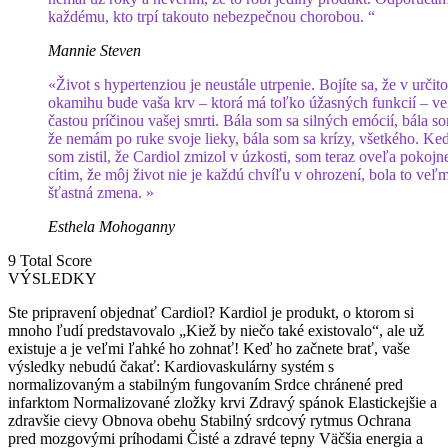
každému, kto trpí takouto nebezpečnou chorobou. “
Mannie Steven
«Život s hypertenziou je neustále utrpenie. Bojíte sa, že v určit
okamihu bude vaša krv – ktorá má toľko úžasných funkcií – v
častou príčinou vašej smrti. Bála som sa silných emócií, bála so
že nemám po ruke svoje lieky, bála som sa krízy, všetkého. Ke
som zistil, že Cardiol zmizol v úzkosti, som teraz oveľa pokojne
cítim, že môj život nie je každú chvíľu v ohrození, bola to veľm
šťastná zmena. »
Esthela Mohoganny
9
Total Score
VÝSLEDKY
Ste pripravení objednať Cardiol? Kardiol je produkt, o ktorom si
mnoho ľudí predstavovalo „Kiež by niečo také existovalo“, ale už
existuje a je veľmi ľahké ho zohnať! Keď ho začnete brať, vaše
výsledky nebudú čakať: Kardiovaskulárny systém s
normalizovaným a stabilným fungovaním Srdce chránené pred
infarktom Normalizované zložky krvi Zdravý spánok Elastickejšie a
zdravšie cievy Obnova obehu Stabilný srdcový rytmus Ochrana
pred mozgovými príhodami Čisté a zdravé tepny Väčšia energia a