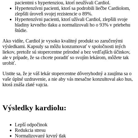
pacientmi s hypertenziou, ktorí neužívali Cardiol.
Hypertenzívni pacienti, ktorí sa podrobili liečbe Cardiolom,
zlepšili úroveň svojej rezistencie o 89%.
Hypertenzívni pacienti, ktorí užívali Cardiol, zlepšili svoje
hladiny krvného tlaku a normalizovali ho o 93% v priebehu
štúdie.
Ako vidíte, Cardiol je vysoko kvalitný produkt so zaručenými
výsledkami. Kapsuly sa môžu konzumovať v spoločnosti iných
liekov, pretože sú stopercentne prírodné a bez vedľajších účinkov,
ale v prípade, že sa chcete poradiť so svojím lekárom, môžete tak
urobiť.
Uistite sa, že je váš lekár stopercentne dôveryhodný a zaujíma sa o
vaše úplné uzdravenie, a nie aby vás mesačne konzultoval ako hus,
ktorá znáša zlaté vajcia.
Výsledky kardiolu:
Lepší odpočinok
Redukcia stresu
Normalizovaný krvný tlak