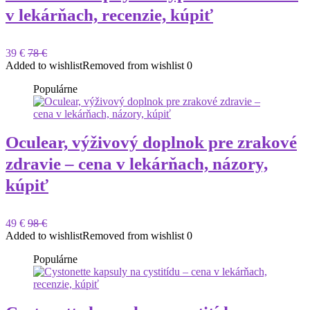
v lekárňach, recenzie, kúpiť
39 €
78 €
Added to wishlist
Removed from wishlist
0
Populárne
Oculear, výživový doplnok pre zrakové
zdravie – cena v lekárňach, názory,
kúpiť
49 €
98 €
Added to wishlist
Removed from wishlist
0
Populárne