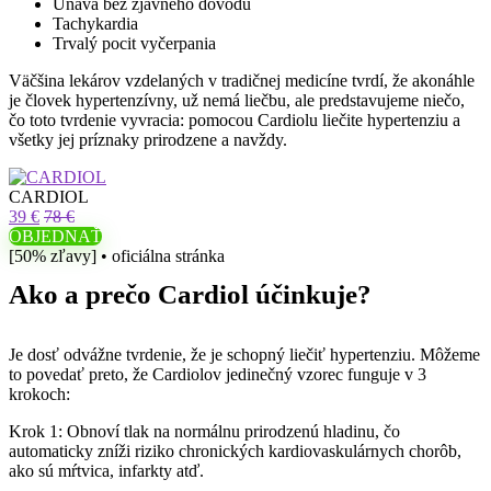
Únava bez zjavného dôvodu
Tachykardia
Trvalý pocit vyčerpania
Väčšina lekárov vzdelaných v tradičnej medicíne tvrdí, že akonáhle
je človek hypertenzívny, už nemá liečbu, ale predstavujeme niečo,
čo toto tvrdenie vyvracia: pomocou Cardiolu liečite hypertenziu a
všetky jej príznaky prirodzene a navždy.
CARDIOL
39 €
78 €
OBJEDNAŤ
[50% zľavy] • oficiálna stránka
Ako a prečo Cardiol účinkuje?
Je dosť odvážne tvrdenie, že je schopný liečiť hypertenziu. Môžeme
to povedať preto, že Cardiolov jedinečný vzorec funguje v 3
krokoch:
Krok 1: Obnoví tlak na normálnu prirodzenú hladinu, čo
automaticky zníži riziko chronických kardiovaskulárnych chorôb,
ako sú mŕtvica, infarkty atď.