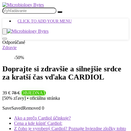
CLICK TO ADD YOUR MENU
Odporúčané
Zdravie
-50%
Doprajte si zdravšie a silnejšie srdce
za kratší čas vďaka CARDIOL
39 €
78 €
OBJEDNAŤ
[50% zľavy] • oficiálna stránka
Save
Saved
Removed
0
Ako a prečo Cardiol účinkuje?
Cena a kde kúpiť Cardiol:
Z čoho je vyrobený Cardiol? Poznajte hviezdne zložky tohto