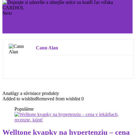
Next
Zbavte sa parazitov v rekordnom čase pomocou
PARAZITOL
Cann Alan
Analógy a súvisiace produkty
Added to wishlist
Removed from wishlist
0
Populárne
Welltone kvapky na hypertenziu – cena