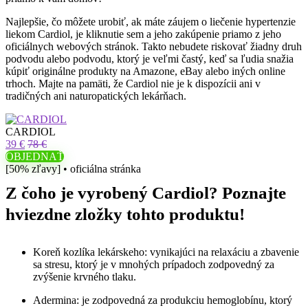
Najlepšie, čo môžete urobiť, ak máte záujem o liečenie hypertenzie
liekom Cardiol, je kliknutie sem a jeho zakúpenie priamo z jeho
oficiálnych webových stránok. Takto nebudete riskovať žiadny druh
podvodu alebo podvodu, ktorý je veľmi častý, keď sa ľudia snažia
kúpiť originálne produkty na Amazone, eBay alebo iných online
trhoch. Majte na pamäti, že Cardiol nie je k dispozícii ani v
tradičných ani naturopatických lekárňach.
CARDIOL
39 €
78 €
OBJEDNAŤ
[50% zľavy] • oficiálna stránka
Z čoho je vyrobený Cardiol? Poznajte
hviezdne zložky tohto produktu!
Koreň kozlíka lekárskeho: vynikajúci na relaxáciu a zbavenie
sa stresu, ktorý je v mnohých prípadoch zodpovedný za
zvýšenie krvného tlaku.
Adermina: je zodpovedná za produkciu hemoglobínu, ktorý