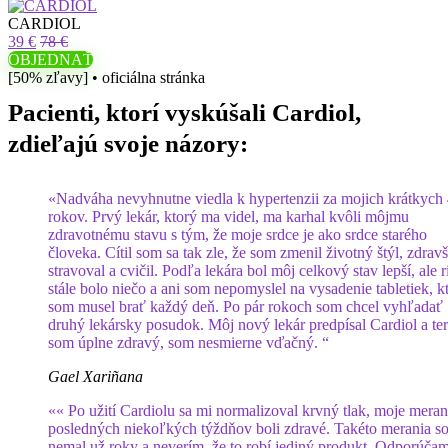
CARDIOL
39 €
78 €
OBJEDNAŤ
[50% zľavy] • oficiálna stránka
Pacienti, ktorí vyskúšali Cardiol,
zdieľajú svoje názory:
«Nadváha nevyhnutne viedla k hypertenzii za mojich krátkych
rokov. Prvý lekár, ktorý ma videl, ma karhal kvôli môjmu
zdravotnému stavu s tým, že moje srdce je ako srdce starého
človeka. Cítil som sa tak zle, že som zmenil životný štýl, zdravš
stravoval a cvičil. Podľa lekára bol môj celkový stav lepší, ale r
stále bolo niečo a ani som nepomyslel na vysadenie tabletiek, k
som musel brať každý deň. Po pár rokoch som chcel vyhľadať
druhý lekársky posudok. Môj nový lekár predpísal Cardiol a te
som úplne zdravý, som nesmierne vďačný. “
Gael Xariñana
«« Po užití Cardiolu sa mi normalizoval krvný tlak, moje meran
posledných niekoľkých týždňov boli zdravé. Takéto merania s
nemal už roky a neverím, že to robí jediný produkt. Odporúča