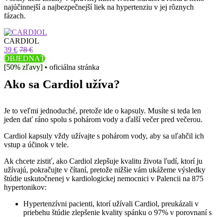
najúčinnejší a najbezpečnejší liek na hypertenziu v jej rôznych
fázach.
CARDIOL
39 €
78 €
OBJEDNAŤ
[50% zľavy] • oficiálna stránka
Ako sa Cardiol užíva?
Je to veľmi jednoduché, pretože ide o kapsuly. Musíte si teda len
jeden dať ráno spolu s pohárom vody a ďalší večer pred večerou.
Cardiol kapsuly vždy užívajte s pohárom vody, aby sa uľahčil ich
vstup a účinok v tele.
Ak chcete zistiť, ako Cardiol zlepšuje kvalitu života ľudí, ktorí ju
užívajú, pokračujte v čítaní, pretože nižšie vám ukážeme výsledky
štúdie uskutočnenej v kardiologickej nemocnici v Palencii na 875
hypertonikov:
Hypertenzívni pacienti, ktorí užívali Cardiol, preukázali v
priebehu štúdie zlepšenie kvality spánku o 97% v porovnaní s