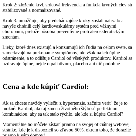
Krok 2: zloženie krvi, srdcová frekvencia a funkcia krvných ciev sú
stabilizované a normalizované.
Krok 3: umožňuje, aby predchádzajúce kroky zostali natrvalo a
navyše chránili celý kardiovaskulárny systém pred vážnymi
chorobami, pretože pôsobia preventívne proti aterosklerotickým
zmenám.
Lieky, ktoré dnes existujú a konzumujú ich ľudia na celom svete, sa
zameriavajú na prekonanie symptómov, nie však na ich úplné
odstránenie, a to odlišuje Cardiol od všetkých produktov. Kardiol sa
uzdravuje úplne, nejde o paliatívum, placebo ani nič podobné.
Cena a kde kúpiť Cardiol:
Ak sa chcete navždy vyliečiť z hypertenzie, začnite veriť, že je to
možné. Kardiol, ako aj zmena životného štýlu sú perfektnou
kombináciou, aby sa tak stalo rýchlo, ale kde si kúpite Cardiol?
Momentálne ho môžete získať priamo na svojej oficiálnej webovej
stránke, kde je k dispozícii so zľavou 50%, okrem toho, že dorazíte
priamo k vám domov!