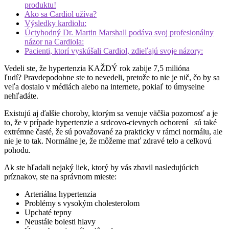
produktu!
Ako sa Cardiol užíva?
Výsledky kardiolu:
Úctyhodný Dr. Martin Marshall podáva svoj profesionálny
názor na Cardiola:
Pacienti, ktorí vyskúšali Cardiol, zdieľajú svoje názory:
Vedeli ste, že hypertenzia KAŽDÝ rok zabije 7,5 milióna
ľudí? Pravdepodobne ste to nevedeli, pretože to nie je nič, čo by sa
veľa dostalo v médiách alebo na internete, pokiaľ to úmyselne
nehľadáte.
Existujú aj ďalšie choroby, ktorým sa venuje väčšia pozornosť a je
to, že v prípade hypertenzie a
srdcovo-cievnych
ochorení sú také
extrémne časté, že sú považované za prakticky v rámci normálu, ale
nie je to tak. Normálne je, že môžeme mať zdravé telo a celkovú
pohodu.
Ak ste hľadali nejaký liek, ktorý by vás zbavil nasledujúcich
príznakov, ste na správnom mieste:
Arteriálna hypertenzia
Problémy s vysokým cholesterolom
Upchaté tepny
Neustále bolesti hlavy