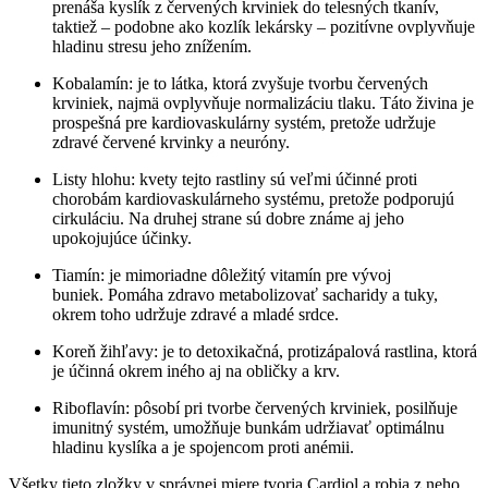
prenáša kyslík z červených krviniek do telesných tkanív,
taktiež – podobne ako kozlík lekársky – pozitívne ovplyvňuje
hladinu stresu jeho znížením.
Kobalamín: je to látka, ktorá zvyšuje tvorbu červených
krviniek, najmä ovplyvňuje normalizáciu tlaku. Táto živina je
prospešná pre kardiovaskulárny systém, pretože udržuje
zdravé červené krvinky a neuróny.
Listy hlohu: kvety tejto rastliny sú veľmi účinné proti
chorobám kardiovaskulárneho systému, pretože podporujú
cirkuláciu. Na druhej strane sú dobre známe aj jeho
upokojujúce účinky.
Tiamín: je mimoriadne dôležitý vitamín pre vývoj
buniek. Pomáha zdravo metabolizovať sacharidy a tuky,
okrem toho udržuje zdravé a mladé srdce.
Koreň žihľavy: je to detoxikačná, protizápalová rastlina, ktorá
je účinná okrem iného aj na obličky a krv.
Riboflavín: pôsobí pri tvorbe červených krviniek, posilňuje
imunitný systém, umožňuje bunkám udržiavať optimálnu
hladinu kyslíka a je spojencom proti anémii.
Všetky tieto zložky v správnej miere tvoria Cardiol a robia z neho