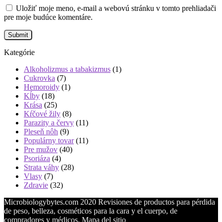
Uložiť moje meno, e-mail a webovú stránku v tomto prehliadači
pre moje budúce komentáre.
Kategórie
Alkoholizmus a tabakizmus
(1)
Cukrovka
(7)
Hemoroidy
(1)
Kĺby
(18)
Krása
(25)
Kŕčové žily
(8)
Parazity a červy
(11)
Pleseň nôh
(9)
Populárny tovar
(11)
Pre mužov
(40)
Psoriáza
(4)
Strata váhy
(28)
Vlasy
(7)
Zdravie
(32)
Microbiologybytes.com 2020 Revisiones de productos para pérdida
de peso, belleza, cosméticos para la cara y el cuerpo, de
compradores y médicos.
Mapa del sitio