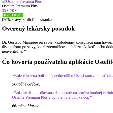
Ostelife Premium Plus
35 €
70 €
OBJEDNAŤ
[50% zľavy] • oficiálna stránka
Overený lekársky posudok
Dr. Gustavo Manrique pri svojej každodennej konzultácii nám hovorí:
diskomfortu po stavy, ktoré znemožňovali chôdzu. Aj keď liečbu dodr
neuveriteľné. “
Čo hovoria používatelia aplikácie Ostel
«Bolesti kolena boli silné, nedovolili mi ísť si ráno zabehať t
56-ročné Grécko.
«Bola mi diagnostikovaná degeneratívna artróza hrudnej chrbtice
Ostelife Premium Plus a bol pre mňa vynikajúci. “
66-ročná Marina.