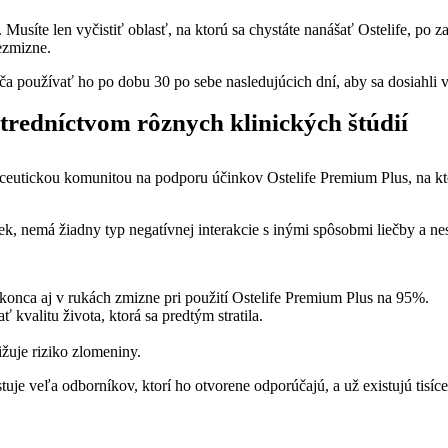
 Musíte len vyčistiť oblasť, na ktorú sa chystáte nanášať Ostelife, po
ezmizne.
a používať ho po dobu 30 po sebe nasledujúcich dní, aby sa dosiahli 
tredníctvom rôznych klinických štúdií
utickou komunitou na podporu účinkov Ostelife Premium Plus, na ktor
liek, nemá žiadny typ negatívnej interakcie s inými spôsobmi liečby a ne
nca aj v rukách zmizne pri použití Ostelife Premium Plus na 95%.
 kvalitu života, ktorá sa predtým stratila.
ižuje riziko zlomeniny.
je veľa odborníkov, ktorí ho otvorene odporúčajú, a už existujú tisíce 