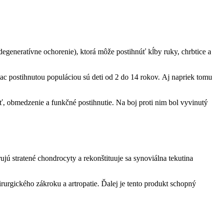
egeneratívne ochorenie), ktorá môže postihnúť kĺby ruky, chrbtice a
c postihnutou populáciou sú deti od 2 do 14 rokov. Aj napriek tomu
osť, obmedzenie a funkčné postihnutie. Na boj proti nim bol vyvinutý
ú stratené chondrocyty a rekonštituuje sa synoviálna tekutina
rurgického zákroku a artropatie. Ďalej je tento produkt schopný