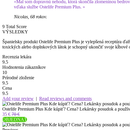
«Mal som dopravnú nehodu, ktorá skončila zlomeninou bedrového 
vďaka službe Ostelife Premium Plus. »
Nicolas, 68 rokov.
9
Total Score
VÝSLEDKY
Španielsky produkt Ostelife Premium Plus je vylepšená receptúra ​​ďa
toxických alebo doplnkových látok je schopný ukončiť svoje kĺbové oc
Recenzia lekára
9.5
Hodnotenia zákazníkov
10
Prírodné zloženie
9.5
Cena
9.5
Add your review
|
Read reviews and comments
Ostelife Premium Plus Kde kúpiť? Cena? Lekársky posudok a použív
35 €
70 €
OBJEDNAŤ
Previous