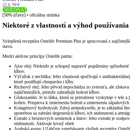
35 €
70 €
OBJEDNAŤ
[50% zľavy] • oficiálna stránka
Niektoré z vlastností a výhod používania
Vylepšená receptúra ​​Ostelife Premium Plus je spracovaná z najčistej
stavu.
Medzi aktívne princípy Ostelife patria:
Aloe olej: Nielenže je schopný napraviť popáleniny spôsobené p
kĺbov.
Výťažok z nechtíka: Jeho vlastnosti spočívajú v antibakteriálnej
ktoré posilňujú chrupavku i kĺby.
Ricínový olej: Jeho pôvod nepochádza zo zvieraťa, ale získava s
najúčinnejších, pretože zabraňujú bolesti kĺbov.
Glukozamín: Je to látka, ktorá sa prirodzene vyskytuje v tele a
kolien. Prispieva k zmierneniu bolesti a zmierneniu zápalových
Kolagénový hydrolyzát: Zdroj aminokyselín, je to základná štr
spotrebou sa zabráni degenerácii kĺbov, ich stuhnutosti a artralgi
Extrakt z hroznových semienok a listov: Jeho extrakt je zodpov
stuhnutosti. Aktivuje krvný obeh
Arabská guma: Uľahčuje vstrebávanie zložiek receptúry Osteli