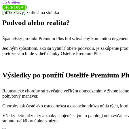
35 €
70 €
OBJEDNAŤ
[50% zľavy] • oficiálna stránka
Podvod alebo realita?
Španielsky produkt Premium Plus bol schválený komunitou degeneratí
Jediným spôsobom, ako sa vyhnúť obete podvodu, je zakúpenie produ
pretože sám bude vidieť účinky Ostelife Premium Plus.
Výsledky po použití Ostelife Premium Pl
Reumatické choroby sú zvyčajne veľkým obmedzením v živote jednotl
pohybový manéver.
Choroby tak časté ako osteoartróza a osteochondróza nútia tých, ktorí
Všetky tieto príznaky a znaky spojené s týmito patológiami zvyčajne
stuhnutosť kĺbov úplne zmizne.