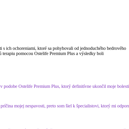
ti s ich ochoreniami, ktoré sa pohybovali od jednoduchého bedrového
vú terapiu pomocou Ostelife Premium Plus a výsledky boli
 v podobe Ostelife Premium Plus, ktorý definitívne ukončil moje bolesti
ríčina mojej nespavosti, preto som šiel k špecialistovi, ktorý mi odpor