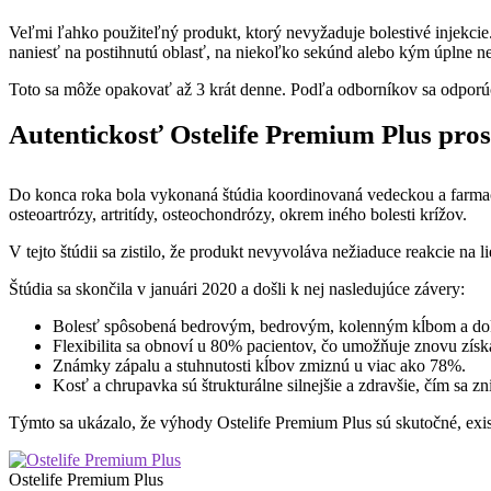
Veľmi ľahko použiteľný produkt, ktorý nevyžaduje bolestivé injekcie.
naniesť na postihnutú oblasť, na niekoľko sekúnd alebo kým úplne n
Toto sa môže opakovať až 3 krát denne. Podľa odborníkov sa odporúč
Autentickosť Ostelife Premium Plus pros
Do konca roka bola vykonaná štúdia koordinovaná vedeckou a farmace
osteoartrózy, artritídy, osteochondrózy, okrem iného bolesti krížov.
V tejto štúdii sa zistilo, že produkt nevyvoláva nežiaduce reakcie na 
Štúdia sa skončila v januári 2020 a došli k nej nasledujúce závery:
Bolesť spôsobená bedrovým, bedrovým, kolenným kĺbom a doko
Flexibilita sa obnoví u 80% pacientov, čo umožňuje znovu získať
Známky zápalu a stuhnutosti kĺbov zmiznú u viac ako 78%.
Kosť a chrupavka sú štrukturálne silnejšie a zdravšie, čím sa zn
Týmto sa ukázalo, že výhody Ostelife Premium Plus sú skutočné, existu
Ostelife Premium Plus