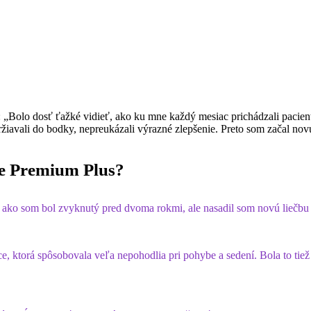
 „Bolo dosť ťažké vidieť, ako ku mne každý mesiac prichádzali pacien
žiavali do bodky, nepreukázali výrazné zlepšenie. Preto som začal no
ife Premium Plus?
ak, ako som bol zvyknutý pred dvoma rokmi, ale nasadil som novú liečbu
, ktorá spôsobovala veľa nepohodlia pri pohybe a sedení. Bola to tiež p