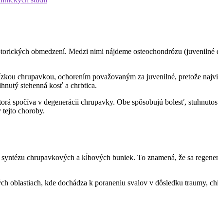
motorických obmedzení. Medzi nimi nájdeme osteochondrózu (juvenilné d
lízkou chrupavkou, ochorením považovaným za juvenilné, pretože najvia
hnutý stehenná kosť a chrbtica.
, ktorá spočíva v degenerácii chrupavky. Obe spôsobujú bolesť, stuhnut
 tejto choroby.
e syntézu chrupavkových a kĺbových buniek. To znamená, že sa regeneruj
tých oblastiach, kde dochádza k poraneniu svalov v dôsledku traumy, chi