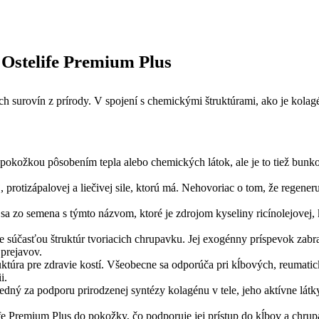
 Ostelife Premium Plus
ších surovín z prírody. V spojení s chemickými štruktúrami, ako je kol
okožkou pôsobením tepla alebo chemických látok, ale je to tiež bunkov
, protizápalovej a liečivej sile, ktorú má. Nehovoriac o tom, že regener
a zo semena s týmto názvom, ktoré je zdrojom kyseliny ricínolejovej, k
 je súčasťou štruktúr tvoriacich chrupavku. Jej exogénny príspevok zabra
 prejavov.
uktúra pre zdravie kostí. Všeobecne sa odporúča pri kĺbových, reumat
i.
edný za podporu prirodzenej syntézy kolagénu v tele, jeho aktívne látk
fe Premium Plus do pokožky, čo podporuje jej prístup do kĺbov a chru