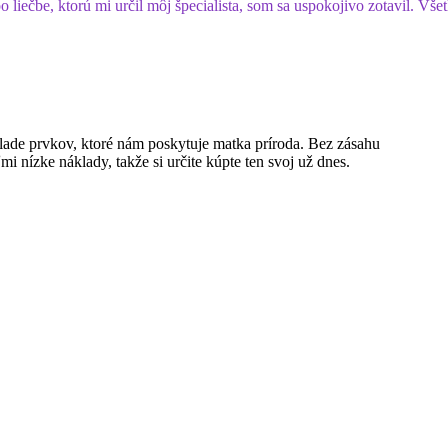
liečbe, ktorú mi určil môj špecialista, som sa uspokojivo zotavil. Vše
klade prvkov, ktoré nám poskytuje matka príroda. Bez zásahu
 nízke náklady, takže si určite kúpte ten svoj už dnes.