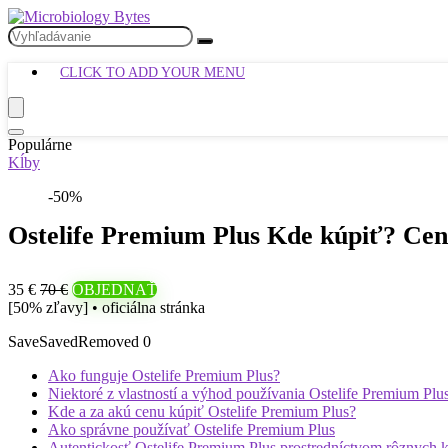
CLICK TO ADD YOUR MENU
Populárne
Kĺby
-50%
Ostelife Premium Plus Kde kúpiť? Cen
35 €
70 €
OBJEDNAŤ
[50% zľavy] • oficiálna stránka
Save
Saved
Removed
0
Ako funguje Ostelife Premium Plus?
Niektoré z vlastností a výhod používania Ostelife Premium Plu
Kde a za akú cenu kúpiť Ostelife Premium Plus?
Ako správne používať Ostelife Premium Plus
Autentickosť Ostelife Premium Plus prostredníctvom rôznych kl