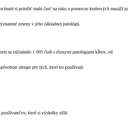
 zaschnutí si položiť malú časť na ruku a pomocou kruhových masáží ju
významné zmeny v jeho základnej patológii.
ej sa zúčastnilo 1 005 ľudí s rôznymi patológiami kĺbov, od
spôsobuje alergie pre tých, ktorí ho používajú.
používateľov, ktorí si výsledky užili.