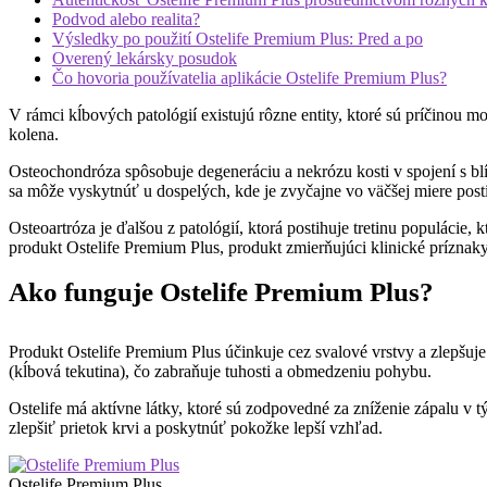
Podvod alebo realita?
Výsledky po použití Ostelife Premium Plus: Pred a po
Overený lekársky posudok
Čo hovoria používatelia aplikácie Ostelife Premium Plus?
V rámci kĺbových patológií existujú rôzne entity, ktoré sú príčinou 
kolena.
Osteochondróza spôsobuje degeneráciu a nekrózu kosti v spojení s b
sa môže vyskytnúť u dospelých, kde je zvyčajne vo väčšej miere posti
Osteoartróza je ďalšou z patológií, ktorá postihuje tretinu populácie
produkt Ostelife Premium Plus, produkt zmierňujúci klinické príznaky
Ako funguje Ostelife Premium Plus?
Produkt Ostelife Premium Plus účinkuje cez svalové vrstvy a zlepšuj
(kĺbová tekutina), čo zabraňuje tuhosti a obmedzeniu pohybu.
Ostelife má aktívne látky, ktoré sú zodpovedné za zníženie zápalu v 
zlepšiť prietok krvi a poskytnúť pokožke lepší vzhľad.
Ostelife Premium Plus