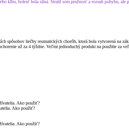
kĺbu, bolesť bola silná. Stratil som pružnosť a rozsah pohybu, ale po 
lších spôsobov liečby reumatických chorôb, ktorá bola vytvorená na zá
horenie už za 4 týždne. Veľmi jednoduchý produkt na použitie za veľmi
atelia. Ako použiť?