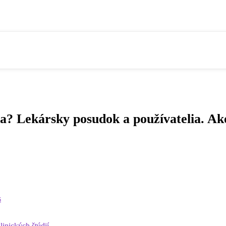
a? Lekársky posudok a používatelia. Ak
s
inických štúdií