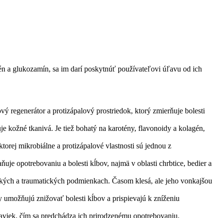
agén a glukozamín, sa im darí poskytnúť používateľovi úľavu od ich
ý regenerátor a protizápalový prostriedok, ktorý zmierňuje bolesti
uje kožné tkanivá. Je tiež bohatý na karotény, flavonoidy a kolagén,
torej mikrobiálne a protizápalové vlastnosti sú jednou z
ňuje opotrebovaniu a bolesti kĺbov, najmä v oblasti chrbtice, bedier a
ických a traumatických podmienkach. Časom klesá, ale jeho vonkajšou
y umožňujú znižovať bolesti kĺbov a prispievajú k zníženiu
paviek, čím sa predchádza ich prirodzenému opotrebovaniu.