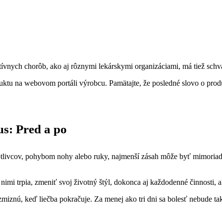
vnych chorôb, ako aj rôznymi lekárskymi organizáciami, má tiež schvá
ktu na webovom portáli výrobcu. Pamätajte, že posledné slovo o prod
us: Pred a po
ivcov, pohybom nohy alebo ruky, najmenší zásah môže byť mimoriadne 
 nimi trpia, zmeniť svoj životný štýl, dokonca aj každodenné činnosti, 
 zmiznú, keď liečba pokračuje. Za menej ako tri dni sa bolesť nebude